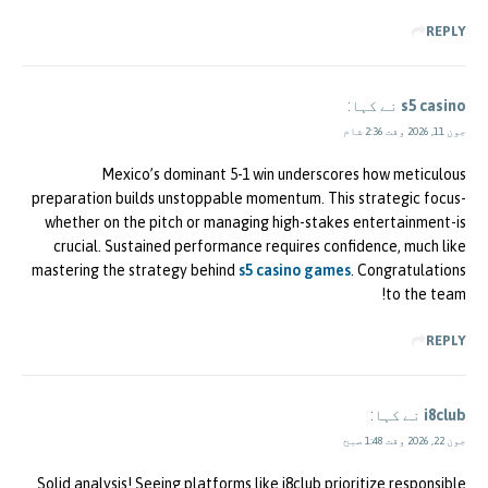
REPLY
s5 casino
نے کہا:
جون 11, 2026 وقت 2:36 شام
Mexico’s dominant 5-1 win underscores how meticulous
preparation builds unstoppable momentum. This strategic focus-
whether on the pitch or managing high-stakes entertainment-is
crucial. Sustained performance requires confidence, much like
mastering the strategy behind
s5 casino games
. Congratulations
to the team!
REPLY
i8club
نے کہا:
جون 22, 2026 وقت 1:48 صبح
Solid analysis! Seeing platforms like i8club prioritize responsible