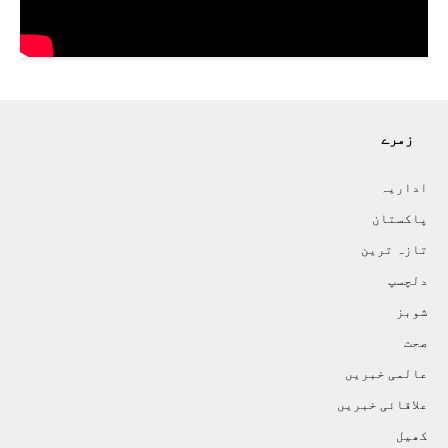
زمرے
اداريہ
پاکستان
تازہ ترين
دلچسپ
شوبز
صحت
عالمی خبريں
علاقائی خبريں
کھيل