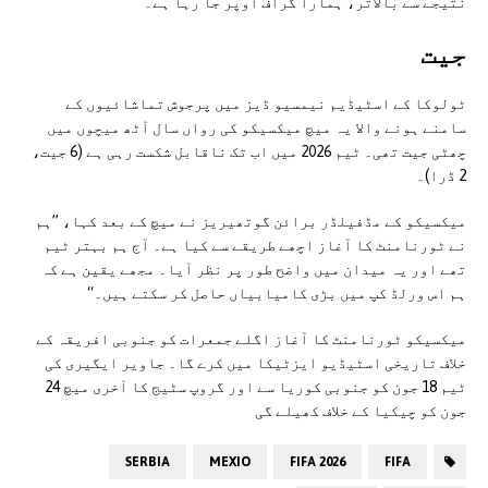
نتیجے سے بالاتر، ہمارا گراف اوپر جا رہا ہے۔“
جیت
ٹولوکا کے اسٹیڈیم نیمسیو ڈیز میں پرجوش تماشائیوں کے
سامنے ہونے والا یہ میچ میکسیکو کی رواں سال آٹھ میچوں میں
چھٹی جیت تھی۔ ٹیم 2026 میں اب تک ناقابل شکست رہی ہے (6 جیت،
2 ڈرا)۔
میکسیکو کے مڈفیلڈر برائن گوتھیریز نے میچ کے بعد کہا، ”ہم
نے ٹورنامنٹ کا آغاز اچھے طریقے سے کیا ہے۔ آج ہم بہتر ٹیم
تھے اور یہ میدان میں واضح طور پر نظر آیا۔ مجھے یقین ہے کہ
ہم اس ورلڈ کپ میں بڑی کامیابیاں حاصل کر سکتے ہیں۔“
میکسیکو ٹورنامنٹ کا آغاز اگلے جمعرات کو جنوبی افریقہ کے
خلاف تاریخی اسٹیڈیو ایزٹیکا میں کرے گا۔ جاویر ایگیری کی
ٹیم 18 جون کو جنوبی کوریا سے اور گروپ سٹیج کا آخری میچ 24
جون کو چیکیا کے خلاف کھیلے گی
SERBIA
MEXIO
FIFA 2026
FIFA