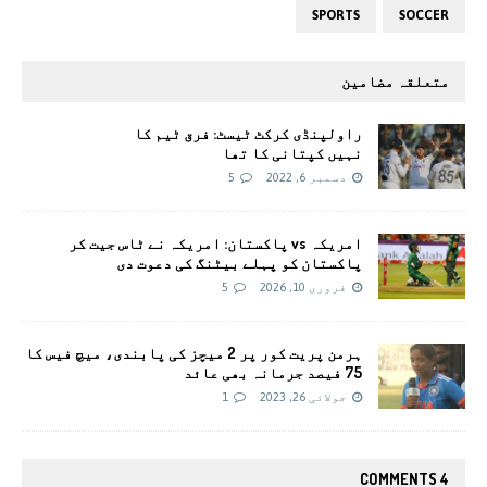
SPORTS
SOCCER
متعلقہ مضامین
راولپنڈی کرکٹ ٹیسٹ: فرق ٹیم کا
نہیں کپتانی کا تھا
دسمبر 6, 2022
5
امریکہ vs پاکستان: امریکہ نے ٹاس جیت کر
پاکستان کو پہلے بیٹنگ کی دعوت دی
فروری 10, 2026
5
ہرمن پریت کور پر 2 میچز کی پابندی، میچ فیس کا
75 فیصد جرمانہ بھی عائد
جولائی 26, 2023
1
4 COMMENTS