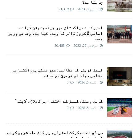
چاہتا ہے؟
مارچ 3, 2023
21,319
امريکہ نے پاکستان میں ویکسینیشن کیلئے
اضافی 2 کروڑ ڈالر کا وعدہ کیا ہے، وفاقی وزیر
صحت
جولائی 27, 2022
20,483
فیصل قریشی کا مطالبہ: غیر ملکی پروڈکشنز پر
مقامی مواد کو ترجیح دی جائے
اگست 5, 2026
0
کامن ویلتھ گیمز کے اختتام پر کھلاڑی ‘لاپتہ’
اگست 5, 2026
0
سی ڈی اے نے کرکٹ اسٹیڈیم پر کام جلد شروع کرنے
کا فیصلہ کر لیا