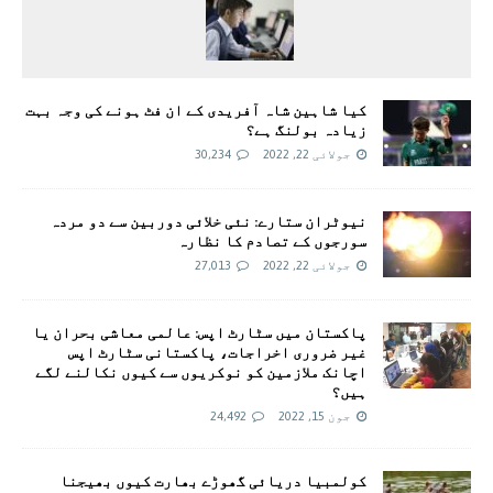
کیا شاہین شاہ آفریدی کے ان فٹ ہونے کی وجہ بہت
زیادہ بولنگ ہے؟
جولائی 22, 2022
30,234
نیوٹران ستارے: نئی خلائی دوربین سے دو مردہ
سورجوں کے تصادم کا نظارہ
جولائی 22, 2022
27,013
پاکستان میں سٹارٹ اپس: عالمی معاشی بحران یا
غیر ضروری اخراجات، پاکستانی سٹارٹ اپس
اچانک ملازمین کو نوکریوں سے کیوں نکالنے لگے
ہیں؟
جون 15, 2022
24,492
کولمبیا دریائی گھوڑے بھارت کیوں بھیجنا