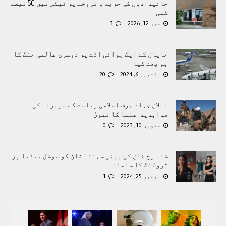
جائیدادوں کی خرید و فروخت پر ٹیکس میں 50 فیصد
کمی
جون 12, 2026
3
جاپان کے ایک ہوائی اڈے پر دوسری عالمی جنگ کا
بم پھٹ گیا
اکتوبر 6, 2024
20
اعلان جہاد صرف اسلامی ریاست کے سربراہ کی
صوابدید: علما کا فتویٰ
جنوری 10, 2023
0
شاہ رخ خان کی بیٹی سہانا خان کو سوشل میڈیا پر
ٹرولنگ کا سامنا
نومبر 25, 2024
1