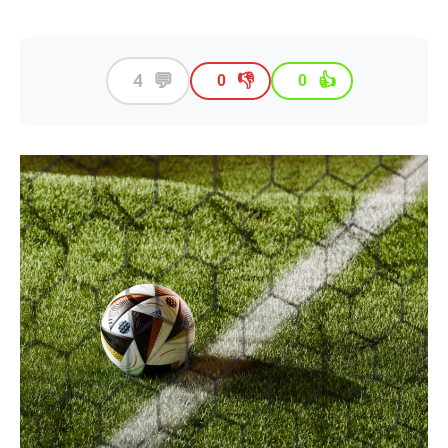
💬
4
👎
👍
0
0