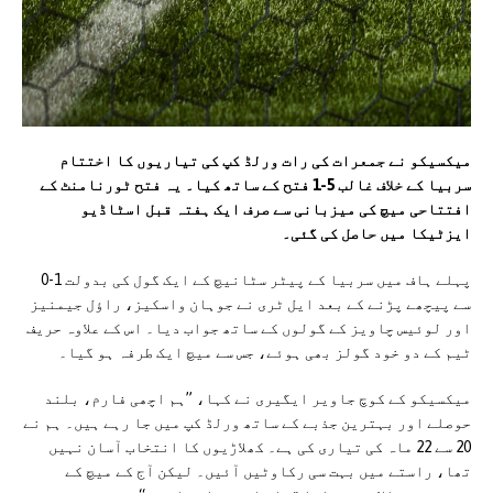
میکسیکو نے جمعرات کی رات ورلڈ کپ کی تیاریوں کا اختتام
سربیا کے خلاف غالب 5-1 فتح کے ساتھ کیا۔ یہ فتح ٹورنامنٹ کے
افتتاحی میچ کی میزبانی سے صرف ایک ہفتہ قبل اسٹاڈیو
ایزٹیکا میں حاصل کی گئی۔
پہلے ہاف میں سربیا کے پیٹر سٹانیچ کے ایک گول کی بدولت 1-0
سے پیچھے پڑنے کے بعد ایل ٹری نے جوہان واسکيز، راؤل جیمنیز
اور لوئیس چاویز کے گولوں کے ساتھ جواب دیا۔ اس کے علاوہ حریف
ٹیم کے دو خود گولز بھی ہوئے، جس سے میچ ایک طرفہ ہو گیا۔
میکسیکو کے کوچ جاویر ایگیری نے کہا، ”ہم اچھی فارم، بلند
حوصلے اور بہترین جذبے کے ساتھ ورلڈ کپ میں جا رہے ہیں۔ ہم نے
20 سے 22 ماہ کی تیاری کی ہے۔ کھلاڑیوں کا انتخاب آسان نہیں
تھا، راستے میں بہت سی رکاوٹیں آئیں۔ لیکن آج کے میچ کے