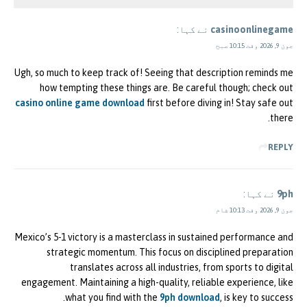
casinoonlinegame
نے کہا:
جون 9, 2026 وقت 10:15 صبح
Ugh, so much to keep track of! Seeing that description reminds me
how tempting these things are. Be careful though; check out
casino online game download
first before diving in! Stay safe out
there.
REPLY
9ph
نے کہا:
جون 9, 2026 وقت 10:13 شام
Mexico’s 5-1 victory is a masterclass in sustained performance and
strategic momentum. This focus on disciplined preparation
translates across all industries, from sports to digital
engagement. Maintaining a high-quality, reliable experience, like
what you find with the
9ph download
, is key to success.