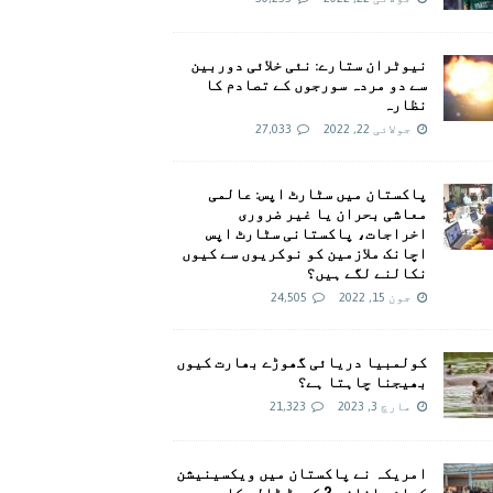
نیوٹران ستارے: نئی خلائی دوربین
سے دو مردہ سورجوں کے تصادم کا
نظارہ
جولائی 22, 2022
27,033
پاکستان میں سٹارٹ اپس: عالمی
معاشی بحران یا غیر ضروری
اخراجات، پاکستانی سٹارٹ اپس
اچانک ملازمین کو نوکریوں سے کیوں
نکالنے لگے ہیں؟
جون 15, 2022
24,505
کولمبیا دریائی گھوڑے بھارت کیوں
بھیجنا چاہتا ہے؟
مارچ 3, 2023
21,323
امريکہ نے پاکستان میں ویکسینیشن
کیلئے اضافی 2 کروڑ ڈالر کا وعدہ