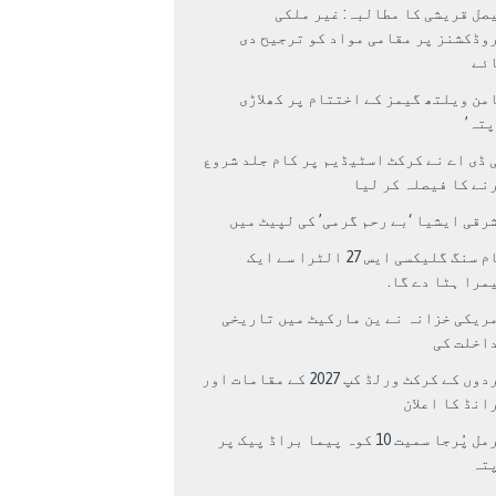
صل قریشی کا مطالبہ: غیر ملکی
وڈکشنز پر مقامی مواد کو ترجیح دی
ئے
من ویلتھ گیمز کے اختتام پر کھلاڑی
اپتہ’
 ڈی اے نے کرکٹ اسٹیڈیم پر کام جلد شروع
نے کا فیصلہ کر لیا
رقی ایشیا ‘بے رحم گرمی’ کی لپیٹ میں
سام سنگ گلیکسی ایس 27 الٹرا سے ایک
مرا ہٹا دے گا.
ریکی خزانہ نے ین مارکیٹ میں تاریخی
اخلت کی
مردوں کے کرکٹ ورلڈ کپ 2027 کے مقامات اور
انڈ کا اعلان
نرمل پُرجا سمیت 10 کوہ پیما براڈ پیک پر
پتہ