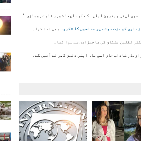
ہ میں اپنی بہترین اہلیہ کے لیے اچھا شوہر ثابت ہوجاؤں۔‘
زداری کو عزت دینے پر مداحوں کا شکریہ
بھی ادا کیا۔
کٹر ثقلین مشتاق کی صاحبزادی سے ہوا تھا۔
اؤنڈر شاداب خان اسی ماہ اپنی دلہن گھر لے آئیں گے۔