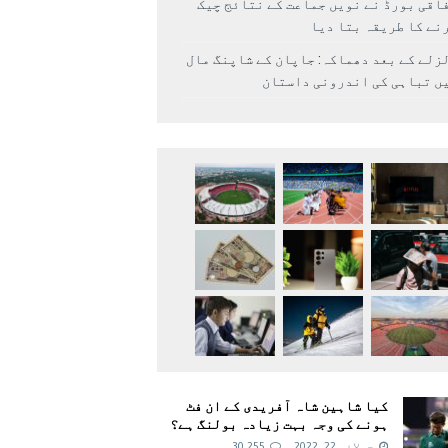
اقی بورڈ نے نویں جماعت کے نتائج چیک
نے کا طریقہ بتا دیا
زلے کے بعد دھماکہ: جاپان کے شاپنگ مال
ں تباہی کی اندرونی داستان
کیا شاہین شاہ آفریدی کے ان فٹ
ہونے کی وجہ بہت زیادہ بولنگ ہے؟
جولائی 22, 2022
30,255