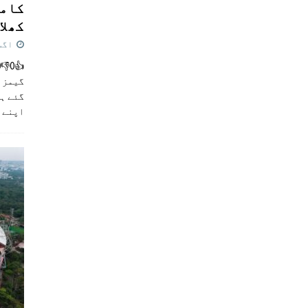
کامن
کھلاڑ
اگست 5,
گیمز م
گئے ہی
اپنے 