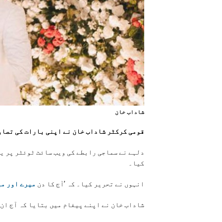
شاداب خان
قومی کرکٹر شاداب خان نے اپنی بارات کی تصا
دلہے نے سماجی رابطے کی ویب سائٹ ٹوئٹر پر یہ
کیا۔
انہوں نے تحریر کیا۔ کہ ’آج کا دن
میرے اور می
شاداب خان نے اپنے پیغام میں بتایا کہ آج ان