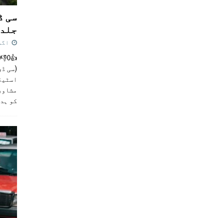
سی ڈ
جلد 
اگست 4,
(سی ڈی
اسٹیڈی
مشاور
کو ہد