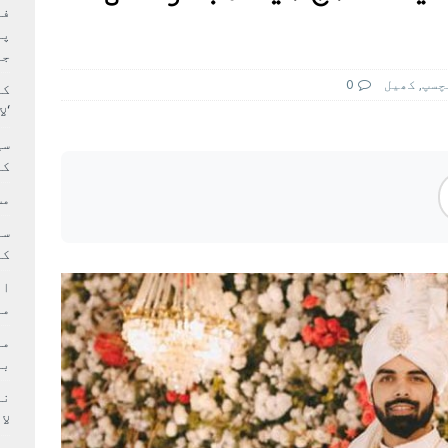
بہ: غیر ملکی پروڈکشنز پر مقامی مواد کو ترجیح دی جائے
فی
پر
جا
چسپ
,
کھيل
0
کا
‘ل
سی
کر
مش
کی
ام
مد
بر
لا