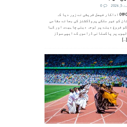
 2026
0
👍0👎0💬0 اداکار فیصل قریشی نے زور دیا کہ
ان کو غیر ملکی پروڈکشنز کی بجائے مقامی
و فروغ دینے پر توجہ دینی چاہیے، اور کہا
ٹیوب پر پاکستانی ڈراموں کے ایپی سوڈز
[...