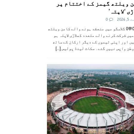
 ویلتھ گیمز کے اختتام پر
ی ‘لاپتہ’
 2026
0
👍0👎0💬0 گلاسگو میں منعقد ہونے والے کامن ویلتھ
یں شرکت کرنے والے متعدد کھلاڑی لاپتہ ہو
ں اور اپنی ٹیموں کے دیگر ارکان کے ساتھ
وطن واپس نہیں گئے۔ سکاٹ لینڈ پولیس
[...]