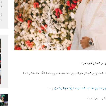
وف
کر
زل
می
ویر شیئر کردیں۔
 تصاویر شیئر کرتے ہوئے۔ سب سے پہلے اللّٰہ کا شکر ادا
رے اہلِ خانہ کے لیے ایک مبارک دن
ہے۔
 کی بارات ہے۔