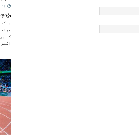
اگست 5,
پاکست
مواد ک
کہ یو
اکثر
]