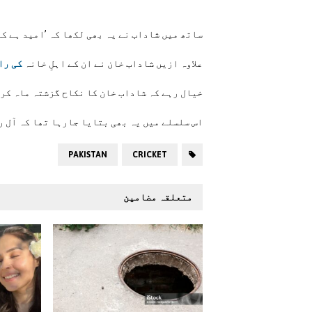
ساتھ میں شاداب نے یہ بھی لکھا کہ ’امید ہے ک
علاوہ ازیں شاداب خان نے ان کے اہلِ خانہ
کی را
خیال رہے کہ شاداب خان کا نکاح گزشتہ ماہ کر
اس سلسلے میں یہ بھی بتایا جارہا تھا کہ آل ر
PAKISTAN
CRICKET
متعلقہ مضامین