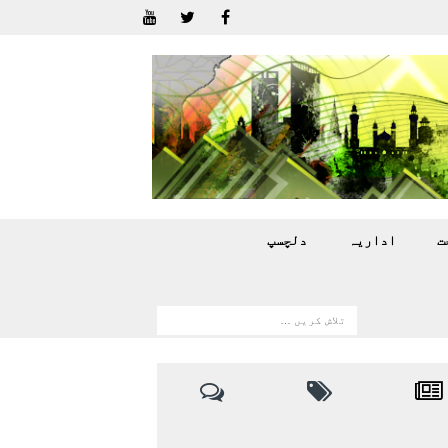
ت
اداريہ
دلچسپ