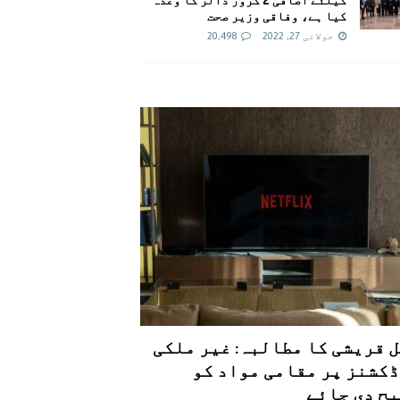
کیا ہے، وفاقی وزیر صحت
جولائی 27, 2022
20,498
 قریشی کا مطالبہ: غیر ملکی
کشنز پر مقامی مواد کو
ح دی جائے