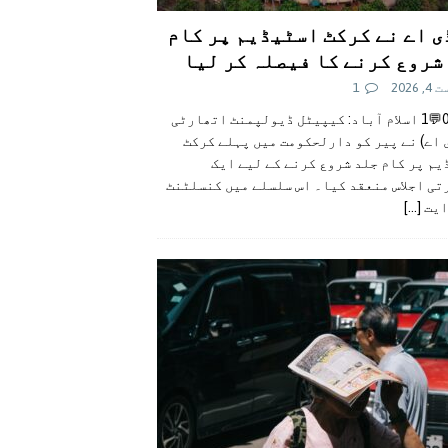
ی اے نے کرکٹ اسٹیڈیم پر کام
شروع کرنے کا فیصلہ کر لیا
 2026
1
👍0👎0💬1 اسلام آباد: کیپیٹل ڈیولپمنٹ اتھارٹی
 اے) نے پیر کو دارلحکومت میں پہلے کرکٹ
م پر کام جلد شروع کرنے کے لیے ایک
تی اجلاس منعقد کیا۔ اس سلسلے میں کنسلٹنٹ
ایت
[...]