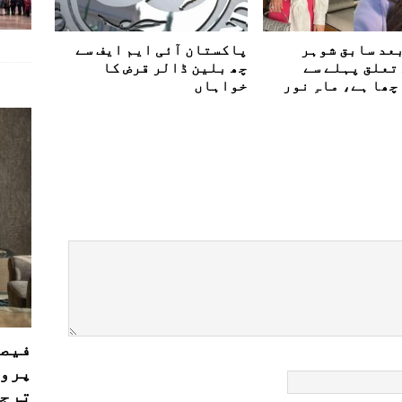
بعد سابق شوہر
پاکستان آئی ایم ایف سے
تعلق پہلے سے
چھ بلین ڈالر قرض کا
ھا ہے، ماہِ نور
خواہاں
فیصل
پروڈ
ترجی