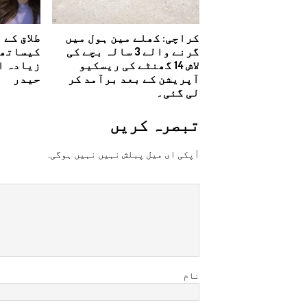
کراچی: کھلے مین ہول میں
طلاق کے 
گرنے والے 3 سالہ بچے کی
کیساتھ 
لاش 14 گھنٹے کی ریسکیو
زیادہ اچ
آپریشن کے بعد برآمد کر
حیدر
لی گئی۔
تبصرہ کريں
آپکی ای ميل پبلش نہيں نہيں ہوگی.
نام