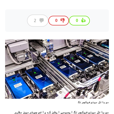
💬
2
👎
👍
0
0
موبائل مينوفيکچرنگ
موبائل مینوفیکچرنگ ایسوسی ایشن کے وائس چیئرمین مظہر