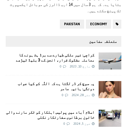
بتایا ہے۔ کہ ہم 3 سال میں 14 ارب ڈالرز کی موبائل ایکسپورٹ
تک پہنچ سکتے ہیں۔
PAKISTAN
ECONOMY
متعلقہ مضامین
کراچی: غیر ملکی طیارے سے برڈ ہٹ ہونے کا
معاملہ مشکوک قرار، انجن کے 3 بلیڈ ٹیڑھے
مارچ 10, 2023
0
یہ سوچ کر ڈر لگتا ہے کہ اللّٰہ کو کیا جواب
دونگی: ہانیہ عامر
مئی 28, 2024
0
اسلام آباد میں پولیس اہلکار کو ٹکر مارنے والی
خاتون برطانوی سفارتکار نکلی
جون 5, 2024
0