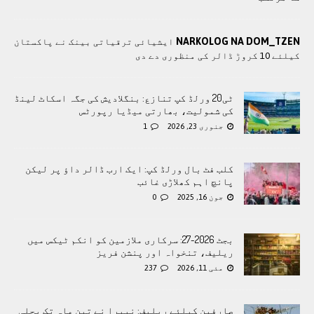
NARKOLOG NA DOM_TZEN
ایشیائی ترقیاتی بینک نے پاکستان
کیلئے 10 کروڑ ڈالر کی منظوری دے دی
ٹی20 ورلڈ کپ تنازع: بنگلادیش کی جگہ اسکاٹ لینڈ
کی شمولیت، بھارتی میڈیا رپورٹس
جنوری 23, 2026
1
کلب فٹ بال ورلڈ کپ: ایک ارب ڈالر داؤ پر لیکن
پانچ اہم کھلاڑی غائب
جون 16, 2025
0
بجٹ 2026-27: سرکاری ملازمین کو انکم ٹیکس میں
ریلیف، تنخواہ اور پنشن فریز
مئی 11, 2026
237
صارفین کیلئے ریلیف: نیپرا نے تین ماہ تک بجلی