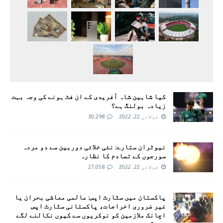
کیا شاہین شاہ آفریدی کے ان فٹ ہونے کی وجہ بہت
زیادہ بولنگ ہے؟
جولائی 22, 2022
30,298
نیوٹران ستارے: نئی خلائی دوربین سے دو مردہ
سورجوں کے تصادم کا نظارہ
جولائی 22, 2022
27,058
پاکستان میں سٹارٹ اپس: عالمی معاشی بحران یا
غیر ضروری اخراجات، پاکستانی سٹارٹ اپس
اچانک ملازمین کو نوکریوں سے کیوں نکالنے لگے