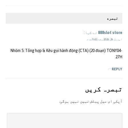
تبصره
888slot store
نے کہا:
اپریل 26, 2026 وقت 9:43 شام
Nhóm 5: Tổng hợp & Kêu gọi hành động (CTA) (20 đoạn) TONY04-
27H
REPLY
تبصرہ کريں
آپکی ای ميل پبلش نہيں نہيں ہوگی.