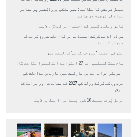
فیصل قریشی کا مطالبہ: غیر ملکی پروڈکشنز پر مقامی
مواد کو ترجیح دی جائے
کامن ویلتھ گیمز کے اختتام پر کھلاڑی ‘لاپتہ’
سی ڈی اے نے کرکٹ اسٹیڈیم پر کام جلد شروع کرنے کا
فیصلہ کر لیا
مشرقی ایشیا ‘بے رحم گرمی’ کی لپیٹ میں
سام سنگ گلیکسی ایس 27 الٹرا سے ایک کیمرا ہٹا دے گا.
امریکی خزانہ نے ین مارکیٹ میں تاریخی مداخلت کی
مردوں کے کرکٹ ورلڈ کپ 2027 کے مقامات اور برانڈ کا
اعلان
نرمل پُرجا سمیت 10 کوہ پیما براڈ پیک پر لاپتہ