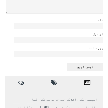
نام
ای میل
ویب سائٹ
اسپیس ایکس راکٹ کا حصہ چاند سے ٹکرا گیا
پاکستان میں سونے کی قیمت میں 11,300 روپے کا اضافہ