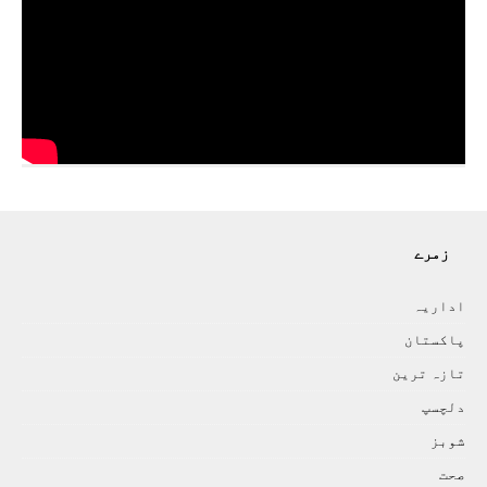
زمرے
اداريہ
پاکستان
تازہ ترين
دلچسپ
شوبز
صحت