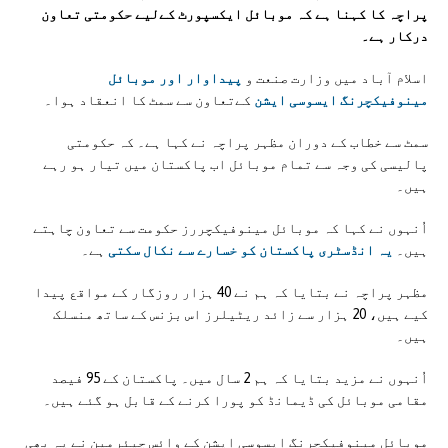
پراچہ کا کہنا ہے کہ موبائل ایکسپورٹ کےلیے حکومتی تعاون
درکار ہے۔
اسلام آباد میں وزارت صنعت و
پیداوار اور موبائل
مینوفیکچرنگ ایسوسی ایشن
کےتعاون سے سمٹ کا انعقاد ہوا۔
سمٹ سے خطاب کے دوران مظہر پراچہ نے کہا ہے۔ کہ حکومتی
پالیسی کی وجہ سے تمام موبائل اب پاکستان میں تیار ہو رہے
ہیں۔
اُنہوں نے کہا کہ موبائل مینوفیکچررز حکومت سے تعاون چاہتے
ہیں۔
یہ انڈسٹری پاکستان کو خسارے سے نکال سکتی
ہے۔
مظہر پراچہ نے بتایا کہ ہم نے 40 ہزار روزگار کے مواقع پیدا
کیے ہیں، 20 ہزار سے زائد ریٹیلرز اس بزنس کے ساتھ منسلک
ہیں۔
اُنہوں نے مزید بتایا کہ ہم 2 سال میں۔ پاکستان کے 95 فیصد
مقامی موبائل کی ڈیمانڈ کو پورا کرنے کے قابل ہو گئے ہیں۔
موبائل مینوفیکچرنگ ایسوسی ایشن کے وائس چیئرمین نے یہ بھی