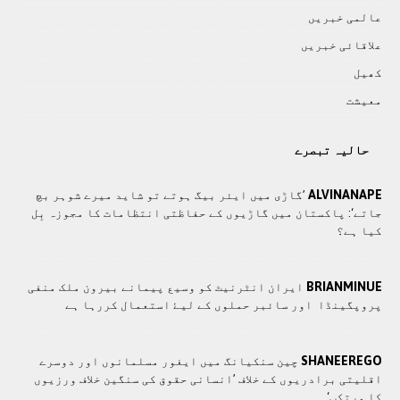
عالمی خبريں
علاقائی خبريں
کھيل
معيشت
حالیہ تبصرے
ALVINANAPE
’گاڑی میں ایئر بیگ ہوتے تو شاید میرے شوہر بچ
جاتے‘: پاکستان میں گاڑیوں کے حفاظتی انتظامات کا مجوزہ بِل
کیا ہے؟
BRIANMINUE
ايران انٹرنيٹ کو وسيع پيمانے بيرون ملک منفی
پروپگينڈا اور سائبر حملوں کے ليۓ استعمال کررہا ہے
SHANEEREGO
چین سنکیانگ میں ایغور مسلمانوں اور دوسرے
اقلیتی برادريوں کے خلاف ’انسانی حقوق کی سنگین خلاف ورزیوں
کا مرتکب‘