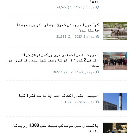
ہیں؟
جون 15, 2022
24,527
کولمبیا دریائی گھوڑے بھارت کیوں بھیجنا
چاہتا ہے؟
مارچ 3, 2023
21,338
امريکہ نے پاکستان میں ویکسینیشن کیلئے
اضافی 2 کروڑ ڈالر کا وعدہ کیا ہے، وفاقی وزیر
صحت
جولائی 27, 2022
20,533
اسپیس ایکس راکٹ کا حصہ چاند سے ٹکرا گیا
اگست 7, 2026
1
پاکستان میں سونے کی قیمت میں 11,300 روپے کا
اضافہ