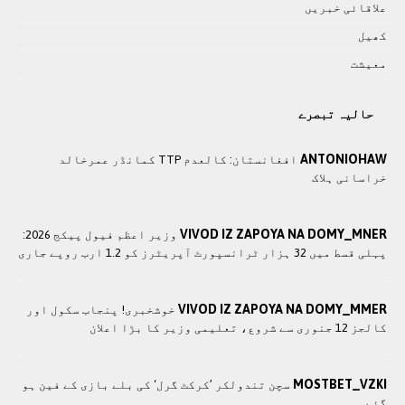
علاقائی خبريں
کھيل
معيشت
حالیہ تبصرے
ANTONIOHAW
افغانستان: کالعدم TTP کمانڈر عمرخالد
خراسانی ہلاک
VIVOD IZ ZAPOYA NA DOMY_MNER
وزير اعظم فیول پیکج 2026:
پہلی قسط میں 32 ہزار ٹرانسپورٹ آپریٹرز کو 1.2 ارب روپے جاری
VIVOD IZ ZAPOYA NA DOMY_MMER
خوشخبری! پنجاب سکول اور
کالجز 12 جنوری سے شروع، تعلیمی وزیر کا بڑا اعلان
MOSTBET_VZKI
سچن تندولکر ’کرکٹ گرل‘ کی بلے بازی کے فین ہو
گئے