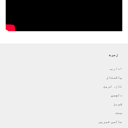
زمرے
اداريہ
پاکستان
تازہ ترين
دلچسپ
شوبز
صحت
عالمی خبريں