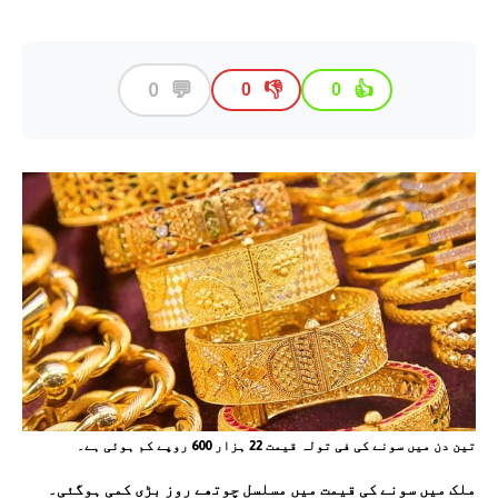
💬
0
👎
👍
0
0
تین دن میں سونے کی فی تولہ قیمت 22 ہزار 600 روپے کم ہوئی ہے۔
ملک میں سونے کی قیمت میں مسلسل چوتھے روز بڑی کمی ہوگئی۔