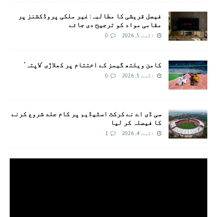
فیصل قریشی کا مطالبہ: غیر ملکی پروڈکشنز پر
مقامی مواد کو ترجیح دی جائے
اگست 5, 2026
0
کامن ویلتھ گیمز کے اختتام پر کھلاڑی ‘لاپتہ’
اگست 5, 2026
0
سی ڈی اے نے کرکٹ اسٹیڈیم پر کام جلد شروع کرنے
کا فیصلہ کر لیا
اگست 4, 2026
1