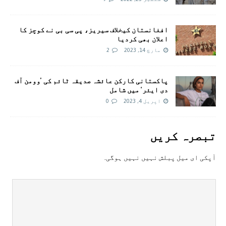
افغانستان کیخلاف سیریز، پی سی بی نے کوچز کا
اعلان بھی کردیا
مارچ 14, 2023
2
پاکستانی کارکن عائشہ صدیقہ ٹائم کی ’وومن آف
دی ایئر‘ میں شامل
اپریل 4, 2023
0
تبصرہ کريں
آپکی ای ميل پبلش نہيں نہيں ہوگی.