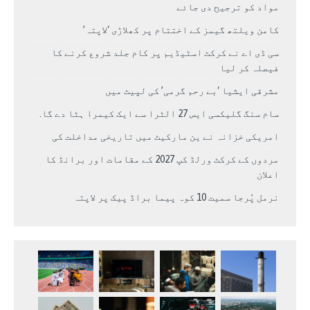
مواد کو ترجیح دی جائے
کامن ویلتھ گیمز کے اختتام پر کھلاڑی ‘لاپتہ’
سی ڈی اے نے کرکٹ اسٹیڈیم پر کام جلد شروع کرنے کا
فیصلہ کر لیا
مشرقی ایشیا ‘بے رحم گرمی’ کی لپیٹ میں
سام سنگ گلیکسی ایس 27 الٹرا سے ایک کیمرا ہٹا دے گا.
امریکی خزانہ نے ین مارکیٹ میں تاریخی مداخلت کی
مردوں کے کرکٹ ورلڈ کپ 2027 کے مقامات اور برانڈ کا
اعلان
نرمل پُرجا سمیت 10 کوہ پیما براڈ پیک پر لاپتہ