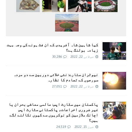
کیا شاہین شاہ آفریدی کے ان فٹ ہونے کی وجہ بہت
زیادہ بولنگ ہے؟
جولائی 22, 2022
30,286
نیوٹران ستارے: نئی خلائی دوربین سے دو مردہ
سورجوں کے تصادم کا نظارہ
جولائی 22, 2022
27,051
پاکستان میں سٹارٹ اپس: عالمی معاشی بحران یا
غیر ضروری اخراجات، پاکستانی سٹارٹ اپس
اچانک ملازمین کو نوکریوں سے کیوں نکالنے لگے
ہیں؟
جون 15, 2022
24,519