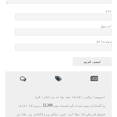
نام
ای میل
ویب سائٹ
اسپیس ایکس راکٹ کا حصہ چاند سے ٹکرا گیا
پاکستان میں سونے کی قیمت میں 11,300 روپے کا اضافہ
فیصل قریشی کا مطالبہ: غیر ملکی پروڈکشنز پر مقامی