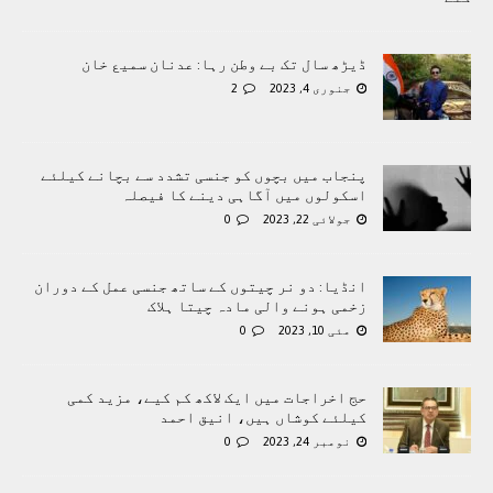
ڈیڑھ سال تک بے وطن رہا: عدنان سمیع خان
جنوری 4, 2023
2
پنجاب میں بچوں کو جنسی تشدد سے بچانے کیلئے
اسکولوں میں آگاہی دینے کا فیصلہ
جولائی 22, 2023
0
انڈیا: دو نر چیتوں کے ساتھ جنسی عمل کے دوران
زخمی ہونے والی مادہ چیتا ہلاک
مئی 10, 2023
0
حج اخراجات میں ایک لاکھ کم کیے، مزید کمی
کیلئے کوشاں ہیں، انیق احمد
نومبر 24, 2023
0