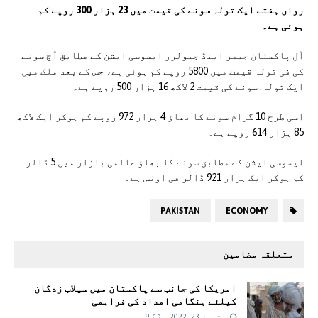
رواں ہفتے ایک تولہ سونے کی قیمت میں 23 ہزار 300 روپے کم
ہوئی ہے۔
آل پاکستان جیمز اینڈ جیولرز ایسوسی ایشن کے مطابق آج سونے
کی فی تولہ قیمت میں 5800 روپے کم ہوئی ہے، جس کے بعد ملک میں
ایک تولہ. سونے کی قیمت 2 لاکھ 16 ہزار 500 روپے ہے۔
اسی طرح 10 گرام سونے کا بھاؤ 4 ہزار 972 روپے کم ہوکر ایک لاکھ
85 ہزار 614 روپے ہے۔
ایسوسی ایشن کے مطابق سونے کا بھاؤ عالمی بازار میں 5 ڈالر
کم ہوکر ایک ہزار 921 ڈالر فی اونس ہے۔
PAKISTAN
ECONOMY
متعلقہ مضامین
امريکا کی جانب سے پاکستان میں سیلاب زدگان
کیلئے ہنگامی امداد کی فراہمی
ستمبر 23, 2022
9