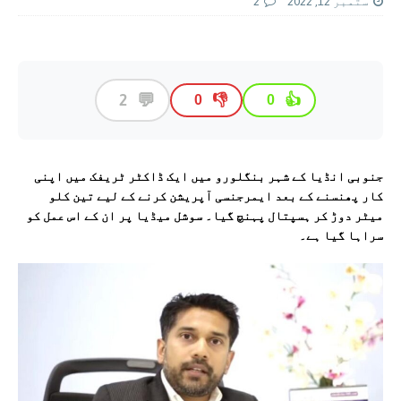
ستمبر 12, 2022
2
💬
2
👎
👍
0
0
جنوبی انڈیا کے شہر بنگلورو میں ایک ڈاکٹر ٹریفک میں اپنی
کار پھنسنے کے بعد ایمرجنسی آپریشن کرنے کے لیے تین کلو
میٹر دوڑ کر ہسپتال پہنچ گیا۔ سوشل میڈیا پر ان کے اس عمل کو
سراہا گیا ہے۔