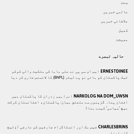
صحت
عالمی خبريں
علاقائی خبريں
کھيل
معيشت
حالیہ تبصرے
ERNESTDINEE
ایس ای سی پی نے علی بابا کی ملکیت والی کوکو
ٹیک پاکستان کو بائی نو پے لیٹر (BNPL) کا لائسنس جاری کر دیا
NARKOLOG NA DOM_UWSN
ابراہیم زدران کا پاکستان میں
افغان پناہ گزینوں سے متعلق بیان: پاکستان، افغانستان کرکٹ
میچ ’سیاسی‘ کیسے بنا؟
CHARLESBRINS
فیس بک اور انسٹاگرام صارفین کو عارضی آؤٹیج
کا سامنا