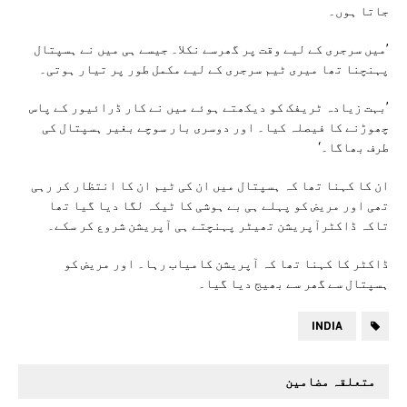
جاتا ہوں۔
’میں سرجری کے لیے وقت پر گھرسے نکلا۔ جیسے ہی میں نے ہسپتال
پہنچنا تھا میری ٹیم سرجری کے لیے مکمل طور پر تیار ہوتی۔
’بہت زیادہ ٹریفک کو دیکھتے ہوئے میں نے کار ڈرائیور کے پاس
چھوڑنے کا فیصلہ کیا۔ اور دوسری بار سوچے بغیر ہسپتال کی
طرف بھاگا۔‘
ان کا کہنا تھا کہ ہسپتال میں ان کی ٹیم ان کا انتظار کر رہی
تھی اور مریض کو پہلے ہی بے ہوشی کا ٹیکہ لگا دیا گیا تھا
تاکہ ڈاکٹرآپریشن تھیٹر پہنچتے ہی آپریشن شروع کر سکے۔
ڈاکٹر کا کہنا تھا کہ آپریشن کامیاب رہا۔ اور مریض کو
ہسپتال سے گھر سے بھیج دیا گیا۔
INDIA
متعلقہ مضامین