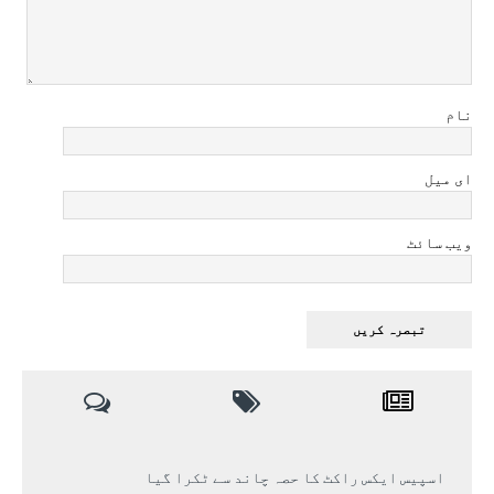
نام
ای میل
ویب سائٹ
اسپیس ایکس راکٹ کا حصہ چاند سے ٹکرا گیا