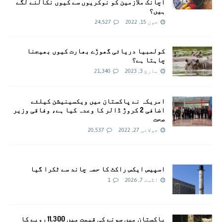
اچانک ملازمین کو نوکریوں سے کیوں نکالنے لگے
ہیں؟
جون 15, 2022
24,527
کولمبیا دریائی گھوڑے بھارت کیوں بھیجنا
چاہتا ہے؟
مارچ 3, 2023
21,340
امريکہ نے پاکستان میں ویکسینیشن کیلئے
اضافی 2 کروڑ ڈالر کا وعدہ کیا ہے، وفاقی وزیر
صحت
جولائی 27, 2022
20,537
اسپیس ایکس راکٹ کا حصہ چاند سے ٹکرا گیا
اگست 7, 2026
1
پاکستان میں سونے کی قیمت میں 11,300 روپے کا