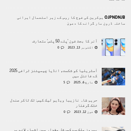
OJPNDNJB
یوکرین کی فوج کا روس کے زیر استعمال ایرانی
ساختہ ڈرون مار گرانے کا دعویٰ
آنر کا بجٹ فون ’پلے 50 پلس‘ متعارف
اکتوبر 13, 2023
0
آسٹریلیا کو شکست، انڈیا چیمپئنز ٹرافی 2025
کے فائنل میں
مارچ 6, 2025
5
حریم شاہ نازیبا ویڈیو لیک کیس: ٹک ٹاکر صندل
خٹک گرفتار
جون 12, 2023
0
بیرون ملک سے کمرشل مقدار میں اشیاء لانے پر