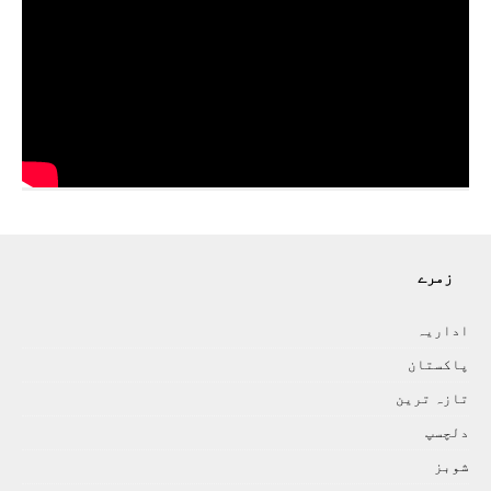
زمرے
اداريہ
پاکستان
تازہ ترين
دلچسپ
شوبز