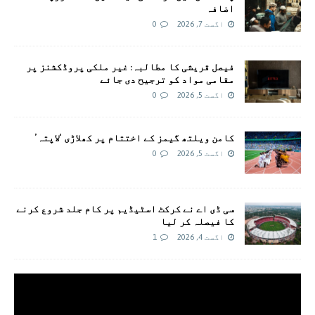
اضافہ
اگست 7, 2026
0
فیصل قریشی کا مطالبہ: غیر ملکی پروڈکشنز پر
مقامی مواد کو ترجیح دی جائے
اگست 5, 2026
0
کامن ویلتھ گیمز کے اختتام پر کھلاڑی ‘لاپتہ’
اگست 5, 2026
0
سی ڈی اے نے کرکٹ اسٹیڈیم پر کام جلد شروع کرنے
کا فیصلہ کر لیا
اگست 4, 2026
1