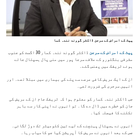
پیٹ کے امراض کے سرجن ڈاکٹر گووند نندہ کما
پیٹ کے امراض کے سرجن
ڈاکٹر گووند نندہ کمار 30 اگست کو جنوب
مشرقی بنگلورو کے علاقے سرجا پور میں منی پال ہسپتال جاتے
ہوئے ٹریفک میں پھنس گئے۔
ان کے ایک مریض کافی عرصے سے پتے کی بیماری میں مبتلا تھے۔ اور
انہیں سرجری کی ضرورت تھی۔
جب ڈاکٹر نندہ کمار کو معلوم ہوا کہ ٹریفک جام ان کے مریض کی
جان کو خطرے میں ڈال دے گا۔ تو انہوں نے اپنی کار سے باہر
نکلنے کا فیصلہ کیا۔
انہوں نے ہسپتال پہنچنے کے لیے تین کلومیٹر تک دوڑ لگائی۔
جس کے بعد انہوں نے مریض کا آپریشن کیا جو کامیاب رہا۔