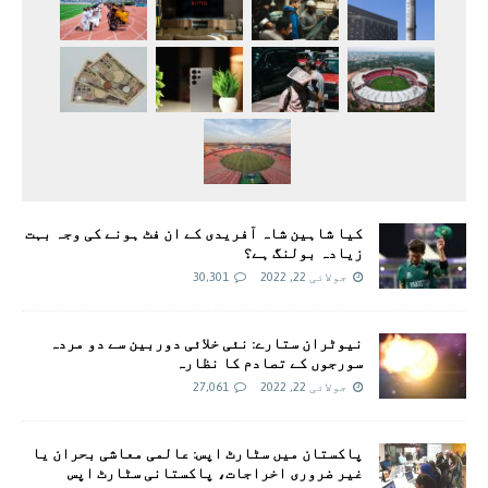
کیا شاہین شاہ آفریدی کے ان فٹ ہونے کی وجہ بہت
زیادہ بولنگ ہے؟
جولائی 22, 2022
30,301
نیوٹران ستارے: نئی خلائی دوربین سے دو مردہ
سورجوں کے تصادم کا نظارہ
جولائی 22, 2022
27,061
پاکستان میں سٹارٹ اپس: عالمی معاشی بحران یا
غیر ضروری اخراجات، پاکستانی سٹارٹ اپس