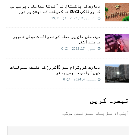
بھارت کا پاکستان نہ آنے کا معاملہ، پی سی بی
کا ورلڈکپ 2023 نہ کھیلنے کے آپشن پر غور
اکتوبر 19, 2022
19,508
سیف علی خان پر حملہ کرنے والے شخص کی تصویر
سامنے آگئی
جنوری 17, 2025
0
بھارت: گروگرام میں 13 کروڑ کا فلیٹ، سہولیات
کچی آبادی سے بھی بدتر
دسمبر 4, 2024
0
تبصرہ کريں
آپکی ای ميل پبلش نہيں نہيں ہوگی.