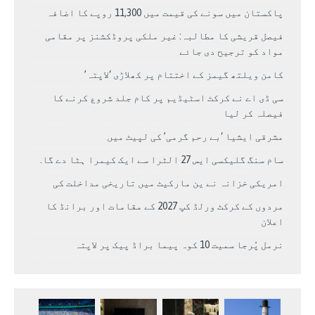
پاکستان میں سونے کی قیمت میں 11,300 روپے کا اضافہ
فیصل قریشی کا مطالبہ: غیر ملکی پروڈکشنز پر مقامی
مواد کو ترجیح دی جائے
کامن ویلتھ گیمز کے اختتام پر کھلاڑی ‘لاپتہ’
سی ڈی اے نے کرکٹ اسٹیڈیم پر کام جلد شروع کرنے کا
فیصلہ کر لیا
مشرقی ایشیا ‘بے رحم گرمی’ کی لپیٹ میں
سام سنگ گلیکسی ایس 27 الٹرا سے ایک کیمرا ہٹا دے گا.
امریکی خزانہ نے ین مارکیٹ میں تاریخی مداخلت کی
مردوں کے کرکٹ ورلڈ کپ 2027 کے مقامات اور برانڈ کا
اعلان
نرمل پُرجا سمیت 10 کوہ پیما براڈ پیک پر لاپتہ