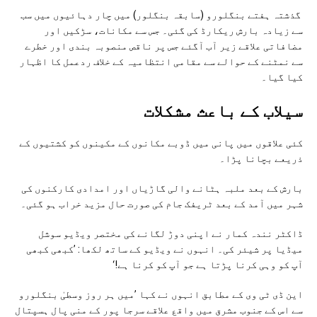
گذشتہ ہفتے بنگلورو (سابقہ بنگلور) میں چار دہائیوں میں سب
سے زیادہ بارش ریکارڈ کی گئی۔ جس سے مکانات، سڑکیں اور
مضافاتی علاقے زیر آب آگئے جس پر ناقص منصوبہ بندی اور خطرے
سے نمٹنے کے حوالے سے مقامی انتظامیہ کے خلاف ردعمل کا اظہار
کیا گیا۔
سيلاب کے باعث مشکلات
کئی علاقوں میں پانی میں ڈوبے مکانوں کے مکینوں کو کشتیوں کے
ذریعے بچانا پڑا۔
بارش کے بعد ملبہ ہٹانے والی گاڑیاں اور امدادی کارکنوں کی
شہر میں آمد کے بعد ٹریفک جام کی صورت حال مزید خراب ہو گئی۔
ڈاکٹر نندہ کمار نے اپنی دوڑ لگانے کی مختصر ویڈیو سوشل
میڈیا پر شیئر کی۔ انہوں نے ویڈیو کے ساتھ لکھا: ’کبھی کبھی
آپ کو وہی کرنا پڑتا ہے جو آپ کو کرنا ہے!‘
این ڈی ٹی وی کے مطابق انہوں نے کہا ’میں ہر روز وسطیٰ بنگلورو
سے اس کے جنوب مشرق میں واقع علاقے سرجا پور کے منی پال ہسپتال