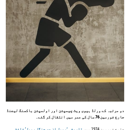
دو مرتبہ کے ورلڈ ہیوی ویٹ چیمپئن اور اولمپئن باکسنگ لیجنڈ
جارج فورمین 76 سال کی عمر میں انتقال کر گئے۔
جارج فورمین 1974 میں
تاریخی ‘رمبل ان دی جنگل رمبل’ فائٹ