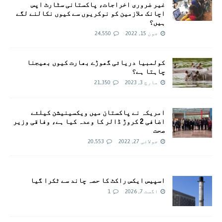
غیر ضروری اخراجات، پاکستانی سٹارٹ اپس
اچانک ملازمین کو نوکریوں سے کیوں نکالنے لگے
ہیں؟
جون 15, 2022
24,550
کولمبیا دریائی گھوڑے بھارت کیوں بھیجنا
چاہتا ہے؟
مارچ 3, 2023
21,350
امريکہ نے پاکستان میں ویکسینیشن کیلئے
اضافی 2 کروڑ ڈالر کا وعدہ کیا ہے، وفاقی وزیر
صحت
جولائی 27, 2022
20,553
اسپیس ایکس راکٹ کا حصہ چاند سے ٹکرا گیا
اگست 7, 2026
1