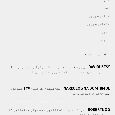
شوبز
صحت
عالمی خبريں
علاقائی خبريں
کھيل
معيشت
حالیہ تبصرے
DAVIDUSESY
سی پیک کے بارے میں سوشل میڈیا پر دستیاب غلط
اور غیر تصدیق شدہ معلومات کے پیچھے کون ہیں؟
NARKOLOG NA DOM_BMOL
افغانستان: کالعدم TTP کمانڈر
عمرخالد خراسانی ہلاک
ROBERTNOG
امریکہ میں پاکستانیوں سمیت چار مسلمانوں کا
مبینہ قاتل گرفتار