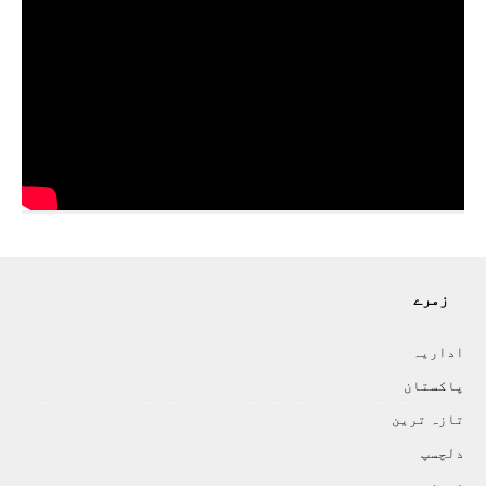
زمرے
اداريہ
پاکستان
تازہ ترين
دلچسپ