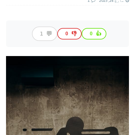
مارچ 26, 2025
1
💬
1
👎
👍
0
0