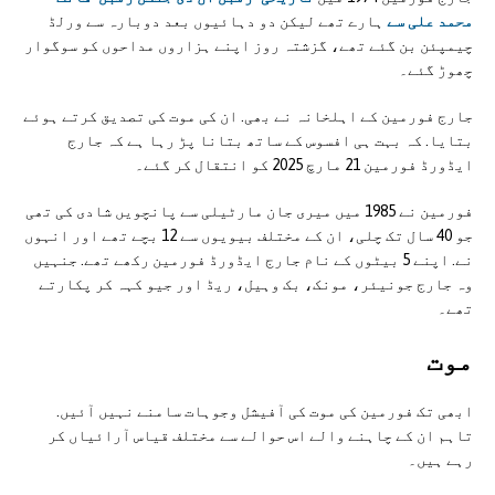
محمد علی سے
ہارے تھے لیکن دو دہائیوں بعد دوبارہ سے ورلڈ
چیمپئن بن گئے تھے، گزشتہ روز اپنے ہزاروں مداحوں کو سوگوار
چھوڑ گئے۔
جارج فورمین کے اہلخانہ نے بھی. ان کی موت کی تصدیق کرتے ہوئے
بتایا. کہ بہت ہی افسوس کے ساتھ بتانا پڑ رہا ہے کہ جارج
ایڈورڈ فورمین 21 مارچ 2025 کو انتقال کر گئے۔
فورمین نے 1985 میں میری جان مارٹیلی سے پانچویں شادی کی تھی
جو 40 سال تک چلی، ان کے مختلف بیویوں سے 12 بچے تھے اور انہوں
نے. اپنے 5 بیٹوں کے نام جارج ایڈورڈ فورمین رکھے تھے. جنہیں
وہ جارج جونیئر، مونک، بک وہیل، ریڈ اور جیو کہہ کر پکارتے
تھے۔
موت
ابھی تک فورمین کی موت کی آفیشل وجوہات سامنے نہیں آئیں.
تاہم ان کے چاہنے والے اس حوالے سے مختلف قیاس آرائیاں کر
رہے ہیں۔