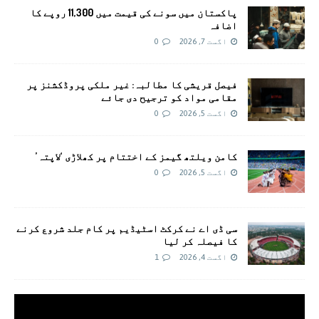
پاکستان میں سونے کی قیمت میں 11,300 روپے کا
اضافہ
اگست 7, 2026
0
فیصل قریشی کا مطالبہ: غیر ملکی پروڈکشنز پر
مقامی مواد کو ترجیح دی جائے
اگست 5, 2026
0
کامن ویلتھ گیمز کے اختتام پر کھلاڑی ‘لاپتہ’
اگست 5, 2026
0
سی ڈی اے نے کرکٹ اسٹیڈیم پر کام جلد شروع کرنے
کا فیصلہ کر لیا
اگست 4, 2026
1