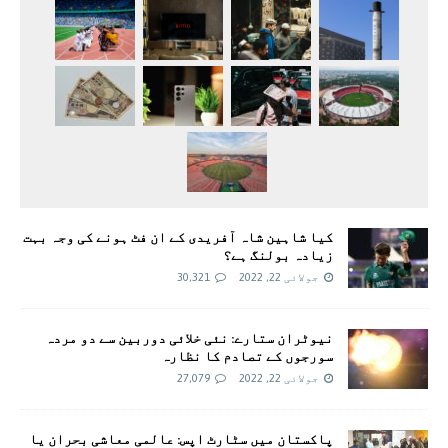
کیا شاہین شاہ آفریدی کے ان فٹ ہونے کی وجہ بہت
زیادہ بولنگ ہے؟
جولائی 22, 2022
30,321
نیوٹران ستارے: نئی خلائی دوربین سے دو مردہ
سورجوں کے تصادم کا نظارہ
جولائی 22, 2022
27,079
پاکستان میں سٹارٹ اپس: عالمی معاشی بحران یا