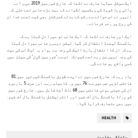
ایک سوشل میڈیا صارف نے لکھا کہ جارج فورمین 2019 می.ں آنے
والی وبا کووڈ کی ویکسین لگوانے کے بہت بڑے حامی تھے حتیٰ. کہ
انہوں نے اس حوالے سے رقم کے بدلے کمرشلز بھی کیے تھے، خدا ان
کی روح پر رحم فرمائے۔
ایک اور صارف نے لکھا کہ ایک جانب تو میرا دل کہتا ہے کہ
باکسنگ لیجنڈ انتقال کر گیا. لیکن دوسری جانب میرا دل کہتا
ہے کہ ان کا انتقال ہارٹ اٹیک کی وجہ سے ہوا، یہ لوگ اس کی موت
کی وجہ نہیں سن رہے تھے کیونکہ اس سے ‘فورمین گرِل’ کی سیلز میں
کمی واقع ہو جائے گی۔
یاد رہے کہ جارج فورمین نے اپنے طویل باکسنگ کیرئیر میں 81
فائٹس لڑیں جس میں سے. 76 میں وہ کامیاب رہے. اور صرف 5 ہاریں،
ان کی جیتی ہوئی فائٹس میں 68 ناک آؤٹ شامل ہیں۔ جارج فورمین
کو ورلڈ باکسنگ ہال آف فیم اور انٹرنیشنل باکسنگ ہال آف فیم.
میں بھی متعارف کرایا گیا۔
HEALTH
متعلقہ مضامین