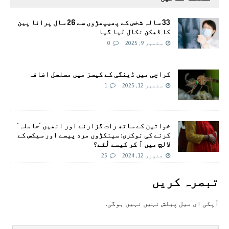
33 سالہ شخص کے پھیپھڑوں سے 26 سال پرانا پین
کا ڈھکن نکال لیا گیا
ستمبر 9, 2025
0
کراچی میں ڈینگی کے کیسز میں مسلسل اضافہ
ستمبر 12, 2025
1
خواتین کے ساتھ رات گزارنے اور انھیں ’حاملہ‘
کرنے کی نوکری: سینکڑوں مرد پیسے اور سیکس کے
لالچ میں آ کر کیسے لُٹے؟
جنوری 12, 2024
25
تبصرہ کريں
آپکی ای ميل پبلش نہيں نہيں ہوگی.