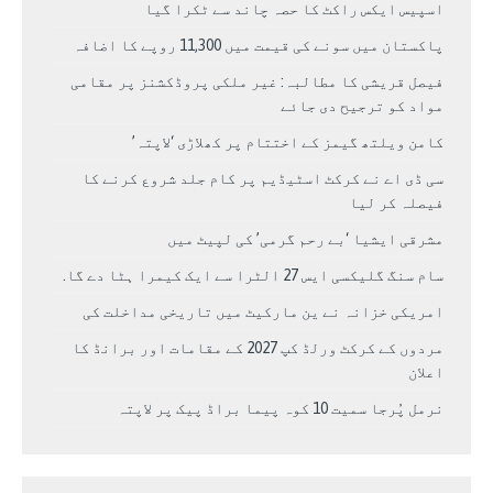
اسپیس ایکس راکٹ کا حصہ چاند سے ٹکرا گیا
پاکستان میں سونے کی قیمت میں 11,300 روپے کا اضافہ
فیصل قریشی کا مطالبہ: غیر ملکی پروڈکشنز پر مقامی
مواد کو ترجیح دی جائے
کامن ویلتھ گیمز کے اختتام پر کھلاڑی ‘لاپتہ’
سی ڈی اے نے کرکٹ اسٹیڈیم پر کام جلد شروع کرنے کا
فیصلہ کر لیا
مشرقی ایشیا ‘بے رحم گرمی’ کی لپیٹ میں
سام سنگ گلیکسی ایس 27 الٹرا سے ایک کیمرا ہٹا دے گا.
امریکی خزانہ نے ین مارکیٹ میں تاریخی مداخلت کی
مردوں کے کرکٹ ورلڈ کپ 2027 کے مقامات اور برانڈ کا
اعلان
نرمل پُرجا سمیت 10 کوہ پیما براڈ پیک پر لاپتہ