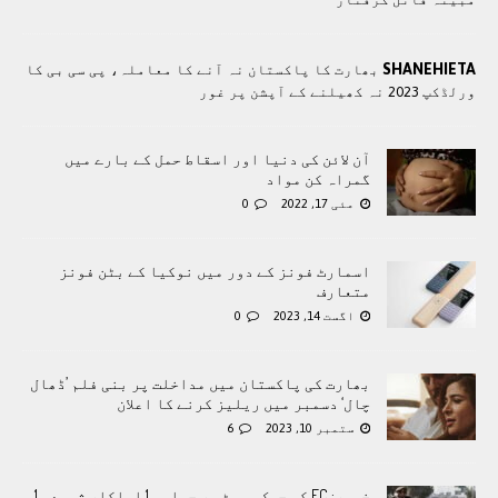
SHANEHIETA
بھارت کا پاکستان نہ آنے کا معاملہ، پی سی بی کا
ورلڈکپ 2023 نہ کھیلنے کے آپشن پر غور
آن لائن کی دنیا اور اسقاط حمل کے بارے میں
گمراہ کن مواد
مئی 17, 2022
0
اسمارٹ فونز کے دور میں نوکیا کے بٹن فونز
متعارف
اگست 14, 2023
0
بھارت کی پاکستان میں مداخلت پر بنی فلم ’ڈھال
چال‘ دسمبر میں ریلیز کرنے کا اعلان
ستمبر 10, 2023
6
خیبر: FC کی چیک پوسٹ پر حملہ، 1 اہلکار شہید، 1