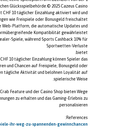
chen Glücksspielbehörde.© 2025 Cazeus Casino.
t CHF 10 täglicher Einzahlung aktiviert wird und
en wie Freispiele oder Bonusgeld freischaltet.
ve Web-Platform, die automatische Updates und
ormübergreifende Kompatibilität gewährleistet.
-Dealer-Spiele, während Sports Cashback 10% für
Sportwetten-Verluste
bietet.
 CHF 10 täglicher Einzahlung können Spieler das
eren und Chancen auf Freispiele, Bonusgeld oder
n tägliche Aktivität und belohnen Loyalität auf
spielerische Weise.
Crab Feature und der Casino Shop bieten Wege,
hnungen zu erhalten und das Gaming-Erlebnis zu
personalisieren.
References:
ispiele-ihr-weg-zu-spannenden-gewinnchancen/