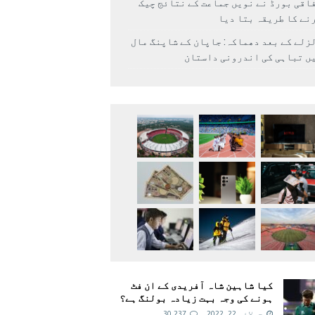
اقی بورڈ نے نویں جماعت کے نتائج چیک
نے کا طریقہ بتا دیا
زلے کے بعد دھماکہ: جاپان کے شاپنگ مال
ں تباہی کی اندرونی داستان
کیا شاہین شاہ آفریدی کے ان فٹ
ہونے کی وجہ بہت زیادہ بولنگ ہے؟
جولائی 22, 2022
30,237