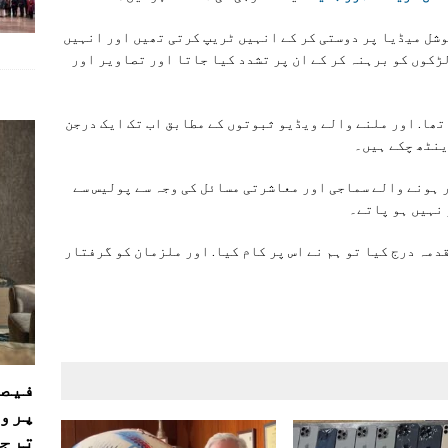
وشل میڈیا پر دوستی کر کے انہیں ٹریپ کرتی تھیں اور انہیں
ڑکوں کو برہنہ کر کے ان پر تشدد کیا جاتا اور تصاویر اور
تھا. اور ملنے والے ویڈیو ثبوتوں کے مطابق اب تک ایک درجن
ینٹھ چکے ہیں۔
ر ہونے والے سماجی اور معاشرتی مسائل کی وجہ سے پولیس سے
نہیں ہو پاتے۔
قدمہ درج کیا تو ہم نے اس پر کام کیا. اور ملزمان کو گرفتار
فیصل
پروڈ
ترجی