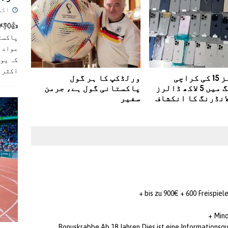
اگست 5,
پاکست
مواد ک
کہ یو
اکثر
]
آئی فونز 15 کی کراچی
ورلڈکپ کا ہر گول
اسمگلنگ میں 5 لاکھ ڈالرز
پاکستانی گول ہے، جرمن
انڈرنگ کا انکشاف
سفیر
Mind
1 Bonuskrabbe Ab 18 Jahren.Dies ist eine Informationsq