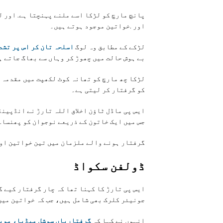
پانچ مارچ کو لڑکا اسے ملنے پہنچتا ہے. اور ل
اور .خواتین موجود ہوتے ہیں۔
لڑکے کے مطابق وہ لوگ
اسلحہ تان کر اس پر تشدد کرتے، 
بے ہوش حالت میں چھوڑ کر وہاں سے بھاگ جاتے ہ
لڑکا چھ مارچ کو تھانہ کوٹ لکھپت میں مقدمہ د
کو گرفتار کر لیتی ہے۔
ایس پی ماڈل ٹاؤن اخلاق اللہ تارڑ نے انڈپینڈ
جس میں ایک خاتون کے ذریعے نوجوان کو پھنسا. 
گرفتار ہونے والے ملزمان میں تین خواتین او
ڈولفن سکواڈ
ایس پی تارڑ کا کہنا تھا کہ چار گرفتار کیے گ
جونیئر کلرک بھی شامل ہیں، جب کہ خواتین میں
انہوں نے کہا کہ
گرفتاریاں سوشل میڈیا، موبا