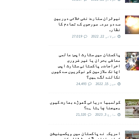
نیوٹران ستارے: نئی خلائی دوربین
سے دو مردہ سورجوں کے تصادم کا
نظارہ
جولائی 22, 2022
27,019
پاکستان میں سٹارٹ اپس: عالمی
معاشی بحران یا غیر ضروری
اخراجات، پاکستانی سٹارٹ اپس
اچانک ملازمین کو نوکریوں سے کیوں
نکالنے لگے ہیں؟
جون 15, 2022
24,493
کولمبیا دریائی گھوڑے بھارت کیوں
بھیجنا چاہتا ہے؟
مارچ 3, 2023
21,320
امريکہ نے پاکستان میں ویکسینیشن
کیلئے اضافی 2 کروڑ ڈالر کا وعدہ