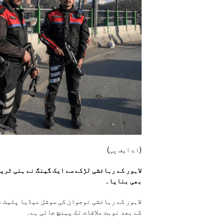
(اے ایف پی)
لاہور کے رہائشی لڑکے سے ایک گینگ نے ہنی ٹری
بھی بنایا۔
لاہور کے رہائشی نوجوان کی سوشل میڈیا پلیٹ ف
کے بعد نوبت ملاقات تک پہنچ جاتی ہے۔