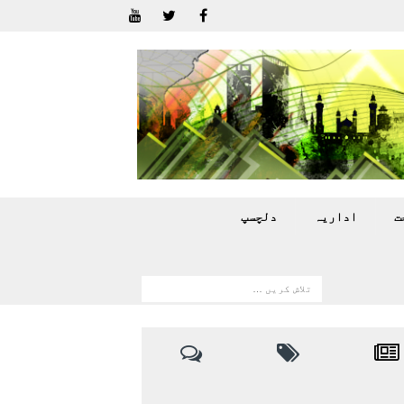
ت
اداريہ
دلچسپ