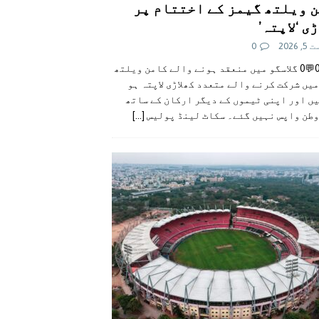
 ویلتھ گیمز کے اختتام پر
ی ‘لاپتہ’
 2026
0
👍0👎0💬0 گلاسگو میں منعقد ہونے والے کامن ویلتھ
یں شرکت کرنے والے متعدد کھلاڑی لاپتہ ہو
ں اور اپنی ٹیموں کے دیگر ارکان کے ساتھ
وطن واپس نہیں گئے۔ سکاٹ لینڈ پولیس
[...]