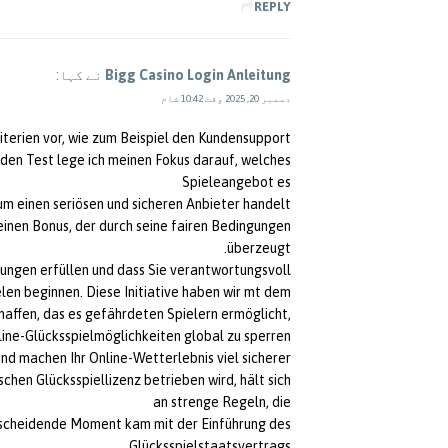
REPLY
Bigg Casino Login Anleitung
نے کہا:
دسمبر 20, 2025 وقت 10:42 شام
riterien vor, wie zum Beispiel den Kundensupport
en Test lege ich meinen Fokus darauf, welches
Spieleangebot es
 um einen seriösen und sicheren Anbieter handelt.
einen Bonus, der durch seine fairen Bedingungen
überzeugt.
erungen erfüllen und dass Sie verantwortungsvoll
elen beginnen. Diese Initiative haben wir mt dem
haffen, das es gefährdeten Spielern ermöglicht,
line-Glücksspielmöglichkeiten global zu sperren.
nd machen Ihr Online-Wetterlebnis viel sicherer
schen Glücksspiellizenz betrieben wird, hält sich
an strenge Regeln, die
entscheidende Moment kam mit der Einführung des
Glücksspielstaatsvertrags