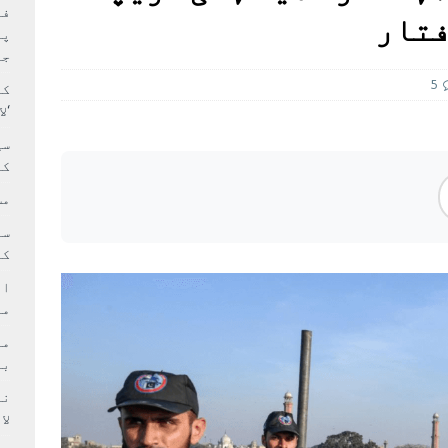
بہ: غیر ملکی پروڈکشنز پر مقامی مواد کو ترجیح دی جائے
فی
پر
جا
5
کا
‘ل
سی
کر
مش
کی
ام
مد
بر
لا