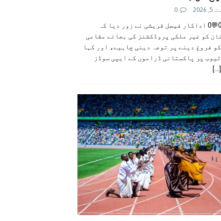
 2026
0
👍0👎0💬0 اداکار فیصل قریشی نے زور دیا کہ
ان کو غیر ملکی پروڈکشنز کی بجائے مقامی
و فروغ دینے پر توجہ دینی چاہیے، اور کہا
ٹیوب پر پاکستانی ڈراموں کے ایپی سوڈز
[...