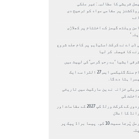
صل قریشی کا مطالبہ: غیر ملکی
وڈکشنز پر مقامی مواد کو ترجیح دی
ئے
من ویلتھ گیمز کے اختتام پر کھلاڑی
اپتہ’
 ڈی اے نے کرکٹ اسٹیڈیم پر کام جلد شروع
نے کا فیصلہ کر لیا
رقی ایشیا ‘بے رحم گرمی’ کی لپیٹ میں
سام سنگ گلیکسی ایس 27 الٹرا سے ایک
مرا ہٹا دے گا.
ریکی خزانہ نے ین مارکیٹ میں تاریخی
اخلت کی
مردوں کے کرکٹ ورلڈ کپ 2027 کے مقامات اور
انڈ کا اعلان
نرمل پُرجا سمیت 10 کوہ پیما براڈ پیک پر
پتہ