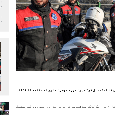
وف
کر
زل
می
پ کا استعمال کرتے ہوئے پیسے چھینے اور اسے تشدد کا نشانہ
ارم پر ایک لڑکی سے شناسائی ہوتی ہے اور چند روز کی چیٹنگ