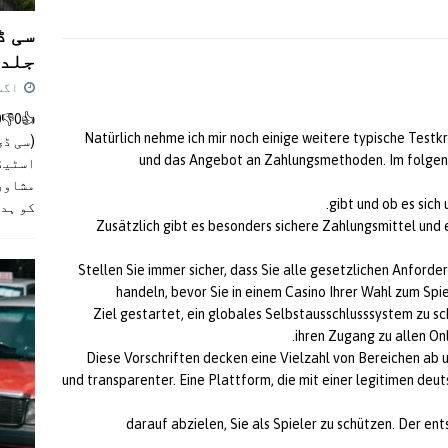
سی ڈ
جلد 
اگست 4,
Natürlich nehme ich mir noch einige weitere typische Testk
(سی ڈی
und das Angebot an Zahlungsmethoden. Im folgend
اسٹیڈی
مشاور
gibt und ob es sich
کو ہد
Zusätzlich gibt es besonders sichere Zahlungsmittel und 
Stellen Sie immer sicher, dass Sie alle gesetzlichen Anford
handeln, bevor Sie in einem Casino Ihrer Wahl zum Spi
Ziel gestartet, ein globales Selbstausschlusssystem zu sc
ihren Zugang zu allen On
Diese Vorschriften decken eine Vielzahl von Bereichen ab u
und transparenter. Eine Plattform, die mit einer legitimen deut
darauf abzielen, Sie als Spieler zu schützen. Der 