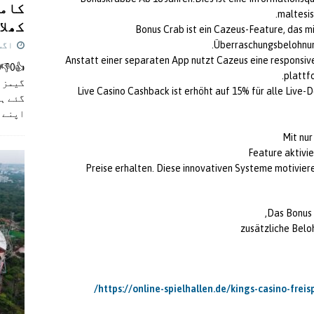
کامن
maltesis
کھلاڑ
Bonus Crab ist ein Cazeus-Feature, das mi
Überraschungsbelohnung
اگست 5,
Anstatt einer separaten App nutzt Cazeus eine responsi
plattf
گیمز م
Live Casino Cashback ist erhöht auf 15% für alle Live
گئے ہی
اپنے 
Mit nur
Feature aktivi
Preise erhalten. Diese innovativen Systeme motiviere
Das Bonus 
zusätzliche Belo
https://online-spielhallen.de/kings-casino-fre