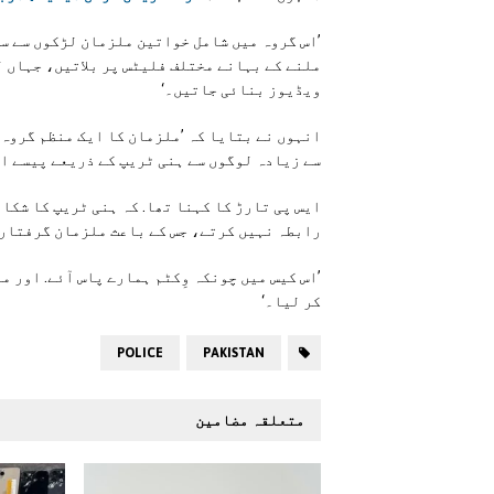
’اس گروہ میں شامل خواتین ملزمان لڑکوں سے س
ملنے کے بہانے مختلف فلیٹس پر بلاتیں، جہاں ل
ویڈیوز بنائی جاتیں۔‘
انہوں نے بتایا کہ ’ملزمان کا ایک منظم گروہ 
سے زیادہ لوگوں سے ہنی ٹریپ کے ذریعے پیسے ا
ایس پی تارڑ کا کہنا تھا. کہ ہنی ٹریپ کا شکا
رابطہ نہیں کرتے، جس کے باعث ملزمان گرفتار 
’اس کیس میں چونکہ وِکٹم ہمارے پاس آئے. اور م
کر لیا۔‘
POLICE
PAKISTAN
متعلقہ مضامین