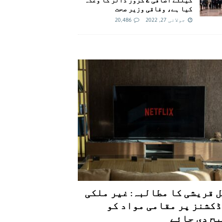
کیا ہے، وفاقی وزیر صحت
جولائی 27, 2022
20,486
 قریشی کا مطالبہ: غیر ملکی
کشنز پر مقامی مواد کو
ح دی جائے