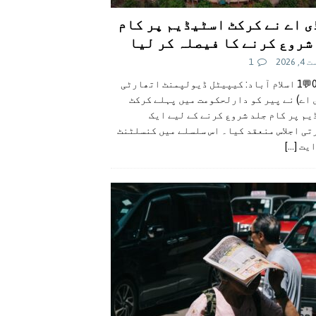
ی اے نے کرکٹ اسٹیڈیم پر کام
شروع کرنے کا فیصلہ کر لیا
 2026
1
👍0👎0💬1 اسلام آباد: کیپیٹل ڈیولپمنٹ اتھارٹی
 اے) نے پیر کو دارلحکومت میں پہلے کرکٹ
م پر کام جلد شروع کرنے کے لیے ایک
تی اجلاس منعقد کیا۔ اس سلسلے میں کنسلٹنٹ
ایت
[...]