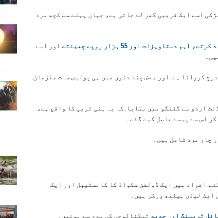
ڑکی اسے ایک قریبی گھر لے جاتی ہے، جہاں پہلے سے کچھ مرد
اہم دستاویزات اور 55 ہزار روپے چھینتے
اور اسے
یں۔
رج کرواتا ہے. اور محض چند دنوں میں ہی پولیس سات ملزمان.
نٹ اردو سے گفتگو میں بتایا. کہ یہ ہنی ٹریپ کا واقع ہے،
کر اس سے پیسے حاصل کیے گئے۔
ر چار مرد شامل ہیں۔
ئے. افراد میں ایک ڈولفن سکواڈ کا کانسٹیبل اور ایک
 ایک لیڈی ہیلتھ ورکر ہیں۔
ئل ٹریسنگ اور جدید
ٹیکنالوجی کی مدد سے ہوئیں۔