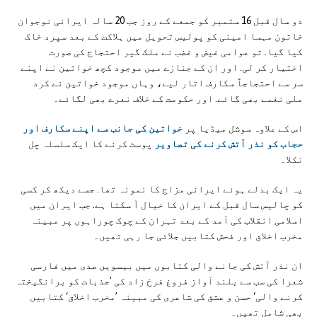
دو سال قبل 16 ستمبر کو جمعے کے روز جب 20 سالہ ایرانی نوجوان
خاتون مہسا امینی کو پولیس تحویل میں ہلاکت کے بعد سپرد خاک
کیا گیا. تو عوامی غیض و غضب نے ملک گیر احتجاج کی صورت
اختیار کر لی. اور ان کے جنازے میں موجود کچھ خواتین نے اپنے
سر سے احتجاجاً سکارف اتار لیے، وہاں موجود خواتین نے کرد
ملی نغمے بھی گائے. اور حکومت کے خلاف نعرے بھی لگائے۔
اس کے علاوہ سوشل میڈیا پر
خواتین کی جانب سے اپنے سکارف اور
حجاب کو نذر آتش کرنے کی تصاویر
پوسٹ کرنے کا ایک سلسلہ چل
نکلا۔
یہ ایک بدلے ہوئے ایرانی مزاج کا نمونہ تھا. جسے دیکھ کر کسی
کو چالیس سال قبل کے ایران کا خیال آ سکتا ہے. جب ایران میں
اسلامی انقلاب کی آمد کے بعد تہران کے چوک چوراہوں پر مبینہ
مخرب اخلاق اور فحش کتابیں جلائی جا رہی تھیں۔
ان نذر آتش کی جانے والی کتابوں میں بیسویں صدی میں فارسی
شعرا کی سب سے بلند آواز فروغ فرخ زاد کی ’جذبات کو برانگیختہ
کرنے والی‘ حسن و عشق کی شاعری کی مبینہ ’مخرب اخلاق‘ کتابیں
بھی شامل تھیں۔