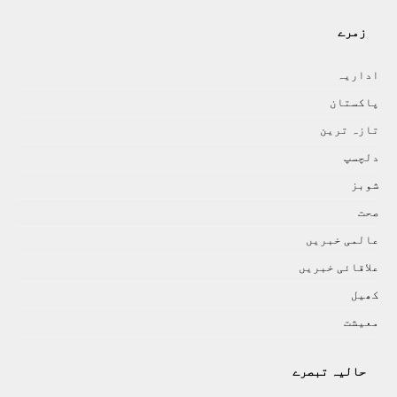
زمرے
اداريہ
پاکستان
تازہ ترين
دلچسپ
شوبز
صحت
عالمی خبريں
علاقائی خبريں
کھيل
معيشت
حالیہ تبصرے