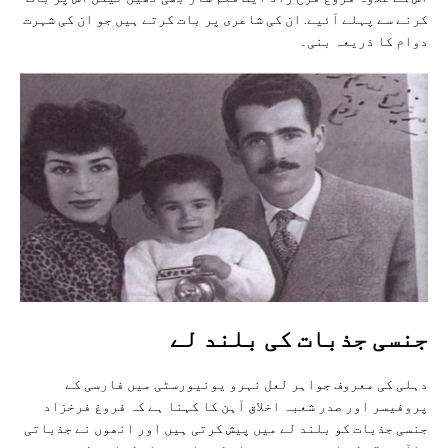
کرنے سے پہلے آئیے. ان کی شاعری پر بات کرتے ہیں جو ان کی شہرت
دوام کا ذریعہ بنی۔
جنسی جذبات کی بلند لے
دہلی کی معروف جواہر لعل نہرو یونیورسٹی میں فارسی کے
پروفیسر اور صدر شعبہ اخلاق آہن کا کہنا ہے کہ فروغ فرخزاد
جنسی جذبات کو بلند لے میں پیش کرتی ہیں اور انھوں نے جذباتی