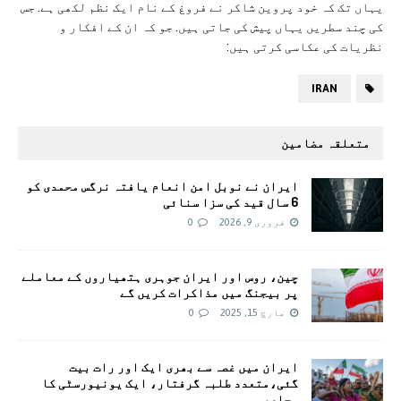
یہاں تک کہ خود پروین شاکر نے فروغ کے نام ایک نظم لکھی ہے. جس
کی چند سطریں یہاں پیش کی جاتی ہیں. جو کہ ان کے افکار و
نظریات کی عکاسی کرتی ہیں:
IRAN
متعلقہ مضامین
ایران نے نوبل امن انعام یافتہ نرگس محمدی کو
6 سال قید کی سزا سنائی
فروری 9, 2026
0
چین، روس اور ایران جوہری ہتھیاروں کے معاملے
پر بیجنگ میں مذاکرات کریں گے
مارچ 15, 2025
0
ایران میں غصہ سے بھری ایک اور رات بیت
گئی،متعدد طلبہ گرفتار، ایک یونیورسٹی کا
محاصرہ