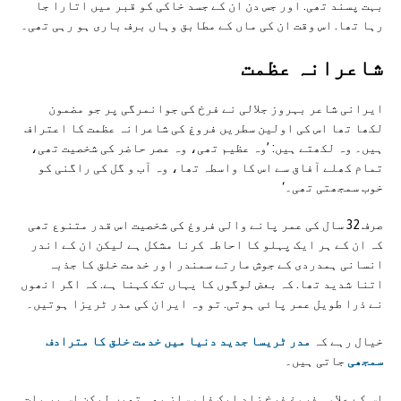
بہت پسند تھی. اور جس دن ان کے جسد خاکی کو قبر میں اتارا جا
رہا تھا. اس وقت ان کی ماں کے مطابق وہاں برف باری ہو رہی تھی۔
شاعرانہ عظمت
ایرانی شاعر بہروز جلالی نے فرخ کی جوانمرگی پر جو مضمون
لکھا تھا اس کی اولین سطریں فروغ کی شاعرانہ عظمت کا اعتراف
ہیں۔ وہ لکھتے ہیں: ’وہ عظیم تھی، وہ عصر حاضر کی شخصیت تھی،
تمام کھلے آفاق سے اس کا واسطہ تھا، وہ آب و گل کی راگنی کو
خوب سمجھتی تھی۔‘
صرف 32 سال کی عمر پانے والی فروغ کی شخصیت اس قدر متنوع تھی
کہ ان کے ہر ایک پہلو کا احاطہ کرنا مشکل ہے لیکن ان کے اندر
انسانی ہمدردی کے جوش مارتے سمندر اور خدمت خلق کا جذبہ
اتنا شدید تھا. کہ بعض لوگوں کا یہاں تک کہنا ہے. کہ اگر انھوں
نے ذرا طویل عمر پائی ہوتی. تو وہ ایران کی مدر ٹریزا ہوتیں۔
خیال رہے کہ
مدر ٹریسا جدید دنیا میں خدمت خلق کا مترادف
سمجھی
جاتی ہیں۔
اس کے علاوہ فروغ فرخ زاد ایک فلم ساز بھی تھیں لیکن اس پر بات