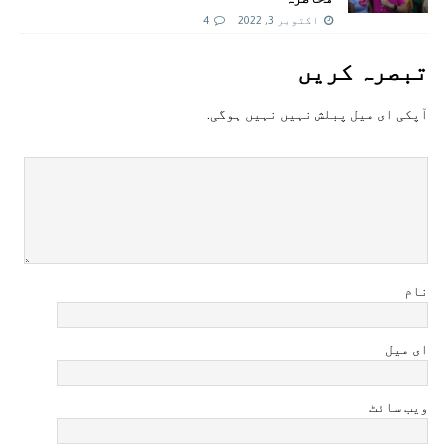
اکتوبر 3, 2022
4
تبصرہ کريں
آپکی ای ميل پبلش نہيں نہيں ہوگی.
نام
ای میل
ویب سائٹ