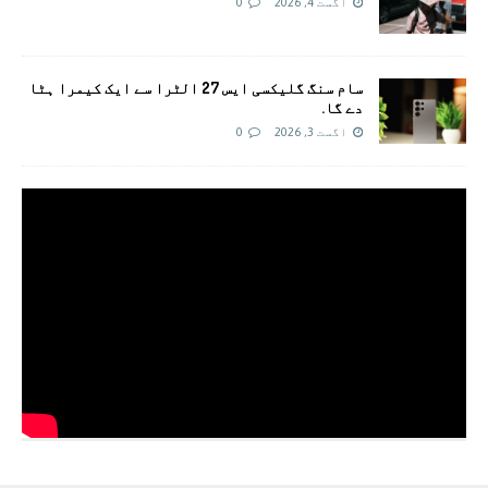
اگست 4, 2026
0
سام سنگ گلیکسی ایس 27 الٹرا سے ایک کیمرا ہٹا
دے گا.
اگست 3, 2026
0