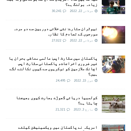
زیادہ بولنگ ہے؟
جولائی 22, 2022
30,241
نیوٹران ستارے: نئی خلائی دوربین سے دو مردہ
سورجوں کے تصادم کا نظارہ
جولائی 22, 2022
27,022
پاکستان میں سٹارٹ اپس: عالمی معاشی بحران یا
غیر ضروری اخراجات، پاکستانی سٹارٹ اپس
اچانک ملازمین کو نوکریوں سے کیوں نکالنے لگے
ہیں؟
جون 15, 2022
24,495
کولمبیا دریائی گھوڑے بھارت کیوں بھیجنا
چاہتا ہے؟
مارچ 3, 2023
21,321
امريکہ نے پاکستان میں ویکسینیشن کیلئے