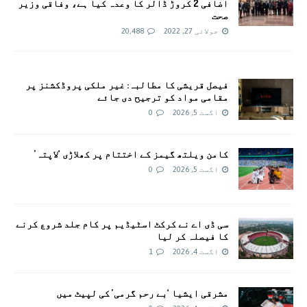
اضافی 2 کروڑ ڈالر کا وعدہ کیا ہے، وفاقی وزیر
صحت
جولائی 27, 2022
20,488
فیصل قریشی کا مطالبہ: غیر ملکی پروڈکشنز پر
مقامی مواد کو ترجیح دی جائے
اگست 5, 2026
0
کامن ویلتھ گیمز کے اختتام پر کھلاڑی ‘لاپتہ’
اگست 5, 2026
0
سی ڈی اے نے کرکٹ اسٹیڈیم پر کام جلد شروع کرنے
کا فیصلہ کر لیا
اگست 4, 2026
1
مشرقی ایشیا ‘بے رحم گرمی’ کی لپیٹ میں