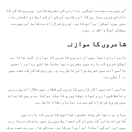
آپ میں سے بہت سے لوگوں نے اردو کی معروف شاعرہ پروین شاکر کا
نام تو ضرور سنا ہو گا. اور شاید آپ کو ان کے ایک دو اشعار یاد
بھی ہوں. لیکن ایرانی شاعرہ فروغ فرخ زاد سے شاید آپ میں سے
بیشتر لوگ واقف نہ ہوں۔
شاعروں کا موازنہ
تاہم اردو دنیا میں ان دونوں شاعروں کا موازنہ کیا جاتا ہے
لیکن فروغ کے بارے میں مغربی دنیا جتنا جانتی ہے اور انھیں
عالمی ادب میں جو پذیرائی حاصل ہے. وہ پروین شاکر کے حصے میں
نہ آ سکی ہے۔
عالمی ادب میں اگر فارسی شاعروں کی قطار میں جلال الدین رومی
و حافظ شیرازی و خیام نیشاپوری کا سکہ بولتا ہے وہیں شاعرات
میں فروغ فرخزاد کو سب سے نمایاں مقام حاصل ہے۔
یہاں ہم دنیا کی چند مشہور خواتین شاعروں کے بارے میں
’شاعرات عالم‘ کے عنوان کے تحت ایک سیریز میں بات کرنے جا رہے
ہیں اور اس کی ابتدا اس ایرانی شاعرہ سے کی جا رہی ہے. جسے برف