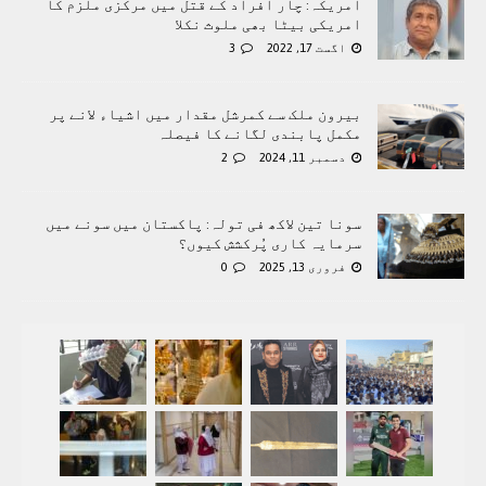
امریکہ: چار افراد کے قتل میں مرکزی ملزم کا
امريکی بیٹا بھی ملوث نکلا
اگست 17, 2022
3
بیرون ملک سے کمرشل مقدار میں اشیاء لانے پر
مکمل پابندی لگانے کا فیصلہ
دسمبر 11, 2024
2
سونا تین لاکھ فی تولہ: پاکستان میں سونے میں
سرمایہ کاری پُرکشش کیوں؟
فروری 13, 2025
0