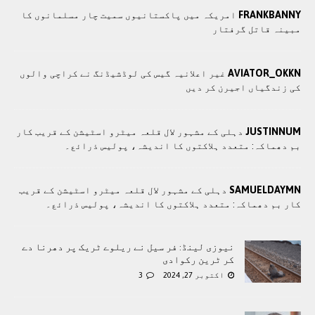
FRANKBANNY
امریکہ میں پاکستانیوں سمیت چار مسلمانوں کا
مبینہ قاتل گرفتار
AVIATOR_OKKN
غیر اعلانیہ گیس کی لوڈشیڈنگ نے کراچی والوں
کی زندگیاں اجیرن کر دیں
JUSTINNUM
دہلی کے مشہور لال قلعہ میٹرو اسٹیشن کے قریب کار
بم دھماکہ: متعدد ہلاکتوں کا انديشہ، پولیس ذرائع۔
SAMUELDAYMN
دہلی کے مشہور لال قلعہ میٹرو اسٹیشن کے قریب
کار بم دھماکہ: متعدد ہلاکتوں کا انديشہ، پولیس ذرائع۔
نیوزی لینڈ: فر سیل نے ریلوے ٹریک پر دھرنا دے
کر ٹرین رکوادی
اکتوبر 27, 2024
3