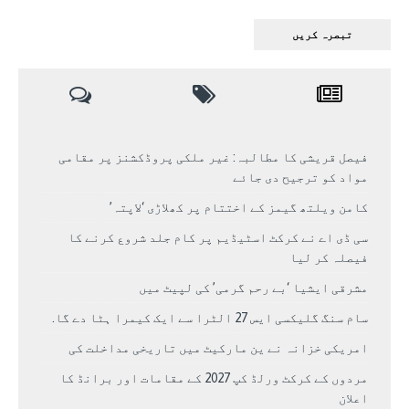
فیصل قریشی کا مطالبہ: غیر ملکی پروڈکشنز پر مقامی
مواد کو ترجیح دی جائے
کامن ویلتھ گیمز کے اختتام پر کھلاڑی ‘لاپتہ’
سی ڈی اے نے کرکٹ اسٹیڈیم پر کام جلد شروع کرنے کا
فیصلہ کر لیا
مشرقی ایشیا ‘بے رحم گرمی’ کی لپیٹ میں
سام سنگ گلیکسی ایس 27 الٹرا سے ایک کیمرا ہٹا دے گا.
امریکی خزانہ نے ین مارکیٹ میں تاریخی مداخلت کی
مردوں کے کرکٹ ورلڈ کپ 2027 کے مقامات اور برانڈ کا
اعلان