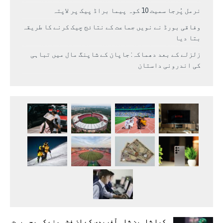
نرمل پُرجا سمیت 10 کوہ پیما براڈ پیک پر لاپتہ
وفاقی بورڈ نے نویں جماعت کے نتائج چیک کرنے کا طریقہ
بتا دیا
زلزلے کے بعد دھماکہ: جاپان کے شاپنگ مال میں تباہی
کی اندرونی داستان
کیا شاہین شاہ آفریدی کے ان فٹ ہونے کی وجہ بہت