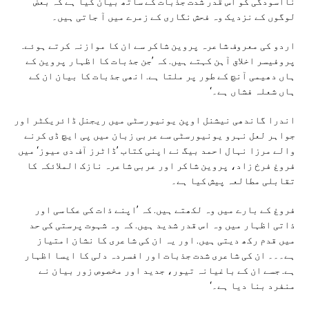
ناآسودگی کو اس قدر شدت جذبات کے ساتھ بیان کیا ہے کہ بعض
لوگوں کے نزدیک وہ فحش نگاری کے زمرے میں آ جاتی ہیں۔
اردو کی معروف شاعرہ پروین شاکر سے ان کا موازنہ کرتے ہوئے.
پروفیسر اخلاق آہن کہتے ہیں. کہ ’جن جذبات کا اظہار پروین کے
ہاں دھیمی آنچ کے طور پر ملتا ہے. انھی جذبات کا بیان ان کے
ہاں شعلہ فشاں ہے۔‘
اندرا گاندھی نیشنل اوپن یونیورسٹی میں ریجنل ڈائریکٹر اور
جواہر لعل نہرو یونیورسٹی سے عربی زبان میں پی ایچ ڈی کرنے
والے مرزا نہال احمد بیگ نے اپنی کتاب ’ڈاٹرز آف دی میوز‘ میں
فروغ فرخ زاد، پروین شاکر اور عربی شاعرہ نازک الملائکہ کا
تقابلی مطالعہ پیش کیا ہے۔
فروغ کے بارے میں وہ لکھتے ہیں. کہ ’اپنے ذات کی عکاسی اور
ذاتی اظہار میں وہ اس قدر شدید ہیں. کہ وہ شہوت پرستی کی حد
میں قدم رکھ دیتی ہیں. اور یہ ان کی شاعری کا نشان امتیاز
ہے۔۔۔ ان کی شاعری شدت جذبات اور افسردہ دلی کا ایسا اظہار
ہے. جسے ان کے باغیانہ تیور، جدید اور مخصوص زور بیان نے
منفرد بنا دیا ہے۔‘