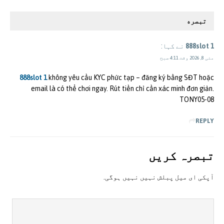
تبصره
888slot 1
نے کہا:
مئی 8, 2026 وقت 4:11 صبح
888slot 1
không yêu cầu KYC phức tạp – đăng ký bằng SĐT hoặc
email là có thể chơi ngay. Rút tiền chỉ cần xác minh đơn giản.
TONY05-08
REPLY
تبصرہ کريں
آپکی ای ميل پبلش نہيں نہيں ہوگی.