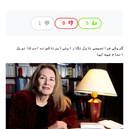
💬
1
👎
👍
0
0
گریٹی فرانسیسی ناول نگار اینی ایرناکس نے ادب کا نوبل
انعام جیت لیا