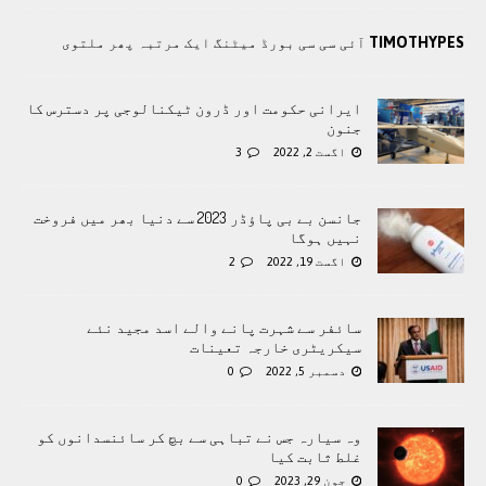
TIMOTHYPES
آئی سی سی بورڈ میٹنگ ایک مرتبہ پھر ملتوی
ایرانی حکومت اور ڈرون ٹیکنالوجی پر دسترس کا
جنون
اگست 2, 2022
3
جانسن بے بی پاؤڈر 2023 سے دنیا بھر میں فروخت
نہیں ہوگا
اگست 19, 2022
2
سائفر سے شہرت پانے والے اسد مجید نئے
سیکریٹری خارجہ تعینات
دسمبر 5, 2022
0
وہ سیارہ جس نے تباہی سے بچ کر سائنسدانوں کو
غلط ثابت کیا
جون 29, 2023
0