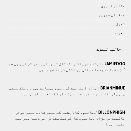
عالمی خبريں
علاقائی خبريں
کھيل
معيشت
حالیہ تبصرے
JAMIEDOG
منیشا روپیتا: پاکستان کی پہلی ہندو ڈی ایس پی جو
’بڑے خواب دیکھنے والی ہر لڑکی کی عکاس‘ بنیں
BRIANMINUE
ايران انٹرنيٹ کو وسيع پيمانے بيرون ملک منفی
پروپگينڈا اور سائبر حملوں کے ليۓ استعمال کررہا ہے
DILLONPHIGH
’بھائیو، کالا چشمہ کے بغیر شادی نہیں ہوتی‘:
پاکستانی نژاد بھائیوں کا ’کوئیک سٹائل‘ جو دنیا بھر میں
مقبول ہوا