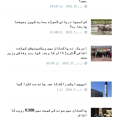
ہیں؟
جون 15, 2022
24,543
کولمبیا دریائی گھوڑے بھارت کیوں بھیجنا
چاہتا ہے؟
مارچ 3, 2023
21,348
امريکہ نے پاکستان میں ویکسینیشن کیلئے
اضافی 2 کروڑ ڈالر کا وعدہ کیا ہے، وفاقی وزیر
صحت
جولائی 27, 2022
20,550
اسپیس ایکس راکٹ کا حصہ چاند سے ٹکرا گیا
اگست 7, 2026
1
پاکستان میں سونے کی قیمت میں 11,300 روپے کا
اضافہ