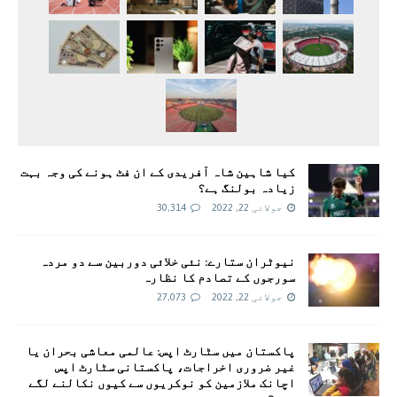
کیا شاہین شاہ آفریدی کے ان فٹ ہونے کی وجہ بہت
زیادہ بولنگ ہے؟
جولائی 22, 2022
30,314
نیوٹران ستارے: نئی خلائی دوربین سے دو مردہ
سورجوں کے تصادم کا نظارہ
جولائی 22, 2022
27,073
پاکستان میں سٹارٹ اپس: عالمی معاشی بحران یا
غیر ضروری اخراجات، پاکستانی سٹارٹ اپس
اچانک ملازمین کو نوکریوں سے کیوں نکالنے لگے