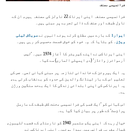
فرانسیسی مصنف
فرانسیسی مصنفہ اینی ایرناک 22 ناولز کی مصنفہ ہیں، ان کے
ناول طبقے اور صنف کے ذاتی تجربے پر مبنی ہیں۔
ایوارڈ
کے بارے میں مطلع کرتے ہوئے انہوں نے
سویڈش ٹیلی
ویژن
۔ کو بتایا کہ وہ خود کو خوش قسمت محسوس کر رہی ہیں۔
اینی ایرناکس نے اپنے کیریئر کا آغاز 1974 میں۔ ’لیس
آرموائرز وائڈز‘ (دی ایمپٹی الماری) سے کیا۔
یہ ایک ہیروئن کے خاندانی تنازعہ پر مبنی کہانی تھی۔ جس کی
تعلیم اس کے بار ٹینڈنگ والدین کی حدود کو بےنقاب کرتی ہے،
یہ ایرناکس کی اپنی ابتدائی زندگی کا ایک بےحد سنگین ورژن
ہے۔
اس کہانی کو ’ایک قسم کی فرانسیسی محنت کش طبقے کے مارسل
پراؤسٹ‘ کے طور پر بیان کیا گیا ہے۔
خیال رہے کہ اینی یکم ستمبر 1940 کو نارمنڈی کے قصبے للیبون،
شمال مغربی فرانس میں پیدا ہوئیں۔ اینی ایرناکس نے