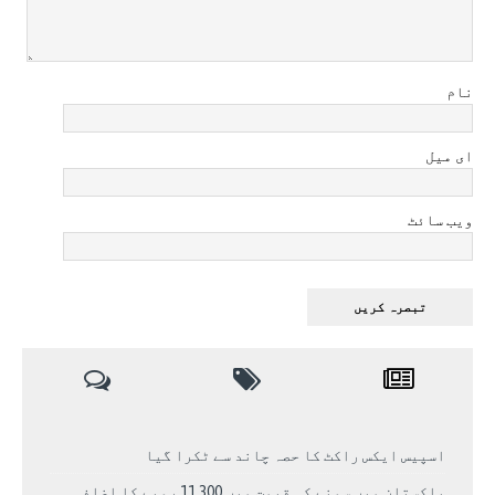
نام
ای میل
ویب سائٹ
اسپیس ایکس راکٹ کا حصہ چاند سے ٹکرا گیا
پاکستان میں سونے کی قیمت میں 11,300 روپے کا اضافہ