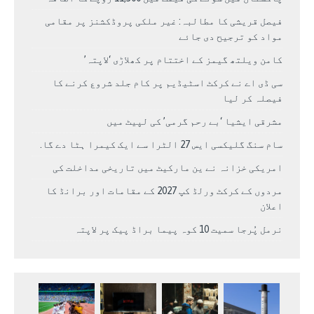
فیصل قریشی کا مطالبہ: غیر ملکی پروڈکشنز پر مقامی
مواد کو ترجیح دی جائے
کامن ویلتھ گیمز کے اختتام پر کھلاڑی ‘لاپتہ’
سی ڈی اے نے کرکٹ اسٹیڈیم پر کام جلد شروع کرنے کا
فیصلہ کر لیا
مشرقی ایشیا ‘بے رحم گرمی’ کی لپیٹ میں
سام سنگ گلیکسی ایس 27 الٹرا سے ایک کیمرا ہٹا دے گا.
امریکی خزانہ نے ین مارکیٹ میں تاریخی مداخلت کی
مردوں کے کرکٹ ورلڈ کپ 2027 کے مقامات اور برانڈ کا
اعلان
نرمل پُرجا سمیت 10 کوہ پیما براڈ پیک پر لاپتہ