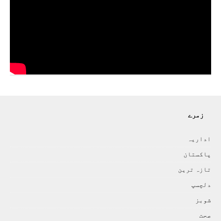
زمرے
اداريہ
پاکستان
تازہ ترين
دلچسپ
شوبز
صحت