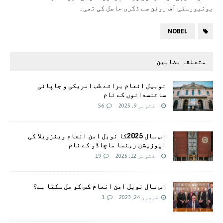
یونیورسٹی آف روئن سے ڈگری حاصل کی تھی۔
NOBEL
متعلقہ مضامین
نوبیل انعام برائے طب امریکی و جاپانی
سائنسدانوں کے نام
اکتوبر 9, 2025
56
اس سال 2025کا نوبل امن انعام وینزویلا کی
اپوزیشن رہنما ماچاڈو کے نام
اکتوبر 12, 2025
19
اس سال نوبل امن انعام کس کو مل سکتا ہے؟
فروری 24, 2023
1