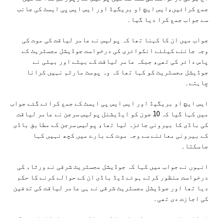
جمع کرائیں،ایس ایچ او بریگیڈ اور ایس ایس پی ایسٹ کی جانب
سے جواب جمع کرا دیا گیا۔
جواب میں ان کا کہنا تھا کہ پولیس نے عامر لیاقت کی موت کی
وجہ جاننے کیلئے انکوائری کی درخواست جوڈیشل مجسٹریٹ کے
پاس دائر کی تھی، جبکہ عامر لیاقت کے بیٹے اور بیٹی نے
جوڈیشل مجسٹریٹ کو کہا تھا کہ وہ پوسٹ مارٹم نہیں کرانا
چاہتے۔
ایس ایچ او بریگیڈ اور ایس ایس پی ایسٹ کے جمع کرائے گئے جواب
میں کہا گیا کہ 10 جون کو ایڈیشنل پولیس سرجن نے عامر لیاقت
کی باڈی کا بیرونی جائزہ لیا تھا، پولیس سرجن کے مطابق باڈی
کے بیرونی معائنے سے وجہ موت کے بارے میں کچھ نہیں کہا
جاسکتا۔
انہوں نے جواب میں کہا کہ جوڈیشل مجسٹریٹ شرقی نے ورثاء کی
درخواست منظور کرتے ہوئے ڈیڈ باڈی ان کے حوالے کرنے کا حکم
دیا تھا اور جوڈیشل مجسٹریٹ شرقی نے ہی عامر لیاقت کی تدفین
کی اجازت دی تھی۔