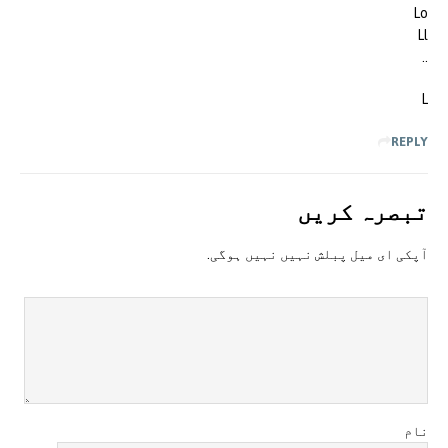
Lo
Ll
..
L
REPLY
تبصرہ کريں
آپکی ای ميل پبلش نہيں نہيں ہوگی.
نام