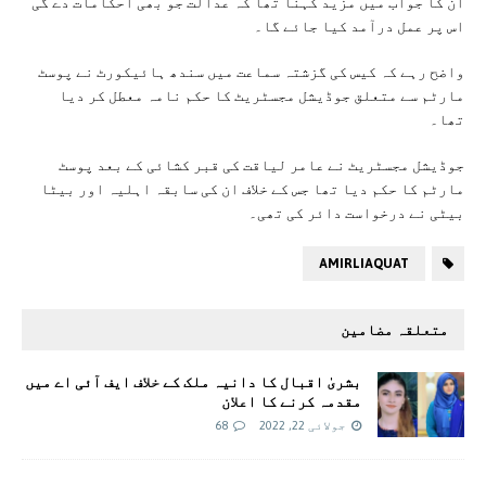
ان کا جواب میں مزید کہنا تھا کہ عدالت جو بھی احکامات دے گی
اس پر عمل درآمد کیا جائے گا۔
واضح رہے کہ کیس کی گزشتہ سماعت میں سندھ ہائیکورٹ نے پوسٹ
مارٹم سے متعلق جوڈیشل مجسٹریٹ کا حکم نامہ معطل کر دیا
تھا۔
جوڈیشل مجسٹریٹ نے عامر لیاقت کی قبر کشائی کے بعد پوسٹ
مارٹم کا حکم دیا تھا جس کے خلاف ان کی سابقہ اہلیہ اور بیٹا
بیٹی نے درخواست دائر کی تھی۔
AMIRLIAQUAT
متعلقہ مضامین
بشریٰ اقبال کا دانیہ ملک کے خلاف ایف آئی اے میں
مقدمہ کرنے کا اعلان
جولائی 22, 2022
68