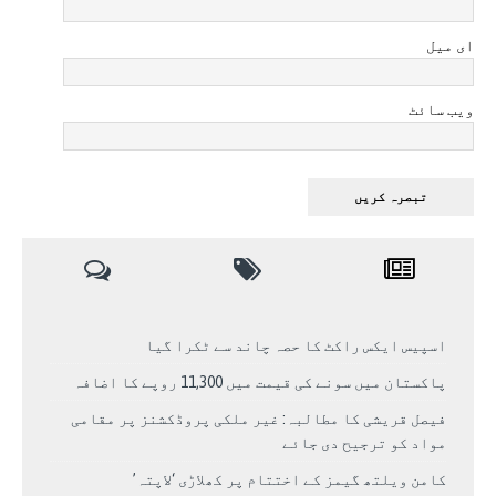
ای میل
ویب سائٹ
اسپیس ایکس راکٹ کا حصہ چاند سے ٹکرا گیا
پاکستان میں سونے کی قیمت میں 11,300 روپے کا اضافہ
فیصل قریشی کا مطالبہ: غیر ملکی پروڈکشنز پر مقامی
مواد کو ترجیح دی جائے
کامن ویلتھ گیمز کے اختتام پر کھلاڑی ‘لاپتہ’