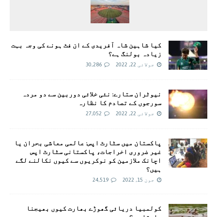
کیا شاہین شاہ آفریدی کے ان فٹ ہونے کی وجہ بہت
زیادہ بولنگ ہے؟
جولائی 22, 2022
30,286
نیوٹران ستارے: نئی خلائی دوربین سے دو مردہ
سورجوں کے تصادم کا نظارہ
جولائی 22, 2022
27,052
پاکستان میں سٹارٹ اپس: عالمی معاشی بحران یا
غیر ضروری اخراجات، پاکستانی سٹارٹ اپس
اچانک ملازمین کو نوکریوں سے کیوں نکالنے لگے
ہیں؟
جون 15, 2022
24,519
کولمبیا دریائی گھوڑے بھارت کیوں بھیجنا
چاہتا ہے؟