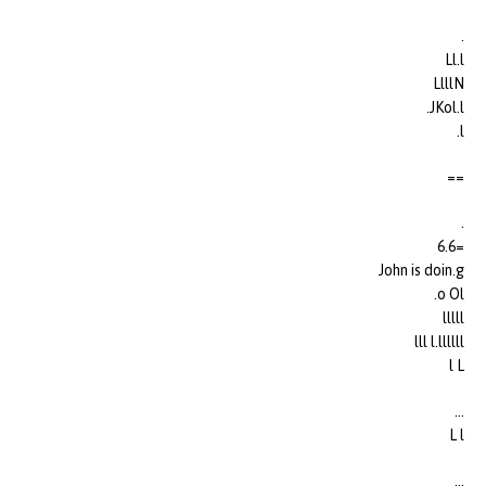
.
Ll.l
LlllN
JKol.l.
l.
==
.
=6.6
John is doin.g
o Ol.
lllll
lll l.llllll
l L
…
L l
…