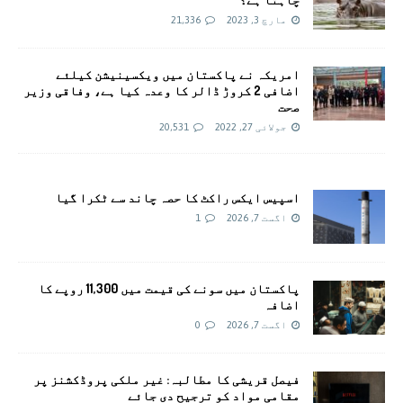
مارچ 3, 2023
21,336
امريکہ نے پاکستان میں ویکسینیشن کیلئے
اضافی 2 کروڑ ڈالر کا وعدہ کیا ہے، وفاقی وزیر
صحت
جولائی 27, 2022
20,531
اسپیس ایکس راکٹ کا حصہ چاند سے ٹکرا گیا
اگست 7, 2026
1
پاکستان میں سونے کی قیمت میں 11,300 روپے کا
اضافہ
اگست 7, 2026
0
فیصل قریشی کا مطالبہ: غیر ملکی پروڈکشنز پر
مقامی مواد کو ترجیح دی جائے