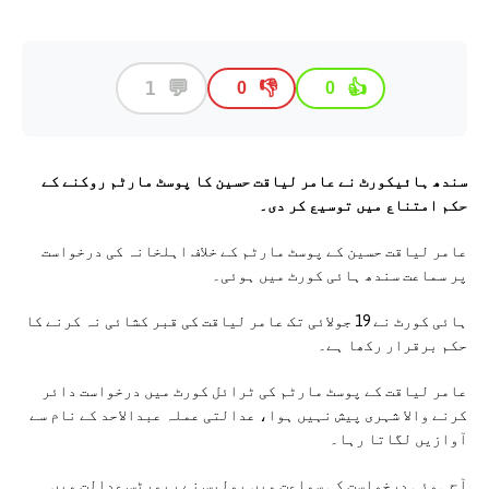
💬
1
👎
👍
0
0
سندھ ہائیکورٹ نے عامر لیاقت حسین کا پوسٹ مارٹم روکنے کے
حکم امتناع میں توسیع کر دی۔
عامر لیاقت حسین کے پوسٹ مارٹم کے خلاف اہلخانہ کی درخواست
پر سماعت سندھ ہائی کورٹ میں ہوئی۔
ہائی کورٹ نے 19 جولائی تک عامر لیاقت کی قبر کشائی نہ کرنے کا
حکم برقرار رکھا ہے۔
عامر لیاقت کے پوسٹ مارٹم کی ٹرائل کورٹ میں درخواست دائر
کرنے والا شہری پیش نہیں ہوا، عدالتی عملہ عبدالاحد کے نام سے
آوازیں لگاتا رہا۔
آج ہوئی درخواست کی سماعت میں پولیس نے رپورٹس عدالت میں