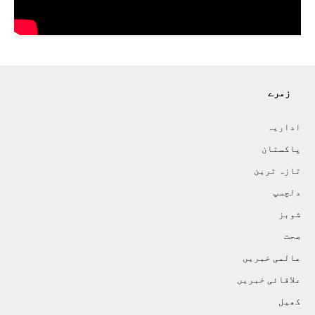
زمرے
اداريہ
پاکستان
تازہ ترين
دلچسپ
شوبز
صحت
عالمی خبريں
علاقائی خبريں
کھيل