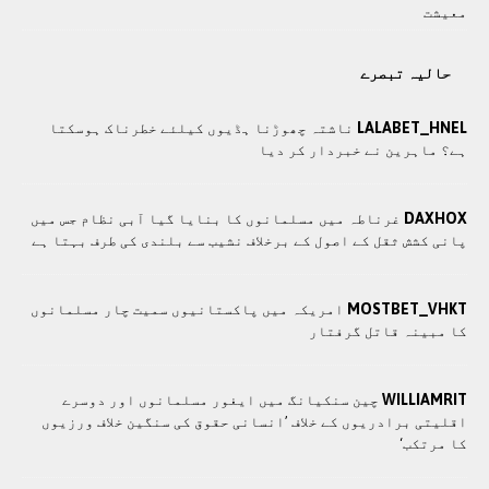
معيشت
حالیہ تبصرے
LALABET_HNEL
ناشتہ چھوڑنا ہڈیوں کیلئے خطرناک ہوسکتا
ہے؟ ماہرین نے خبردار کر دیا
DAXHOX
غرناطہ میں مسلمانوں کا بنایا گیا آبی نظام جس میں
پانی کشش ثقل کے اصول کے برخلاف نشیب سے بلندی کی طرف بہتا ہے
MOSTBET_VHKT
امریکہ میں پاکستانیوں سمیت چار مسلمانوں
کا مبینہ قاتل گرفتار
WILLIAMRIT
چین سنکیانگ میں ایغور مسلمانوں اور دوسرے
اقلیتی برادريوں کے خلاف ’انسانی حقوق کی سنگین خلاف ورزیوں
کا مرتکب‘