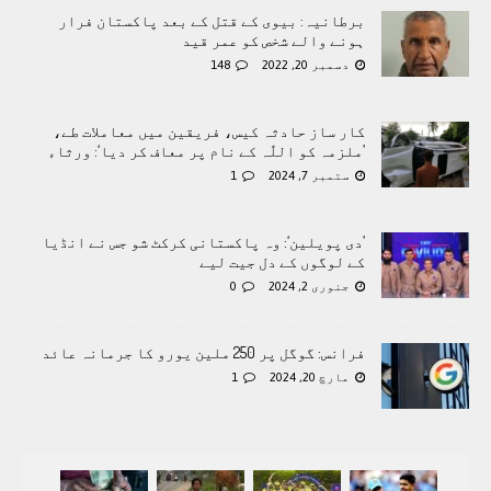
برطانیہ: بیوی کے قتل کے بعد پاکستان فرار
ہونے والے شخص کو عمر قید
دسمبر 20, 2022
148
کار ساز حادثہ کیس، فریقین میں معاملات طے،
’ملزمہ کو اللّٰہ کے نام پر معاف کر دیا‘: ورثاء
ستمبر 7, 2024
1
’دی پویلین‘: وہ پاکستانی کرکٹ شو جس نے انڈیا
کے لوگوں کے دل جیت لیے
جنوری 2, 2024
0
فرانس: گوگل پر 250 ملین یورو کا جرمانہ عائد
مارچ 20, 2024
1