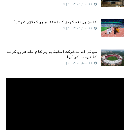
اگست 5, 2026
0
کامن ویلتھ گیمز کے اختتام پر کھلاڑی ‘لاپتہ’
اگست 5, 2026
0
سی ڈی اے نے کرکٹ اسٹیڈیم پر کام جلد شروع کرنے
کا فیصلہ کر لیا
اگست 4, 2026
1