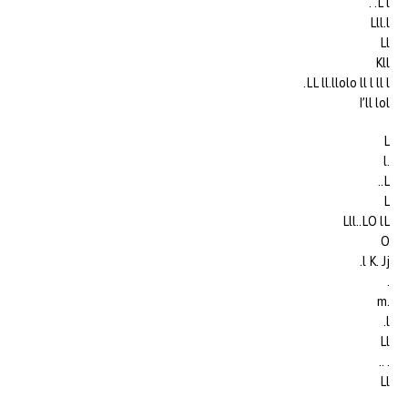
L l. .
Lll.l
Ll
Kll
LL ll.llolo ll l ll l.
I’ll lol
L
.l
L..
L
Lll..LO lL
O
l K. Jj.
.
.m
l.
Ll
. ..
Ll