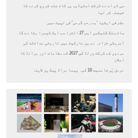
سی ڈی اے نے کرکٹ اسٹیڈیم پر کام جلد شروع کرنے کا
فیصلہ کر لیا
مشرقی ایشیا ‘بے رحم گرمی’ کی لپیٹ میں
سام سنگ گلیکسی ایس 27 الٹرا سے ایک کیمرا ہٹا دے گا.
امریکی خزانہ نے ین مارکیٹ میں تاریخی مداخلت کی
مردوں کے کرکٹ ورلڈ کپ 2027 کے مقامات اور برانڈ کا
اعلان
نرمل پُرجا سمیت 10 کوہ پیما براڈ پیک پر لاپتہ