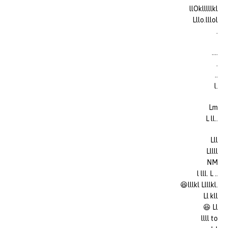
llOklllllkl
Lllo.lllol
.
….
.
..
.l
Lm
..L ll
Lll
Lllll
NM
.. l lll. L
.lllkl Llllkl😆
Ll kll
Ll 😆
llll to