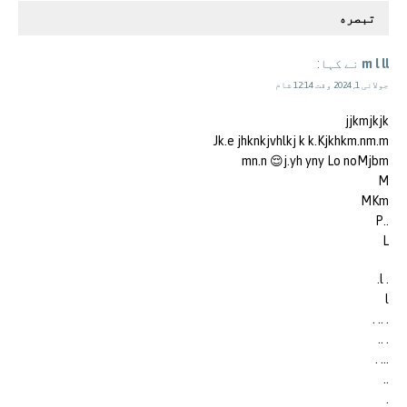
تبصره
m l ll
نے کہا:
جولائی 1, 2024 وقت 12:14 شام
jjkmjkjk
Jk.e jhknkjvhlkj k k.Kjkhkm.nm.m
mn.n 😌j.yh yny Lo noMjbm
M
MKm
..P
L
. l.
l
. .. .
. ..
… .
..
.