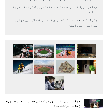
وفاقی بورڈ نے نویں جماعت کے نتائج چیک کرنے کا طریقہ
بتا دیا
زلزلے کے بعد دھماکہ: جاپان کے شاپنگ مال میں تباہی
کی اندرونی داستان
کیا شاہین شاہ آفریدی کے ان فٹ ہونے کی وجہ بہت
زیادہ بولنگ ہے؟