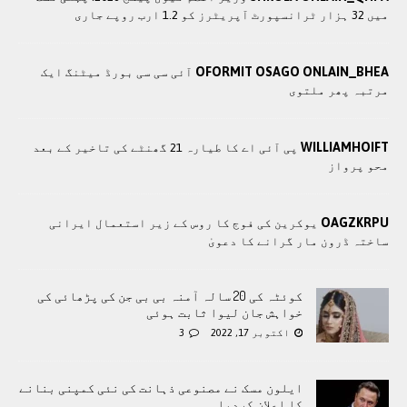
میں 32 ہزار ٹرانسپورٹ آپریٹرز کو 1.2 ارب روپے جاری
OFORMIT OSAGO ONLAIN_BHEA
آئی سی سی بورڈ میٹنگ ایک
مرتبہ پھر ملتوی
WILLIAMHOIFT
پی آئی اے کا طیارہ 21 گھنٹے کی تاخیر کے بعد
محو پرواز
OAGZKRPU
یوکرین کی فوج کا روس کے زیر استعمال ایرانی
ساختہ ڈرون مار گرانے کا دعویٰ
کوئٹہ کی 20 سالہ آمنہ بی بی جن کی پڑھائی کی
خواہش جان لیوا ثابت ہوئی
اکتوبر 17, 2022
3
ایلون مسک نے مصنوعی ذہانت کی نئی کمپنی بنانے
کا اعلان کردیا