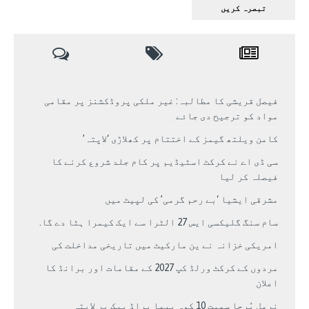
فیصل قریشی کا مطالبہ: غیر ملکی پروڈکشنز پر مقامی
مواد کو ترجیح دی جائے
کامن ویلتھ گیمز کے اختتام پر کھلاڑی ‘لاپتہ’
سی ڈی اے نے کرکٹ اسٹیڈیم پر کام جلد شروع کرنے کا
فیصلہ کر لیا
مشرقی ایشیا ‘بے رحم گرمی’ کی لپیٹ میں
سام سنگ گلیکسی ایس 27 الٹرا سے ایک کیمرا ہٹا دے گا.
امریکی خزانہ نے ین مارکیٹ میں تاریخی مداخلت کی
مردوں کے کرکٹ ورلڈ کپ 2027 کے مقامات اور برانڈ کا
اعلان
نرمل پُرجا سمیت 10 کوہ پیما براڈ پیک پر لاپتہ