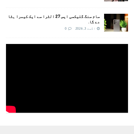
سام سنگ گلیکسی ایس 27 الٹرا سے ایک کیمرا ہٹا
دے گا.
اگست 3, 2026
0