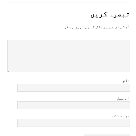
تبصرہ کريں
آپکی ای ميل پبلش نہيں نہيں ہوگی.
نام
ای میل
ویب سائٹ