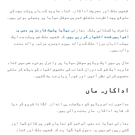
شعیب ملک اور معروف اداکارہ ثناء جاوید کے ہاں پہلے بچے کی
متوقع پیدائش سے متعلق خبریں سوشل میڈیا پر پھیلی ہوئی ہیں۔
ناصرف پاکستانی بلکہ بھارتی
میڈیا پلیٹ فارمز پر بھی یہ
افواہیں شدت اختیار کر رہی ہیں.
کہ شعیب ملک جو پہلے سے ایک
بیٹے اذہان مرزا ملک کے والد ہیں، دوسری مرتبہ والد بننے
والے ہیں۔
حال ہی میں ایک ویڈیو سوشل میڈیا پر وائرل ہوئی، جس میں ثناء
جاوید ایک شو کے دوران کھانے کی مخصوص اشیاء کو دیکھ کر متلی
محسوس کرتی نظر آئیں. اور فوراً وہاں سے ہٹ گئیں۔
اداکارہ ماں
مداحوں نے اس ویڈیو کو دیکھتے ہی اندازہ لگانا شروع کر دیا
کہ شاید اداکارہ ماں بننے والی ہیں۔
بھارتی میڈیا نے بھی. اس خبر کو نمایاں طور پر شائع کیا اور
کئی رپورٹس میں یہ دعویٰ کیا گیا ہے. کہ شعیب ملک اور ثناء