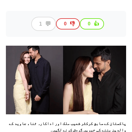
💬
1
👎
👍
0
0
پاکستان کے سابق کرکٹر شعیب ملک اور اداکارہ ثناء جاوید کے
والدین بننے کی خبریں گردش کرنے لگیں۔