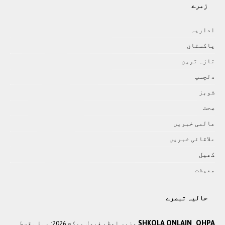
زمرے
اداريہ
پاکستان
تازہ ترين
دلچسپ
شوبز
صحت
عالمی خبريں
علاقائی خبريں
کھيل
معيشت
حالیہ تبصرے
SHKOLA ONLAIN_QHPA
وزير اعظم فیول پیکج 2026: پہلی قسط