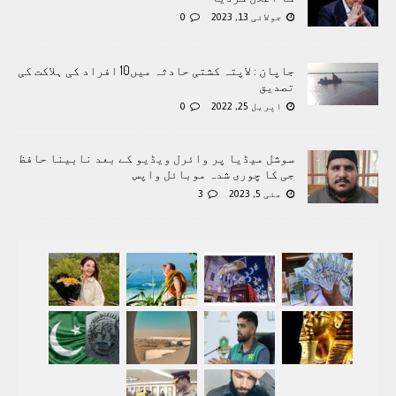
جولائی 13, 2023
0
جاپان : لاپتہ کشتی حادثہ میں10 افراد کی ہلاکت کی
تصدیق
اپریل 25, 2022
0
سوشل میڈیا پر وائرل ویڈیو کے بعد نابینا حافظ
جی کا چوری شدہ موبائل واپس
مئی 5, 2023
3