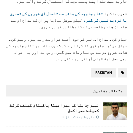
جاوید بہت جلد اپنے پہلے بچے کا استقبال کرنے والے ہیں۔
شعیب ملک یا
ثناء جاوید کی جانب سے تاحال ان خبروں کی تصدیق
یا تردید نہیں کی گئی،
لیکن سوشل میڈیا پر ان کے مداح ان سے
جلد از جلد وضاحت دینے کا مطالبہ کر رہے ہیں۔
جہاں کچھ مداح اس خبر کو خوش آئند قرار دے رہے ہیں، وہیں کچھ
سوشل میڈیا صارفین کا کہنا ہے. کہ شعیب ملک اور ثناء جاوید کی
شادی شروع دن سے ہی تنازعات میں گھری رہی ہے. اور یہ افواہ
بھی محض ایک قیاس آرائی. ہو سکتی ہے۔
PAKISTAN
متعلقہ مضامین
نہیں چاہتا کہ میرا بیٹا پاکستان کیلئے کرکٹ
کھیلے: عمر اکمل
مارچ 14, 2025
0