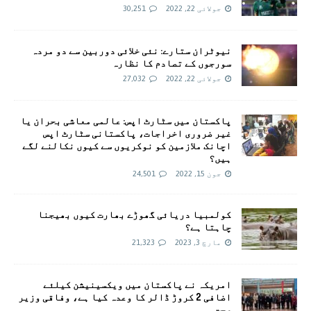
جولائی 22, 2022
30,251
نیوٹران ستارے: نئی خلائی دوربین سے دو مردہ
سورجوں کے تصادم کا نظارہ
جولائی 22, 2022
27,032
پاکستان میں سٹارٹ اپس: عالمی معاشی بحران یا
غیر ضروری اخراجات، پاکستانی سٹارٹ اپس
اچانک ملازمین کو نوکریوں سے کیوں نکالنے لگے
ہیں؟
جون 15, 2022
24,501
کولمبیا دریائی گھوڑے بھارت کیوں بھیجنا
چاہتا ہے؟
مارچ 3, 2023
21,323
امريکہ نے پاکستان میں ویکسینیشن کیلئے
اضافی 2 کروڑ ڈالر کا وعدہ کیا ہے، وفاقی وزیر
صحت