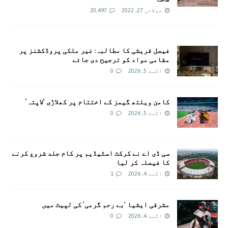
جولائی 27, 2022
20,497
فیصل قریشی کا مطالبہ: غیر ملکی پروڈکشنز پر
مقامی مواد کو ترجیح دی جائے
اگست 5, 2026
0
کامن ویلتھ گیمز کے اختتام پر کھلاڑی ‘لاپتہ’
اگست 5, 2026
0
سی ڈی اے نے کرکٹ اسٹیڈیم پر کام جلد شروع کرنے
کا فیصلہ کر لیا
اگست 4, 2026
1
مشرقی ایشیا ‘بے رحم گرمی’ کی لپیٹ میں
اگست 4, 2026
0