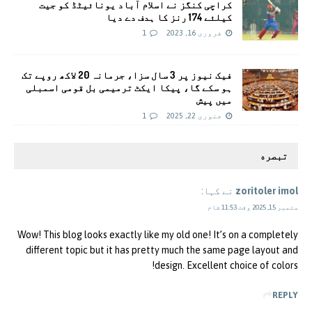
کراچی کنگز نے اسلام آباد یونائیٹڈ کو جیت
کیلئے 174 رنز کا ہدف دے دیا
فروری 16, 2023
1
فیک نیوز پر 3 سال سزا، جرمانہ 20 لاکھ روپے تک
ہو سکے گا، پیکا ایکٹ ترمیمی بل قومی اسمبلی
میں پیش
جنوری 22, 2025
1
تبصره
zoritoler imol
نے کہا:
ستمبر 15, 2025 وقت 11:53 شام
Wow! This blog looks exactly like my old one! It’s on a completely
different topic but it has pretty much the same page layout and
design. Excellent choice of colors!
REPLY