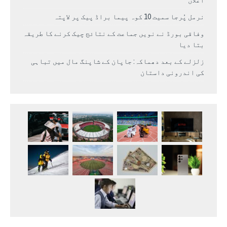
اعلان
نرمل پُرجا سمیت 10 کوہ پیما براڈ پیک پر لاپتہ
وفاقی بورڈ نے نویں جماعت کے نتائج چیک کرنے کا طریقہ
بتا دیا
زلزلے کے بعد دھماکہ: جاپان کے شاپنگ مال میں تباہی
کی اندرونی داستان