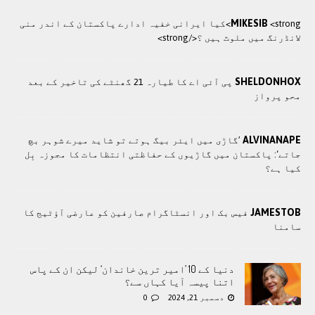
MIKESIB
<strong>کيا ایرانی خفيہ ادارے پاکستان کے اندر منی
لانڈرنگ ميں ملوث ہيں ؟</strong>
SHELDONHOX
پی آئی اے کا طیارہ 21 گھنٹے کی تاخیر کے بعد
محو پرواز
ALVINANAPE
’گاڑی میں ایئر بیگ ہوتے تو شاید میرے شوہر بچ
جاتے‘: پاکستان میں گاڑیوں کے حفاظتی انتظامات کا مجوزہ بِل
کیا ہے؟
JAMESTOB
فیس بک اور انسٹاگرام صارفین کو عارضی آؤٹیج کا
سامنا
دنیا کے 10 ’امیر ترین خاندان‘ لیکن ان کے پاس
اتنا پیسہ آیا کہاں سے؟
دسمبر 21, 2024
0