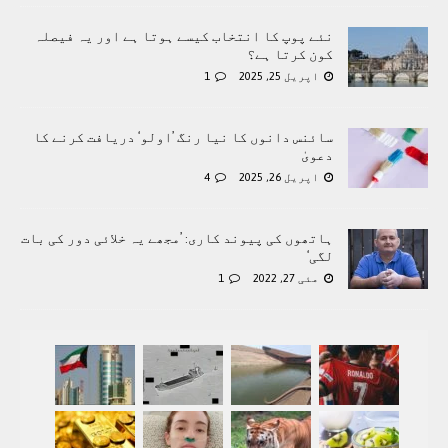
نئے پوپ کا انتخاب کیسے ہوتا ہے اور یہ فیصلہ
کون کرتا ہے؟
اپریل 25, 2025
1
سائنس دانوں کا نیا رنگ ’اولو‘ دریافت کرنے کا
دعویٰ
اپریل 26, 2025
4
ہاتھوں کی پیوند کاری: ’مجھے یہ خلائی دور کی بات
لگی‘
مئی 27, 2022
1