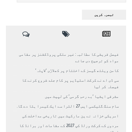
فیصل قریشی کا مطالبہ: غیر ملکی پروڈکشنز پر مقامی
مواد کو ترجیح دی جائے
کامن ویلتھ گیمز کے اختتام پر کھلاڑی ‘لاپتہ’
سی ڈی اے نے کرکٹ اسٹیڈیم پر کام جلد شروع کرنے کا
فیصلہ کر لیا
مشرقی ایشیا ‘بے رحم گرمی’ کی لپیٹ میں
سام سنگ گلیکسی ایس 27 الٹرا سے ایک کیمرا ہٹا دے گا.
امریکی خزانہ نے ین مارکیٹ میں تاریخی مداخلت کی
مردوں کے کرکٹ ورلڈ کپ 2027 کے مقامات اور برانڈ کا