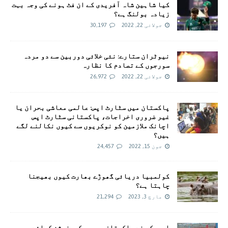
کیا شاہین شاہ آفریدی کے ان فٹ ہونے کی وجہ بہت
زیادہ بولنگ ہے؟
جولائی 22, 2022
30,197
نیوٹران ستارے: نئی خلائی دوربین سے دو مردہ
سورجوں کے تصادم کا نظارہ
جولائی 22, 2022
26,972
پاکستان میں سٹارٹ اپس: عالمی معاشی بحران یا
غیر ضروری اخراجات، پاکستانی سٹارٹ اپس
اچانک ملازمین کو نوکریوں سے کیوں نکالنے لگے
ہیں؟
جون 15, 2022
24,457
کولمبیا دریائی گھوڑے بھارت کیوں بھیجنا
چاہتا ہے؟
مارچ 3, 2023
21,294
امريکہ نے پاکستان میں ویکسینیشن کیلئے