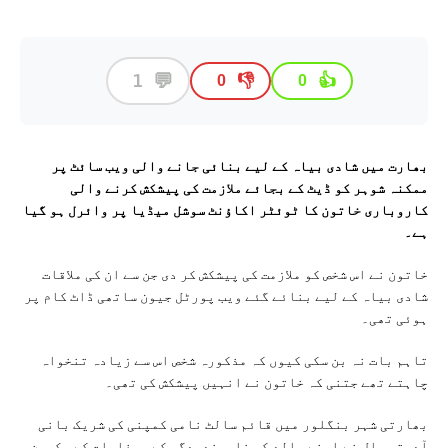
💬
1
👎
👍
0
0
بھارت میں شادی بیاہ کے لیے بنائی جانے والی ویب سائٹ پر
ممکنہ شوہر کو ڈیٹ کے بجائے ملازمت کی پیشکش کرنے والی
کاروباری خاتون کا ٹوئٹر اکاؤنٹ سوشل میڈیا پر وائرل ہو گیا
ہے۔
خاتون نے اس شخص کو ملازمت کی پیشکش کر دی جن سے ان کی ملاقات
شادی بیاہ کے لیے بنائے گئے ویب پورٹل جیون ساتھی ڈاٹ کام پر
ہوئی تھی۔
تاہم بات نہ بن سکی کیوں کہ مذکورہ شخص اس سے زیادہ تنخواہ
چاہتے تھے جتنی کہ خاتون نے انہیں پیشکش کی تھی۔
بھارتی شہر بنگلور میں قائم سالٹ نامی کمپنی کی شریک بانی
آدیتہ پال نے اپنے والد کی ناپسندیدگی کے پیغامات کے سکرین