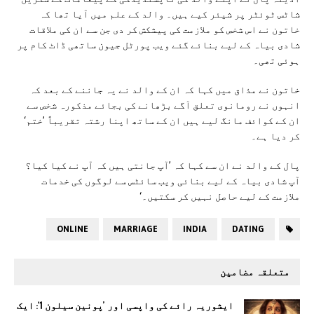
شاٹس ٹوئٹر پر شیئر کیے ہیں۔ والد کے علم میں آیا تھا کہ
خاتون نے اس شخص کو ملازمت کی پیشکش کر دی جن سے ان کی ملاقات
شادی بیاہ کے لیے بنائے گئے ویب پورٹل جیون ساتھی ڈاٹ کام پر
ہوئی تھی۔
خاتون نے مذاق میں کہا کہ ان کے والد نے یہ جاننے کے بعد کہ
انہوں نے رومانوی تعلق آگے بڑھانے کی بجائے مذکورہ شخص سے
ان کے کوائف مانگ لیے ہیں ان کے ساتھ اپنا رشتہ تقریباً ’ختم‘
کر دیا ہے۔
پال کے والد نے ان سے کہا کہ ’آپ جانتی ہیں کہ آپ نے کیا کیا؟
آپ شادی بیاہ کے لیے بنائی ویب سائٹس سے لوگوں کی خدمات
ملازمت کے لیے حاصل نہیں کر سکتیں۔‘
ONLINE
MARRIAGE
INDIA
DATING
متعلقہ مضامین
ایشوریہ رائے کی واپسی اور ’پونین سیلون 1‘: ایک