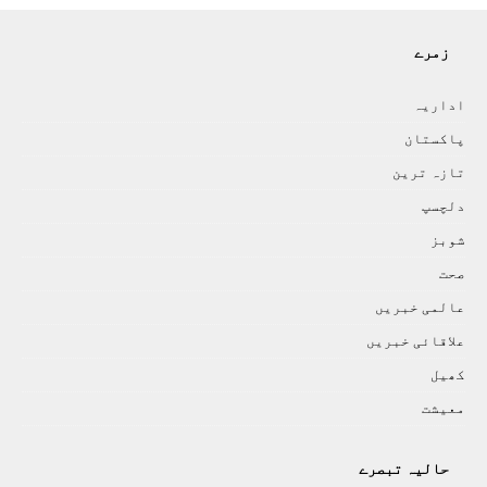
زمرے
اداريہ
پاکستان
تازہ ترين
دلچسپ
شوبز
صحت
عالمی خبريں
علاقائی خبريں
کھيل
معيشت
حالیہ تبصرے