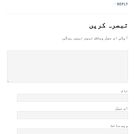
REPLY
تبصرہ کريں
آپکی ای ميل پبلش نہيں نہيں ہوگی.
نام
ای میل
ویب سائٹ