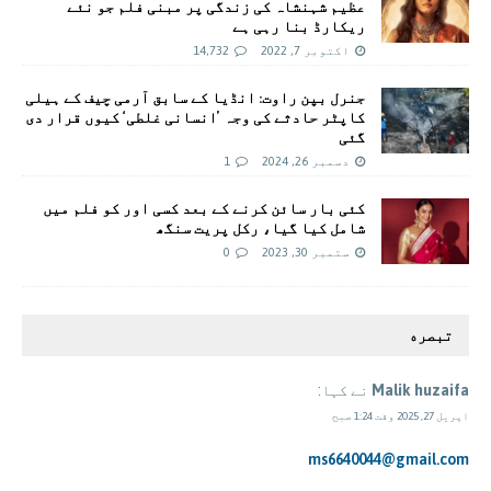
عظیم شہنشاہ کی زندگی پر مبنی فلم جو نئے
ریکارڈ بنا رہی ہے
اکتوبر 7, 2022
14,732
جنرل بپن راوت: انڈیا کے سابق آرمی چیف کے ہیلی
کاپٹر حادثے کی وجہ ’انسانی غلطی‘ کیوں قرار دی
گئی
دسمبر 26, 2024
1
کئی بار سائن کرنے کے بعد کسی اور کو فلم میں
شامل کیا گیا، رکل پریت سنگھ
ستمبر 30, 2023
0
تبصره
Malik huzaifa
نے کہا:
اپریل 27, 2025 وقت 1:24 صبح
ms6640044@gmail.com