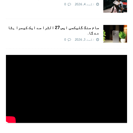
اگست 4, 2026
0
سام سنگ گلیکسی ایس 27 الٹرا سے ایک کیمرا ہٹا
دے گا.
اگست 3, 2026
0