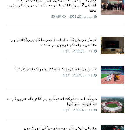
اضافی 2 کروڑ ڈالر کا وعدہ کیا ہے، وفاقی وزیر
صحت
جولائی 27, 2022
20,459
فیصل قریشی کا مطالبہ: غیر ملکی پروڈکشنز پر
مقامی مواد کو ترجیح دی جائے
اگست 5, 2026
0
کامن ویلتھ گیمز کے اختتام پر کھلاڑی ‘لاپتہ’
اگست 5, 2026
0
سی ڈی اے نے کرکٹ اسٹیڈیم پر کام جلد شروع کرنے
کا فیصلہ کر لیا
اگست 4, 2026
1
مشرقی ایشیا ‘بے رحم گرمی’ کی لپیٹ میں