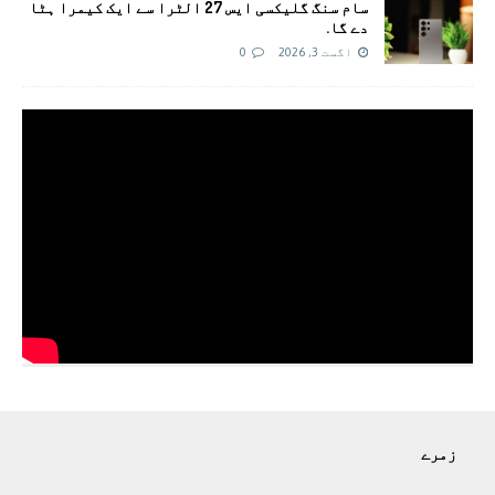
سام سنگ گلیکسی ایس 27 الٹرا سے ایک کیمرا ہٹا
دے گا.
اگست 3, 2026
0
زمرے