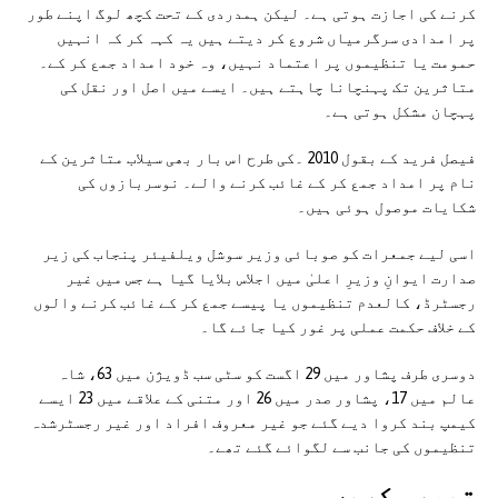
کرنے کی اجازت ہوتی ہے۔ لیکن ہمدردی کے تحت کچھ لوگ اپنے طور
پر امدادی سرگرمیاں شروع کر دیتے ہیں یہ کہہ کر کہ انہیں
حمومت یا تنظیموں پر اعتماد نہیں، وہ خود امداد جمع کر کے۔
متاثرین تک پہنچانا چاہتے ہیں۔ ایسے میں اصل اور نقل کی
پہچان مشکل ہوتی ہے۔
فیصل فرید کے بقول 2010 ۔کی طرح اس بار بھی سیلاب متاثرین کے
نام پر امداد جمع کر کے غائب کرنے والے۔ نوسربازوں کی
شکایات موصول ہوئی ہیں۔
اسی لیے جمعرات کو صوبائی وزیر سوشل ویلفیئر پنجاب کی زیر
صدارت ایوانِ وزیرِ اعلیٰ میں اجلاس بلایا گیا ہے جس میں غیر
رجسٹرڈ، کالعدم تنظیموں یا پیسے جمع کر کے غائب کرنے والوں
کے خلاف حکمت عملی پر غور کیا جائے گا۔
دوسری طرف پشاور میں 29 اگست کو سٹی سب ڈویژن میں 63، شاہ
عالم میں 17، پشاور صدر میں 26 اور متنی کے علاقے میں 23 ایسے
کیمپ بند کروا دیے گئے جو غیر معروف افراد اور غیر رجسٹرشدہ
تنظیموں کی جانب سے لگوائے گئے تھے۔
تبصرہ کريں