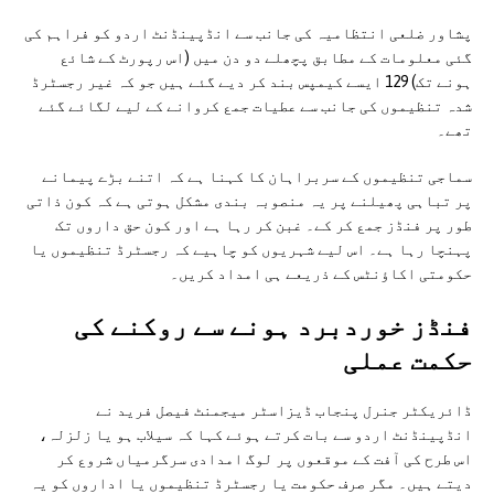
پشاور ضلعی انتظامیہ کی جانب سے انڈپینڈنٹ اردو کو فراہم کی
گئی معلومات کے مطابق پچھلے دو دن میں (اس رپورٹ کے شائع
ہونے تک) 129 ایسے کیمپس بند کر دیے گئے ہیں جو کہ غیر رجسٹرڈ
شدہ تنظیموں کی جانب سے عطیات جمع کروانے کے لیے لگائے گئے
تھے۔
سماجی تنظیموں کے سربراہان کا کہنا ہے کہ اتنے بڑے پیمانے
پر تباہی پھیلنے پر یہ منصوبہ بندی مشکل ہوتی ہے کہ کون ذاتی
طور پر فنڈز جمع کر کے۔ غبن کر رہا ہے اور کون حق داروں تک
پہنچا رہا ہے۔ اس لیے شہریوں کو چاہیے کہ رجسٹرڈ تنظیموں یا
حکومتی اکاؤنٹس کے ذریعے ہی امداد کریں۔
فنڈز خوردبرد ہونے سے روکنے کی
حکمت عملی
ڈائریکٹر جنرل پنجاب ڈیزاسٹر میجمنٹ فیصل فرید نے
انڈپینڈنٹ اردو سے بات کرتے ہوئے کہا کہ سیلاب ہو یا زلزلہ،
اس طرح کی آفت کے موقعوں پر لوگ امدادی سرگرمیاں شروع کر
دیتے ہیں۔ مگر صرف حکومت یا رجسٹرڈ تنظیموں یا اداروں کو یہ