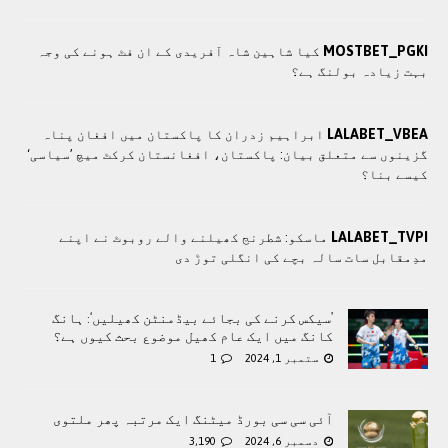
MOSTBET_PGKI
کیا شاہین شاہ آفریدی کے ان فٹ ہونے کی وجہ
بہت زیادہ بولنگ ہے؟
LALABET_VBEA
ابراہیم زدران کا پاکستان میں افغان پناہ
گزینوں سے متعلق بیان: پاکستان، افغانستان کرکٹ میچ ’سیاسی‘
کیسے بنا؟
LALABET_TVPI
ماسکو: شطرنج کھیلنے والے روبوٹ نے اپنے
مدِمقابل سات سالہ بچے کی انگلی توڑ دی
’سیکس کرنے کی بجائے بیڈمنٹن کھیلیں‘: ہانگ
کانگ میں ایک عام کھیل موضوع بحث کیوں ہے؟
ستمبر 1, 2024
1
آئی سی سی بورڈ میٹنگ ایک مرتبہ پھر ملتوی
دسمبر 6, 2024
3,190