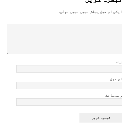
آپکی ای ميل پبلش نہيں نہيں ہوگی.
نام
ای میل
ویب سائٹ