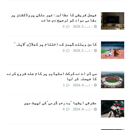
فیصل قریشی کا مطالبہ: غیر ملکی پروڈکشنز پر
مقامی مواد کو ترجیح دی جائے
اگست 5, 2026
0
کامن ویلتھ گیمز کے اختتام پر کھلاڑی ‘لاپتہ’
اگست 5, 2026
0
سی ڈی اے نے کرکٹ اسٹیڈیم پر کام جلد شروع کرنے
کا فیصلہ کر لیا
اگست 4, 2026
1
مشرقی ایشیا ‘بے رحم گرمی’ کی لپیٹ میں
اگست 4, 2026
0