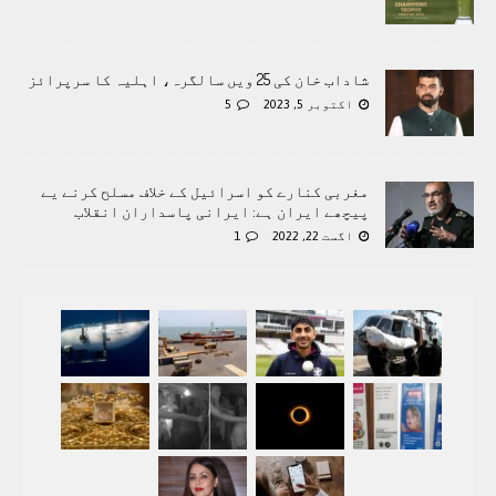
شاداب خان کی 25 ویں سالگرہ، اہلیہ کا سرپرائز
اکتوبر 5, 2023
5
مغربی کنارے کو اسرائیل کے خلاف مسلح کرنے یے
پيچھے ايران ہے: ایرانی پاسداران انقلاب
اگست 22, 2022
1