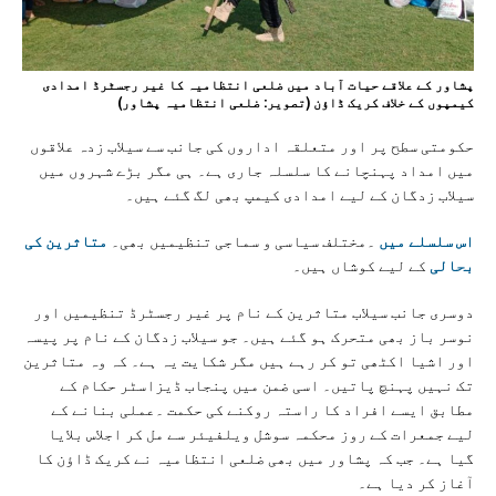
پشاور کے علاقے حیات آباد میں ضلعی انتظامیہ کا غیر رجسٹرڈ امدادی
کیمپوں کے خلاف کریک ڈاؤن (تصویر: ضلعی انتظامیہ پشاور)
حکومتی سطح پر اور متعلقہ اداروں کی جانب سے سیلاب زدہ علاقوں
میں امداد پہنچانے کا سلسلہ جاری ہے۔ ہی مگر بڑے شہروں میں
سیلاب زدگان کے لیے امدادی کیمپ بھی لگ گئے ہیں۔
اس سلسلے میں
۔مختلف سیاسی و سماجی تنظیمیں بھی۔
متاثرین کی
بحالی
کے لیے کوشاں ہیں۔
دوسری جانب سیلاب متاثرین کے نام پر غیر رجسٹرڈ تنظیمیں اور
نوسر باز بھی متحرک ہو گئے ہیں۔ جو سیلاب زدگان کے نام پر پیسہ
اور اشیا اکٹھی تو کر رہے ہیں مگر شکایت یہ ہے۔ کہ وہ متاثرین
تک نہیں پہنچ پاتیں۔ اسی ضمن میں پنجاب ڈیزاسٹر حکام کے
مطابق ایسے افراد کا راستہ روکنے کی حکمت ۔عملی بنانے کے
لیے جمعرات کے روز محکمہ سوشل ویلفیئر سے مل کر اجلاس بلایا
گیا ہے۔ جب کہ پشاور میں بھی ضلعی انتظامیہ نے کریک ڈاؤن کا
آغاز کر دیا ہے۔