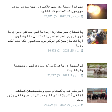
نیوٹران ستارے: نئی خلائی دوربین سے دو مردہ
سورجوں کے تصادم کا نظارہ
جولائی 22, 2022
26,975
پاکستان میں سٹارٹ اپس: عالمی معاشی بحران یا
غیر ضروری اخراجات، پاکستانی سٹارٹ اپس
اچانک ملازمین کو نوکریوں سے کیوں نکالنے لگے
ہیں؟
جون 15, 2022
24,472
کولمبیا دریائی گھوڑے بھارت کیوں بھیجنا
چاہتا ہے؟
مارچ 3, 2023
21,297
امريکہ نے پاکستان میں ویکسینیشن کیلئے
اضافی 2 کروڑ ڈالر کا وعدہ کیا ہے، وفاقی وزیر
صحت
جولائی 27, 2022
20,459