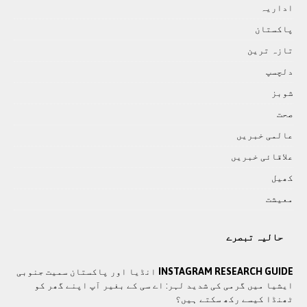
اداريہ
پاکستان
تازہ ترين
دلچسپ
شوبز
صحت
عالمی خبريں
علاقائی خبريں
کھيل
معيشت
حالیہ تبصرے
INSTAGRAM RESEARCH GUIDE
انڈیا اور پاکستان سمیت جنوبی
ایشیا میں گرمی کی شدید لہر: اے سی کے بغیر آپ اپنے گھر کو
ٹھنڈا کیسے رکھ سکتے ہیں؟