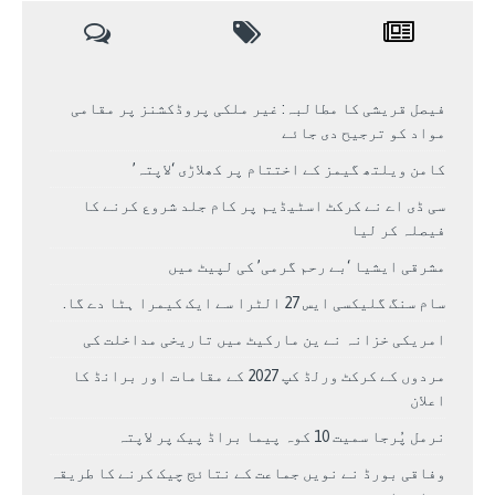
فیصل قریشی کا مطالبہ: غیر ملکی پروڈکشنز پر مقامی
مواد کو ترجیح دی جائے
کامن ویلتھ گیمز کے اختتام پر کھلاڑی ‘لاپتہ’
سی ڈی اے نے کرکٹ اسٹیڈیم پر کام جلد شروع کرنے کا
فیصلہ کر لیا
مشرقی ایشیا ‘بے رحم گرمی’ کی لپیٹ میں
سام سنگ گلیکسی ایس 27 الٹرا سے ایک کیمرا ہٹا دے گا.
امریکی خزانہ نے ین مارکیٹ میں تاریخی مداخلت کی
مردوں کے کرکٹ ورلڈ کپ 2027 کے مقامات اور برانڈ کا
اعلان
نرمل پُرجا سمیت 10 کوہ پیما براڈ پیک پر لاپتہ
وفاقی بورڈ نے نویں جماعت کے نتائج چیک کرنے کا طریقہ