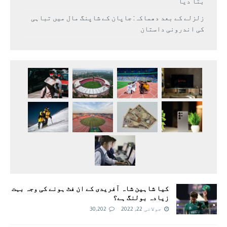
بتا دیا
زلزلے کے بعد دھماکہ: جاپان کے شاپنگ مال میں تباہی
کی اندرونی داستان
کیا شاہین شاہ آفریدی کے ان فٹ ہونے کی وجہ بہت
زیادہ بولنگ ہے؟
جولائی 22, 2022
30,202