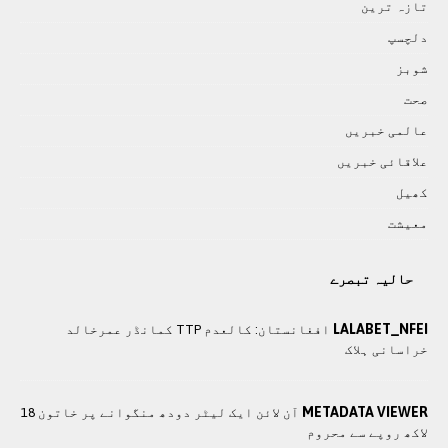
تازہ ترين
دلچسپ
شوبز
صحت
عالمی خبريں
علاقائی خبريں
کھيل
معيشت
حالیہ تبصرے
LALABET_NFEI
افغانستان: کالعدم TTP کمانڈر عمرخالد
خراسانی ہلاک
METADATA VIEWER
آن لائن ایک لیٹر دودھ منگوانے پر خاتون 18
لاکھ روپے سے محروم