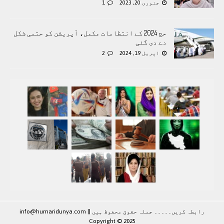
جنوری 20, 2023
1
حج 2024 کے انتظامات مکمل، آپریشن کو حتمی شکل
دے دی گئی
اپریل 19, 2024
2
رابطہ کريں۔۔۔۔۔ جملہ حقوق محفوظ ہيں |
|
info@humaridunya.com
Copyright © 2025