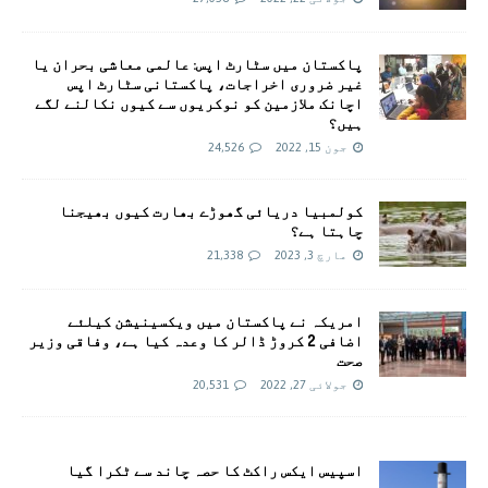
پاکستان میں سٹارٹ اپس: عالمی معاشی بحران یا
غیر ضروری اخراجات، پاکستانی سٹارٹ اپس
اچانک ملازمین کو نوکریوں سے کیوں نکالنے لگے
ہیں؟
جون 15, 2022
24,526
کولمبیا دریائی گھوڑے بھارت کیوں بھیجنا
چاہتا ہے؟
مارچ 3, 2023
21,338
امريکہ نے پاکستان میں ویکسینیشن کیلئے
اضافی 2 کروڑ ڈالر کا وعدہ کیا ہے، وفاقی وزیر
صحت
جولائی 27, 2022
20,531
اسپیس ایکس راکٹ کا حصہ چاند سے ٹکرا گیا