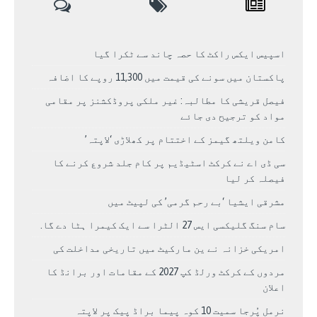
اسپیس ایکس راکٹ کا حصہ چاند سے ٹکرا گیا
پاکستان میں سونے کی قیمت میں 11,300 روپے کا اضافہ
فیصل قریشی کا مطالبہ: غیر ملکی پروڈکشنز پر مقامی
مواد کو ترجیح دی جائے
کامن ویلتھ گیمز کے اختتام پر کھلاڑی ‘لاپتہ’
سی ڈی اے نے کرکٹ اسٹیڈیم پر کام جلد شروع کرنے کا
فیصلہ کر لیا
مشرقی ایشیا ‘بے رحم گرمی’ کی لپیٹ میں
سام سنگ گلیکسی ایس 27 الٹرا سے ایک کیمرا ہٹا دے گا.
امریکی خزانہ نے ین مارکیٹ میں تاریخی مداخلت کی
مردوں کے کرکٹ ورلڈ کپ 2027 کے مقامات اور برانڈ کا
اعلان
نرمل پُرجا سمیت 10 کوہ پیما براڈ پیک پر لاپتہ