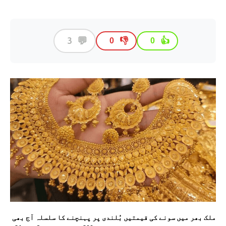
💬
3
👎
👍
0
0
ملک بھر میں سونے کی قیمتیں بُلندی پر پہنچنے کا سلسلہ آج بھی