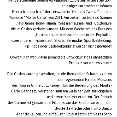
hat verschiedene Sehenswürdigkeiten zu bieten, so dass Sie dort
so einiges unternehmen können.
Es erschien auch auf der Leinwand in “Ocean’s Twelve” und der
Komödie “Monte Carlo” von 2011. Am bekanntesten sind Szenen
aus James-Bond-Filmen, “Sag niemals nie” und “GoldenEye”,
die im Casino gedreht wurden. Mit dem Wachstum des Rufs des
Casinos tauchte es zunehmend in der Popkultur,
insbesondere in Filmen, auf. Shorts, Bermudas, Sportbekleidung,
Flip-Flops oder Badebekleidung werden nicht geduldet.
Obwohl sich wohl kaum jemand die Entwicklung des ehrgeizigen
Projekts vorstellen konnte.
Das Casino wurde geschaffen, um die finanziellen Schwierigkeiten
der regierenden Familie Monacos,
des Hauses Grimaldi, zu lindern. Um die Bedeutung des Monte-
Carlo Casinos zu verstehen, müssen wir in der Zeit zurückgehen
und etwas Kontext erhalten. Der Besuch
des Casinos ist genauso ein Erlebnis wie das Spielen an einem der
Roulette-Tische oder Punto Banco.
Aber die lauten und auffälligen Spielstätten am Vegas Strip