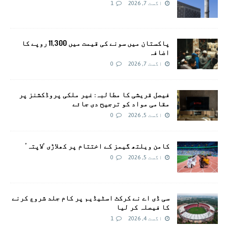
اگست 7, 2026
1
پاکستان میں سونے کی قیمت میں 11,300 روپے کا
اضافہ
اگست 7, 2026
0
فیصل قریشی کا مطالبہ: غیر ملکی پروڈکشنز پر
مقامی مواد کو ترجیح دی جائے
اگست 5, 2026
0
کامن ویلتھ گیمز کے اختتام پر کھلاڑی ‘لاپتہ’
اگست 5, 2026
0
سی ڈی اے نے کرکٹ اسٹیڈیم پر کام جلد شروع کرنے
کا فیصلہ کر لیا
اگست 4, 2026
1