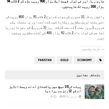
جاری رہا. اور فی تولہ قیمت ایک ہزار 900 روپے بڑھ کر 2 لاکھ 94
ہزار 300 روپے تک جاپہنچی۔
واضح رہے کہ 31 جنوری کو سونے کے نرخ 2 لاکھ 91 ہزار 800 روپے کی
نئی بلند ترین سطح پر ریکارڈ کیے گئے تھے اور یہ سلسلہ یکم
فروری (بروز ہفتہ) کے بعد گزشتہ روز (3 فروری). کو بھی جاری رہا
تھا جب فی تولہ دام 2 لاکھ 92 ہزار 400 کی بُلند سطح پر پہنچے
تھے۔
...
مزید پڑھیں
PAKISTAN
GOLD
ECONOMY
متعلقہ مضامین
پہلے ٹی20 میچ میں پاکستان اے نے ویسٹ انڈیز
اے کو 12 رنز سے ہرا دیا
نومبر 3, 2023
0