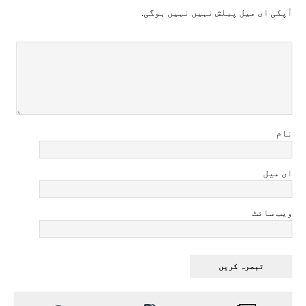
آپکی ای ميل پبلش نہيں نہيں ہوگی.
نام
ای میل
ویب سائٹ