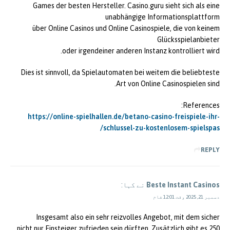
Games der besten Hersteller. Casino.guru sieht sich als eine
unabhängige Informationsplattform
über Online Casinos und Online Casinospiele, die von keinem
Glücksspielanbieter
oder irgendeiner anderen Instanz kontrolliert wird.
Dies ist sinnvoll, da Spielautomaten bei weitem die beliebteste
Art von Online Casinospielen sind.
References:
https://online-spielhallen.de/betano-casino-freispiele-ihr-
schlussel-zu-kostenlosem-spielspas/
REPLY
Beste Instant Casinos
نے کہا:
دسمبر 21, 2025 وقت 12:01 شام
Insgesamt also ein sehr reizvolles Angebot, mit dem sicher
nicht nur Einsteiger zufrieden sein dürften. Zusätzlich gibt es 250