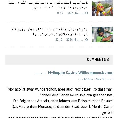
گھوڑے پر استاد کی الوداعی تقریب، لگام اعلیٰ
عہدوں پر فائز طلبا کے ہاتھ میں
مئی 16, 2022
0
بڑی تبدیلی: پاکستان نے بنگلہ دیش سیریز کے
لیے اسٹار کھلاڑی کو ڈراپ کر دیا
مارچ 4, 2026
22
3 COMMENTS
MyEmpire Casino Willkommensbonus
نے کہا:
دسمبر 20, 2025 وقت 12:06 صبح
Monaco ist zwar wunderschön, aber auch recht klein, so dass man
schnell alle Sehenswürdigkeiten gesehen hat.
Die folgenden Attraktionen lohnen zum Beispiel einen Besuch.
Das Fürstentum Monaco, zu dem der Stadtbezirk Monte-Carlo
gehört,