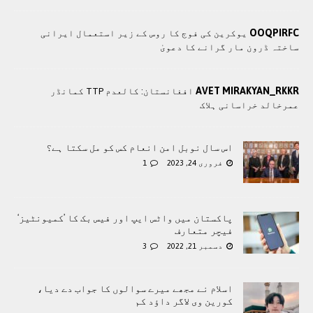
OOQPIRFC
یوکرین کی فوج کا روس کے زیر استعمال ایرانی
ساختہ ڈرون مار گرانے کا دعویٰ
AVET MIRAKYAN_RKKR
افغانستان: کالعدم TTP کمانڈر
عمرخالد خراسانی ہلاک
اس سال نوبل امن انعام کس کو مل سکتا ہے؟
فروری 24, 2023
1
پاکستان میں واٹس ایپ اور فیس بک کا ’کمیونٹیز‘
فیچر متعارف
دسمبر 21, 2022
3
اسلام نے مجھے میرے سوالوں کا جواب دے دیا،
کورین وی لاگر داؤد کم