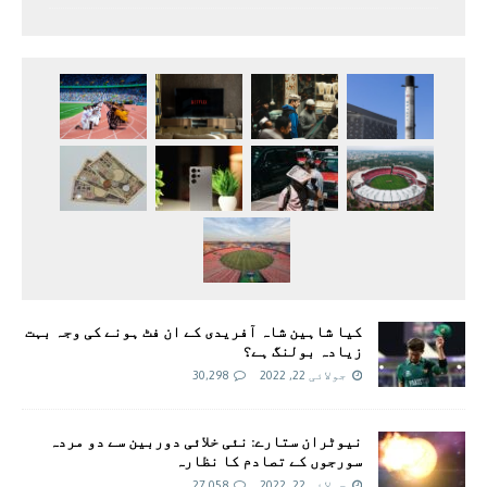
کیا شاہین شاہ آفریدی کے ان فٹ ہونے کی وجہ بہت
زیادہ بولنگ ہے؟
جولائی 22, 2022
30,298
نیوٹران ستارے: نئی خلائی دوربین سے دو مردہ
سورجوں کے تصادم کا نظارہ
جولائی 22, 2022
27,058