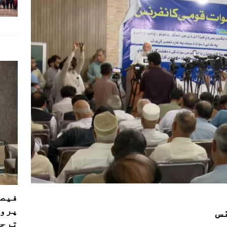
فیصل
پروڈ
س
ترجی