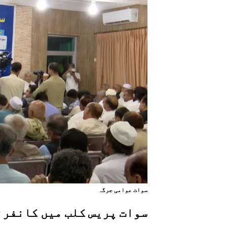
سوات عوامی جرگہ
سوات پريس کلب ميں کانفرن