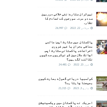
نیوٹران ستارے: نئی خلائی دوربین
سے دو مردہ سورجوں کے تصادم کا
نظارہ
جولائی 22, 2022
26,997
پاکستان میں سٹارٹ اپس: عالمی
معاشی بحران یا غیر ضروری
اخراجات، پاکستانی سٹارٹ اپس
اچانک ملازمین کو نوکریوں سے کیوں
نکالنے لگے ہیں؟
جون 15, 2022
24,481
کولمبیا دریائی گھوڑے بھارت کیوں
بھیجنا چاہتا ہے؟
مارچ 3, 2023
21,315
امريکہ نے پاکستان میں ویکسینیشن
کیلئے اضافی 2 کروڑ ڈالر کا وعدہ