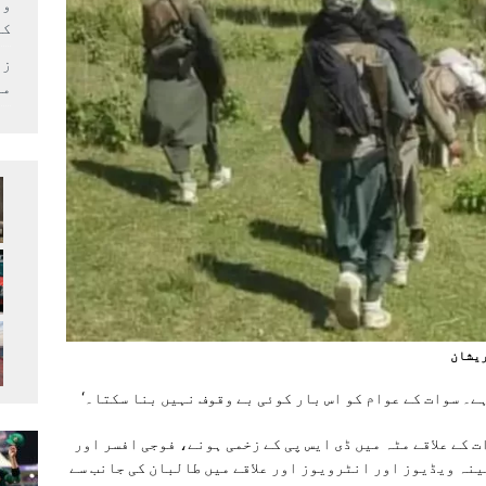
وف
کر
زل
می
ريشان
 کے علاقے مٹہ میں ڈی ایس پی کے زخمی ہونے، فوجی افسر اور
نہ ویڈیوز اور انٹرویوز اور علاقے میں طالبان کی جانب سے