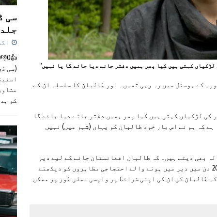
سی ڈ
جلد 
اگست 4,
 لڑکیاں کہتی ہیں کیا پھر ہمیں دفتر جانے دیا جائے گا یا نہیں‘
(سی ڈی
اسٹیڈی
رہ کے ہوسٹل میں رہ رہی تھیں۔ اور طالبان کا سلسلہ ان کے
مشاور
کو ہد
 کی لڑکیاں کہتی ہیں کیا پھر ہمیں دفتر جانے دیا جائے گا
ہے کہ ہم نے اس بار خود طالبان کو یہاں (شہر میں) نہیں
الہ بھی دیتے ہیں۔ کہ طالبان افغانستان جانے کے لیے دیر
کا راستہ ہی استعمال کرتے ہیں۔ لیکن گذشتہ 20 دن میں دیر میں ہونے والے احتجاجی مظاہروں کو دیکھتے
ہ طالبان کی ان کی اپنی شرائط پر واپسی عملی طور پر ممکن