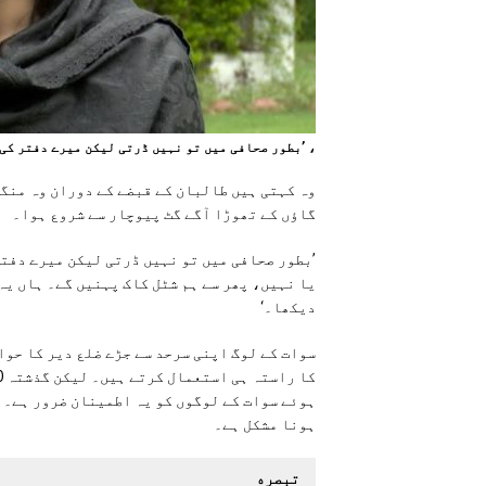
، ’بطور صحافی میں تو نہیں ڈرتی لیکن میرے دفتر کی
وہ کہتی ہیں طالبان کے قبضے کے دوران وہ منگو
گاؤں کے تھوڑا آگے گٹ پیوچار سے شروع ہوا۔
’بطور صحافی میں تو نہیں ڈرتی لیکن میرے دفتر
یا نہیں، پھر سے ہم شٹل کاک پہنیں گے۔ ہاں یہ 
دیکھا۔‘
سوات کے لوگ اپنی سرحد سے جڑے ضلع دیر کا حو
ہوئے سوات کے لوگوں کو یہ اطمینان ضرور ہے۔ ک
ہونا مشکل ہے۔
تبصره