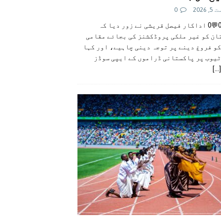
 2026
0
👍0👎0💬0 اداکار فیصل قریشی نے زور دیا کہ
ان کو غیر ملکی پروڈکشنز کی بجائے مقامی
و فروغ دینے پر توجہ دینی چاہیے، اور کہا
ٹیوب پر پاکستانی ڈراموں کے ایپی سوڈز
[...