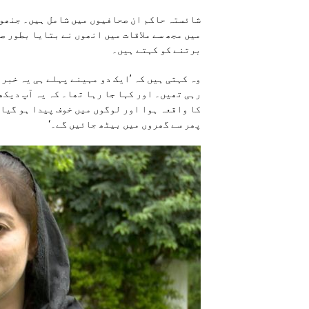
شائستہ حاکم ان صحافیوں میں شامل ہیں۔ جنھوں 
میں مجھ سے ملاقات میں انھوں نے بتایا بطور ص
برتنے کو کہتے ہیں۔
وہ کہتی ہیں کہ ’ایک دو مہینے پہلے ہی یہ خبر
رہی تھیں۔ اور کہا جا رہا تھا۔ کہ یہ آپ دیکھ
کا واقعہ ہوا اور لوگوں میں خوف پیدا ہو گیا،
پھر سے گھروں میں بیٹھ جائیں گے۔‘