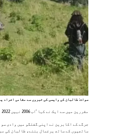
سوات: طالبان کی واپسی کی خبروں سے مقامی افراد پ
مقررین میں سے ایک نے کہا ’اب 2006 نہیں 2022 ہے۔ سوات کے عوام کو اس بار کوئی بے وقوف نہیں بنا سکتا۔‘
جرگے کے اکابرین نے اپنی گفتگو میں وادی سوات
ساتھیوں کے ساتھ یرغمال بننے، طالبان کی مبی