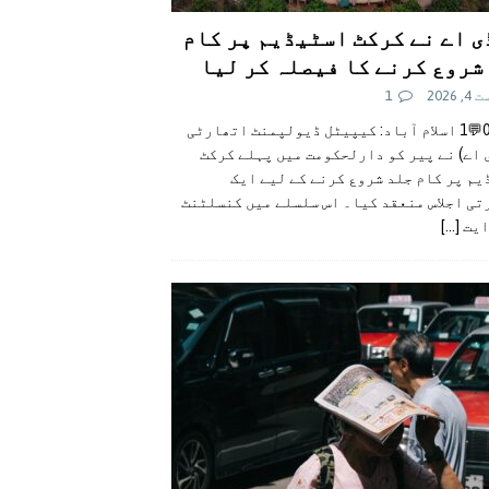
ی اے نے کرکٹ اسٹیڈیم پر کام
شروع کرنے کا فیصلہ کر لیا
 2026
1
👍0👎0💬1 اسلام آباد: کیپیٹل ڈیولپمنٹ اتھارٹی
 اے) نے پیر کو دارلحکومت میں پہلے کرکٹ
م پر کام جلد شروع کرنے کے لیے ایک
تی اجلاس منعقد کیا۔ اس سلسلے میں کنسلٹنٹ
ایت
[...]