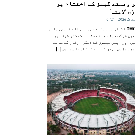
 ویلتھ گیمز کے اختتام پر
ی ‘لاپتہ’
 2026
0
👍0👎0💬0 گلاسگو میں منعقد ہونے والے کامن ویلتھ
یں شرکت کرنے والے متعدد کھلاڑی لاپتہ ہو
ں اور اپنی ٹیموں کے دیگر ارکان کے ساتھ
وطن واپس نہیں گئے۔ سکاٹ لینڈ پولیس
[...]