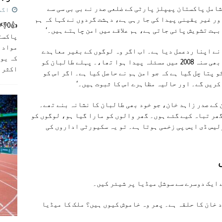
امل پاکستان پیپلز پارٹی کے ضلعی صدر نے بی بی سی سے
اگست 5,
ور غیر یقینی پیدا کی جا رہی ہے، دہشت گردوں نے کہا کہ ہم
بہت تشویش پائی جاتی ہے، ہم علاقے میں امن چاہتے ہیں۔‘
پاکست
مواد ک
نے اپنا ردعمل دیا ہے۔ اب اگر وہ لوگوں کے بغیر معاہدے
کہ یو
کریں گے تو لوگ اسے قبول نہیں کریں گے۔ پہلے بھی سنہ 2008 میں مسئلہ پیدا ہوا تھا،۔ پہلے طالبان کو
اکثر
]
 پتا چل گیا ہے کہ جو امن ہم نے حاصل کیا ہے۔ اگر اس کو
کریں گے۔ اور حالیہ مظاہرے اس کا ثبوت ہیں۔‘
 کے صدر زاہد خان، جو خود بھی طالبان کا نشانہ بنے تھے۔
 گھر تباہ کیے گئے ہوں۔ گھر والوں کو مارا گیا ہو، لوگوں کو
لیس ڈی ایس پی زخمی ہوتا ہے۔ تو یہ سکیورٹی اداروں کی
 ایک دوسرے سے سوشل میڈیا پر شیئر کیں۔
د خان کا حلقہ ہے۔ پھر وہ خاموش کیوں ہیں؟ ملک کا میڈیا