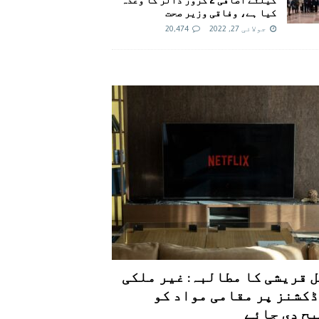
کیا ہے، وفاقی وزیر صحت
جولائی 27, 2022
20,474
 قریشی کا مطالبہ: غیر ملکی
کشنز پر مقامی مواد کو
ح دی جائے