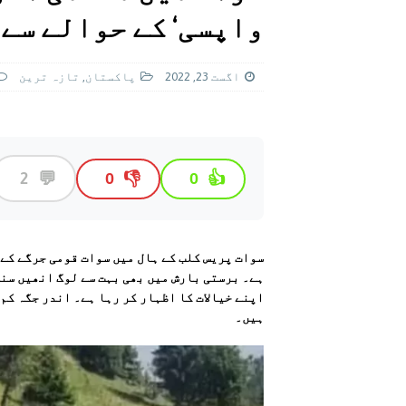
[ اگست 5, 2026 ]
فیصل قریشی کا مطال
واپسی‘ کے حوالے سے
پاکستان
اگست 23, 2022
پاکستان
,
تازہ ترين
💬
2
👎
👍
0
0
سوات پریس کلب کے ہال میں سوات قومی جرگے کے
ہے۔ برستی بارش میں بھی بہت سے لوگ انھیں سنن
اپنے خیالات کا اظہار کر رہا ہے۔ اندر جگہ کم
ہیں۔