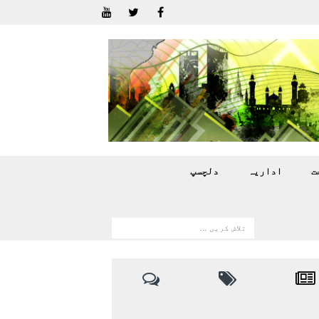
ت
اداريہ
دلچسپ