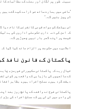
مبینہ طور پر لگان اور بھتے کے مطالبات کا ت
’ماضی میں ہمارے ساتھ جو ڈرامے کیے گئے ہیں ہ
ڈی پیز بنیں گے۔‘
اس بیٹھک کو سوات قومی کانفرنس کا نام دیا گی
کہ امن کی ذمہ داری حکومتی اداروں کی ہے لیکن
قیمت پر اپنے گھر بار نہیں چھوڑیں گے۔
اعلامیے میں حکومت پر الزام عائد کیا گیا کہ
پاکستان کے قانون نافذ کر
خیال رہے کہ پاکستانی سکیورٹی فورسز، چاہے و
کے ساتھیوں کی بازیابی کے واقعے پر کوئی تفصی
دہشت گرد ہیں، مسلح افراد ہیں، بظاہر افغانس
پاکستانی فوج نے واقعے کے پانچ روز بعد اپنے 
کی وادی میں ٹی ٹی پی کے مسلح افراد کی بڑی ت