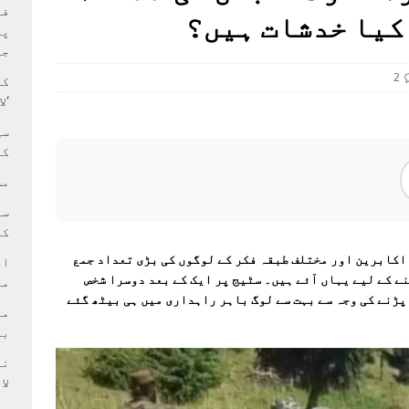
بہ: غیر ملکی پروڈکشنز پر مقامی مواد کو ترجیح دی جائے
فی
 کیا خدشات ہیں؟
پر
جا
2
کا
‘ل
سی
کر
مش
کی
 اکابرین اور مختلف طبقہ فکر کے لوگوں کی بڑی تعداد جمع
ام
ے کے لیے یہاں آئے ہیں۔ سٹیج پر ایک کے بعد دوسرا شخص
مد
 پڑنے کی وجہ سے بہت سے لوگ باہر راہداری میں ہی بیٹھ گئے
بر
لا