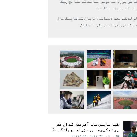
اقی بورڈ نے نویں جماعت کے نتائج چیک
نے کا طریقہ بتا دیا
زلے کے بعد دھماکہ: جاپان کے شاپنگ مال
ں تباہی کی اندرونی داستان
کیا شاہین شاہ آفریدی کے ان فٹ
ہونے کی وجہ بہت زیادہ بولنگ ہے؟
جولائی 22, 2022
30,222