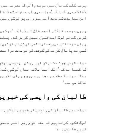
پریس کلب کے ہال میں ہونے والی کانفرنس میں ش
گفتگو میں کہا کہ ’سوات میں اب عدم استحکام ا
امن معاہدے کے تحت آئے ہیں، اس پر لوگوں میں 
یہیں موجود ڈاکٹر امجد خان نے کہا کہ ’لوگوں 
یہاں سوسائٹی میں حمایت تھی لیکن اب لوگوں کو
کسی نے پامال کرنے کی کوشش کی تو سخت مزاحمت 
سوات قومی جرگے کے رکن اور ہوٹل ایسوسی ایشن
کا کہنا ہے کہ ’ایک ایسا علاقہ جہاں لوگوں کے
بھتہ دینے کے خط دیے جا رہے ہوں، وہاں اگر پو
ناکامی ہے۔‘
طالبان کی واپسی کی خبریں
سوات میں طالبان کی واپسی کی خبریں لوگوں نے
لوگ شکوہ کرتے ہیں کہ مٹہ تو وزیر اعلٰی محمو
کیوں خاموش ہے؟