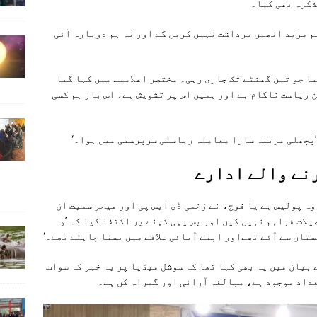
ذکرہ بھی کیا۔
م مزید انھیں برداشت نہیں کریں گے اور نہ ہم دوبارہ آئی
ا جو تین گھنٹے تک جاری رہی۔ مختصر اعلامیے میں کہا گیا
 ریاست ناکام ہے اور ہمیں اس پر تشویش ہے، اس بار ہم کسی
 ’پچھلی مرتبہ سارا معاملہ ریاستی سرپرستی میں ہوا۔‘
نے والے ادارے
ہ پولیس ہے یا فوج، نے زخمی ڈی ایس پی اور میجر سمیت ان
لات فراہم نہیں کیں اور بس یہی کہنے پر اکتفا کیا کہ ’وہ
تان سے آئے تھےاور اپنے آبائی علاقے میں بسنا چاہتے تھے۔‘
بیان میں یہ بھی کہا تھا کہ سوشل میڈیا پر یہ خبر کہ سوات
عداد موجود ہے، مبالغہ آرائی اور گمراہ کن ہے۔