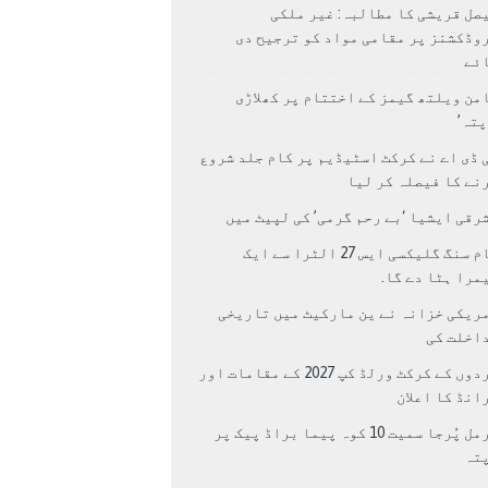
صل قریشی کا مطالبہ: غیر ملکی
وڈکشنز پر مقامی مواد کو ترجیح دی
ئے
من ویلتھ گیمز کے اختتام پر کھلاڑی
اپتہ’
 ڈی اے نے کرکٹ اسٹیڈیم پر کام جلد شروع
نے کا فیصلہ کر لیا
رقی ایشیا ‘بے رحم گرمی’ کی لپیٹ میں
سام سنگ گلیکسی ایس 27 الٹرا سے ایک
مرا ہٹا دے گا.
ریکی خزانہ نے ین مارکیٹ میں تاریخی
اخلت کی
مردوں کے کرکٹ ورلڈ کپ 2027 کے مقامات اور
انڈ کا اعلان
نرمل پُرجا سمیت 10 کوہ پیما براڈ پیک پر
پتہ