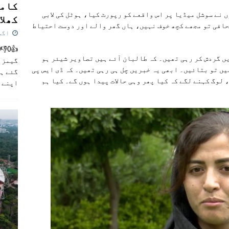
کامن
نے سوشل میڈیا پر اس واقعے کو رپورٹ کیا، ہوٹل کی لابی
کھلاڑ
حافی تو مجھے کچھ خوف نہیں، ہاں گھر والے اور دوست احتیاط
اگست 5,
یں گردش کر رہی تھیں۔ کہ طالبان آئے ہیں تصاویر شیئر ہو
گیمز م
یں تو بتائیں۔ ابھی یہ خبریں چل ہی رہی تھیں۔ کہ ڈی ایس پی
گئے ہی
 لوگ کہنے لگے کہ کیا پھر وہی حالات پیدا ہوں گے۔ کیا ہم
اپنے 