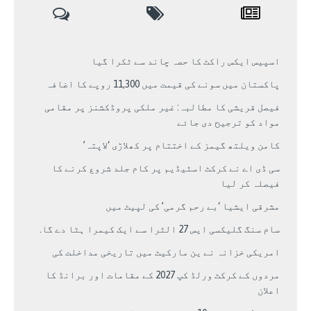
اسپیس ایکس راکٹ کا حصہ چاند سے ٹکرا گیا
پاکستان میں سونے کی قیمت میں 11,300 روپے کا اضافہ
فیصل قریشی کا مطالبہ: غیر ملکی پروڈکشنز پر مقامی
مواد کو ترجیح دی جائے
کامن ویلتھ گیمز کے اختتام پر کھلاڑی ‘لاپتہ’
سی ڈی اے نے کرکٹ اسٹیڈیم پر کام جلد شروع کرنے کا
فیصلہ کر لیا
مشرقی ایشیا ‘بے رحم گرمی’ کی لپیٹ میں
سام سنگ گلیکسی ایس 27 الٹرا سے ایک کیمرا ہٹا دے گا.
امریکی خزانہ نے ین مارکیٹ میں تاریخی مداخلت کی
مردوں کے کرکٹ ورلڈ کپ 2027 کے مقامات اور برانڈ کا
اعلان