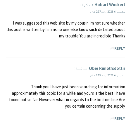
Hobart Wuckert
نے کہا:
ستمبر 6, 2025 وقت 2:17 شام
I was suggested this web site by my cousin Im not sure whether
this post is written by him as no one else know such detailed about
my trouble You are incredible Thanks
REPLY
Obie Runolfsdottir
نے کہا:
ستمبر 6, 2025 وقت 2:19 شام
Thank you I have just been searching for information
approximately this topic for a while and yours is the best I have
found out so far However what in regards to the bottom line Are
you certain concerning the supply
REPLY