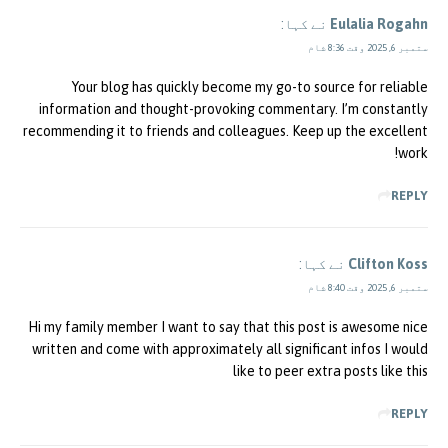
Eulalia Rogahn
نے کہا:
ستمبر 6, 2025 وقت 8:36 شام
Your blog has quickly become my go-to source for reliable
information and thought-provoking commentary. I’m constantly
recommending it to friends and colleagues. Keep up the excellent
work!
REPLY
Clifton Koss
نے کہا:
ستمبر 6, 2025 وقت 8:40 شام
Hi my family member I want to say that this post is awesome nice
written and come with approximately all significant infos I would
like to peer extra posts like this
REPLY