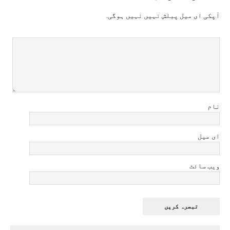
آپکی ای ميل پبلش نہيں نہيں ہوگی.
نام
ای میل
ویب سائٹ