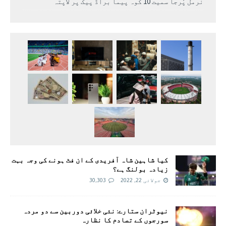
نرمل پُرجا سمیت 10 کوہ پیما براڈ پیک پر لاپتہ
کیا شاہین شاہ آفریدی کے ان فٹ ہونے کی وجہ بہت
زیادہ بولنگ ہے؟
جولائی 22, 2022
30,303
نیوٹران ستارے: نئی خلائی دوربین سے دو مردہ
سورجوں کے تصادم کا نظارہ