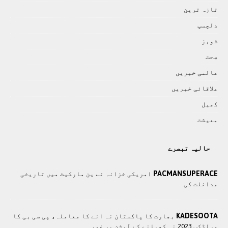
تازہ ترين
دلچسپ
شوبز
صحت
عالمی خبريں
علاقائی خبريں
کھيل
معيشت
حالیہ تبصرے
PACMANSUPERACE
امریکی خزانہ نے ین مارکیٹ میں تاریخی
مداخلت کی
KADESOOTA
بھارت کا پاکستان نہ آنے کا معاملہ، پی سی بی کا
ورلڈکپ 2023 نہ کھیلنے کے آپشن پر غور