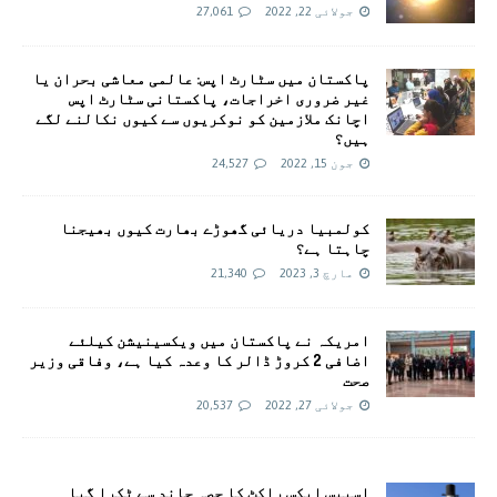
جولائی 22, 2022
27,061
پاکستان میں سٹارٹ اپس: عالمی معاشی بحران یا
غیر ضروری اخراجات، پاکستانی سٹارٹ اپس
اچانک ملازمین کو نوکریوں سے کیوں نکالنے لگے
ہیں؟
جون 15, 2022
24,527
کولمبیا دریائی گھوڑے بھارت کیوں بھیجنا
چاہتا ہے؟
مارچ 3, 2023
21,340
امريکہ نے پاکستان میں ویکسینیشن کیلئے
اضافی 2 کروڑ ڈالر کا وعدہ کیا ہے، وفاقی وزیر
صحت
جولائی 27, 2022
20,537
اسپیس ایکس راکٹ کا حصہ چاند سے ٹکرا گیا