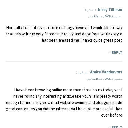
Jessy Tillman
نے کہا:
ستمبر 6, 2025 وقت 8:44 شام
Normally I do not read article on blogs however I would like to say
that this writeup very forced me to try and do so Your writing style
has been amazed me Thanks quite great post
REPLY
Andre Vandervort
نے کہا:
ستمبر 7, 2025 وقت 12:15 صبح
I have been browsing online more than three hours today yet I
never found any interesting article like yours It is pretty worth
enough for me In my view if all website owners and bloggers made
good content as you did the internet will be a lot more useful than
ever before
REPLY