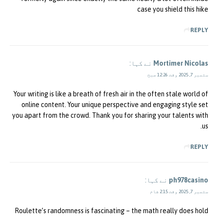
case you shield this hike
REPLY
Mortimer Nicolas
نے کہا:
ستمبر 7, 2025 وقت 12:26 صبح
Your writing is like a breath of fresh air in the often stale world of
online content. Your unique perspective and engaging style set
you apart from the crowd. Thank you for sharing your talents with
us.
REPLY
ph978casino
نے کہا:
ستمبر 7, 2025 وقت 2:15 شام
Roulette’s randomness is fascinating – the math really does hold