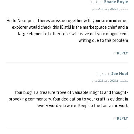
Shane Boyle
نے کہا:
ستمبر 6, 2025 وقت 2:13 شام
Hello Neat post Theres an issue together with your site in internet
explorer would check this IE still is the marketplace chief and a
large element of other folks will leave out your magnificent
writing due to this problem
REPLY
Dee Huel
نے کہا:
ستمبر 6, 2025 وقت 2:16 شام
Your blog is a treasure trove of valuable insights and thought-
provoking commentary. Your dedication to your craft is evident in
every word you write. Keep up the fantastic work!
REPLY