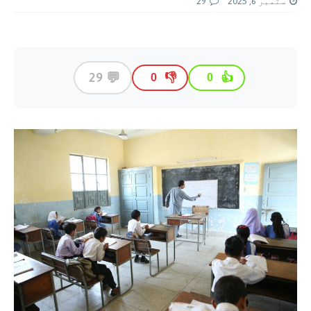
ستمبر 6, 2025
29
💬
29
👎
👍
0
0