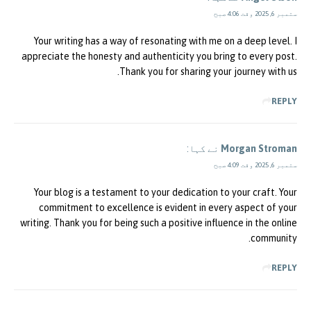
ستمبر 6, 2025 وقت 4:06 صبح
Your writing has a way of resonating with me on a deep level. I
appreciate the honesty and authenticity you bring to every post.
Thank you for sharing your journey with us.
REPLY
Morgan Stroman
نے کہا:
ستمبر 6, 2025 وقت 4:09 صبح
Your blog is a testament to your dedication to your craft. Your
commitment to excellence is evident in every aspect of your
writing. Thank you for being such a positive influence in the online
community.
REPLY