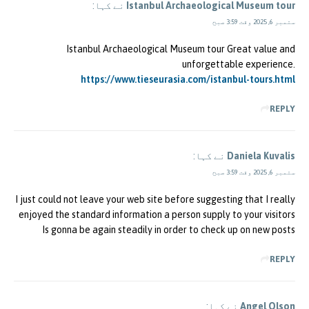
Istanbul Archaeological Museum tour
نے کہا:
ستمبر 6, 2025 وقت 3:59 صبح
Istanbul Archaeological Museum tour Great value and
unforgettable experience.
https://www.tieseurasia.com/istanbul-tours.html
REPLY
Daniela Kuvalis
نے کہا:
ستمبر 6, 2025 وقت 3:59 صبح
I just could not leave your web site before suggesting that I really
enjoyed the standard information a person supply to your visitors
Is gonna be again steadily in order to check up on new posts
REPLY
Angel Olson
نے کہا: