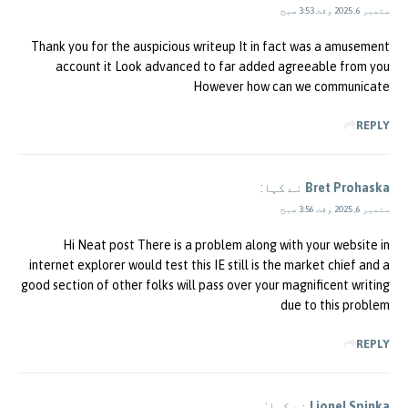
ستمبر 6, 2025 وقت 3:53 صبح
Thank you for the auspicious writeup It in fact was a amusement
account it Look advanced to far added agreeable from you
However how can we communicate
REPLY
Bret Prohaska
نے کہا:
ستمبر 6, 2025 وقت 3:56 صبح
Hi Neat post There is a problem along with your website in
internet explorer would test this IE still is the market chief and a
good section of other folks will pass over your magnificent writing
due to this problem
REPLY
Lionel Spinka
نے کہا: