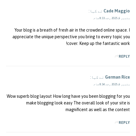
Cade Maggio
نے کہا:
ستمبر 6, 2025 وقت 8:33 شام
Your blog is a breath of fresh air in the crowded online space. I
appreciate the unique perspective you bring to every topic you
cover. Keep up the fantastic work!
REPLY
German Rice
نے کہا:
ستمبر 6, 2025 وقت 8:34 شام
Wow superb blog layout How long have you been blogging for you
make blogging look easy The overall look of your site is
magnificent as well as the content
REPLY