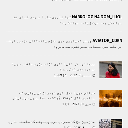
NARKOLOG NA DOM_LUOL
کیا شاہین شاہ آفریدی کے ان فٹ
ہونے کی وجہ بہت زیادہ بولنگ ہے؟
AVIATOR_CDKN
چينی کمپنيوں ميں ملازم پاکستانی مزدور اپنے
ہی ملک ميں بنيادی سہولتوں سے محروم
برطانیہ کی نئی انڈین نژاد وزیر داخلہ سویلا
بریورمین کون ہیں؟
ستمبر 9, 2022
1,989
فرانس میں الجزائری نوجوان کی پولیس کے
ہاتھوں قتل کیخلاف پُرتشدد مظاہروں میں تیزی
جون 30, 2023
1
عازمین حج کا سعودی عرب پہنچنے کا سلسلہ جاری
مئی 3, 2025
3