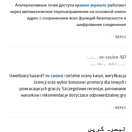
Альтернативные точки доступа
кракен зеркало
работают
через автоматическое перенаправление на основной онион
адрес с сохранением всех функций безопасности и
шифрования соединения.
REPLY
nv-casino-927
نے کہا:
دسمبر 9, 2025 وقت 2:06 صبح
Uwielbiasz hazard?
nv casino
: rzetelne oceny kasyn, weryfikacja
licencji oraz wybor bonusow i promocji dla nowych i
powracajacych graczy. Szczegolowe recenzje, porownanie
warunkow i rekomendacje dotyczace odpowiedzialnej gry.
REPLY
تبصرہ کريں