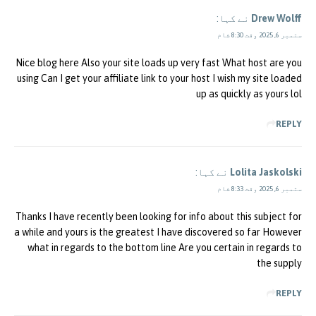
Drew Wolff
نے کہا:
ستمبر 6, 2025 وقت 8:30 شام
Nice blog here Also your site loads up very fast What host are you
using Can I get your affiliate link to your host I wish my site loaded
up as quickly as yours lol
REPLY
Lolita Jaskolski
نے کہا:
ستمبر 6, 2025 وقت 8:33 شام
Thanks I have recently been looking for info about this subject for
a while and yours is the greatest I have discovered so far However
what in regards to the bottom line Are you certain in regards to
the supply
REPLY