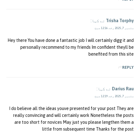
Trisha Torphy
نے کہا:
ستمبر 7, 2025 وقت 12:16 صبح
Hey there You have done a fantastic job I will certainly digg it and
personally recommend to my friends Im confident theyll be
benefited from this site
REPLY
Darius Rau
نے کہا:
ستمبر 7, 2025 وقت 12:19 صبح
I do believe all the ideas youve presented for your post They are
really convincing and will certainly work Nonetheless the posts
are too short for novices May just you please lengthen them a
little from subsequent time Thanks for the post