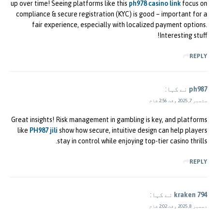
up over time! Seeing platforms like this
ph978 casino link
focus on
compliance & secure registration (KYC) is good – important for a
fair experience, especially with localized payment options.
Interesting stuff!
REPLY
ph987
نے کہا:
ستمبر 7, 2025 وقت 2:56 شام
Great insights! Risk management in gambling is key, and platforms
like
PH987 jili
show how secure, intuitive design can help players
stay in control while enjoying top-tier casino thrills.
REPLY
kraken 794
نے کہا:
دسمبر 8, 2025 وقت 2:02 شام