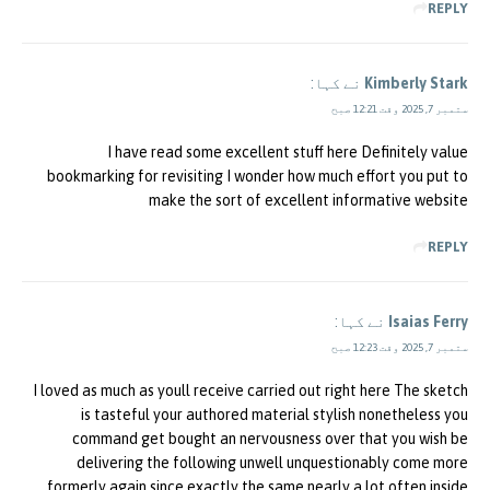
REPLY
Kimberly Stark
نے کہا:
ستمبر 7, 2025 وقت 12:21 صبح
I have read some excellent stuff here Definitely value
bookmarking for revisiting I wonder how much effort you put to
make the sort of excellent informative website
REPLY
Isaias Ferry
نے کہا:
ستمبر 7, 2025 وقت 12:23 صبح
I loved as much as youll receive carried out right here The sketch
is tasteful your authored material stylish nonetheless you
command get bought an nervousness over that you wish be
delivering the following unwell unquestionably come more
formerly again since exactly the same nearly a lot often inside