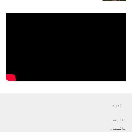
زمرے
اداريہ
پاکستان