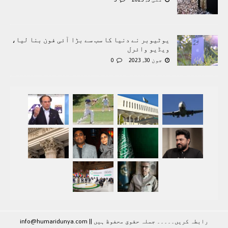
یوٹیوبر نے دنیا کا سب سے بڑا آئی فون بنا لیا،
ویڈیو وائرل
جون 30, 2023
0
رابطہ کريں۔۔۔۔۔ جملہ حقوق محفوظ ہيں |
|
info@humaridunya.com