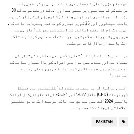
اس موقع وزیراعلیٰ نے خطاب میں کہا کہ یہ پروگرام، پہلے
مرحلے کی کامیابیوں پر مبنی ہے. اور اس کے ذریعے صوبے کے 30
ہزار نئے پرائمری اور ارلی چائلڈ ہُڈ ٹیچرز، ایک ہزار تربیت
یافتہ مینٹورز اور 35 کورس لیڈرز کو فائدہ پہنچایا جائے گا،
اس پروگرام کا مقصد اساتذہ کو اپنے. کیریئر کے آغاز ہی سے
ضروری پیشہ ورانہ صلاحیتوں اور اعتماد سے لیس کرنا ہے. تاکہ
ایک پائیدار ماڈل قائم ہو سکے۔
مراد علی شاہ نے کہا کہ ’ تعلیم کسی بھی معاشرے کی ترقی کی
بنیاد ہے. اور سندھ میں ہم انہی افراد کو بااختیار بنانے کے
لیے پرعزم ہیں. جو مستقبل کو سنوارتے ہیں، یعنی ہمارے
اساتذہ۔’
انہوں نے کہا. کہ یہ منصوبہ سندھ کے ’ کنٹینیوس پروفیشنل
ڈیولپمنٹ (CPD) ماڈل 2022’ اور ’ ECCE اینڈ فاؤنڈیشنل لرننگ
پالیسی 2024’ کے. عین مطابق ہے، تاکہ تربیت ایک جامع تعلیمی
اصلاحاتی. ایجنڈے کا حصہ بنے۔
PAKISTAN