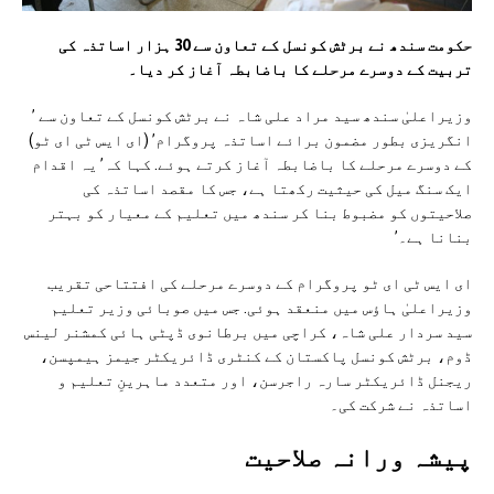
حکومت سندھ نے برٹش کونسل کے تعاون سے 30 ہزار اساتذہ کی
تربیت کے دوسرے مرحلے کا باضابطہ آغاز کر دیا۔
وزیراعلیٰ سندھ سید مراد علی شاہ نے برٹش کونسل کے تعاون سے ’
انگریزی بطور مضمون برائے اساتذہ پروگرام’ (ای ایس ٹی ای ٹو)
کے دوسرے مرحلے کا باضابطہ آغاز کرتے ہوئے. کہا کہ’ یہ اقدام
ایک سنگ میل کی حیثیت رکھتا ہے، جس کا مقصد اساتذہ کی
صلاحیتوں کو مضبوط بنا کر سندھ میں تعلیم کے معیار کو بہتر
بنانا ہے۔’
ای ایس ٹی ای ٹو پروگرام کے دوسرے مرحلے کی افتتاحی تقریب
وزیراعلیٰ ہاؤس میں منعقد ہوئی. جس میں صوبائی وزیر تعلیم
سید سردار علی شاہ، کراچی میں برطانوی ڈپٹی ہائی کمشنر لینس
ڈوم، برٹش کونسل پاکستان کے کنٹری ڈائریکٹر جیمز ہیمپسن،
ریجنل ڈائریکٹر سارہ راجرسن، اور متعدد ماہرینِ تعلیم و
اساتذہ نے شرکت کی۔
پیشہ ورانہ صلاحیت