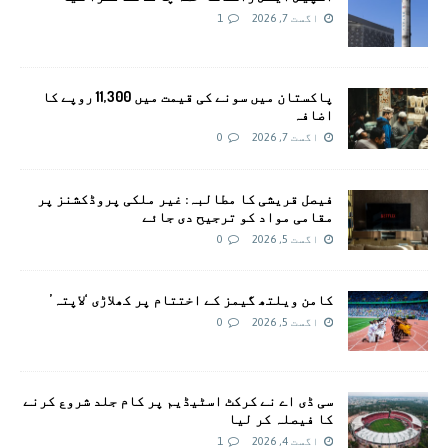
اگست 7, 2026
1
پاکستان میں سونے کی قیمت میں 11,300 روپے کا
اضافہ
اگست 7, 2026
0
فیصل قریشی کا مطالبہ: غیر ملکی پروڈکشنز پر
مقامی مواد کو ترجیح دی جائے
اگست 5, 2026
0
کامن ویلتھ گیمز کے اختتام پر کھلاڑی ‘لاپتہ’
اگست 5, 2026
0
سی ڈی اے نے کرکٹ اسٹیڈیم پر کام جلد شروع کرنے
کا فیصلہ کر لیا
اگست 4, 2026
1