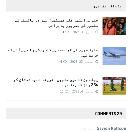
متعلقہ مضامین
جنوبی ایشیا فلم فیسٹیول میں دو پاکستانی
فلموں کی بھرپور پذیرائی
مارچ 31, 2023
4
عارف حبیب کی قیادت میں کنسورشیم نے پی آئی اے
خرید لی۔
دسمبر 23, 2025
4
پہلے ون ڈے میں جنوبی افریقا نے پاکستان کو
264 رنز کا ہدف دیا
نومبر 4, 2025
15
29 COMMENTS
Savion Rolfson
نے کہا: