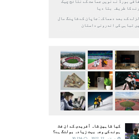
اقی بورڈ نے نویں جماعت کے نتائج چیک
نے کا طریقہ بتا دیا
زلے کے بعد دھماکہ: جاپان کے شاپنگ مال
ں تباہی کی اندرونی داستان
کیا شاہین شاہ آفریدی کے ان فٹ
ہونے کی وجہ بہت زیادہ بولنگ ہے؟
جولائی 22, 2022
30,236