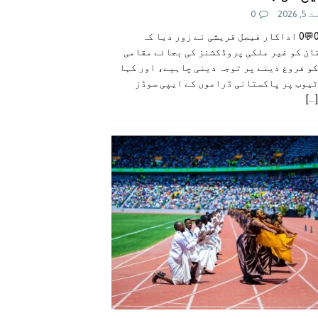
 2026
0
👍0👎0💬0 اداکار فیصل قریشی نے زور دیا کہ
ان کو غیر ملکی پروڈکشنز کی بجائے مقامی
و فروغ دینے پر توجہ دینی چاہیے، اور کہا
ٹیوب پر پاکستانی ڈراموں کے ایپی سوڈز
[...