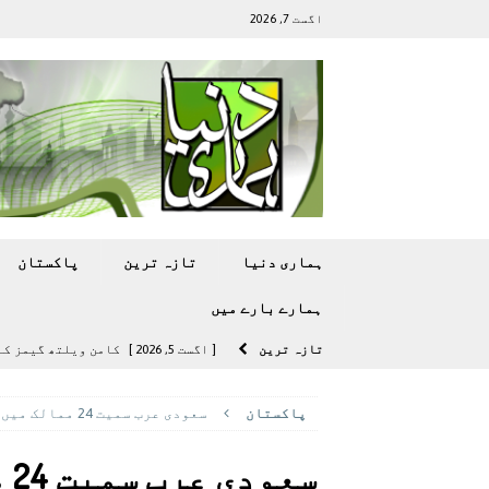
اگست 7, 2026
ہماری دنیا
تازہ ترين
پاکستان
ہمارے بارے ميں
تازہ ترين
[ اگست 4, 2026 ]
سی ڈی اے نے کرکٹ ا
[ اگست 4, 2026 ]
مشرقی ایشیا ‘بے رحم
پاکستان
سعودی عرب سمیت 24 ممالک میں 15 ہزار 953 پاکستانیوں کے قید ہونے کا انکشاف
[ اگست 3, 2026 ]
سام سنگ گلیکسی ایس 27 الٹرا سے ایک کیمرا ہٹا دے 
[ اگست 5, 2026 ]
فیصل قریشی کا مطال