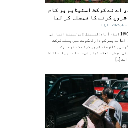
ی اے نے کرکٹ اسٹیڈیم پر کام
شروع کرنے کا فیصلہ کر لیا
 2026
1
👍0👎0💬1 اسلام آباد: کیپیٹل ڈیولپمنٹ اتھارٹی
 اے) نے پیر کو دارلحکومت میں پہلے کرکٹ
م پر کام جلد شروع کرنے کے لیے ایک
تی اجلاس منعقد کیا۔ اس سلسلے میں کنسلٹنٹ
ایت
[...]