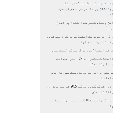
صل قریشی کا مطالبہ: غیر ملکی
وڈکشنز پر مقامی مواد کو ترجیح دی
ئے
من ویلتھ گیمز کے اختتام پر کھلاڑی
اپتہ’
 ڈی اے نے کرکٹ اسٹیڈیم پر کام جلد شروع
نے کا فیصلہ کر لیا
رقی ایشیا ‘بے رحم گرمی’ کی لپیٹ میں
سام سنگ گلیکسی ایس 27 الٹرا سے ایک
مرا ہٹا دے گا.
ریکی خزانہ نے ین مارکیٹ میں تاریخی
اخلت کی
مردوں کے کرکٹ ورلڈ کپ 2027 کے مقامات اور
انڈ کا اعلان
نرمل پُرجا سمیت 10 کوہ پیما براڈ پیک پر
پتہ