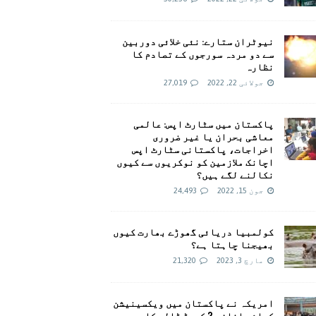
نیوٹران ستارے: نئی خلائی دوربین
سے دو مردہ سورجوں کے تصادم کا
نظارہ
جولائی 22, 2022
27,019
پاکستان میں سٹارٹ اپس: عالمی
معاشی بحران یا غیر ضروری
اخراجات، پاکستانی سٹارٹ اپس
اچانک ملازمین کو نوکریوں سے کیوں
نکالنے لگے ہیں؟
جون 15, 2022
24,493
کولمبیا دریائی گھوڑے بھارت کیوں
بھیجنا چاہتا ہے؟
مارچ 3, 2023
21,320
امريکہ نے پاکستان میں ویکسینیشن
کیلئے اضافی 2 کروڑ ڈالر کا وعدہ