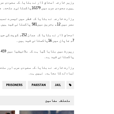
وزیر خارجہ اسحاق ڈار نے بتایا. کہ سعودی عر
ہیں، سعودی عرب میں 10279پاکستانی، متحدہ عرب امارات میں. 3523 پاکستانی قید ہیں۔
مصر میں 12، بحرین میں581 پاکستانی قید ہیں۔
7، جاپان میں 16پاکستانی قید ہیں۔
پاکستانی قید ہے۔
وزارت خارجہ نے بتایا. کہ سعودی عرب اور متحد
تبادلے کا معاہدہ نہیں ہے۔
PRISONERS
PAKISTAN
JAIL
متعلقہ مضامین