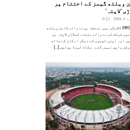
 ویلتھ گیمز کے اختتام پر
ی ‘لاپتہ’
 2026
0
👍0👎0💬0 گلاسگو میں منعقد ہونے والے کامن ویلتھ
یں شرکت کرنے والے متعدد کھلاڑی لاپتہ ہو
ں اور اپنی ٹیموں کے دیگر ارکان کے ساتھ
وطن واپس نہیں گئے۔ سکاٹ لینڈ پولیس
[...]