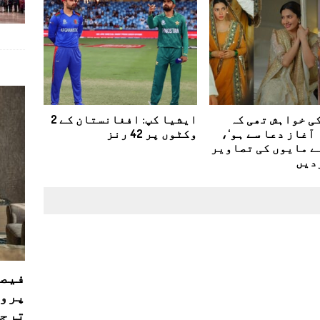
ی خواہش تھی کہ
ایشیا کپ: افغانستان کے 2
آغاز دعا سے ہو‘،
وکٹوں پر 42 رنز
ے مایوں کی تصاویر
دیں
فیصل
پروڈ
ترجی