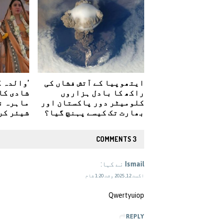
ایتھوپیا کے آتش فشاں کی
’والدہ ک
راکھ کا بادل ہزاروں
شادی کا 
کلومیٹر دور پاکستان اور
ماہرہ ن
بھارت تک کیسے پہنچ گیا؟
شیئر کر
3 COMMENTS
Ismail
نے کہا:
اگست 12, 2025 وقت 1:20 شام
Qwertyuiop
REPLY