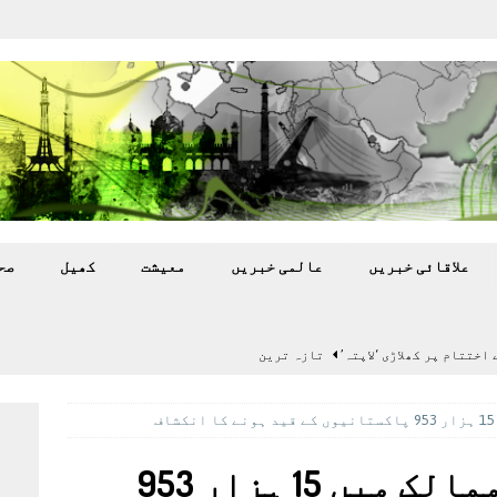
علاقائی خبريں
عالمی خبريں
معيشت
کھيل
صح
سٹیڈیم پر کام جلد شروع کرنے کا فیصلہ کر لیا
پاکستان
 گرمی’ کی لپیٹ میں
تازہ ترين
گا.
تازہ ترين
سعودی عرب سمیت 24 ممالک میں 15 ہزار 953
بہ: غیر ملکی پروڈکشنز پر مقامی مواد کو ترجیح دی جائے