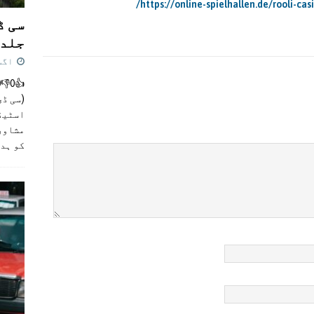
https://online-spielhallen.de/rooli-c
سی ڈ
جلد 
اگست 4,
(سی ڈی
اسٹیڈی
مشاور
کو ہد