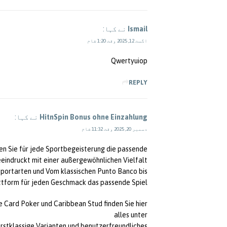
Ismail
نے کہا:
اگست 12, 2025 وقت 1:20 شام
Qwertyuiop
REPLY
HitnSpin Bonus ohne Einzahlung
نے کہا:
دسمبر 20, 2025 وقت 11:32 شام
nden Sie für jede Sportbegeisterung die passende
eindruckt mit einer außergewöhnlichen Vielfalt
Sportarten und Vom klassischen Punto Banco bis
tform für jeden Geschmack das passende Spiel.
e Card Poker und Caribbean Stud finden Sie hier
alles unter
rstklassige Varianten und benutzerfreundliches