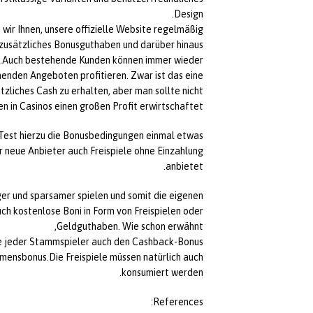
Design.
wir Ihnen, unsere offizielle Website regelmäßig
zusätzliches Bonusguthaben und darüber hinaus
e.Auch bestehende Kunden können immer wieder
enden Angeboten profitieren. Zwar ist das eine
tzliches Cash zu erhalten, aber man sollte nicht
 in Casinos einen großen Profit erwirtschaftet.
o Test hierzu die Bonusbedingungen einmal etwas
 neue Anbieter auch Freispiele ohne Einzahlung
anbietet.
nger und sparsamer spielen und somit die eigenen
h kostenlose Boni in Form von Freispielen oder
Geldguthaben. Wie schon erwähnt,
ie jeder Stammspieler auch den Cashback-Bonus.
ommensbonus.Die Freispiele müssen natürlich auch
konsumiert werden.
References: