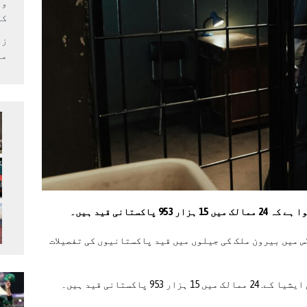
وف
کر
زل
می
کستانی قید ہیں۔
س میں بیرون ملک کی جیلوں میں قید پاکستانیوں کی تفصیلات
 پاکستانی قید ہیں۔