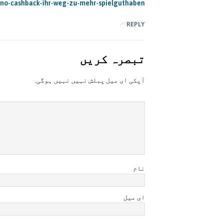
asino-cashback-ihr-weg-zu-mehr-spielguthaben/
REPLY
تبصرہ کريں
آپکی ای ميل پبلش نہيں نہيں ہوگی.
نام
ای میل