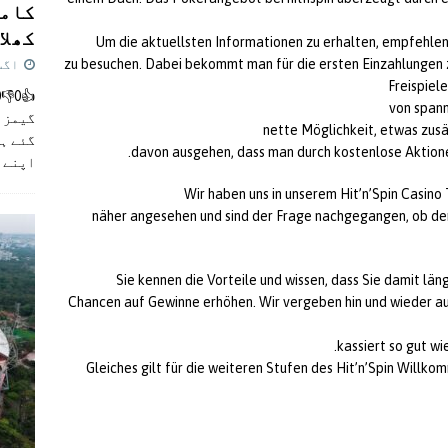
کامن
کھلاڑ
Um die aktuellsten Informationen zu erhalten, empfehlen 
zu besuchen. Dabei bekommt man für die ersten Einzahlungen 
اگست 5,
Freispiel
von spann
گیمز م
nette Möglichkeit, etwas zusä
گئے ہی
davon ausgehen, dass man durch kostenlose Aktionen
اپنے 
Wir haben uns in unserem Hit’n’Spin Casin
näher angesehen und sind der Frage nachgegangen, ob der
Sie kennen die Vorteile und wissen, dass Sie damit lä
Chancen auf Gewinne erhöhen. Wir vergeben hin und wieder auc
kassiert so gut w
Gleiches gilt für die weiteren Stufen des Hit’n’Spin Willk