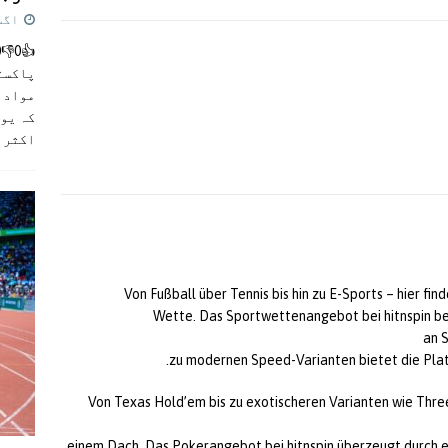
اگست 5,
پاکست
مواد ک
کہ یو
اکثر
]
Von Fußball über Tennis bis hin zu E-Sports – hier fi
Wette. Das Sportwettenangebot bei hitnspin be
an 
zu modernen Speed-Varianten bietet die Plat
Von Texas Hold’em bis zu exotischeren Varianten wie Thre
einem Dach. Das Pokerangebot bei hitnspin überzeugt durch e