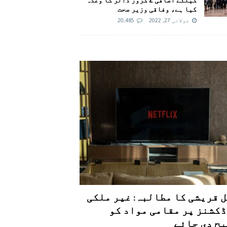
کیا ہے، وفاقی وزیر صحت
جولائی 27, 2022
20,485
 قریشی کا مطالبہ: غیر ملکی
کشنز پر مقامی مواد کو
ح دی جائے