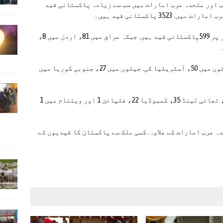
ب اور متحدہ عرب امارات میں سب سے زیادہ پاکستانی قید
وزارت خارجہ نے بتایا کہ قطر میں تیسرے نمبر پر 599پاکستانی قید ہیں. جبکہ عراق میں 81، اردن میں 8،
اسحاق ڈار نے بتایا کہ عمان 252، کویت کی جیلوں میں 50، آسٹریلیا کی. جیلوں میں 27، جنوبی کوریا میں
رپورٹ میں بتایا گیا ہے. کہ ملائیشیا میں 459، تھائی لینڈ 35، کمبوڈیا 22، فلپائن 1 اور ویتنام میں 1
ہ عرب امارات کے علاوہ. کسی ملک سے پاکستان کا قیدیوں کے