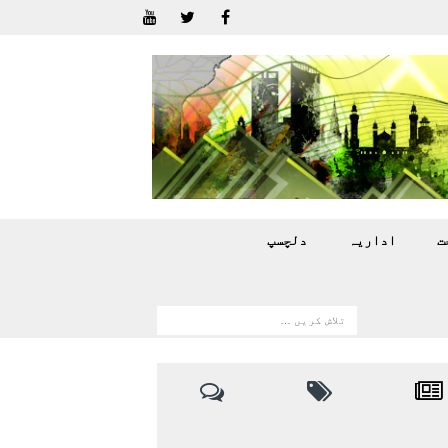
ت
اداريہ
دلچسپ