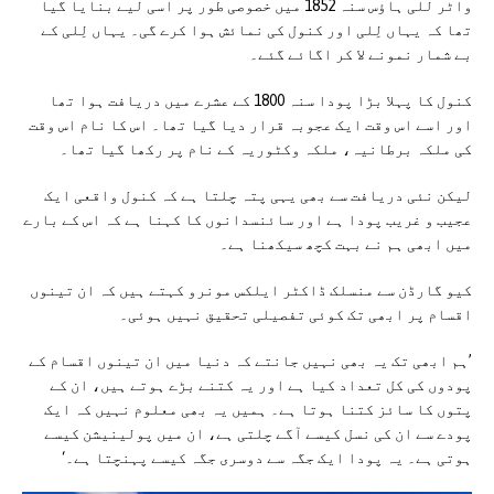
واٹر للی ہاؤس سنہ 1852 میں خصوصی طور پر اسی لیے بنایا گیا
تھا کہ یہاں لِلی اور کنول کی نمائش ہوا کرے گی۔ یہاں لِلی کے
بے شمار نمونے لا کر اگائے گئے۔
کنول کا پہلا بڑا پودا سنہ 1800 کے عشرے میں دریافت ہوا تھا
اور اسے اس وقت ایک عجوبہ قرار دیا گیا تھا۔ اس کا نام اس وقت
کی ملکہ برطانیہ، ملکہ وکٹوریہ کے نام پر رکھا گیا تھا۔
لیکن نئی دریافت سے بھی یہی پتہ چلتا ہے کہ کنول واقعی ایک
عجیب و غریب پودا ہے اور سائنسدانوں کا کہنا ہے کہ اس کے بارے
میں ابھی ہم نے بہت کچھ سیکھنا ہے۔
کیو گارڈن سے منسلک ڈاکٹر ایلکس مونرو کہتے ہیں کہ ان تینوں
اقسام پر ابھی تک کوئی تفصیلی تحقیق نہیں ہوئی۔
’ہم ابھی تک یہ بھی نہیں جانتے کہ دنیا میں ان تینوں اقسام کے
پودوں کی کل تعداد کیا ہے اور یہ کتنے بڑے ہوتے ہیں، ان کے
پتوں کا سائز کتنا ہوتا ہے۔ ہمیں یہ بھی معلوم نہیں کہ ایک
پودے سے ان کی نسل کیسے آگے چلتی ہے، ان میں پولینیشن کیسے
ہوتی ہے۔ یہ پودا ایک جگہ سے دوسری جگہ کیسے پہنچتا ہے۔‘