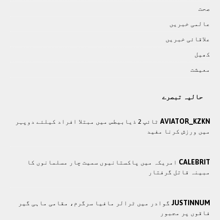
صحت
عالمی خبريں
علاقائی خبريں
کھيل
معيشت
حالیہ تبصرے
AVIATOR_KZKN
ٹائپ 2 ذیابیطس میں مبتلا افراد کیلئے دوپہر
میں ورزش کرنا مفید
CALEBRIT
امریکہ میں پاکستانیوں سمیت چار مسلمانوں کا
مبینہ قاتل گرفتار
JUSTINNUM
گوادر میں ٹرالر مافیا سرگرم، مقامی ماہی گیر
فاقوں پر مجبور