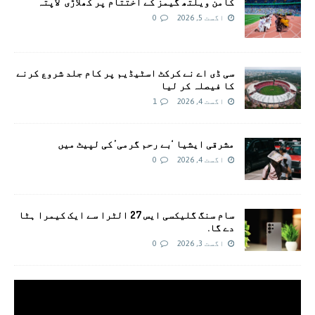
کامن ویلتھ گیمز کے اختتام پر کھلاڑی ‘لاپتہ’
اگست 5, 2026
0
سی ڈی اے نے کرکٹ اسٹیڈیم پر کام جلد شروع کرنے
کا فیصلہ کر لیا
اگست 4, 2026
1
مشرقی ایشیا ‘بے رحم گرمی’ کی لپیٹ میں
اگست 4, 2026
0
سام سنگ گلیکسی ایس 27 الٹرا سے ایک کیمرا ہٹا
دے گا.
اگست 3, 2026
0