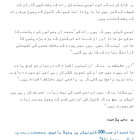
یہ کام کرنے کے لیے لوسی سمتھ کو رات کے وقت کیو گارڈن کے
شیشے کے گھر میں جانا پڑتا تھا کیونکہ کنول کے پھول صرف رات
کے وقت کھلتے ہیں۔
لوسی کہتی ہیں کہ یوں رات کو ’مجھے ان پھولوں کو دیکھنے کا
موقع مل جاتا اور ان کے ساتھ اس کنول کے بڑے بڑے پتوں کا
جائزہ لینے کا بھی۔ یوں میں پودے کے مخلف حصوں کی تفیصلی
ڈرائنگ بنانے کے قابل ہو گئی۔‘
’اور حقیقت یہ ہے کہ ان تینوں اقسام کے درمیان جو فرق پائے
جاتے ہیں، میں جب ان کی تصویر کشی کر رہی تھی تو میرے دماغ یہ
بات مزید واضح ہو گئی کہ یہ واقعی تین مختلف اقسام ہیں۔‘
’ہو سکتا ہے کہ میں اس نئی قسم کی بہت زیادہ تعریف کر رہی ہوں
لیکن یہ سچ ہے کہ کنول کی اس نئی قسم کے پھول سب سے زیادہ
خوبصورت ہیں۔‘
یہ بھی پڑھیے
سائنسدان جسے 200 کلومیٹر پر پھیلا باغیچہ سمجھتے رہے، وہ
ایک ہی پودا نکلا!