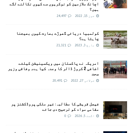
اچانک ملازمین کو نوکریوں سے کیوں نکالنے لگے
ہیں؟
جون 15, 2022
24,497
کولمبیا دریائی گھوڑے بھارت کیوں بھیجنا
چاہتا ہے؟
مارچ 3, 2023
21,321
امريکہ نے پاکستان میں ویکسینیشن کیلئے
اضافی 2 کروڑ ڈالر کا وعدہ کیا ہے، وفاقی وزیر
صحت
جولائی 27, 2022
20,491
فیصل قریشی کا مطالبہ: غیر ملکی پروڈکشنز پر
مقامی مواد کو ترجیح دی جائے
اگست 5, 2026
0