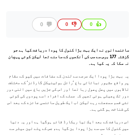
💬
0
👎
👍
0
0
سائنسدانوں نے ایک بہت بڑا کنول کا پودا دریافت کيا ہے جو
گزشتہ 177 برس سے سب کی آنکھوں کے سامنے تھا لیکن کوئی پہچان
نہ سکا کہ یہ کیا ہے۔
یہ بہت بڑا پودا ایک عرصے سے لندن کے مضافات میں کیو کے مقام
پر واقع مشہور نباتاتی باغ ’رائل بوٹینیکل گارڈنز‘ کے مختلف
تالابوں میں پھل پھول رہا تھا اور اس کی جڑیں باغ میں اتنی دور
دور تک پھیلی ہوئی تھیں کہ عملے کے افراد اسے پودوں کی کوئی
نئی قسم سمجھتے رہے لیکن اب ایک طویل سائنسی جائزے کے بعد اس
کی شناخت ہو گئی ہے۔
اس دریافت کے بعد ایک نیا ریکارڈ قائم ہوگیا ہے اور یہ دنیا
میں کنول کا سب سے بڑا پودا بن گیا ہے، جس کے پتے تین میٹر سے
بھی زیادہ چوڑے ہیں۔