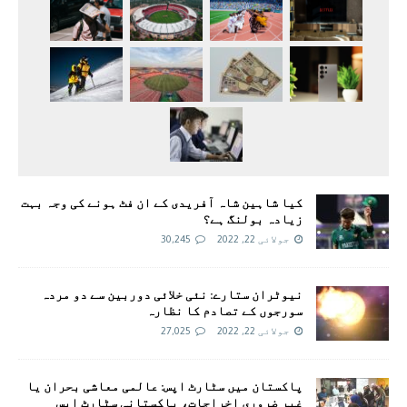
کیا شاہین شاہ آفریدی کے ان فٹ ہونے کی وجہ بہت
زیادہ بولنگ ہے؟
جولائی 22, 2022
30,245
نیوٹران ستارے: نئی خلائی دوربین سے دو مردہ
سورجوں کے تصادم کا نظارہ
جولائی 22, 2022
27,025
پاکستان میں سٹارٹ اپس: عالمی معاشی بحران یا
غیر ضروری اخراجات، پاکستانی سٹارٹ اپس