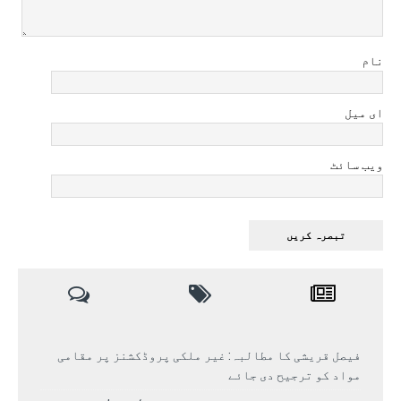
نام
ای میل
ویب سائٹ
فیصل قریشی کا مطالبہ: غیر ملکی پروڈکشنز پر مقامی
مواد کو ترجیح دی جائے