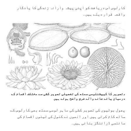
کارلوس اس دریافت کو اپنی پیشہ وارانہ زندگی کا یادگار
واقعہ قرار دیتے ہیں۔
،تصویر کا کیپشنلوسی سمتھ کی تفصیلی تصویر کشی سے مختلف اقسام کے
درمیان پائے جانے والے فرق واضح ہوئے ہیں
پھول بوٹیوں کی تصویر کشی کی ماہر لوسی سمتھ بھی کارلوس کے
ساتھ کام کرتی ہیں اور انھوں نے کنول کی تینوں اقسام کی
سائنسی ڈرائنگز بنائی ہیں۔