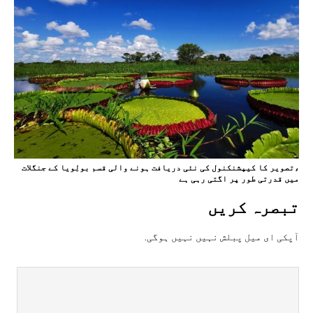
،تصویر کا کیپشنکنول کی نئی دریافت ہونے والی قسم بولِویا کے جنگلات
میں قدرتی طور پر اگتی رہی ہے
تبصرہ کريں
آپکی ای ميل پبلش نہيں نہيں ہوگی.