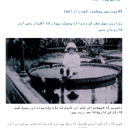
گلابوں میں پوشیدہ کچھ راز افشا
ہزاروں میل سفر کرنے والے پھول، پیار کا اظہار بھی اور
کاروبار بھی
،تصویر کا کیپشنواٹر لِلی اور کنول کے بڑے بڑے پودے اور پھول کیو
گارڈن کی تاریخ کا حصہ رہے ہیں
کیو گارڈن کی اپنی طویل تاریخ پودوں کے ساتھ جڑی ہوئی ہے اور