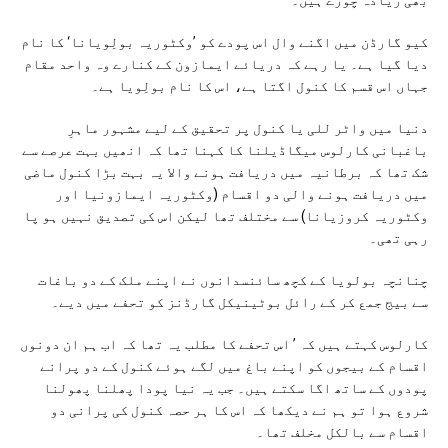
کیو گارڈن میں اگنے وال اس پودے کو ’وکٹوریہ بولِویانا‘ کا نام
دیا گیا ہے۔ یا رہے کہ دریائے ایمازون کے کنارے وہ واحد مقام
جہاں اس قسم کا کنول اگتا ہے، اس کا نام بولِویا ہے۔
دنیا میں واٹر للی یا کنول پر تحقیق کے لیے مشہور ماہرِ
باغبانی کارلوس میگاڈیلنا کا کہنا تھا کہ انھیں بہت عرصے سے
شک تھا کہ برطانیہ میں دریافت ہونے والا یہ بہت بڑا کنول ماضی
میں دریافت ہونے والی دو اقسام (وکٹوریہ ایمازونیا اور
وکٹوریہ کروزیانا) سے مختلف تھا لیکن اس کی تصدیق نہیں ہو پا
رہی تھی۔
چنانچہ بولویا کے کچھ سائنسدانوں نے اپنے ملک کے دو باغات
سے بیج جمع کر کے رائل بوٹینیکل گارڈنز کو تحفے میں دیے۔
کارلوس کہتے ہیں کہ ’ اس تحفے کا مطلب یہ تھا کہ اب ہم ان دونوں
اقسام کے بیجوں کو اپنے باغ میں لگے ہوئے کنول کے دو پرانے
پودوں کے ساتھ اگا سکتے ہیں۔ جب یہ نیا پودا پھلنا پھولنا
شروع ہوا تو ہم نے دیکھا کہ اس کا ہر حصہ کنول کی پرانی دو
اقسام سے بالکل مخلف تھا۔