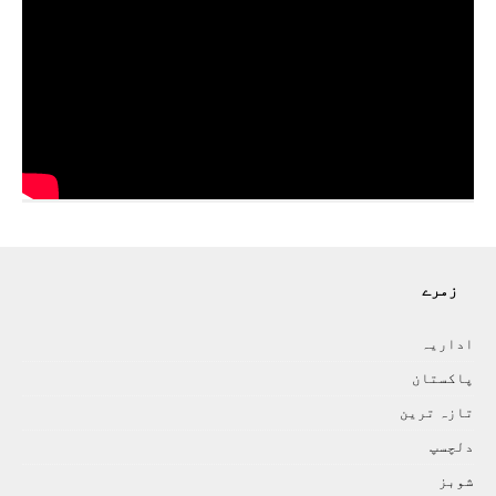
زمرے
اداريہ
پاکستان
تازہ ترين
دلچسپ
شوبز