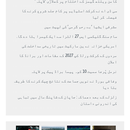
کامن ویلتھ گیمز کے اختتام پر کھلاڑی ‘لاپتہ’
سی ڈی اے نے کرکٹ اسٹیڈیم پر کام جلد شروع کرنے کا
فیصلہ کر لیا
مشرقی ایشیا ‘بے رحم گرمی’ کی لپیٹ میں
سام سنگ گلیکسی ایس 27 الٹرا سے ایک کیمرا ہٹا دے گا.
امریکی خزانہ نے ین مارکیٹ میں تاریخی مداخلت کی
مردوں کے کرکٹ ورلڈ کپ 2027 کے مقامات اور برانڈ کا
اعلان
نرمل پُرجا سمیت 10 کوہ پیما براڈ پیک پر لاپتہ
وفاقی بورڈ نے نویں جماعت کے نتائج چیک کرنے کا طریقہ
بتا دیا
زلزلے کے بعد دھماکہ: جاپان کے شاپنگ مال میں تباہی
کی اندرونی داستان