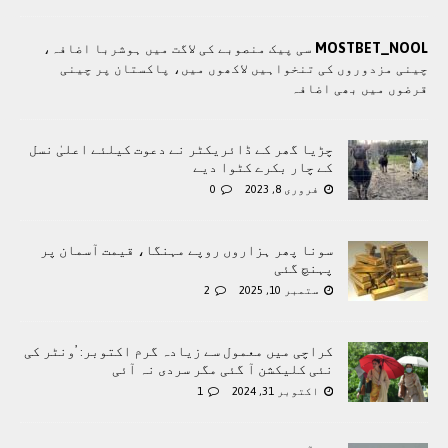
MOSTBET_NOOL
سی پيک منصوبے کی لاگت ميں ہوشربا اضافہ،
چينی مزدوروں کی تنخواہيں لاکھوں ميں، پاکستان پر چینی
قرضوں ميں بھی اضافہ
چڑیا گھر کے ڈائریکٹر نے دعوت کیلئے اعلیٰ نسل
کے چار بکرے کٹوا دیے
فروری 8, 2023
0
سونا پھر ہزاروں روپے مہنگا، قیمت آسمان پر
پہنچ گئی
ستمبر 10, 2025
2
کراچی میں معمول سے زیادہ گرم اکتوبر: ’ونٹر کی
نئی کلیکشن آ گئی مگر سردی نہ آئی
اکتوبر 31, 2024
1