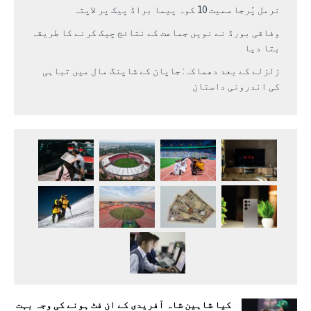
نرمل پُرجا سمیت 10 کوہ پیما براڈ پیک پر لاپتہ
وفاقی بورڈ نے نویں جماعت کے نتائج چیک کرنے کا طریقہ
بتا دیا
زلزلے کے بعد دھماکہ: جاپان کے شاپنگ مال میں تباہی
کی اندرونی داستان
کیا شاہین شاہ آفریدی کے ان فٹ ہونے کی وجہ بہت