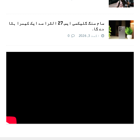
سام سنگ گلیکسی ایس 27 الٹرا سے ایک کیمرا ہٹا
دے گا.
اگست 3, 2026
0