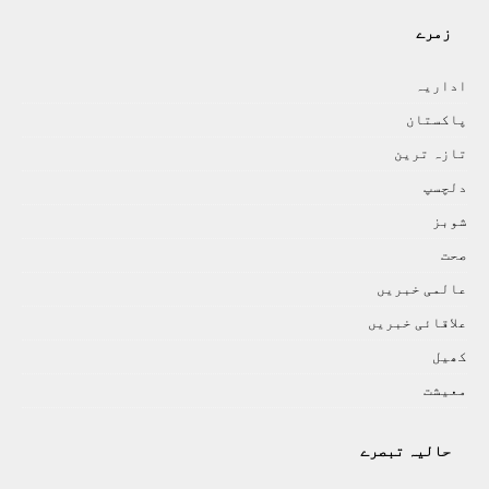
زمرے
اداريہ
پاکستان
تازہ ترين
دلچسپ
شوبز
صحت
عالمی خبريں
علاقائی خبريں
کھيل
معيشت
حالیہ تبصرے