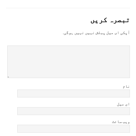
تبصرہ کريں
آپکی ای ميل پبلش نہيں نہيں ہوگی.
نام
ای میل
ویب سائٹ