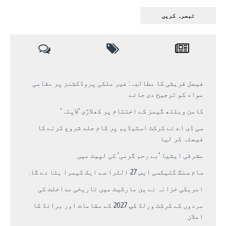
فیصل قریشی کا مطالبہ: غیر ملکی پروڈکشنز پر مقامی
مواد کو ترجیح دی جائے
کامن ویلتھ گیمز کے اختتام پر کھلاڑی ‘لاپتہ’
سی ڈی اے نے کرکٹ اسٹیڈیم پر کام جلد شروع کرنے کا
فیصلہ کر لیا
مشرقی ایشیا ‘بے رحم گرمی’ کی لپیٹ میں
سام سنگ گلیکسی ایس 27 الٹرا سے ایک کیمرا ہٹا دے گا.
امریکی خزانہ نے ین مارکیٹ میں تاریخی مداخلت کی
مردوں کے کرکٹ ورلڈ کپ 2027 کے مقامات اور برانڈ کا
اعلان