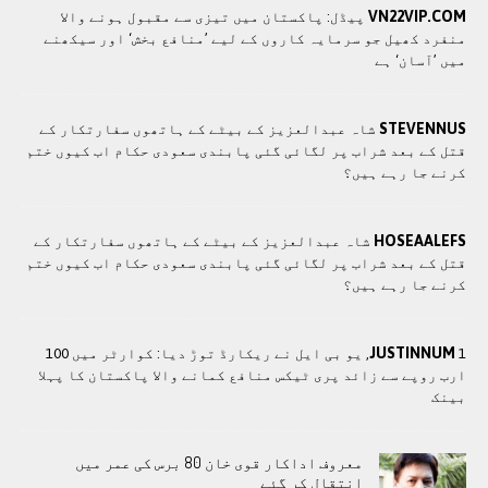
VN22VIP.COM
پیڈل: پاکستان میں تیزی سے مقبول ہونے والا
منفرد کھیل جو سرمایہ کاروں کے لیے ’منافع بخش‘ اور سیکھنے
میں ’آسان‘ ہے
STEVENNUS
شاہ عبدالعزیز کے بیٹے کے ہاتھوں سفارتکار کے
قتل کے بعد شراب پر لگائی گئی پابندی سعودی حکام اب کیوں ختم
کرنے جا رہے ہیں؟
HOSEAALEFS
شاہ عبدالعزیز کے بیٹے کے ہاتھوں سفارتکار کے
قتل کے بعد شراب پر لگائی گئی پابندی سعودی حکام اب کیوں ختم
کرنے جا رہے ہیں؟
JUSTINNUM
1, یو بی ایل نے ریکارڈ توڑ دیا: کوارٹر میں 100
ارب روپے سے زائد پری ٹیکس منافع کمانے والا پاکستان کا پہلا
بینک
معروف اداکار قوی خان 80 برس کی عمر میں
انتقال کر گئے