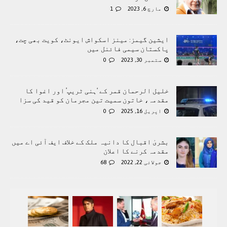
مارچ 6, 2023
1
ایشین گیمز: مینز اسکواش ایونٹ، کویت بھی چت،
پاکستان سیمی فائنل میں
ستمبر 30, 2023
0
خلیل الرحمان قمر کے ‘ہنی ٹریپ’ اور اغوا کا
مقدمہ، خاتون سمیت تین مجرمان کو قید کی سزا
اپریل 16, 2025
0
بشریٰ اقبال کا دانیہ ملک کے خلاف ایف آئی اے میں
مقدمہ کرنے کا اعلان
جولائی 22, 2022
68