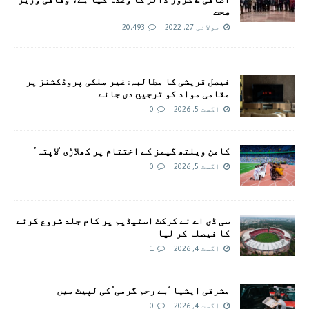
صحت
جولائی 27, 2022
20,493
فیصل قریشی کا مطالبہ: غیر ملکی پروڈکشنز پر
مقامی مواد کو ترجیح دی جائے
اگست 5, 2026
0
کامن ویلتھ گیمز کے اختتام پر کھلاڑی ‘لاپتہ’
اگست 5, 2026
0
سی ڈی اے نے کرکٹ اسٹیڈیم پر کام جلد شروع کرنے
کا فیصلہ کر لیا
اگست 4, 2026
1
مشرقی ایشیا ‘بے رحم گرمی’ کی لپیٹ میں
اگست 4, 2026
0