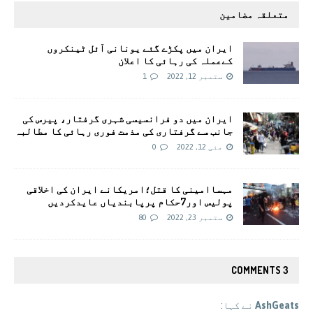
متعلقہ مضامین
ایران میں پکڑے گئے یونانی آئل ٹینکروں
کےعملہ کی رہائی کا اعلان
ستمبر 12, 2022
1
ایران میں دو فرانسیسی شہری گرفتار، پیرس کی
جانب سے گرفتاری کی مذمت فوری رہائی کا مطالبہ
مئی 12, 2022
0
مہساامینی کا قتل؛امریکانے ایران کی اخلاقی
پولیس اور7حکام پرپابندیاں عایدکردیں
ستمبر 23, 2022
80
3 COMMENTS
AshGeats
نے کہا: