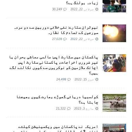
زیادہ بولنگ ہے؟
جولائی 22, 2022
30,249
نیوٹران ستارے: نئی خلائی دوربین سے دو مردہ
سورجوں کے تصادم کا نظارہ
جولائی 22, 2022
27,028
پاکستان میں سٹارٹ اپس: عالمی معاشی بحران یا
غیر ضروری اخراجات، پاکستانی سٹارٹ اپس
اچانک ملازمین کو نوکریوں سے کیوں نکالنے لگے
ہیں؟
جون 15, 2022
24,498
کولمبیا دریائی گھوڑے بھارت کیوں بھیجنا
چاہتا ہے؟
مارچ 3, 2023
21,322
امريکہ نے پاکستان میں ویکسینیشن کیلئے
اضافی 2 کروڑ ڈالر کا وعدہ کیا ہے، وفاقی وزیر