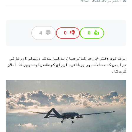
اکتوبر 20, 2022
4
💬
4
👎
👍
0
0
برطانوی دفتر خارجہ کے ترجمان نے کہا ہے کہ روس کو ڈرونز کی
فراہمی کے معاملے پر برطانیہ ایران کیخلاف پابندیوں کا اعلان
کرے گا۔