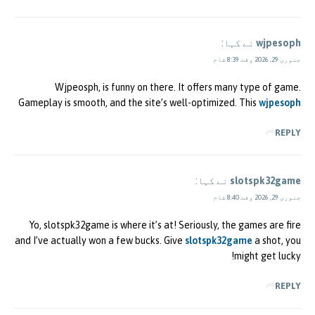
wjpesoph
نے کہا:
جنوری 29, 2026 وقت 8:39 شام
Wjpeosph, is funny on there. It offers many type of game.
Gameplay is smooth, and the site’s well-optimized. This
wjpesoph
REPLY
slotspk32game
نے کہا:
جنوری 29, 2026 وقت 8:40 شام
Yo, slotspk32game is where it’s at! Seriously, the games are fire
and I’ve actually won a few bucks. Give
slotspk32game
a shot, you
might get lucky!
REPLY