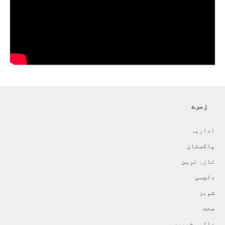
زمرے
اداريہ
پاکستان
تازہ ترين
دلچسپ
شوبز
صحت
عالمی خبريں