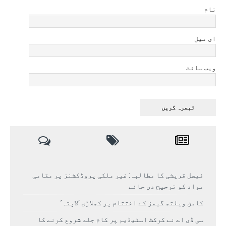
نام
ای میل
ویب سائٹ
فیصل قریشی کا مطالبہ: غیر ملکی پروڈکشنز پر مقامی
مواد کو ترجیح دی جائے
کامن ویلتھ گیمز کے اختتام پر کھلاڑی ‘لاپتہ’
سی ڈی اے نے کرکٹ اسٹیڈیم پر کام جلد شروع کرنے کا