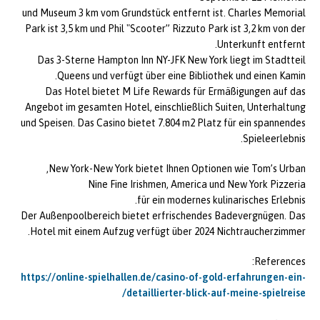
und Museum 3 km vom Grundstück entfernt ist. Charles Memorial
Park ist 3,5 km und Phil "Scooter” Rizzuto Park ist 3,2 km von der
Unterkunft entfernt.
Das 3-Sterne Hampton Inn NY-JFK New York liegt im Stadtteil
Queens und verfügt über eine Bibliothek und einen Kamin.
Das Hotel bietet M Life Rewards für Ermäßigungen auf das
Angebot im gesamten Hotel, einschließlich Suiten, Unterhaltung
und Speisen. Das Casino bietet 7.804 m2 Platz für ein spannendes
Spieleerlebnis.
New York-New York bietet Ihnen Optionen wie Tom’s Urban,
Nine Fine Irishmen, America und New York Pizzeria
für ein modernes kulinarisches Erlebnis.
Der Außenpoolbereich bietet erfrischendes Badevergnügen. Das
Hotel mit einem Aufzug verfügt über 2024 Nichtraucherzimmer.
References:
https://online-spielhallen.de/casino-of-gold-erfahrungen-ein-
detaillierter-blick-auf-meine-spielreise/