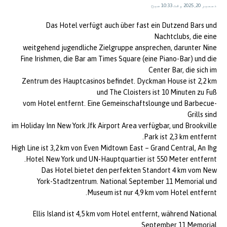
دسمبر 20, 2025 وقت 10:33 صبح
Das Hotel verfügt auch über fast ein Dutzend Bars und
Nachtclubs, die eine
weitgehend jugendliche Zielgruppe ansprechen, darunter Nine
Fine Irishmen, die Bar am Times Square (eine Piano-Bar) und die
Center Bar, die sich im
Zentrum des Hauptcasinos befindet. Dyckman House ist 2,2 km
und The Cloisters ist 10 Minuten zu Fuß
vom Hotel entfernt. Eine Gemeinschaftslounge und Barbecue-
Grills sind
im Holiday Inn New York Jfk Airport Area verfügbar, und Brookville
Park ist 2,3 km entfernt.
High Line ist 3,2 km von Even Midtown East – Grand Central, An Ihg
Hotel New York und UN-Hauptquartier ist 550 Meter entfernt.
Das Hotel bietet den perfekten Standort 4 km vom New
York-Stadtzentrum. National September 11 Memorial und
Museum ist nur 4,9 km vom Hotel entfernt.
Ellis Island ist 4,5 km vom Hotel entfernt, während National
September 11 Memorial