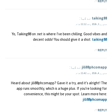
REPLY
taiking88
نے کہا:
جنوری 3, 2026 وقت 11:12 شام
Yo, Taiking88 on .net is where I’ve been chilling. Good vibes and
decent odds! You should give it a shot.
taiking88
REPLY
jili88phcomapp
نے کہا:
جنوری 4, 2026 وقت 11:42 شام
Heard about jili88phcomapp? Gave it a try, and it’s alright! The
app runs smoothly, which is a huge plus. If you’re looking for
convenience, this might be your spot. Learn more here:
jili88phcomapp
REPLY