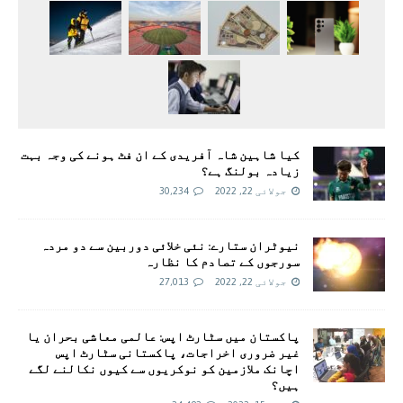
کیا شاہین شاہ آفریدی کے ان فٹ ہونے کی وجہ بہت
زیادہ بولنگ ہے؟
جولائی 22, 2022
30,234
نیوٹران ستارے: نئی خلائی دوربین سے دو مردہ
سورجوں کے تصادم کا نظارہ
جولائی 22, 2022
27,013
پاکستان میں سٹارٹ اپس: عالمی معاشی بحران یا
غیر ضروری اخراجات، پاکستانی سٹارٹ اپس
اچانک ملازمین کو نوکریوں سے کیوں نکالنے لگے
ہیں؟