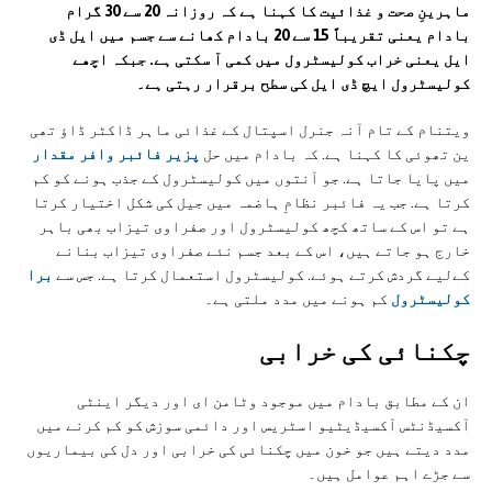
ماہرینِ صحت و غذائیت کا کہنا ہے کہ روزانہ 20 سے 30 گرام
بادام یعنی تقریباً 15 سے 20 بادام کھانے سے جسم میں ایل ڈی
ایل یعنی خراب کولیسٹرول میں کمی آ سکتی ہے. جبکہ اچھے
کولیسٹرول ایچ ڈی ایل کی سطح برقرار رہتی ہے۔
ویتنام کے تام آنہ جنرل اسپتال کے غذائی ماہر ڈاکٹر ڈاؤ تھی
ین تھوئی کا کہنا ہے. کہ بادام میں حل
پزیر فائبر وافر مقدار
میں پایا جاتا ہے. جو آنتوں میں کولیسٹرول کے جذب ہونے کو کم
کرتا ہے. جب یہ فائبر نظامِ ہاضمہ میں جیل کی شکل اختیار کرتا
ہے تو اس کے ساتھ کچھ کولیسٹرول اور صفراوی تیزاب بھی باہر
خارج ہو جاتے ہیں، اس کے بعد جسم نئے صفراوی تیزاب بنانے
کےلیے گردش کرتے ہوئے. کولیسٹرول استعمال کرتا ہے. جس سے
برا
کولیسٹرول
کم ہونے میں مدد ملتی ہے۔
چکنائی کی خرابی
ان کے مطابق بادام میں موجود وٹامن ای اور دیگر اینٹی
آکسیڈنٹس آکسیڈیٹیو اسٹریس اور دائمی سوزش کو کم کرنے میں
مدد دیتے ہیں جو خون میں چکنائی کی خرابی اور دل کی بیماریوں
سے جڑے اہم عوامل ہیں۔