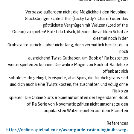
Verpasse außerdem nicht die Möglichkeit den Novoline-
Glücksbringer schlechthin (Lucky Lady’s Charm) oder das
göttlichste Vergnügen mit Walzen (Lord of the
Ocean) zu spielen! Rätst du falsch, bleiben die antiken Schätze
diesmal noch in der
Grabstätte zurück – aber nicht lang, denn vermutlich besitzt du ja
noch
ausreichend Twist-Guthaben, um Book of Ra kostenlos
weiterspielen zu können! Die wahre Magie von Book of Ra deluxe
offenbart sich,
sobald es dir gelingt, Freispiele, also Spins, die für dich gratis sind
und dich auch keine Twists kosten, freizuschalten und völlig ohne
Risiko zu
spielen! Die Online Slots & Spielautomaten der legendären Book
of Ra Serie von Novomatic zählen nicht umsonst zu den
populärsten Walzenspielen auf dem Planeten.
References:
https://online-spielhallen.de/avantgarde-casino-login-ihr-weg-