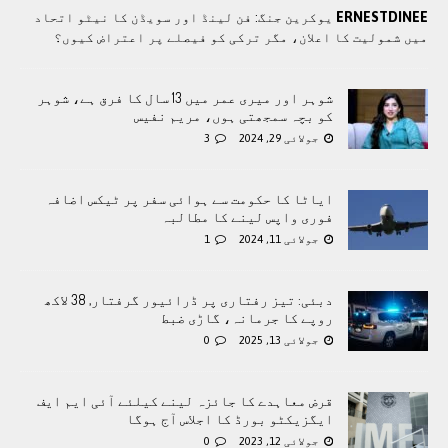
ERNESTDINEE
یوکرین جنگ: فن لینڈ اور سویڈن کا نیٹو اتحاد
میں شمولیت کا اعلان، مگر ترکی کو فیصلے پر اعتراض کیوں؟
شوہر اور میری عمر میں 13 سال کا فرق ہے، شوہر
کو بچہ سمجھتی ہوں، مریم نفیس
جولائی 29, 2024
3
ایاٹا کا حکومت سے ہوائی سفر پر ٹیکس اضافہ
فوری واپس لینے کا مطالبہ
جولائی 11, 2024
1
دبئی: تیز رفتاری پر ڈرائیور گرفتار, 38 لاکھ
روپے کا جرمانہ، گاڑی ضبط
جولائی 13, 2025
0
قرض معاہدے کا جائزہ لینے کیلئے آئی ایم ایف
ایگزیکٹو بورڈ کا اجلاس آج ہوگا
جولائی 12, 2023
0