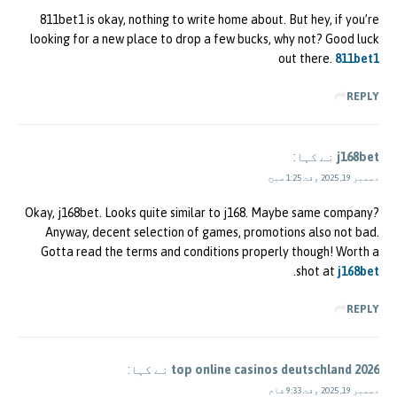
811bet1 is okay, nothing to write home about. But hey, if you’re
looking for a new place to drop a few bucks, why not? Good luck
out there.
811bet1
REPLY
j168bet
نے کہا:
دسمبر 19, 2025 وقت 1:25 صبح
Okay, j168bet. Looks quite similar to j168. Maybe same company?
Anyway, decent selection of games, promotions also not bad.
Gotta read the terms and conditions properly though! Worth a
.
shot at
j168bet
REPLY
top online casinos deutschland 2026
نے کہا:
دسمبر 19, 2025 وقت 9:33 شام