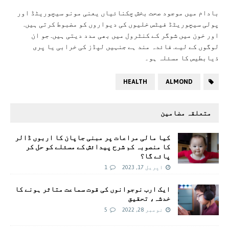
بادام میں موجود صحت بخش چکنائیاں یعنی مونو سیچوریٹڈ اور
پولی سیچوریٹڈ فیٹس خلیوں کی دیواروں کو مضبوط کرتی ہیں.
اور خون میں شوگر کے کنٹرول میں بھی مدد دیتی ہیں. جو ان
لوگوں کے لیے. فائدہ مند ہے جنہیں لپڈز کی خرابی یا پری
ذیابطیس کا مسئلہ ہو۔
HEALTH
ALMOND
متعلقہ مضامین
کیا مالی مراعات پر مبنی جاپان کا اربوں ڈالر
کا منصوبہ کم شرح پیدائش کے مسئلے کو حل کر
پائے گا؟
اپریل 17, 2023
1
ایک ارب نوجوانوں کی قوت سماعت متاثر ہونے کا
خدشہ، تحقیق
نومبر 28, 2022
5