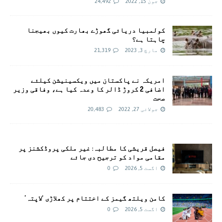
جون 15, 2022
24,492
کولمبیا دریائی گھوڑے بھارت کیوں بھیجنا
چاہتا ہے؟
مارچ 3, 2023
21,319
امريکہ نے پاکستان میں ویکسینیشن کیلئے
اضافی 2 کروڑ ڈالر کا وعدہ کیا ہے، وفاقی وزیر
صحت
جولائی 27, 2022
20,483
فیصل قریشی کا مطالبہ: غیر ملکی پروڈکشنز پر
مقامی مواد کو ترجیح دی جائے
اگست 5, 2026
0
کامن ویلتھ گیمز کے اختتام پر کھلاڑی ‘لاپتہ’
اگست 5, 2026
0