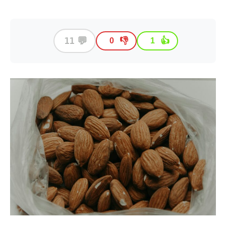
💬
11
👎
👍
0
1