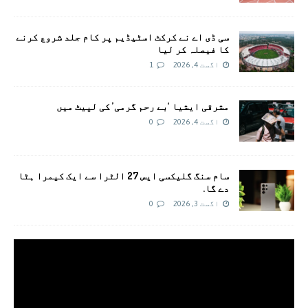
سی ڈی اے نے کرکٹ اسٹیڈیم پر کام جلد شروع کرنے
کا فیصلہ کر لیا
اگست 4, 2026
1
مشرقی ایشیا ‘بے رحم گرمی’ کی لپیٹ میں
اگست 4, 2026
0
سام سنگ گلیکسی ایس 27 الٹرا سے ایک کیمرا ہٹا
دے گا.
اگست 3, 2026
0