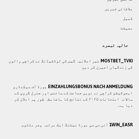
علاقائی خبريں
کھيل
معيشت
حالیہ تبصرے
MOSTBET_TVKI
غیر اعلانیہ گیس کی لوڈشیڈنگ نے کراچی والوں
کی زندگیاں اجیرن کر دیں
EINZAHLUNGSBONUS NACH ANMELDUNG
بورڈ آف سیکنڈری
ایجوکیشن کراچی نے نویں جماعت کے سائنس اور جنرل گروپ کے
سالانہ امتحانات ۲۰۲۵ کے نتائج کا باضابطہ طور پر اعلان کر
دیا ہے۔
1WIN_EASR
آئی سی سی بورڈ میٹنگ ایک مرتبہ پھر ملتوی