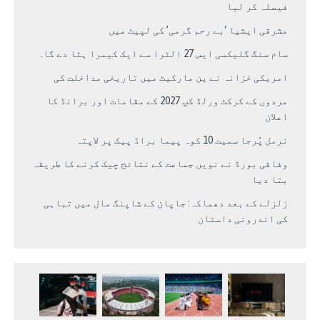
فیصلہ کر لیا
مشرقی ایشیا ‘بے رحم گرمی’ کی لپیٹ میں
سام سنگ گلیکسی ایس 27 الٹرا سے ایک کیمرا ہٹا دے گا.
امریکی خزانہ نے ین مارکیٹ میں تاریخی مداخلت کی
مردوں کے کرکٹ ورلڈ کپ 2027 کے مقامات اور برانڈ کا
اعلان
نرمل پُرجا سمیت 10 کوہ پیما براڈ پیک پر لاپتہ
وفاقی بورڈ نے نویں جماعت کے نتائج چیک کرنے کا طریقہ
بتا دیا
زلزلے کے بعد دھماکہ: جاپان کے شاپنگ مال میں تباہی
کی اندرونی داستان