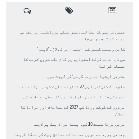
فیصل قریشی کا مطالبہ: غیر ملکی پروڈکشنز پر مقامی
مواد کو ترجیح دی جائے
کامن ویلتھ گیمز کے اختتام پر کھلاڑی ‘لاپتہ’
سی ڈی اے نے کرکٹ اسٹیڈیم پر کام جلد شروع کرنے کا
فیصلہ کر لیا
مشرقی ایشیا ‘بے رحم گرمی’ کی لپیٹ میں
سام سنگ گلیکسی ایس 27 الٹرا سے ایک کیمرا ہٹا دے گا.
امریکی خزانہ نے ین مارکیٹ میں تاریخی مداخلت کی
مردوں کے کرکٹ ورلڈ کپ 2027 کے مقامات اور برانڈ کا
اعلان
نرمل پُرجا سمیت 10 کوہ پیما براڈ پیک پر لاپتہ
وفاقی بورڈ نے نویں جماعت کے نتائج چیک کرنے کا طریقہ