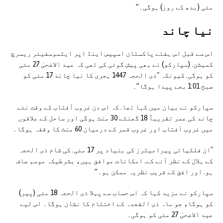
مئی (بدھ کے روز) ہوگی۔”
نیا چاند
اس سے قبل اس ہفتے پاکستان اسپیس اینڈ اپر ایٹموسفیئر ریسرچ
کمیشن. (سپارکو) نے بھی پیش گوئی کی تھی کہ عید الاضحیٰ 27 مئی
کو ہوگی. کیونکہ "ذی الحجہ 1447 ہجری کا نیا چاند 17 مئی کو
صبح 1:01 بجے پیدا ہوگا”۔
سپارکو نے بیان میں کہا تھا. کہ اس دن غروب آفتاب کے وقت نئے
چاند کی عمر تقریباً 18 گھنٹے 30 منٹ ہوگی اور ساحل کے علاقوں
میں غروب آفتاب اور غروب قمر کے درمیان 60 منٹ کا وقفہ ہوگا۔
"ان فلکیاتی پیرامیٹرز کی بنیاد پر 17 مئی. کی شام ذی الحجہ
کے ہلال کے نظر آنے کے. امکانات موافق ہیں، بشرطیکہ موسم صاف
ہو. اور افق کے قریب نظریہ ممکن ہو۔”
سپارکو نے مزید کہا کہ اس حساب سے پہلا ذی الحجہ 18 مئی (پیر)
کو ہوگا، جو ماہ ذی القعدہ کے اختتام کا نشان ہوگا۔ اس لیے
عید الاضحیٰ 27 مئی کو ہوگی۔