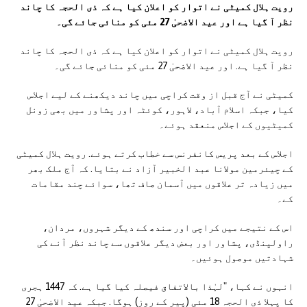
رویت ہلال کمیٹی نے اتوار کو اعلان کیا ہے کہ ذی الحجہ کا چاند
نظر آ گیا ہے اور عید الاضحیٰ 27 مئی کو منائی جائے گی۔
رویت ہلال کمیٹی نے اتوار کو اعلان کیا ہے کہ ذی الحجہ کا چاند
نظر آ گیا ہے. اور عید الاضحیٰ 27 مئی کو منائی جائے گی۔
کمیٹی نے آج قبل از وقت کراچی میں چاند دیکھنے کے لیے اجلاس
کیا، جبکہ اسلام آباد، لاہور، کوئٹہ اور پشاور میں بھی زونل
کمیٹیوں کے اجلاس منعقد ہوئے۔
اجلاس کے بعد پریس کانفرنس سے خطاب کرتے ہوئے. رویت ہلال کمیٹی
کے چیئرمین مولانا عبد الخبیر آزاد نے بتایا. کہ آج ملک بھر
میں زیادہ تر علاقوں میں آسمان صاف تھا، سوائے چند مقامات
کے۔
اس کے نتیجے میں کراچی اور سندھ کے دیگر شہروں، مردان،
راولپنڈی، پشاور اور بعض دیگر علاقوں سے چاند نظر آنے کی
شہادتیں موصول ہوئیں۔
انہوں نے کہا، "لہٰذا بالاتفاق فیصلہ کیا گیا ہے. کہ 1447 ہجری
کا پہلا ذی الحجہ 18 مئی (پیر کے روز) ہوگا. جبکہ عید الاضحیٰ 27