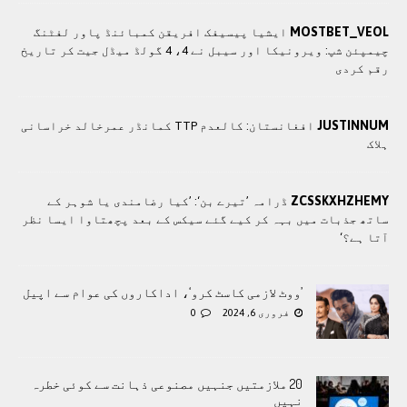
MOSTBET_VEOL
ایشیا پیسیفک افریقن کمبائنڈ پاور لفٹنگ
چیمپئن شپ: ویرونیکا اور سیبل نے 4، 4 گولڈ میڈل جیت کر تاریخ
رقم کردی
JUSTINNUM
افغانستان: کالعدم TTP کمانڈر عمرخالد خراسانی
ہلاک
ZCSSKXHZHEMY
ڈرامہ ’تیرے بن‘: ’کیا رضامندی یا شوہر کے
ساتھ جذبات میں بہہ کر کیے گئے سیکس کے بعد پچھتاوا ایسا نظر
آتا ہے؟‘
’ووٹ لازمی کاسٹ کرو‘، اداکاروں کی عوام سے اپیل
فروری 6, 2024
0
20 ملازمتیں جنہیں مصنوعی ذہانت سے کوئی خطرہ
نہیں