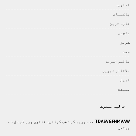
اداريہ
پاکستان
تازہ ترين
دلچسپ
شوبز
صحت
عالمی خبريں
علاقائی خبريں
کھيل
معيشت
حالیہ تبصرے
TDASVGFHMVAW
عجب پریم کی غضب کہانی، خاتون چور کو دل دے
بیٹھی