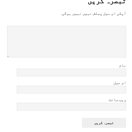
تبصرہ کريں
آپکی ای ميل پبلش نہيں نہيں ہوگی.
نام
ای میل
ویب سائٹ