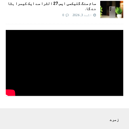
سام سنگ گلیکسی ایس 27 الٹرا سے ایک کیمرا ہٹا
دے گا.
اگست 3, 2026
0
زمرے