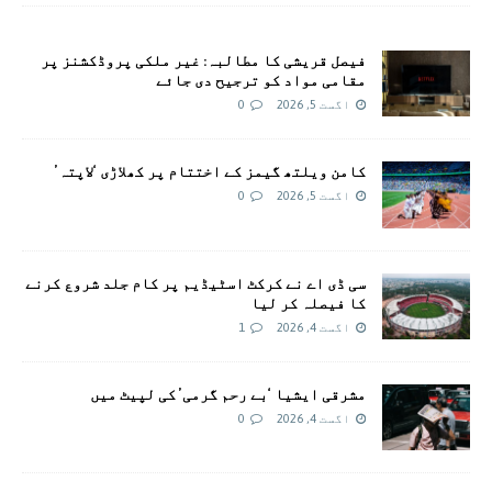
فیصل قریشی کا مطالبہ: غیر ملکی پروڈکشنز پر
مقامی مواد کو ترجیح دی جائے
اگست 5, 2026
0
کامن ویلتھ گیمز کے اختتام پر کھلاڑی ‘لاپتہ’
اگست 5, 2026
0
سی ڈی اے نے کرکٹ اسٹیڈیم پر کام جلد شروع کرنے
کا فیصلہ کر لیا
اگست 4, 2026
1
مشرقی ایشیا ‘بے رحم گرمی’ کی لپیٹ میں
اگست 4, 2026
0