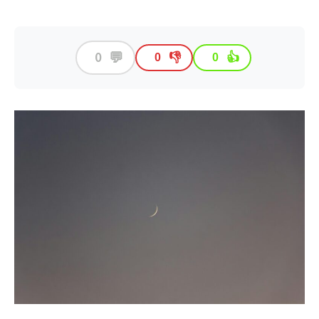
💬
0
👎
👍
0
0