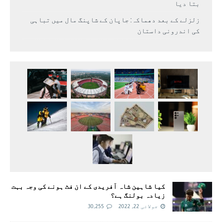
بتا دیا
زلزلے کے بعد دھماکہ: جاپان کے شاپنگ مال میں تباہی
کی اندرونی داستان
کیا شاہین شاہ آفریدی کے ان فٹ ہونے کی وجہ بہت
زیادہ بولنگ ہے؟
جولائی 22, 2022
30,255