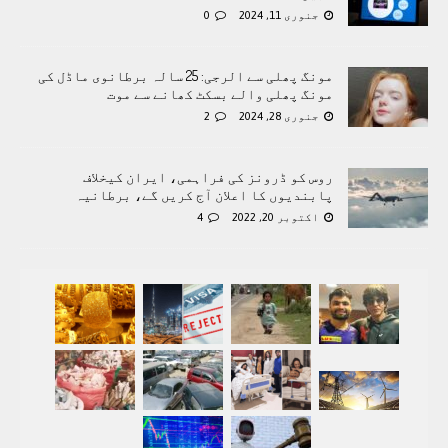
جنوری 11, 2024
0
مونگ پھلی سے الرجی: 25 سالہ برطانوی ماڈل کی
مونگ پھلی والے بسکٹ کھانے سے موت
جنوری 28, 2024
2
روس کو ڈرونز کی فراہمی، ایران کیخلاف
پابندیوں کا اعلان آج کریں گے، برطانیہ
اکتوبر 20, 2022
4