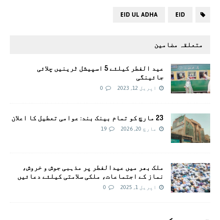
EID UL ADHA
EID
متعلقہ مضامین
عید الفطر کیلئے 5 اسپیشل ٹرینیں چلائی
جائینگی
اپریل 12, 2023
0
23 مارچ کو تمام بینک بند: عوامی تعطیل کا اعلان
مارچ 20, 2026
19
ملک بھر میں عیدالفطر پر مذہبی جوش و خروش،
نماز کے اجتماعات، ملکی سلامتی کیلئے دعائیں
اپریل 1, 2025
0