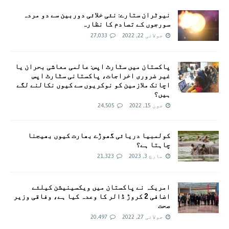
نیوٹران ستارے: نئی خلائی دوربین سے دو مردہ
سورجوں کے تصادم کا نظارہ
جولائی 22, 2022
27,033
پاکستان میں سٹارٹ اپس: عالمی معاشی بحران یا
غیر ضروری اخراجات، پاکستانی سٹارٹ اپس
اچانک ملازمین کو نوکریوں سے کیوں نکالنے لگے
ہیں؟
جون 15, 2022
24,505
کولمبیا دریائی گھوڑے بھارت کیوں بھیجنا
چاہتا ہے؟
مارچ 3, 2023
21,323
امريکہ نے پاکستان میں ویکسینیشن کیلئے
اضافی 2 کروڑ ڈالر کا وعدہ کیا ہے، وفاقی وزیر
صحت
جولائی 27, 2022
20,497