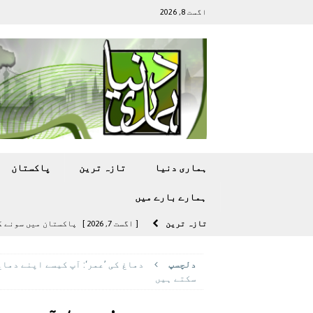
اگست 8, 2026
ہماری دنیا
تازہ ترين
پاکستان
ہمارے بارے ميں
تازہ ترين
[ اگست 7, 2026 ]
پاکستان میں سونے کی قیمت میں 00
[ اگست 5, 2026 ]
فیصل قریشی کا مطال
دلچسپ
دماغ کی ’عمر‘: آپ کیسے اپنے دما
پاکستان
سکتے ہیں
[ اگست 5, 2026 ]
کامن ویلتھ گیمز کے 