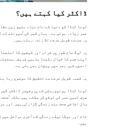
ڈاکٹر کیا کہتے ہیں؟
لوما لنڈا کو دنیا کے نام نہاد بلیو زون مقام
عمر زیادہ ہوتی ہے۔ یہاں شہر کی ’سیونتھ ڈے ا
وہ سب سے طویل عرصے تک زندہ رہتے ہیں۔
یہ لوگ عام طور پر شراب اور کیفین کا استعمال
اپنے جسم کا خیال رکھنا مذہبی فریضہ سمجھتے ہ
انھیں شہر بھر میں پہچان بھی ملی ہے۔
یہ قصبہ طویل عرصے سے تحقیق کا موضوع رہا ہے.
لوما لنڈا یونیورسٹی کے پروفیسر ڈاکٹر گیری 
صرف لمبی عمر کی توقع کر سکتے ہیں بلکہ ’صحت 
سال اضافی صحت مند زندگی گزارتی ہیں. اور مر
ٹام اور میگائیکے زندگی کے آخری مراحل میں ش
ہیں۔