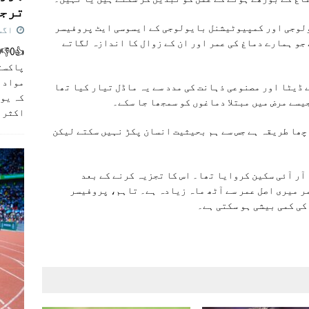
ترجی
لوجی اور کمپیوٹیشنل بایولوجی کے ایسوسی ایٹ پروفیسر
اگست 5,
جو ہمارے دماغ کی عمر اور ان کے زوال کا اندازہ لگاتے
پاکست
مواد ک
کین، 15 ہزار دماغوں کے ڈیٹا اور مصنوعی ذہانت کی مدد سے یہ ماڈل تیار کیا تھا
کہ یو
یسے مرض میں مبتلا دماغوں کو سمجھا جا سکے۔
اکثر
]
چھا طریقہ ہے جس سے ہم بحیثیت انسان پکڑ نہیں سکتے لیکن
آر آئی سکین کروایا تھا۔ اس کا تجزیہ کرنے کے بعد
ر میری اصل عمر سے آٹھ ماہ زیادہ ہے۔ تاہم، پروفیسر
کی کمی بیشی ہو سکتی ہے۔