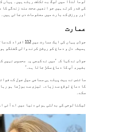
لوما لنڈا میں لوگ بے تکلف رہتے ہیں۔ یہاں کے
کی قدر کرتے ہیں جو انھیں صحت مند زندگی کا 
اور ورزش کے بارے میں معلومات دی جاتی ہیں۔
عمارت
جوڈی یہاں کی ایک عم
ہمیشہ دل و دماغ کو روشن کرنے والی گفتگو ہو
جوڈی نے کہا کہ ’میں نے کبھی یہ محسوس نہیں کی
بغیر، آپ کا دماغ سکڑ جاتا ہے۔‘
سائنس نے بہت پہلے ہی سماجی میل جول کے فوائد
کا دماغ توقع سے زیادہ تیزی سے بوڑھا ہو رہا ہ
سکے۔
ٹیکنالوجی کی بدلتی ہوئی دنیا میں اے آئی اور