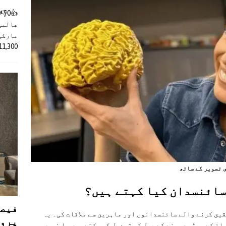
عالمی
مارکیٹ
11,300 روپے کے اضافے کے بعد 4 لا
 تصویر کے ساتھ
سائنسدان کیا کہتے ہیں؟
فیصل
قیق کرنے والے سائنسدانوں اور ماہرین سے ملاقات کی۔ یہ
پروڈ
ماغ کے بوڑھے ہونے کے عمل کو تبدیل کر سکتے ہیں یا نہیں۔