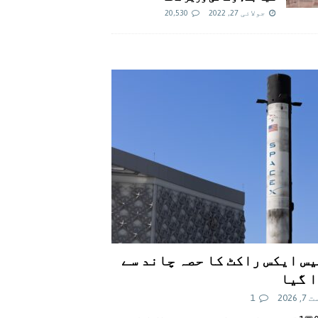
جولائی 27, 2022
20,530
س ایکس راکٹ کا حصہ چاند سے
 گیا
 2026
1