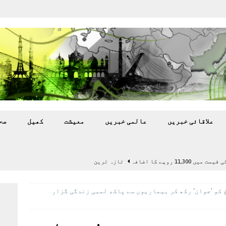
علاقائی خبريں
عالمی خبريں
معيشت
کھيل
صح
11,3 روپے کا اضافہ
تازہ ترين
بہ: غیر ملکی پروڈکشنز پر مقامی مواد کو ترجیح دی جائے
غ کو ’جوان‘ رکھ کر بیماریوں سے پاک، لمبی زندگی گزار
اختتام پر کھلاڑی ‘لاپتہ’
تازہ ترين