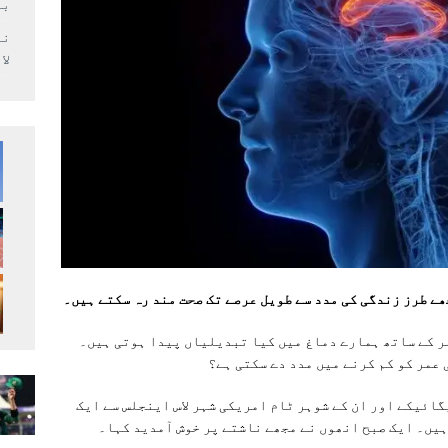
بر
لا
ھے طرز زندگی کی مدد سے طویل عرصے تک صحت مند رہ سکتے ہیں۔
مر کے ساتھ ہمارے دماغ میں کیا تبدیلیاں پیدا ہوتی ہیں۔
عمر کو کم کرنے میں مدد دے سکتی ہے؟
 والی 76 سالہ خاتون میگائیکے اور ان کے شوہر ٹام امریکی شہر لاس اینجلس سے ایک
ہیں۔ ایک صبح انھوں نے مجھے ناشتے پر خوش آمدید کہا۔