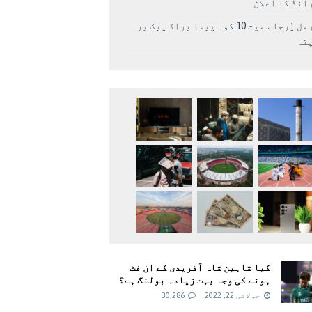
انڈ کا اعلان
نرمل پُرجا سمیت 10 کوہ پیما براڈ پیک پر
پتہ
کیا شاہین شاہ آفریدی کے ان فٹ
ہونے کی وجہ بہت زیادہ بولنگ ہے؟
جولائی 22, 2022
30,286