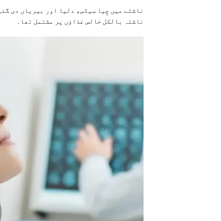
ناشتے میں چِیا سیڈس، دلیا اور بیریاں دی گئ
ناشتہ بالکل خالص غذاؤں پر مشتمل تھا۔