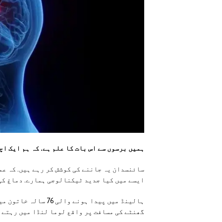
ہمیں برسوں سے اس بات کا علم ہے. کہ ہم ایک اچ
سائنسدان یہ جاننے کی کوشش کر رہے ہیں. کہ ع
ایسے میں کیا جدید ٹیکنالوجی ہمارے. دماغ کی 
ہالینڈ میں پیدا ہونے
گھنٹے کی مسافت پر واقع لوما لنڈا میں رہتے 