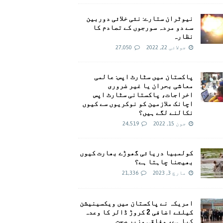
نیوٹران ستارے: نئی خلائی دوربین
سے دو مردہ سورجوں کے تصادم کا
نظارہ
جولائی 22, 2022
27,050
پاکستان میں سٹارٹ اپس: عالمی
معاشی بحران یا غیر ضروری
اخراجات، پاکستانی سٹارٹ اپس
اچانک ملازمین کو نوکریوں سے کیوں
نکالنے لگے ہیں؟
جون 15, 2022
24,519
کولمبیا دریائی گھوڑے بھارت کیوں
بھیجنا چاہتا ہے؟
مارچ 3, 2023
21,336
امريکہ نے پاکستان میں ویکسینیشن
کیلئے اضافی 2 کروڑ ڈالر کا وعدہ
کیا ہے، وفاقی وزیر صحت