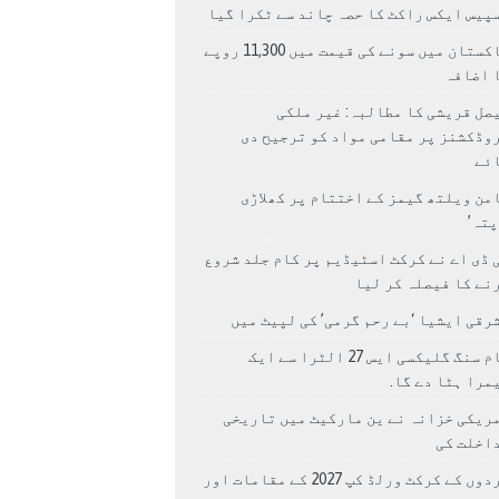
پیس ایکس راکٹ کا حصہ چاند سے ٹکرا گیا
پاکستان میں سونے کی قیمت میں 11,300 روپے
 اضافہ
صل قریشی کا مطالبہ: غیر ملکی
وڈکشنز پر مقامی مواد کو ترجیح دی
ئے
من ویلتھ گیمز کے اختتام پر کھلاڑی
اپتہ’
 ڈی اے نے کرکٹ اسٹیڈیم پر کام جلد شروع
نے کا فیصلہ کر لیا
رقی ایشیا ‘بے رحم گرمی’ کی لپیٹ میں
سام سنگ گلیکسی ایس 27 الٹرا سے ایک
مرا ہٹا دے گا.
ریکی خزانہ نے ین مارکیٹ میں تاریخی
اخلت کی
مردوں کے کرکٹ ورلڈ کپ 2027 کے مقامات اور