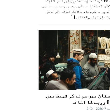
👍0👎0💬1 گزشتہ سال سے خلا میں تیرنے والا ایک
SpaceX راکٹ ٹکڑا بدھ کی صبح سویرے تیز رفتاری
د پر جا گرے گا، حالانکہ اس کے اثرات کی
 کم از کم کئی گھنٹوں
[...]
تان میں سونے کی قیمت میں
اضافہ
 2026
0