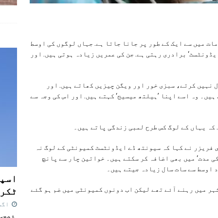
ات میں سے ایک کے طور پر جانا جاتا ہے. جہاں لوگوں کی اوسط
یڈونٹسٹ‘ برادری رہتی ہے. جن کی عمریں زیادہ ہوتی ہیں. اور
 نہیں کرتے، سبزی خور اور ویگن چیزیں کھاتے ہیں. اور
یں۔ وہ اسے اپنا ’ہیلتھ میسیج‘ کہتے ہیں. اور اس کی وجہ سے
 کہ یہاں کے لوگ کس طرح لمبی زندگی پاتے ہیں۔
فریزر نے کہا کہ سیونتھ ڈے ایڈونٹسٹ کمیونٹی کے لوگ نہ
کی مدت‘ میں بھی اضافہ کر سکتے ہیں۔ خواتین چار سے پانچ
د اوسط سے سات سال زیادہ جیتے ہیں۔
اسپی
ٹکرا
ہر میں رہنے آئے تھے لیکن اب دونوں کمیونٹی میں ضم ہو گئے
اگست 7,