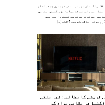
👍0👎0💬0 پاکستان میں سونے کی قیمتیں جمعرات کو
 منڈی میں اضافے کے مطابق بڑھ گئیں۔ مقامی
 میں فی تولہ سونے کی قیمت دن بھر میں
کھ
[...]
 قریشی کا مطالبہ: غیر ملکی
کشنز پر مقامی مواد کو