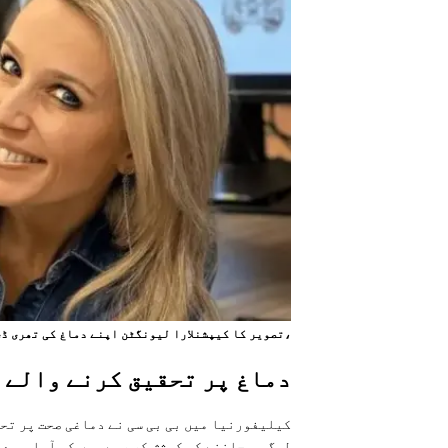
،تصویر کا کیپشنلارا لیونگٹن اپنے دماغ کی تھری ڈی
دماغ پر تحقیق کرنے والے 
کیلیفورنیا میں بی بی سی نے دماغی صحت پر تح
لوگ یہ جاننے کی کوشش کر رہے ہیں کہ آیا ہم د