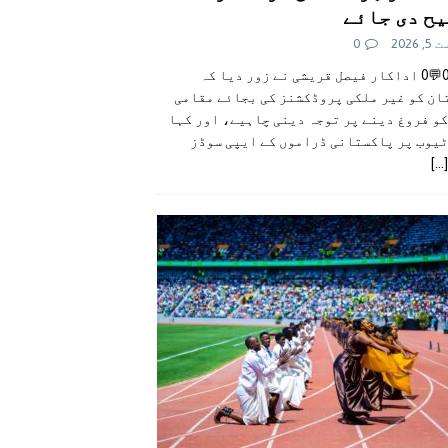
ح دی جائے
 2026
0
👍0👎0💬0 اداکار فیصل قریشی نے زور دیا کہ
ان کو غیر ملکی پروڈکشنز کی بجائے مقامی
و فروغ دینے پر توجہ دینی چاہیے، اور کہا
ٹیوب پر پاکستانی ڈراموں کے ایپی سوڈز
[...