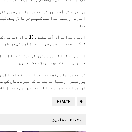
یونیورسٹی آف سدرن کیلیفورنیا میں جیرونٹو
آندرے اریمیا نے ایسے کمپیوٹر ماڈل پیش کیے 
ہیں۔
انھوں نے ایم آر آئی س
تاکہ صحت مند عمر رسیدہ دماغ اور ڈیمینشیا ج
انھوں نے کہا کہ یہ پیٹرن کو دیکھنے کا ایک ا
مصنوعی ذہانت اس کو پکڑنے کے قابل ہے۔
کیلیفورنیا پہنچنے سے پہلے میں نے اپنا ایم 
پروفیسر اریمیا نے بتایا کہ میرے دماغ کی عم
اریمیا نے مشورہ دیا کہ نتائج میں دو سال تک 
HEALTH
متعلقہ مضامین