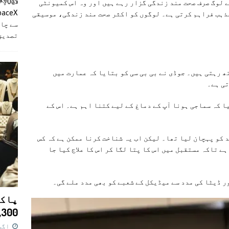
 لوگ صرف صحت مند زندگی گزار رہے ہیں اور وہ اس کمیونٹی
مذہب فراہم کرتی ہے۔ لوگوں کو اکثر صحت مند زندگی، موسیقی
سے چان
تصدیق
ارت میں 112 افراد کے ساتھ رہتی ہیں۔ جوڈی نے بی بی سی کو بتایا کہ عمارت میں
تی ہے۔
ا کہ سماجی ہونا آپ کے دماغ کے لیے کتنا اہم ہے۔ اس کے
 کو پہچان لیا تھا۔ لیکن اب یہ شناخت کرنا ممکن ہے کہ کس
ے تاکہ مستقبل میں اس کا پتا لگا کر اس کا علاج کیا جا
 ڈیٹا کی مدد سے میڈیکل کے شعبے کو بھی مدد ملے گی۔
پاکس
11,300 روپے کا 
اگست 7,