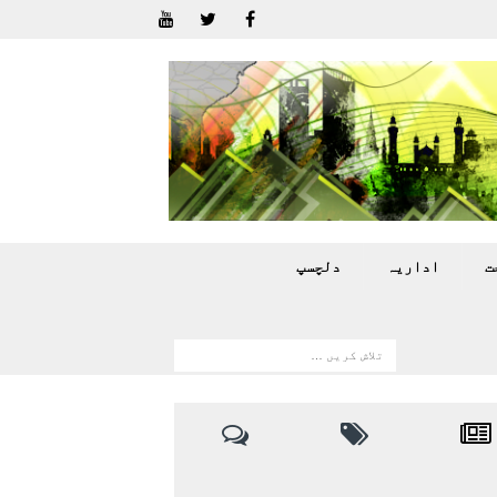
ت
اداريہ
دلچسپ