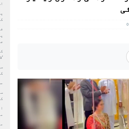
سٹیڈیم پر کام جلد شروع کرنے کا فیصلہ کر لیا
پاکستان
اس
ی
 حصہ چاند سے ٹکرا گیا
تازہ ترين
کا
0
فی
پر
جا
کا
‘ل
سی
کر
مش
کی
ام
مد