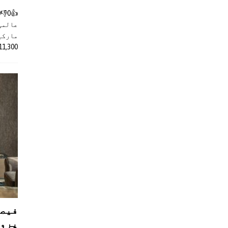
عالمی
مارکیٹ
11,300 روپے کے اضافے کے بعد 4 لا
فیصل
پروڈ