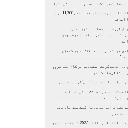
پیس ایکس راکٹ کا حصہ چاند سے ٹکرا گیا
پاکستان میں سونے کی قیمت میں 11,300 روپے
 اضافہ
صل قریشی کا مطالبہ: غیر ملکی
وڈکشنز پر مقامی مواد کو ترجیح دی
ئے
من ویلتھ گیمز کے اختتام پر کھلاڑی
اپتہ’
 ڈی اے نے کرکٹ اسٹیڈیم پر کام جلد شروع
نے کا فیصلہ کر لیا
رقی ایشیا ‘بے رحم گرمی’ کی لپیٹ میں
سام سنگ گلیکسی ایس 27 الٹرا سے ایک
مرا ہٹا دے گا.
ریکی خزانہ نے ین مارکیٹ میں تاریخی
اخلت کی
مردوں کے کرکٹ ورلڈ کپ 2027 کے مقامات اور