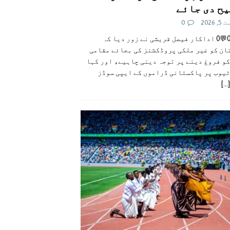
ح دی جائے
 2026
0
👍0👎0💬0 اداکار فیصل قریشی نے زور دیا کہ
ان کو غیر ملکی پروڈکشنز کی بجائے مقامی
و فروغ دینے پر توجہ دینی چاہیے، اور کہا
ٹیوب پر پاکستانی ڈراموں کے ایپی سوڈز
[...