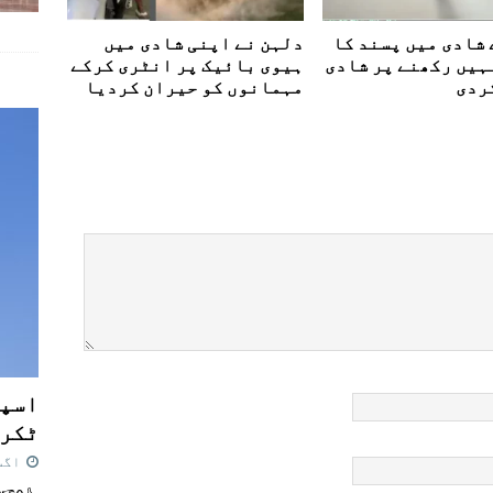
 شادی میں پسند کا
دلہن نے اپنی شادی میں
ہيں رکھنے پر شادی
ہیوی بائیک پر انٹری کرکے
ردی
مہمانوں کو حیران کردیا
اسپی
ٹکرا
اگست 7,