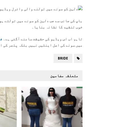
باپ کی جانب سے جب دلہن کو سونے میں تولتے ہو
خوب تنقید کا نشانہ بنایا۔
تاہم اب اس ویڈیو کی حقیقت سامنے آگئی ہے۔
فو
میں سونے کی اصل اینٹیں نہیں بلکہ پتھر کی ای
BRIDE
متعلقہ مضامین