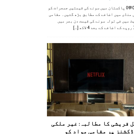
👍0👎0💬0 پاکستان میں سونے کی قیمتیں جمعرات کو
 منڈی میں اضافے کے مطابق بڑھ گئیں۔ مقامی
 میں فی تولہ سونے کی قیمت دن بھر میں
کھ
[...]
 قریشی کا مطالبہ: غیر ملکی
کشنز پر مقامی مواد کو