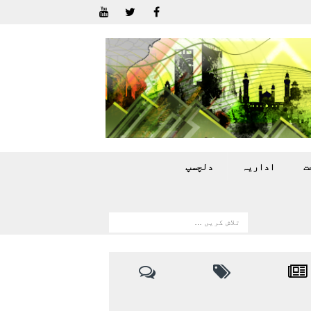
ت
اداريہ
دلچسپ