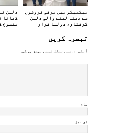
میکسیکو میں مرغی فروشوں
دلہن نے
سے بھتہ لینے والی دلہن
کھانا ن
گرفتار، دولہا فرار
منسوخ ک
تبصرہ کريں
آپکی ای ميل پبلش نہيں نہيں ہوگی.
نام
ای میل