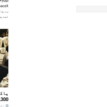
سے چان
تصدیق
پاکس
11,300 روپے کا 
اگست 7,