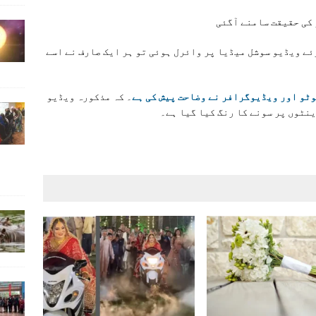
ئے ویڈیو سوشل میڈیا پر وائرل ہوئی تو ہر ایک صارف نے اسے
ٹو اور ویڈیوگرافر نے وضاحت پیش کی ہے
۔ کہ مذکورہ ویڈیو
نٹوں پر سونے کا رنگ کیا گیا ہے۔