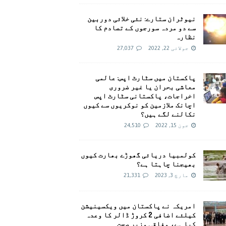
نیوٹران ستارے: نئی خلائی دوربین
سے دو مردہ سورجوں کے تصادم کا
نظارہ
جولائی 22, 2022
27,037
پاکستان میں سٹارٹ اپس: عالمی
معاشی بحران یا غیر ضروری
اخراجات، پاکستانی سٹارٹ اپس
اچانک ملازمین کو نوکریوں سے کیوں
نکالنے لگے ہیں؟
جون 15, 2022
24,510
کولمبیا دریائی گھوڑے بھارت کیوں
بھیجنا چاہتا ہے؟
مارچ 3, 2023
21,331
امريکہ نے پاکستان میں ویکسینیشن
کیلئے اضافی 2 کروڑ ڈالر کا وعدہ
کیا ہے، وفاقی وزیر صحت