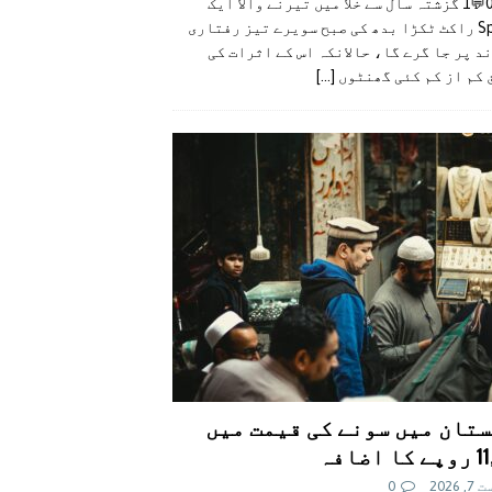
👍0👎0💬1 گزشتہ سال سے خلا میں تیرنے والا ایک
SpaceX راکٹ ٹکڑا بدھ کی صبح سویرے تیز رفتاری
د پر جا گرے گا، حالانکہ اس کے اثرات کی
 کم از کم کئی گھنٹوں
[...]
تان میں سونے کی قیمت میں
اضافہ
 2026
0