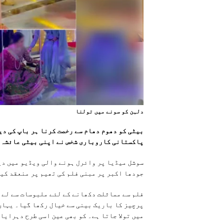
دلہن کو سونے ميں تولنا
بیٹی کو دھوم دھام سے رخصت کرنا ہر باپ کی د
پاکستانی کاروباری شخص نے اپنی بیٹی عائشہ ن
سوشل میڈیا پر وائرل ہونے والی ویڈیو میں د
جودھا اکبر پر مبنی فلم کی تھیم پر منعقد کی
فلم سے مماثلت دکھانے کے لئے ملبوسات سے لے 
پرچیز کا باریک بینی سے خیال رکھا گیا۔ یہاں 
میں تولا جاتا ہے۔ کو بھی عین اسی طرح دہرایا