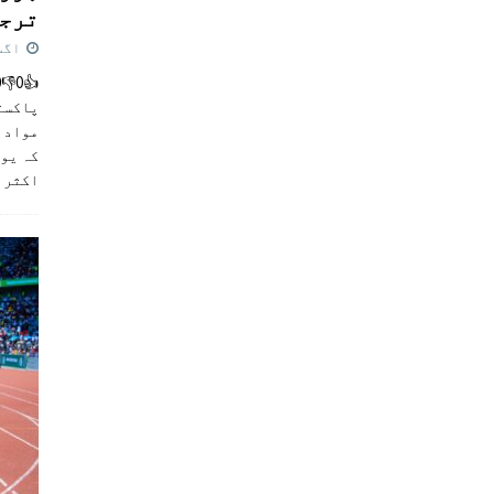
ترجی
اگست 5,
پاکست
مواد ک
کہ یو
اکثر
]