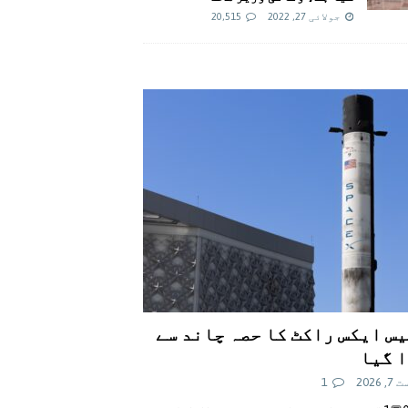
جولائی 27, 2022
20,515
س ایکس راکٹ کا حصہ چاند سے
 گیا
 2026
1