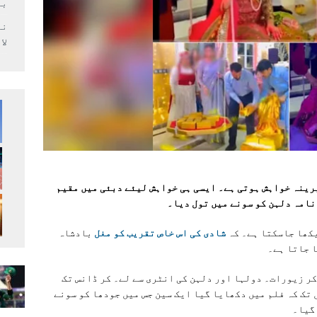
بر
لا
یرینہ خواہش ہوتی ہے۔ ایسی ہی خواہش لیئے دبئی میں مقیم
امہ دلہن کو سونے میں تول دیا۔
یکھا جاسکتا ہے۔ کہ
شادی کی اس خاص تقریب کو مغل
بادشاہ
ا جاتا ہے۔
کر زیورات۔ دولہا اور دلہن کی انٹری سے لے۔ کر ڈانس تک
تک کہ فلم میں دکھایا گیا ایک سین جس میں جودھا کو سونے
 گیا۔