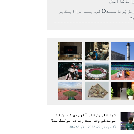
انڈ کا اعلان
نرمل پُرجا سمیت 10 کوہ پیما براڈ پیک پر
پتہ
کیا شاہین شاہ آفریدی کے ان فٹ
ہونے کی وجہ بہت زیادہ بولنگ ہے؟
جولائی 22, 2022
30,262