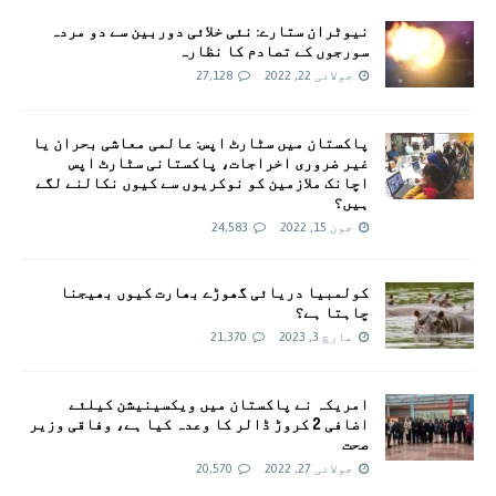
نیوٹران ستارے: نئی خلائی دوربین سے دو مردہ
سورجوں کے تصادم کا نظارہ
جولائی 22, 2022
27,128
پاکستان میں سٹارٹ اپس: عالمی معاشی بحران یا
غیر ضروری اخراجات، پاکستانی سٹارٹ اپس
اچانک ملازمین کو نوکریوں سے کیوں نکالنے لگے
ہیں؟
جون 15, 2022
24,583
کولمبیا دریائی گھوڑے بھارت کیوں بھیجنا
چاہتا ہے؟
مارچ 3, 2023
21,370
امريکہ نے پاکستان میں ویکسینیشن کیلئے
اضافی 2 کروڑ ڈالر کا وعدہ کیا ہے، وفاقی وزیر
صحت
جولائی 27, 2022
20,570