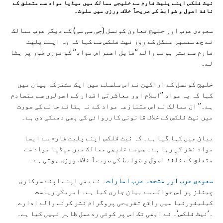
نیٹ فلکس اپنے پلیٹ فارم سے خلیجی ممالک میں میڈیا مواد سے متعلق کے
نافذ اصول و ضوابط کی صریحاً خلاف ورزی ميں ملوث۔
سعودی عرب اور خلیج تعاون کونسل (جی سی سی) کے دیگر عرب ممالک
نے چھ ستمبر منگل کے روز نیٹ فلکس سے کہا کہ وہ اپنے پلیٹ
فارم سے نشر ہونے والے ”قابل اعتراض مواد” کو فوری طور پر ہٹا
لے۔
خلیج کونسل کے اراکین نے اس سلسلے میں ایک مشترکہ بیان میں
کہا کہ یہ مواد ”اسلام اور معاشرتی اقدار کے اصولوں سے متصادم
ہے۔” ان ممالک نے اس متنازعہ مواد کے نہ ہٹائے جانے کی صورت
میں نیٹ فلکس کے خلاف قانونی کارروائی کی بھی دھمکی دی ہے۔
بیان میں کہا گیا ہے۔ کہ نیٹ فلکس اپنے پلیٹ فارم سے ایسا
مواد نشر کر رہا ہے۔ جس سے خلیجی ممالک میں میڈیا مواد سے
متعلق کے نافذ اصول و ضوابط کی صریحاً خلاف ورزی ہوتی ہے۔
سعودی عرب اور متحدہ عرب امارات
۔ نے بھی اپنے اپنے سرکاری
چینلز پر اس حوالے سے بیان جاری کیا ہے۔ امریکی ریاست
کیلیفورنیا میں واقع تفریحی پروگرام نشر کرنے والے ادارے
۔’نیٹ فلکس’۔ نے ابھی تک اس پر کوئی ردعمل ظاہر نہیں کیا ہے۔