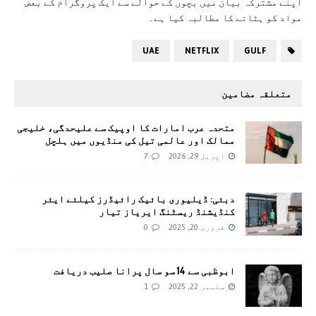
اپنے مشترکہ بیان میں بچوں کے حوالے سے ایک پروگرام کے بعض
مواد کو ہٹانے کا مطالبہ کیا ہے۔
UAE
NETFLIX
GULF
متعلقہ مضامین
متحدہ عرب امارات کا اوپیک سے علیحدگی، خلیجی
ممالک اور عالمی تیل کی منڈیوں میں ہلچل
اپریل 29, 2026
7
دبئی: ڈیلیوری بائیک رائیڈرز کیلئے ایئر
کنڈیشنڈ ریسٹنگ ایریاز تیار
فروری 20, 2025
0
ابوظبی سے 14 سو سال پرانا صلیب دریافت
ستمبر 22, 2025
1