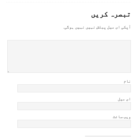
تبصرہ کريں
آپکی ای ميل پبلش نہيں نہيں ہوگی.
نام
ای میل
ویب سائٹ