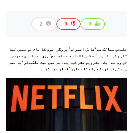
💬
2
👎
👍
0
0
خلیجی ممالک نے ‘قابل اعتراض’ پروگراموں کا نام تو نہیں لیا
تاہم کہا کہ وہ ‘اسلامی اقدار سے متصادم’ ہیں۔ سرکاری سعودی
ٹی وی نے ایک انٹرویو نشر کیا ہے۔ جس میں نیٹ فلکس کو ‘ہم جنس
پرستی کو فروغ دینے کا معاون’ قرار دیا گیا۔