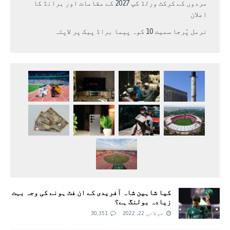
مردوں کے کرکٹ ورلڈ کپ 2027 کے مقامات اور برانڈ کا
اعلان
نرمل پُرجا سمیت 10 کوہ پیما براڈ پیک پر لاپتہ
کیا شاہین شاہ آفریدی کے ان فٹ ہونے کی وجہ بہت
زیادہ بولنگ ہے؟
جولائی 22, 2022
30,351