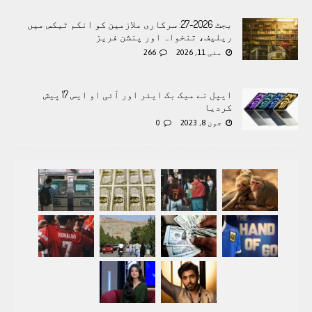
بجٹ 2026-27: سرکاری ملازمین کو انکم ٹیکس میں
ریلیف، تنخواہ اور پنشن فریز
مئی 11, 2026
266
ایپل نے میک بک ایئر اور آئی او ایس 17 پیش
کردیا
جون 8, 2023
0