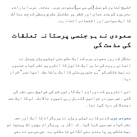
خلیج تعاون کونسل (جی سی سی) سعودی عرب۔ متحدہ عرب امارات،
بحرین، کویت، عمان اور قطر پر مشتمل مشرق وسطیٰ کے چھ ممالک
کا ایک سیاسی اور اقتصادی اتحاد ہے۔
سعودی نے ہم جنسی پرستانہ تعلقات
کی مذمت کی
منگل کے روز سعودی عرب کے ایک حکومتی ٹیلیویژن چینل نے
انسانی رویے کی ماہر ایک خاتون کا انٹرویو نشر کیا، جنہوں
نے نیٹ فلکس کو ”ہم جنس پرستی کا ایک باضابطہ اسپانسر” قرار
دیا۔
اسی انٹرویو کے دوران، ایک کارٹون شو کی فوٹیج بھی نشر کی
گئی ۔جس میں دو خواتین گلے مل رہی تھیں، حالانکہ اس کا ایک حصہ
دھندلا کر دیا گیا تھا۔
سعودی عرب
کے سرکاری ٹیلی ویژن نے پروگرام کا ایک اور حصہ
نشر کیا، جس میں کہا گیا۔ کہ اگر یہ پروگرام بچوں تک پہنچا تو
نیٹ فلکس پر پابندی بھی لگائی جا سکتی ہے۔ جی سی سی نے بھی