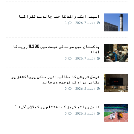
اسپیس ایکس راکٹ کا حصہ چاند سے ٹکرا گیا
اگست 7, 2026
1
پاکستان میں سونے کی قیمت میں 11,300 روپے کا
اضافہ
اگست 7, 2026
0
فیصل قریشی کا مطالبہ: غیر ملکی پروڈکشنز پر
مقامی مواد کو ترجیح دی جائے
اگست 5, 2026
0
کامن ویلتھ گیمز کے اختتام پر کھلاڑی ‘لاپتہ’
اگست 5, 2026
0