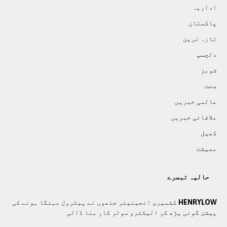
اداريہ
پاکستان
تازہ ترين
دلچسپ
شوبز
صحت
عالمی خبريں
علاقائی خبريں
کھيل
معيشت
حالیہ تبصرے
HENRYLOW
کشمیری انجینیئر جنھوں نے پیٹرول مہنگا ہونے کی
پیشن گوئی پڑھ کر الیکٹرو سولر کار بنا ڈالی