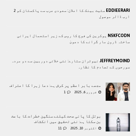
EDDIEERARI
سٹیٹ بینک کا اعلان: سعودی عرب سے پاکستان کو 2
ارب ڈالر موصول
NSKFCODN
یوکرین کی فوج کا روس کے زیر استعمال ایرانی
ساختہ ڈرون مار گرانے کا دعویٰ
JEFFREYMOIND
نیوٹران ستارے: نئی خلائی دوربین سے دو مردہ
سورجوں کے تصادم کا نظارہ
مجھے بابر اعظم پر کرش ہے: دعا زہرا کا اعتراف
فروری 6, 2025
1
بوتل کا پانی صحت کیلئے سنگین خطرات کا باعث
بن سکتا ہے: نئی تحقیق میں انکشاف
اکتوبر 10, 2025
11