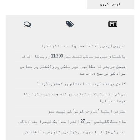
اسپیس ایکس راکٹ کا حصہ چاند سے ٹکرا گیا
پاکستان میں سونے کی قیمت میں 11,300 روپے کا اضافہ
فیصل قریشی کا مطالبہ: غیر ملکی پروڈکشنز پر مقامی
مواد کو ترجیح دی جائے
کامن ویلتھ گیمز کے اختتام پر کھلاڑی ‘لاپتہ’
سی ڈی اے نے کرکٹ اسٹیڈیم پر کام جلد شروع کرنے کا
فیصلہ کر لیا
مشرقی ایشیا ‘بے رحم گرمی’ کی لپیٹ میں
سام سنگ گلیکسی ایس 27 الٹرا سے ایک کیمرا ہٹا دے گا.
امریکی خزانہ نے ین مارکیٹ میں تاریخی مداخلت کی