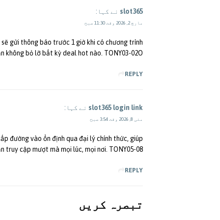
slot365
نے کہا:
مارچ 2, 2026 وقت 11:30 صبح
sẽ gửi thông báo trước 1 giờ khi có chương trình
n không bỏ lỡ bất kỳ deal hot nào. TONY03-02O
REPLY
slot365 login link
نے کہا:
مئی 8, 2026 وقت 3:54 صبح
ấp đường vào ổn định qua đại lý chính thức, giúp
n truy cập mượt mà mọi lúc, mọi nơi. TONY05-08
REPLY
تبصرہ کريں