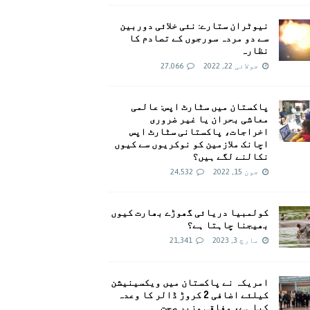
نیوٹران ستارے: نئی خلائی دوربین
سے دو مردہ سورجوں کے تصادم کا
نظارہ
جولائی 22, 2022
27,066
پاکستان میں سٹارٹ اپس: عالمی
معاشی بحران یا غیر ضروری
اخراجات، پاکستانی سٹارٹ اپس
اچانک ملازمین کو نوکریوں سے کیوں
نکالنے لگے ہیں؟
جون 15, 2022
24,532
کولمبیا دریائی گھوڑے بھارت کیوں
بھیجنا چاہتا ہے؟
مارچ 3, 2023
21,341
امريکہ نے پاکستان میں ویکسینیشن
کیلئے اضافی 2 کروڑ ڈالر کا وعدہ
کیا ہے، وفاقی وزیر صحت