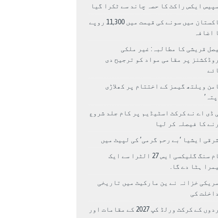
پیس ایکس راکٹ کا حصہ چاند سے ٹکرا گیا
پاکستان میں سونے کی قیمت میں 11,300 روپے
 اضافہ
صل قریشی کا مطالبہ: غیر ملکی
وڈکشنز پر مقامی مواد کو ترجیح دی
ئے
من ویلتھ گیمز کے اختتام پر کھلاڑی
اپتہ’
 ڈی اے نے کرکٹ اسٹیڈیم پر کام جلد شروع
نے کا فیصلہ کر لیا
رقی ایشیا ‘بے رحم گرمی’ کی لپیٹ میں
سام سنگ گلیکسی ایس 27 الٹرا سے ایک
مرا ہٹا دے گا.
ریکی خزانہ نے ین مارکیٹ میں تاریخی
اخلت کی
مردوں کے کرکٹ ورلڈ کپ 2027 کے مقامات اور