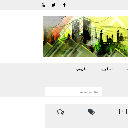
ت
اداريہ
دلچسپ