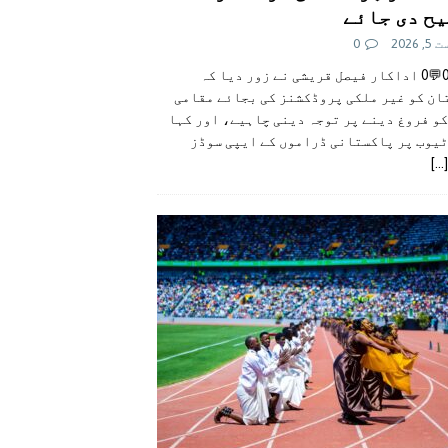
ح دی جائے
 2026
0
👍0👎0💬0 اداکار فیصل قریشی نے زور دیا کہ
ان کو غیر ملکی پروڈکشنز کی بجائے مقامی
و فروغ دینے پر توجہ دینی چاہیے، اور کہا
ٹیوب پر پاکستانی ڈراموں کے ایپی سوڈز
[...