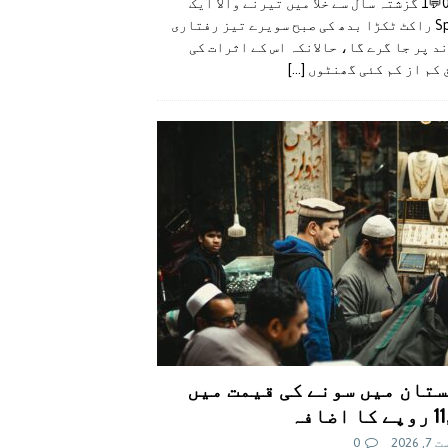
👍0👎0💬1 گزشتہ سال سے خلا میں تیرنے والا ایک
SpaceX راکٹ ٹکڑا بدھ کی صبح سویرے تیز رفتاری
د پر جا گرے گا، حالانکہ اس کے اثرات کی
 کم از کم کئی گھنٹوں
[...]
تان میں سونے کی قیمت میں
اضافہ
 2026
0