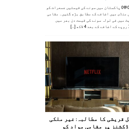
👍0👎0💬0 پاکستان میں سونے کی قیمتیں جمعرات کو
 منڈی میں اضافے کے مطابق بڑھ گئیں۔ مقامی
 میں فی تولہ سونے کی قیمت دن بھر میں
کھ
[...]
 قریشی کا مطالبہ: غیر ملکی
کشنز پر مقامی مواد کو