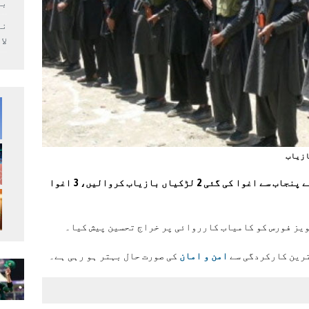
بر
لا
ازیاب
خضدار میں لیویز فورس نے کارروائی کرتے ہوئے پنجاب سے اغوا کی گئی 2 لڑکیاں بازیاب کروالیں، 3 اغوا
یز فورس کو کامیاب کارروائی پر خراج تحسین پیش کیا۔
ترین کارکردگی سے
امن و امان
کی صورت حال بہتر ہو رہی ہے۔