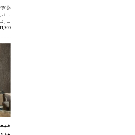
عالمی
مارکیٹ
11,300 روپے کے اضافے کے بعد 4 لا
فیصل
پروڈ