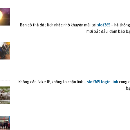
Bạn có thể đặt lịch nhắc nhở khuyến mãi tại
slot365
– hệ thống 
mới bắt đầu, đảm bảo bạ
Không cần fake IP, không lo chặn link –
slot365 login link
cung c
bạ