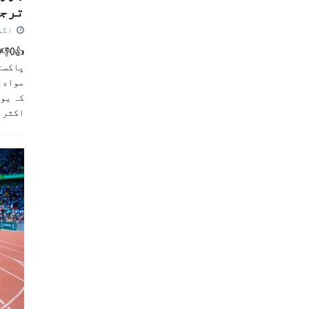
ترجی
اگست 5,
پاکست
مواد ک
کہ یو
اکثر
]