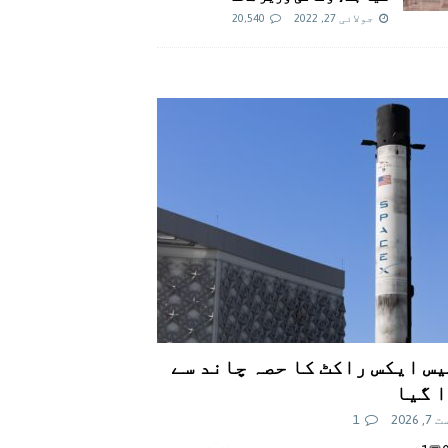
جولائی 27, 2022
20,540
س ایکس راکٹ کا حصہ چاند سے
 گیا
 2026
1