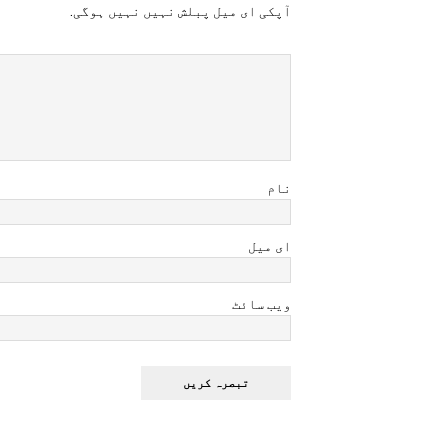
آپکی ای ميل پبلش نہيں نہيں ہوگی.
نام
ای میل
ویب سائٹ