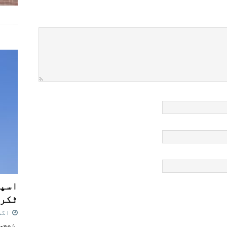
اسپی
ٹکرا
اگست 7,