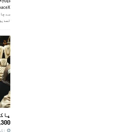
سے چان
تصدیق
پاکس
11,300 روپے کا 
اگست 7,