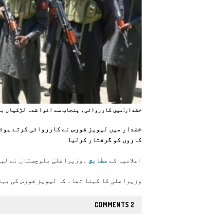
خضدار:ميں کارروائی، پنجاب سے اغوا شدہ لڑکیاں ب
کاروں کو گرفتار کرلیا
اعلامیہ کے
مطابق
۔وزیراعلیٰ بلوچستان نے لیو
وزیراعلیٰ کا کہنا تھا۔ کہ لیویز فورس کی بہ
2 COMMENTS