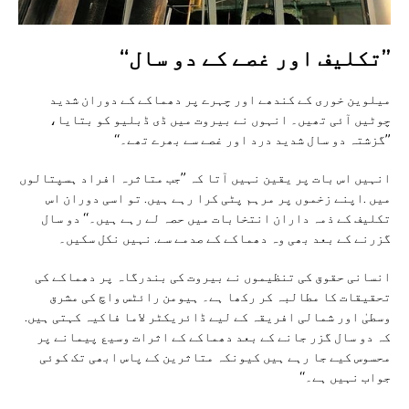
”تکلیف اور غصے کے دو سال‘‘
میلوین خوری کے کندھے اور چہرے پر دھماکے کے دوران شدید
چوٹیں آئی تھیں۔ انہوں نے بیروت میں ڈی ڈبلیو کو بتایا،
”گزشتہ دو سال شدید درد اور غصے سے بھرے تھے۔‘‘
انہیں اس بات پر یقین نہیں آتا کہ ”جب متاثرہ افراد ہسپتالوں
میں .اپنے زخموں پر مرہم پٹی کرا رہے ہیں. تو اسی دوران اس
تکلیف کے ذمہ داران انتخابات میں حصہ لے رہے ہیں۔‘‘ دو سال
گزرنے کے بعد بھی وہ دھماکے کے صدمے سے. نہیں نکل سکیں۔
انسانی حقوق کی تنظیموں نے بیروت کی بندرگاہ پر دھماکے کی
تحقیقات کا مطالبہ کر رکھا ہے۔ ہیومن رائٹس واچ کی مشرق
وسطیٰ اور شمالی افریقہ کے لیے ڈائریکٹر لاما فاکیہ کہتی ہیں.
کہ دو سال گزر جانے کے بعد دھماکے کے اثرات وسیع پیمانے پر
محسوس کیے جا رہے ہیں کیونکہ متاثرین کے پاس ابھی تک کوئی
جواب نہیں ہے۔‘‘