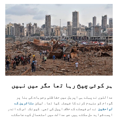
ہر کوئی چيخ رہا تھا مگر ميں نہيں
عدالتوں نے پہلے ہی اپریل میں حفاظتی وجوہات کی بنا پر
گودام کو منہدم کرنے کا فیصلہ کیا تھا۔ لیکن
متاثرین کے
لواحقین
نے اس فیصلے کے خلاف اپیل کی تھی۔ کیونکہ اس کے اندر
ایسے شواہد مل سکتے ہیں. جو عدالت میں استعمال کیے جاسکتے