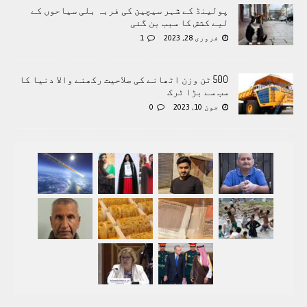
پولینڈ کے شہر سیچین کی فربہ بلی سیاحوں کے
لیے کشش کا سبب بن گئی
فروری 28, 2023
1
500 ٹن وزن اٹھانے کی صلاحیت رکھنے والا دنیا کا
سب سے بڑا ٹرک
جون 10, 2023
0