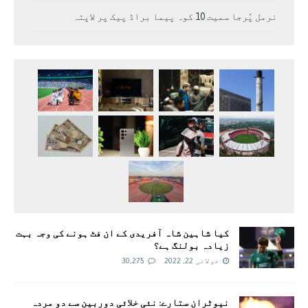
نرمل پُرجا سمیت 10 کوہ پیما براڈ پیک پر لاپتہ
کیا شاہین شاہ آفریدی کے ان فٹ ہونے کی وجہ بہت
زیادہ بولنگ ہے؟
جولائی 22, 2022
30,275
نیوٹران ستارے: نئی خلائی دوربین سے دو مردہ