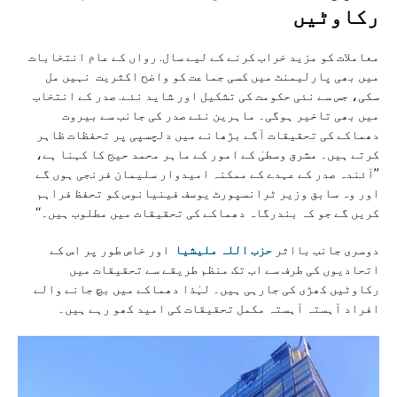
رکاوٹیں
معاملات کو مزید خراب کرنے کے لیے سال. رواں کے عام انتخابات
میں بھی پارلیمنٹ میں کسی جماعت کو واضح اکثریت نہیں مل
سکی، جس سے نئی حکومت کی تشکیل اور شاید نئے. صدر کے انتخاب
میں بھی تاخیر ہوگی۔ ماہرین نئے صدر کی جانب سے بیروت
دھماکے کی تحقیقات آگے بڑھانے میں دلچسپی پر تحفظات ظاہر
کرتے ہیں۔ مشرق وسطیٰ کے امور کے ماہر محمد حیج کا کہنا ہے،
”آئندہ صدر کے عہدے کے ممکنہ امیدوار سلیمان فرنجی ہوں گے
اور وہ سابق وزیر ٹرانسپورٹ یوسف فینیانوس کو تحفظ فراہم
کریں گے جو کہ بندرگاہ دھماکے کی تحقیقات میں مطلوب ہیں۔‘‘
دوسری جانب بااثر
حزب اللہ ملیشیا
اور خاص طور پر اس کے
اتحادیوں کی طرف سے اب تک منظم طریقے سے تحقیقات میں
رکاوٹیں کھڑی کی جارہی ہیں۔ لہٰذا دھماکے میں بچ جانے والے
افراد آہستہ آہستہ مکمل تحقیقات کی امید کھو رہے ہیں۔