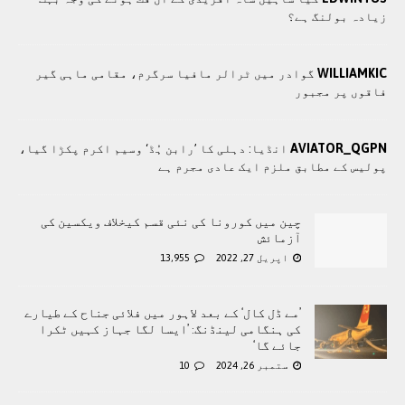
زیادہ بولنگ ہے؟
WILLIAMKIC
گوادر میں ٹرالر مافیا سرگرم، مقامی ماہی گیر
فاقوں پر مجبور
AVIATOR_QGPN
انڈیا: دہلی کا ’رابن ہُڈ‘ وسیم اکرم پکڑا گیا،
پولیس کے مطابق ملزم ایک عادی مجرم ہے
چین میں کورونا کی نئی قسم کیخلاف ویکسین کی
آزمائش
اپریل 27, 2022
13,955
’مے ڈل کال‘ کے بعد لاہور میں فلائی جناح کے طیارے
کی ہنگامی لینڈنگ: ’ایسا لگا جہاز کہیں ٹکرا
جائے گا‘
ستمبر 26, 2024
10