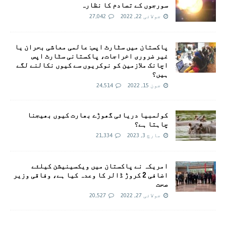
سورجوں کے تصادم کا نظارہ
جولائی 22, 2022
27,042
پاکستان میں سٹارٹ اپس: عالمی معاشی بحران یا
غیر ضروری اخراجات، پاکستانی سٹارٹ اپس
اچانک ملازمین کو نوکریوں سے کیوں نکالنے لگے
ہیں؟
جون 15, 2022
24,514
کولمبیا دریائی گھوڑے بھارت کیوں بھیجنا
چاہتا ہے؟
مارچ 3, 2023
21,334
امريکہ نے پاکستان میں ویکسینیشن کیلئے
اضافی 2 کروڑ ڈالر کا وعدہ کیا ہے، وفاقی وزیر
صحت
جولائی 27, 2022
20,527