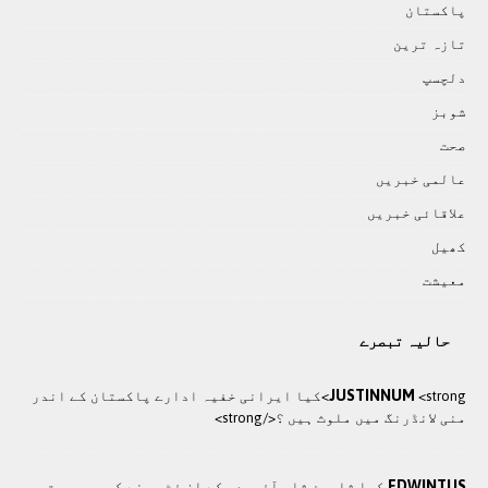
پاکستان
تازہ ترين
دلچسپ
شوبز
صحت
عالمی خبريں
علاقائی خبريں
کھيل
معيشت
حالیہ تبصرے
JUSTINNUM
<strong>کيا ایرانی خفيہ ادارے پاکستان کے اندر
منی لانڈرنگ ميں ملوث ہيں ؟</strong>
EDWINTUS
کیا شاہین شاہ آفریدی کے ان فٹ ہونے کی وجہ بہت