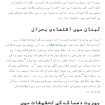
ہیں – اور بہت سے لبنانی باشندوں کے لیے یہ گودام حکمران
اشرافیہ کی بدعنوانی اور اقربا پروری کی علامت بھی ہے۔
مبصرین کا خیال ہے کہ مالی بدعنوانی نے ہی ملک کو معاشی طور
پر کھائی میں دھکیل دیا ہے۔
لبنان میں اقتصادی بحران
لبنانی پاؤنڈ ایک سال سے زائد عرصے سے گراوٹ کا شکار ہے۔
آبادی کا ایک بڑے حصہ
غربت کا شکار
ہے. اور یوکرین میں جنگ کے
نتیجے میں خدشہ ہے. کہ ملک میں جلد ہی خوراک کی قلت پیدا ہو
سکتی ہے۔ جرمنی کی ہائنرش بول فاؤنڈیشن کے بیروت میں واقع
دفتر کی سربراہ اینا فشر نے ڈی ڈبلیو کو بتایا، ”بیکریوں کے
سامنے پہلے ہی لمبی قطاریں لگی ہوئی ہیں۔‘‘ وہ سمجھتی ہیں کہ
لبنان کو واضح. طور پر صرف ایک بحران کا سامنا نہیں ہے. بلکہ
یہ ملک ایک ”مکمل تباہی‘‘ کا سامنا کر رہا ہے۔ اینا فشر کے
مطابق ملک کو بچانے اور سیاست. میں شہریوں کا اعتماد بحال
کرنے کے لیے معمولی اقدامات کے بجائے دور رس اصلاحات کی
ضرورت ہے۔
بیروت دھماکے کی تحقیقات میں