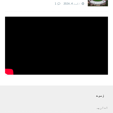
اگست 4, 2026
1
زمرے
اداريہ