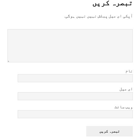
تبصرہ کريں
آپکی ای ميل پبلش نہيں نہيں ہوگی.
نام
ای میل
ویب سائٹ