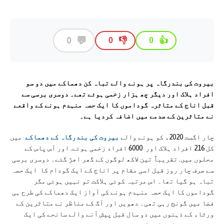
💬
0
👎
👍
0
0
بیروت کی بندرگاہ پر ہونے والے تباہ کن دھماکے میں دو سو
افراد ہلاک اور دیگر چھ ہزار زخمی ہوئے تھے۔ دوسری برسی سے
قبل اناج کے متاثرہ گوداموں کا ایک حصہ منہدم ہونے کے واقعے
نے متاثرین کے صدمے میں اضافہ کردیا ہے۔
چار اگست 2020ء کو ہونے والے
بیروت کی بندرگاہ کے دھماکے
میں
کل 216 افراد ہلاک اور 6000 افراد زخمی ہوئے. اور آس پاس کے
محلوں میں. تقریباً تین لاکھ لوگوں کے گھر اجڑ گئے۔ دوسری برسی
سے صرف چار روز قبل اسی مقام پر اناج کے ایک گودام کا ایک حصہ
تباہ ہو گیا تھا۔ اس مرتبہ کوئی ہلاکت تو نہیں ہوئی مگر
گوداموں کا ایک حصہ منہدم ہونے کی آواز ایک دھماکے کی طرح ہی
فضا میں گونج رہی تھی۔ دھویں اور آگ کے مناظر نے متاثرین کے
ورثاء کے ذہنوں میں دو سال قبل پیش آنے والے سانحے کی ایک