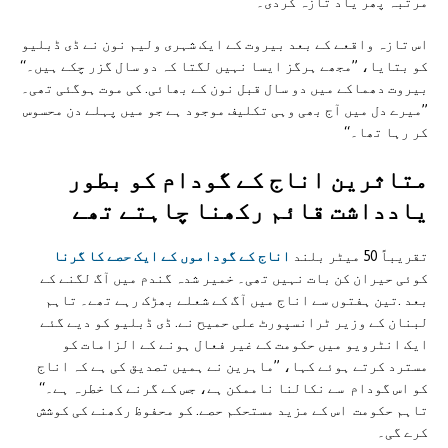
مرتبہ پھر یاد تازہ کردی۔
اس تازہ واقعے کے بعد بیروت کے ایک شہری ولیم نون نے ڈی ڈبلیو
کو بتایا، ”مجھے ہرگز ایسا نہیں لگتا کہ دو سال گزر چکے ہیں۔‘‘
بیروت دھماکے میں دو سال قبل نون کے بھائی. کی موت ہوگئی تھی۔
”میرے دل میں آج بھی وہی تکلیف موجود ہے جو میں پہلے دن محسوس
کر رہا تھا۔‘‘
متاثرین اناج کے گودام کو بطور
یادداشت قائم رکھنا چاہتے تھے
تقریباً 50 میٹر بلند
اناج کے گوداموں کے ایک حصے کا گرنا
کوئی حیران کن بات نہیں تھی۔ خمیر شدہ گندم میں آگ لگنے کے
بعد .تین ہفتوں سے اناج میں آگ کے شعلے بھڑک رہے تھے۔ تاہم
لبنان کے وزیر ٹرانسپورٹ علی حمیح نے. ڈی ڈبلیو کو دیے گئے
ایک انٹرویو میں حکومت کے غیر فعال ہونے کے الزامات کو
مسترد کرتے ہوئے کہا، ”ماہرین نے ہمیں تصدیق کی ہے کہ اناج
کو اس گودام سے نکالنا ناممکن ہے، جس کے گرنے کا خطرہ ہے۔‘‘
تاہم حکومت اس کے مزید مستحکم حصے. کو محفوظ رکھنے کی کوشش
کرے گی۔