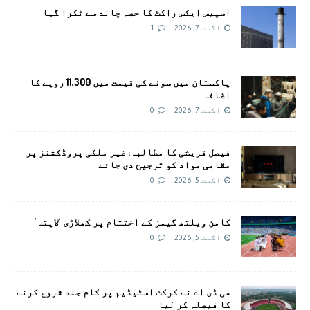
اسپیس ایکس راکٹ کا حصہ چاند سے ٹکرا گیا
اگست 7, 2026
1
پاکستان میں سونے کی قیمت میں 11,300 روپے کا
اضافہ
اگست 7, 2026
0
فیصل قریشی کا مطالبہ: غیر ملکی پروڈکشنز پر
مقامی مواد کو ترجیح دی جائے
اگست 5, 2026
0
کامن ویلتھ گیمز کے اختتام پر کھلاڑی ‘لاپتہ’
اگست 5, 2026
0
سی ڈی اے نے کرکٹ اسٹیڈیم پر کام جلد شروع کرنے
کا فیصلہ کر لیا