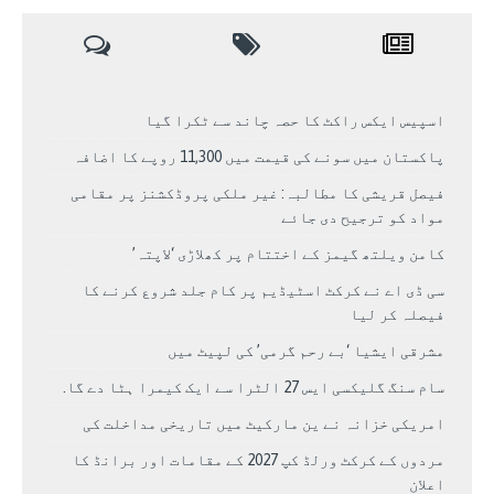
اسپیس ایکس راکٹ کا حصہ چاند سے ٹکرا گیا
پاکستان میں سونے کی قیمت میں 11,300 روپے کا اضافہ
فیصل قریشی کا مطالبہ: غیر ملکی پروڈکشنز پر مقامی
مواد کو ترجیح دی جائے
کامن ویلتھ گیمز کے اختتام پر کھلاڑی ‘لاپتہ’
سی ڈی اے نے کرکٹ اسٹیڈیم پر کام جلد شروع کرنے کا
فیصلہ کر لیا
مشرقی ایشیا ‘بے رحم گرمی’ کی لپیٹ میں
سام سنگ گلیکسی ایس 27 الٹرا سے ایک کیمرا ہٹا دے گا.
امریکی خزانہ نے ین مارکیٹ میں تاریخی مداخلت کی
مردوں کے کرکٹ ورلڈ کپ 2027 کے مقامات اور برانڈ کا
اعلان