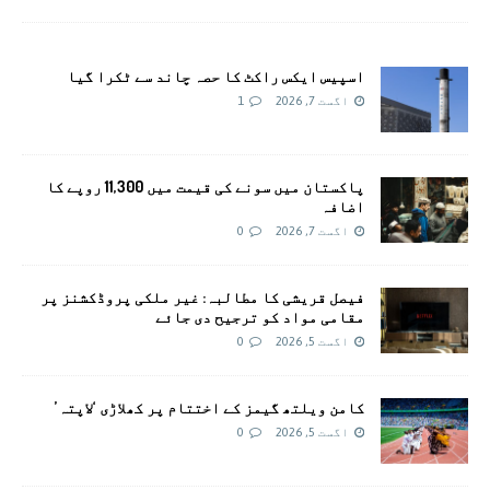
اسپیس ایکس راکٹ کا حصہ چاند سے ٹکرا گیا
اگست 7, 2026
1
پاکستان میں سونے کی قیمت میں 11,300 روپے کا
اضافہ
اگست 7, 2026
0
فیصل قریشی کا مطالبہ: غیر ملکی پروڈکشنز پر
مقامی مواد کو ترجیح دی جائے
اگست 5, 2026
0
کامن ویلتھ گیمز کے اختتام پر کھلاڑی ‘لاپتہ’
اگست 5, 2026
0