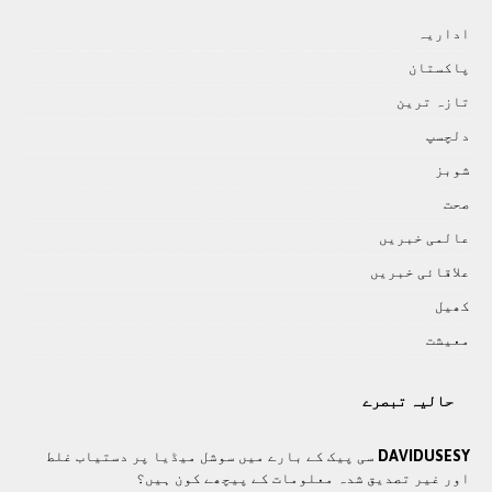
اداريہ
پاکستان
تازہ ترين
دلچسپ
شوبز
صحت
عالمی خبريں
علاقائی خبريں
کھيل
معيشت
حالیہ تبصرے
DAVIDUSESY
سی پیک کے بارے میں سوشل میڈیا پر دستیاب غلط
اور غیر تصدیق شدہ معلومات کے پیچھے کون ہیں؟