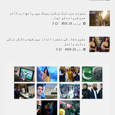
سعودی عرب ترک مرکزی بینک میں پانچ ارب ڈالر
جمع کروانے کو تیار
نومبر 23, 2022
2
علیزے شاہ کی منفرد انداز میں کیٹ واک کرنے کی
ویڈیو وائرل
مئی 13, 2024
3