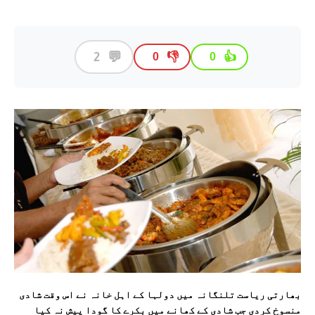
💬
2
👎
👍
0
0
بھارتی ریاست تلنگانہ میں دولہا کے اہل خانہ نے اس وقت شادی
منسوخ کردی جب شادی کے کھانے میں بکرے کا گودا پیش نہ کیا