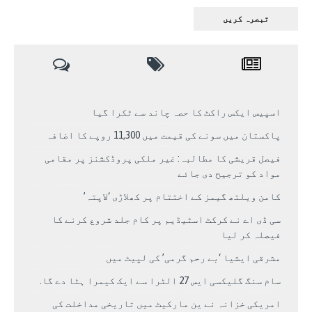
اسپیس ایکس راکٹ کا حصہ چاند سے ٹکرا گیا
پاکستان میں سونے کی قیمت میں 11,300 روپے کا اضافہ
فیصل قریشی کا مطالبہ: غیر ملکی پروڈکشنز پر مقامی
مواد کو ترجیح دی جائے
کامن ویلتھ گیمز کے اختتام پر کھلاڑی ‘لاپتہ’
سی ڈی اے نے کرکٹ اسٹیڈیم پر کام جلد شروع کرنے کا
فیصلہ کر لیا
مشرقی ایشیا ‘بے رحم گرمی’ کی لپیٹ میں
سام سنگ گلیکسی ایس 27 الٹرا سے ایک کیمرا ہٹا دے گا.
امریکی خزانہ نے ین مارکیٹ میں تاریخی مداخلت کی