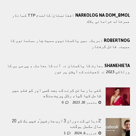
NARKOLOG NA DOM_BMOL
افغانستان: کالعدم TTP کمانڈر
عمرخالد خراسانی ہلاک
ROBERTNOG
امریکہ میں پاکستانیوں سمیت چار مسلمانوں کا
مبینہ قاتل گرفتار
SHANEHIETA
بھارت کا پاکستان نہ آنے کا معاملہ، پی سی بی کا
ورلڈکپ 2023 نہ کھیلنے کے آپشن پر غور
کئی بار سائن کرنے کے بعد کسی اور کو فلم میں
شامل کیا گیا، رکل پریت سنگھ
ستمبر 30, 2023
0
’2 دہائی کے دوران 3 ارب صارفین‘، فیس بک کو 20
سال مکمل ہوگئے
فروری 6, 2024
1