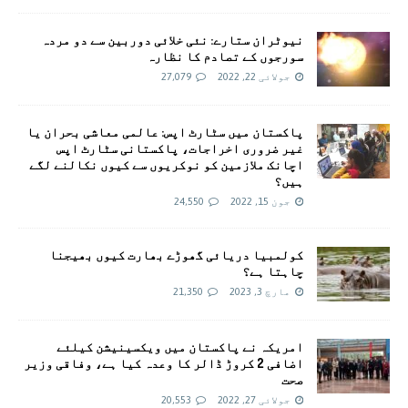
نیوٹران ستارے: نئی خلائی دوربین سے دو مردہ
سورجوں کے تصادم کا نظارہ
جولائی 22, 2022
27,079
پاکستان میں سٹارٹ اپس: عالمی معاشی بحران یا
غیر ضروری اخراجات، پاکستانی سٹارٹ اپس
اچانک ملازمین کو نوکریوں سے کیوں نکالنے لگے
ہیں؟
جون 15, 2022
24,550
کولمبیا دریائی گھوڑے بھارت کیوں بھیجنا
چاہتا ہے؟
مارچ 3, 2023
21,350
امريکہ نے پاکستان میں ویکسینیشن کیلئے
اضافی 2 کروڑ ڈالر کا وعدہ کیا ہے، وفاقی وزیر
صحت
جولائی 27, 2022
20,553