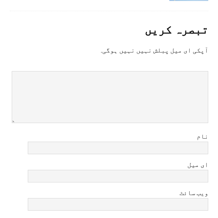
تبصرہ کريں
آپکی ای ميل پبلش نہيں نہيں ہوگی.
نام
ای میل
ویب سائٹ