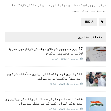
میڈیا رپورٹس کے مطابق دولہا اور دلہن کی منگنی گزشتہ ماہ
نومبر میں ہوئی تھی۔
INDIA
متعلقہ مضامین
27 برس سے بیوی کو طلاق دینے کی کوشش میں مصروف
89 سالہ شخص پھر ناکام
نومبر 4, 2023
1
انڈیا میں قید پاکستانی اپنوں سے’ملنے کو ترس
رہے ہیں‘: پاکستانی ماہی گیر
جولائی 30, 2023
0
طلحہٰ انجم نے بھارتی جھنڈا لہرانے کی ویڈیو پر
معذرت کر لی اور کہا کہ یہ غلطی سے ہوا۔
نومبر 21, 2025
17