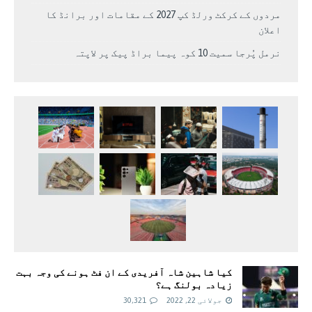
مردوں کے کرکٹ ورلڈ کپ 2027 کے مقامات اور برانڈ کا
اعلان
نرمل پُرجا سمیت 10 کوہ پیما براڈ پیک پر لاپتہ
کیا شاہین شاہ آفریدی کے ان فٹ ہونے کی وجہ بہت
زیادہ بولنگ ہے؟
جولائی 22, 2022
30,321