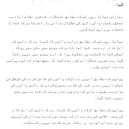
گیا۔
بھارتی میڈیا رپورٹس کے مطابق تلنگانہ کے شہر نظام آباد سے
تعلق رکھنے والی دلہن کی جگتِال سے آئی بارات، شادی کا کھانا
کھلتے ہی واپس لوٹ گئی۔
میڈیا رپورٹس کے مطابق دولہے والوں کا کہنا ہے. کہ دلہن کے
اہل خانہ نے وعدہ کیا تھا. شادی کے مینو میں مٹن بھی ہوگا
لیکن کھانا کھلنے پر معلوم ہوا. کہ اسے مینو میں نہیں رکھا
گیا ہے، جس پر جھگڑا اس قدر بڑھ گیا. کہ بیچ بچاؤ کے لیے پولیس
سے مدد لینی پڑی۔
پولیس کے مطابق انہوں نے. لڑکے والوں کو قائل کرنے کی کوشش کی
لیکن انہوں نے یہ کہہ کر شادی منسوخ کردی. کہ دلہن والوں کی
جانب سے یقین دہانی کے باوجود جان بوجھ. کر کھانے میں مٹن
نہیں رکھا گیا۔
پولیس کے مطابق لڑکے والوں کا کہنا ہے. کہ دلہن کے اہل خانہ
کی وعدہ خلافی کی وجہ سے ان کے مہمانوں کے سامنے ان کی توہین
ہوئی ہے، اس لیے وہ یہ رشتہ مزید قائم نہیں رکھ سکتے۔