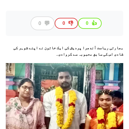
💬
0
👎
👍
0
0
بھارتی ریاست آندھرا پردیش کی ایک خاتون نے اپنے شوہر کی
شادی اس کی سابق محبوبہ سے کروادی۔