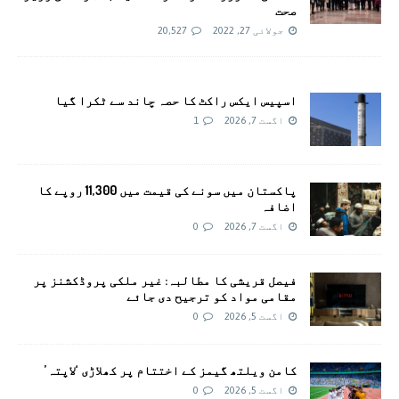
صحت
جولائی 27, 2022
20,527
اسپیس ایکس راکٹ کا حصہ چاند سے ٹکرا گیا
اگست 7, 2026
1
پاکستان میں سونے کی قیمت میں 11,300 روپے کا
اضافہ
اگست 7, 2026
0
فیصل قریشی کا مطالبہ: غیر ملکی پروڈکشنز پر
مقامی مواد کو ترجیح دی جائے
اگست 5, 2026
0
کامن ویلتھ گیمز کے اختتام پر کھلاڑی ‘لاپتہ’
اگست 5, 2026
0