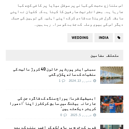
اس متنازع محبت کی کہانی پر سوشل میڈیا پر کافی کچھ کہا
جارہا ہے۔ بعض انٹرنیٹ صارفین کا کہنا ہے کہ کلیان نے اپنی
سابقہ گرل فرینڈ سے شادی کرکے اپنی اہلیہ کی توہین کی جبکہ
دیگر اس کی بیوی وملہ کے جذبے کو سراہ رہے ہیں۔
WEDDING
INDIA
متعلقہ مضامین
ممبئی ایئر پورٹ پر خاتون 40 کروڑ مالیت کی
منشیات کے ساتھ پکڑی گئی
جنوری 13, 2024
1
ابھیشیک شرما: یوراج سنگھ کے شاگرد جن کی
جارحانہ بیٹنگ میں سابق کرکٹرز اپنا ’ادھورا
کریئر دیکھتے ہیں‘
فروری 5, 2025
0
شوہر کے خرچ پر پڑھ لکھ کر افسر بننے کے بعد