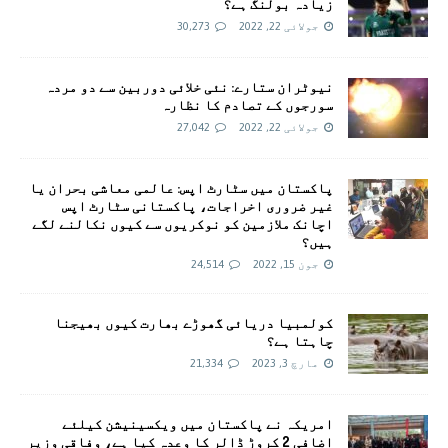
زیادہ بولنگ ہے؟
جولائی 22, 2022
30,273
نیوٹران ستارے: نئی خلائی دوربین سے دو مردہ
سورجوں کے تصادم کا نظارہ
جولائی 22, 2022
27,042
پاکستان میں سٹارٹ اپس: عالمی معاشی بحران یا
غیر ضروری اخراجات، پاکستانی سٹارٹ اپس
اچانک ملازمین کو نوکریوں سے کیوں نکالنے لگے
ہیں؟
جون 15, 2022
24,514
کولمبیا دریائی گھوڑے بھارت کیوں بھیجنا
چاہتا ہے؟
مارچ 3, 2023
21,334
امريکہ نے پاکستان میں ویکسینیشن کیلئے
اضافی 2 کروڑ ڈالر کا وعدہ کیا ہے، وفاقی وزیر