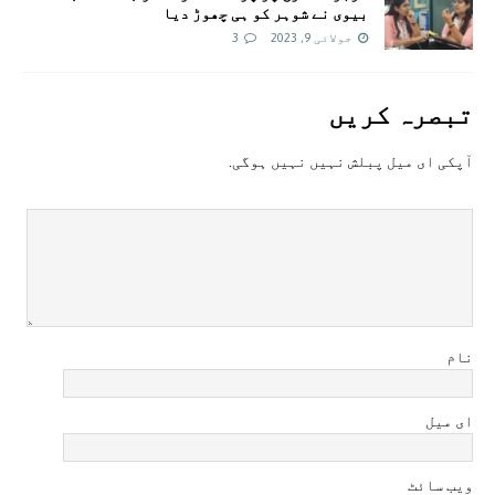
بیوی نے شوہر کو ہی چھوڑ دیا
جولائی 9, 2023
3
تبصرہ کريں
آپکی ای ميل پبلش نہيں نہيں ہوگی.
نام
ای میل
ویب سائٹ