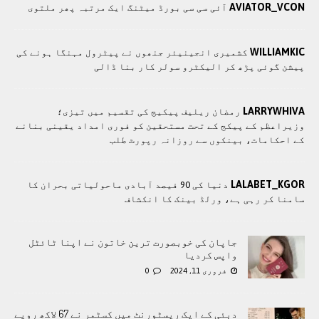
AVIATOR_VCON
آئی سی سی بورڈ میٹنگ ایک مرتبہ پھر ملتوی
WILLIAMKIC
کشمیری انجینیئر جنھوں نے پیٹرول مہنگا ہونے کی
پیشن گوئی پڑھ کر الیکٹرو سولر کار بنا ڈالی
LARRYWHIVA
رمضان ریلیف پیکیج کی تقسیم میں تیزی؛
وزیراعظم کے پیکج کے تحت مستحقین کو فوری امداد یقینی بنانے
کے احکامات، بینکوں سے روزانہ رپورٹ طلب
LALABET_KGOR
دنیا کی 90 فیصد آبادی ماحولیاتی بحران کا
سامنا کر رہی ہے، ورلڈ بینک کا انکشاف
جاپان کی خوبصورت ترین خاتون نے اپنا ٹائٹل
واپس کردیا
فروری 11, 2024
0
دبئی کے ایک ریسٹورنٹ میں کسٹمر نے 67 لاکھ روپے