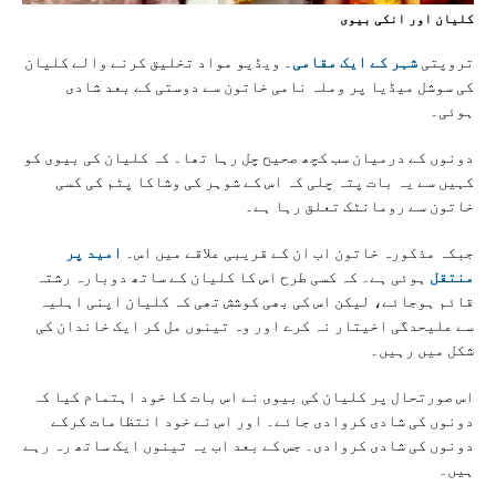
کلیان اور انکی بیوی
تروپتی
شہر کے ایک مقامی
۔ ویڈیو مواد تخلیق کرنے والے کلیان
کی سوشل میڈیا پر وملہ نامی خاتون سے دوستی کے بعد شادی
ہوئی۔
دونوں کے درمیان سب کچھ صحیح چل رہا تھا۔ کہ کلیان کی بیوی کو
کہیں سے یہ بات پتہ چلی کہ اس کے شوہر کی وشاکا پٹم کی کسی
خاتون سے رومانٹک تعلق رہا ہے۔
جبکہ مذکورہ خاتون اب ان کے قریبی علاقے میں اس۔
امید پر
منتقل
ہوئی ہے۔ کہ کسی طرح اس کا کلیان کے ساتھ دوبارہ رشتہ
قائم ہوجائے، لیکن اس کی بھی کوشش تھی کہ کلیان اپنی اہلیہ
سے علیحدگی اخیتار نہ کرے اور وہ تینوں مل کر ایک خاندان کی
شکل میں رہیں۔
اس صورتحال پر کلیان کی بیوی نے اس بات کا خود اہتمام کیا کہ
دونوں کی شادی کروادی جائے۔ اور اس نے خود انتظامات کرکے
دونوں کی شادی کروادی۔ جس کے بعد اب یہ تینوں ایک ساتھ رہ رہے
ہیں۔