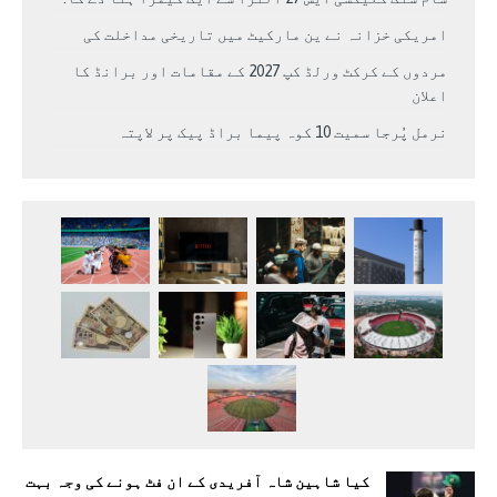
امریکی خزانہ نے ین مارکیٹ میں تاریخی مداخلت کی
مردوں کے کرکٹ ورلڈ کپ 2027 کے مقامات اور برانڈ کا
اعلان
نرمل پُرجا سمیت 10 کوہ پیما براڈ پیک پر لاپتہ
کیا شاہین شاہ آفریدی کے ان فٹ ہونے کی وجہ بہت