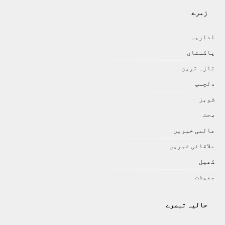
زمرے
اداريہ
پاکستان
تازہ ترين
دلچسپ
شوبز
صحت
عالمی خبريں
علاقائی خبريں
کھيل
معيشت
حالیہ تبصرے