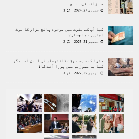
سے زائد ٹپ دے دی
جنوری 27, 2024
1
کیا آپ کے بٹوے میں موجود پانچ ہزار کا نوٹ
اصلی ہے یا جعلی؟
دسمبر 21, 2023
2
دنیا کے سب سے بڑے ڈائنوسار کی لندن آمد مگر
کیا یہ میوزیم میں پورا آئے گا؟
نومبر 29, 2022
3