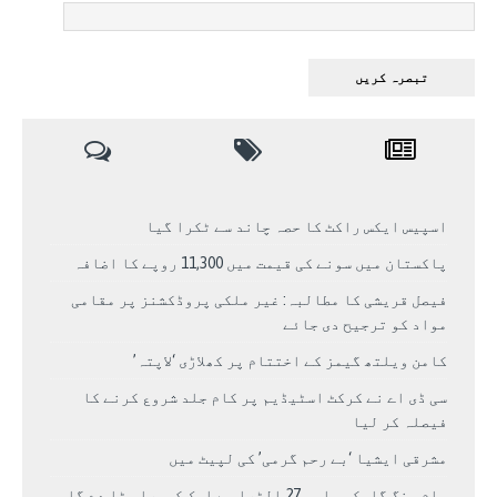
اسپیس ایکس راکٹ کا حصہ چاند سے ٹکرا گیا
پاکستان میں سونے کی قیمت میں 11,300 روپے کا اضافہ
فیصل قریشی کا مطالبہ: غیر ملکی پروڈکشنز پر مقامی
مواد کو ترجیح دی جائے
کامن ویلتھ گیمز کے اختتام پر کھلاڑی ‘لاپتہ’
سی ڈی اے نے کرکٹ اسٹیڈیم پر کام جلد شروع کرنے کا
فیصلہ کر لیا
مشرقی ایشیا ‘بے رحم گرمی’ کی لپیٹ میں
سام سنگ گلیکسی ایس 27 الٹرا سے ایک کیمرا ہٹا دے گا.