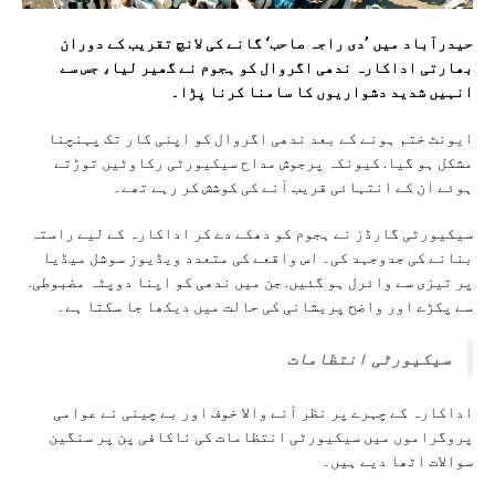
حیدرآباد میں ’دی راجہ صاحب‘ گانے کی لانچ تقریب کے دوران
بھارتی اداکارہ ندھی اگروال کو ہجوم نے گھیر لیا، جس سے
انہیں شدید دشواریوں کا سامنا کرنا پڑا۔
ایونٹ ختم ہونے کے بعد ندھی اگروال کو اپنی کار تک پہنچنا
مشکل ہو گیا. کیونکہ پرجوش مداح سیکیورٹی رکاوٹیں توڑتے
ہوئے ان کے انتہائی قریب آنے کی کوشش کر رہے تھے۔
سیکیورٹی گارڈز نے ہجوم کو دھکے دے کر اداکارہ کے لیے راستہ
بنانے کی جدوجہد کی۔ اس واقعے کی متعدد ویڈیوز سوشل میڈیا
پر تیزی سے وائرل ہو گئیں. جن میں ندھی کو اپنا دوپٹہ مضبوطی.
سے پکڑے اور واضح پریشانی کی حالت میں دیکھا جا سکتا ہے۔
سیکیورٹی انتظامات
اداکارہ کے چہرے پر نظر آنے والا خوف اور بے چینی نے عوامی
پروگراموں میں سیکیورٹی انتظامات کی ناکافی پن پر سنگین
سوالات اٹھا دیے ہیں۔