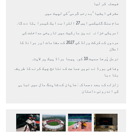
فیصلہ کر لیا
مشرقی ایشیا ‘بے رحم گرمی’ کی لپیٹ میں
سام سنگ گلیکسی ایس 27 الٹرا سے ایک کیمرا ہٹا دے گا.
امریکی خزانہ نے ین مارکیٹ میں تاریخی مداخلت کی
مردوں کے کرکٹ ورلڈ کپ 2027 کے مقامات اور برانڈ کا
اعلان
نرمل پُرجا سمیت 10 کوہ پیما براڈ پیک پر لاپتہ
وفاقی بورڈ نے نویں جماعت کے نتائج چیک کرنے کا طریقہ
بتا دیا
زلزلے کے بعد دھماکہ: جاپان کے شاپنگ مال میں تباہی
کی اندرونی داستان