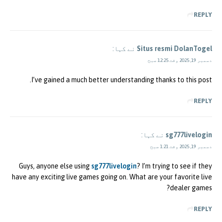
REPLY
Situs resmi DolanTogel
نے کہا:
دسمبر 19, 2025 وقت 12:25 صبح
I’ve gained a much better understanding thanks to this post.
REPLY
sg777livelogin
نے کہا:
دسمبر 19, 2025 وقت 1:21 صبح
Guys, anyone else using
sg777livelogin
? I’m trying to see if they
have any exciting live games going on. What are your favorite live
dealer games?
REPLY