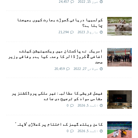
جون 15, 2022
24,457
کولمبیا دریائی گھوڑے بھارت کیوں بھیجنا
چاہتا ہے؟
مارچ 3, 2023
21,294
امريکہ نے پاکستان میں ویکسینیشن کیلئے
اضافی 2 کروڑ ڈالر کا وعدہ کیا ہے، وفاقی وزیر
صحت
جولائی 27, 2022
20,459
فیصل قریشی کا مطالبہ: غیر ملکی پروڈکشنز پر
مقامی مواد کو ترجیح دی جائے
اگست 5, 2026
0
کامن ویلتھ گیمز کے اختتام پر کھلاڑی ‘لاپتہ’
اگست 5, 2026
0