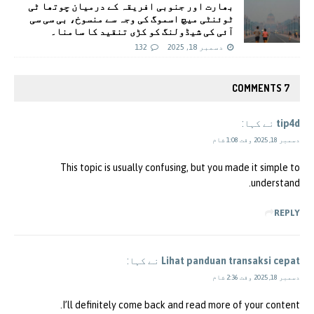
بھارت اور جنوبی افریقہ کے درمیان چوتھا ٹی
ٹوئنٹی میچ اسموگ کی وجہ سے منسوخ، بی سی سی
آئی کی شیڈولنگ کو کڑی تنقید کا سامنا۔
دسمبر 18, 2025
132
7 COMMENTS
tip4d
نے کہا:
دسمبر 18, 2025 وقت 1:08 شام
This topic is usually confusing, but you made it simple to
understand.
REPLY
Lihat panduan transaksi cepat
نے کہا:
دسمبر 18, 2025 وقت 2:36 شام
I’ll definitely come back and read more of your content.