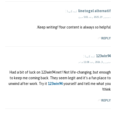
linetogel alternatif
نے کہا:
دسمبر 19, 2025 وقت 5:01 صبح
Keep writing! Your content is always so helpful.
REPLY
123win94
نے کہا:
جنوری 3, 2026 وقت 11:08 شام
Had a bit of luck on 123win94.net! Not life-changing, but enough
to keep me coming back. They seem legit and it’s a fun place to
unwind after work. Try it
123win94
yourself and tell me what you
think!
REPLY