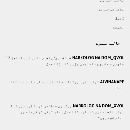
عالمی خبريں
علاقائی خبريں
کھيل
معيشت
حالیہ تبصرے
NARKOLOG NA DOM_QVOL
خوشخبری! پنجاب سکول اور کالجز 12
جنوری سے شروع، تعلیمی وزیر کا بڑا اعلان
ALVINANAPE
کیا بائیو ہیکنگ سے انسان موت کو شکست دے سکتا
ہے؟
NARKOLOG NA DOM_XVOL
یوکرین جنگ: فن لینڈ اور سویڈن کا
نیٹو اتحاد میں شمولیت کا اعلان، مگر ترکی کو فیصلے پر
اعتراض کیوں؟