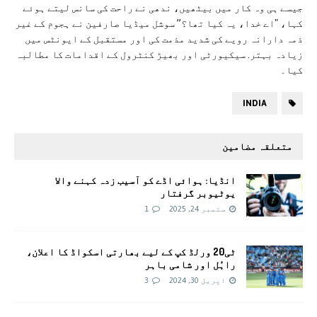
جیسے ہی وہ کار میں بیٹھیں، ندھی نے راحت کی سانس لیتے ہوئے
کہا، "اے خدا، یہ کیا تھا؟” سوشل میڈیا صارفین نے ہجوم کے غیر
ذمہ دارانہ رویے کی شدید مذمت کی اور مستقبل کے ایونٹس میں
زیادہ بہتر. سیکیورٹی اور بھیڑ کنٹرول کے اقدامات کا مطالبہ
کیا۔
INDIA
متعلقہ مضامین
انڈیا: ہوائی اڈے کو آسیب زدہ کہنے والا
یوٹیوبر گرفتار
ستمبر 24, 2025
1
ٹی20 ورلڈ کپ کے لیے بھارتی اسکواڈ کا اعلان،
راہُل اور شامی باہر
اپریل 30, 2024
3