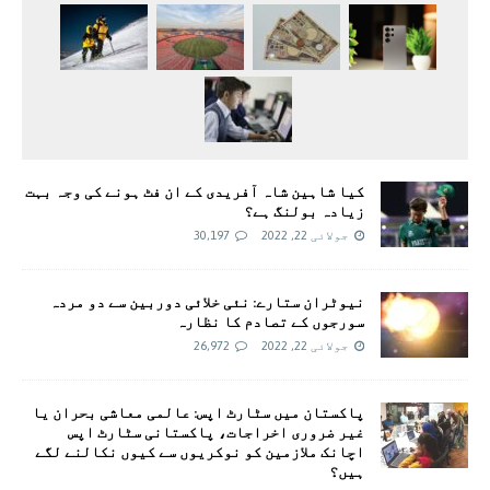
کیا شاہین شاہ آفریدی کے ان فٹ ہونے کی وجہ بہت
زیادہ بولنگ ہے؟
جولائی 22, 2022
30,197
نیوٹران ستارے: نئی خلائی دوربین سے دو مردہ
سورجوں کے تصادم کا نظارہ
جولائی 22, 2022
26,972
پاکستان میں سٹارٹ اپس: عالمی معاشی بحران یا
غیر ضروری اخراجات، پاکستانی سٹارٹ اپس
اچانک ملازمین کو نوکریوں سے کیوں نکالنے لگے
ہیں؟