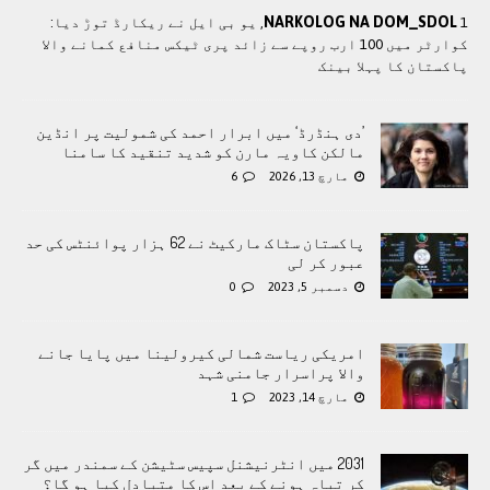
NARKOLOG NA DOM_SDOL
1, یو بی ایل نے ریکارڈ توڑ دیا:
کوارٹر میں 100 ارب روپے سے زائد پری ٹیکس منافع کمانے والا
پاکستان کا پہلا بینک
’دی ہنڈرڈ‘ میں ابرار احمد کی شمولیت پر انڈین
مالکن کاویہ مارن کو شدید تنقید کا سامنا
مارچ 13, 2026
6
پاکستان سٹاک مارکیٹ نے 62 ہزار پوائنٹس کی حد
عبور کر لی
دسمبر 5, 2023
0
امریکی ریاست شمالی کیرولینا میں پایا جانے
والا پراسرار جامنی شہد
مارچ 14, 2023
1
2031 میں انٹرنیشنل سپیس سٹیشن کے سمندر میں گر
کر تباہ ہونے کے بعد اس کا متبادل کیا ہو گا؟