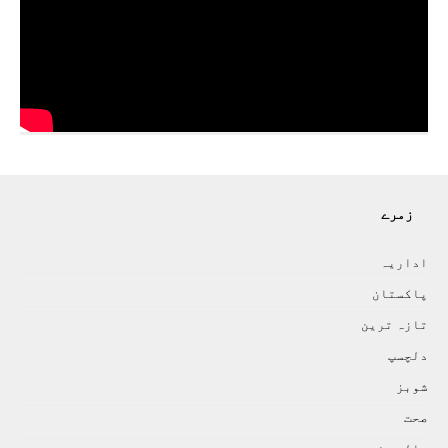
زمرے
اداريہ
پاکستان
تازہ ترين
دلچسپ
شوبز
صحت