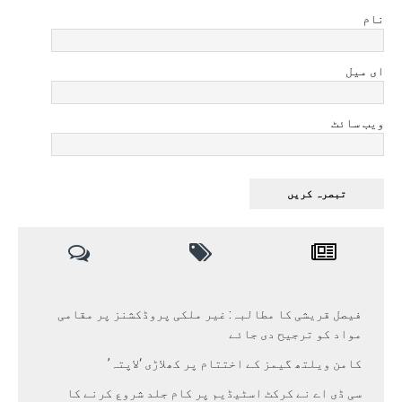
نام
ای میل
ویب سائٹ
فیصل قریشی کا مطالبہ: غیر ملکی پروڈکشنز پر مقامی
مواد کو ترجیح دی جائے
کامن ویلتھ گیمز کے اختتام پر کھلاڑی ‘لاپتہ’
سی ڈی اے نے کرکٹ اسٹیڈیم پر کام جلد شروع کرنے کا