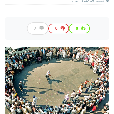
دسمبر 18, 2025
7
💬
7
👎
👍
0
0