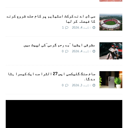
سی ڈی اے نے کرکٹ اسٹیڈیم پر کام جلد شروع کرنے
کا فیصلہ کر لیا
اگست 4, 2026
1
مشرقی ایشیا ‘بے رحم گرمی’ کی لپیٹ میں
اگست 4, 2026
0
سام سنگ گلیکسی ایس 27 الٹرا سے ایک کیمرا ہٹا
دے گا.
اگست 3, 2026
0