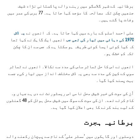
برطانیہ کے شہر گلاسگو میں رہنے والے پاکستانی نژاد شیف
جنھیں چکن تکہ مصالحہ کا مؤجد کہا جاتا ہے۔ 77 برس کی عمر میں
وفات پا گئے ہیں۔
علی احمد اسلم کے بارے میں کہا جاتا ہے۔ کہ انھوں نے
یہ ڈش
1970 کی دہائی میں تیار کی تھی جب
انھیں ایک گاہک نے کہا تھا
کہ کیا کوئی ایسا کوئی طریقہ ہو سکتا ہے کہ جس سے ان کا چکن
تکہ کم خشک ہو۔
انھوں نے اس کا حل ٹماٹر ساس کی مدد سے نکالا۔ انھوں نے ٹماٹر
سوپ کے کین کی مدد سے بھی یہ ڈش مختلف انداز میں تیار کی، جسے
بہت پسند کیا گیا۔
اُن کی موت کی خبر شیش محل نامی اس ریسٹورنٹ نے دی ہے جہاں وہ
کام کرتے تھے۔ ان کی موت کے سوگ میں شیش محل ہوٹل کو 48 گھنٹوں
کے لیے بند کرنے کا بھی اعلان کیا گیا ہے۔
برطانيہ ہجرت
دوستوں اور گاہکوں میں ’مسٹر علی‘ کے نام سے پہچان رکھنے والے