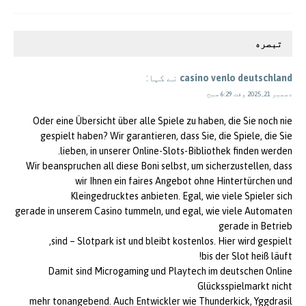
تبصره
casino venlo deutschland
نے کہا:
دسمبر 21, 2025 وقت 6:29 صبح
Oder eine Übersicht über alle Spiele zu haben, die Sie noch nie
gespielt haben? Wir garantieren, dass Sie, die Spiele, die Sie
lieben, in unserer Online-Slots-Bibliothek finden werden.
Wir beanspruchen all diese Boni selbst, um sicherzustellen, dass
wir Ihnen ein faires Angebot ohne Hintertürchen und
Kleingedrucktes anbieten. Egal, wie viele Spieler sich
gerade in unserem Casino tummeln, und egal, wie viele Automaten
gerade in Betrieb
sind – Slotpark ist und bleibt kostenlos. Hier wird gespielt,
bis der Slot heiß läuft!
Damit sind Microgaming und Playtech im deutschen Online
Glücksspielmarkt nicht
mehr tonangebend. Auch Entwickler wie Thunderkick, Yggdrasil