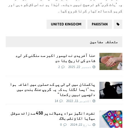
وہ ’ہاٹ کری‘ کو ترجیح نہیں دیتے۔ لہٰذا ہم نے اس ڈش کو دہی اور
کریم کے ساتھ تیار کرنا شروع کیا۔
UNITED KINGDOM
PAKISTAN
متعلقہ مضامین
حنا آفریدی نے تیمور اکبر سے منگنی کر لی،
شادی کی تاریخ بتا دی
دسمبر 22, 2025
2
پاکستان میں ٹی ٹی پی کے حملوں میں اضافہ ہوا
ہے: "ایسا لگتا ہے کہ یہ گروپ جنگ بندی میں
دلچسپی نہیں رکھتا”
اکتوبر 11, 2022
14
نفرت انگیز مواد پھیلانے پر 450 سے زائد سوشل
میڈیا اکاؤنٹس بلاک
مارچ 22, 2024
0