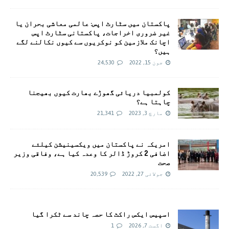
پاکستان میں سٹارٹ اپس: عالمی معاشی بحران یا
غیر ضروری اخراجات، پاکستانی سٹارٹ اپس
اچانک ملازمین کو نوکریوں سے کیوں نکالنے لگے
ہیں؟
جون 15, 2022
24,530
کولمبیا دریائی گھوڑے بھارت کیوں بھیجنا
چاہتا ہے؟
مارچ 3, 2023
21,341
امريکہ نے پاکستان میں ویکسینیشن کیلئے
اضافی 2 کروڑ ڈالر کا وعدہ کیا ہے، وفاقی وزیر
صحت
جولائی 27, 2022
20,539
اسپیس ایکس راکٹ کا حصہ چاند سے ٹکرا گیا
اگست 7, 2026
1