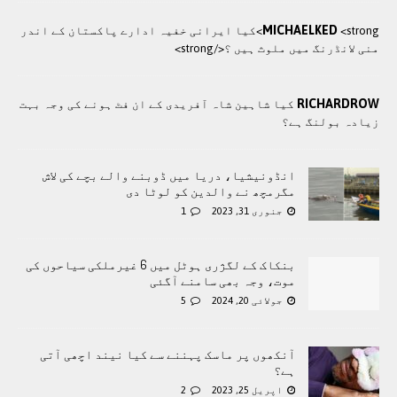
MICHAELKED
<strong>کيا ایرانی خفيہ ادارے پاکستان کے اندر
منی لانڈرنگ ميں ملوث ہيں ؟</strong>
RICHARDROW
کیا شاہین شاہ آفریدی کے ان فٹ ہونے کی وجہ بہت
زیادہ بولنگ ہے؟
انڈونیشیا، دریا میں ڈوبنے والے بچے کی لاش
مگرمچھ نے والدین کو لوٹا دی
جنوری 31, 2023
1
بنکاک کے لگژری ہوٹل میں 6 غیرملکی سیاحوں کی
موت، وجہ بھی سامنے آگئی
جولائی 20, 2024
5
آنکھوں پر ماسک پہننے سے کیا نیند اچھی آتی
ہے؟
اپریل 25, 2023
2