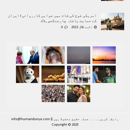
امریکی فوج کی شام میں جوابی کارروائی؛ایران
کے حمایت یافتہ چارجنگجوہلاک
اگست 26, 2022
0
رابطہ کريں۔۔۔۔۔ جملہ حقوق محفوظ ہيں |
|
info@humaridunya.com
Copyright © 2025