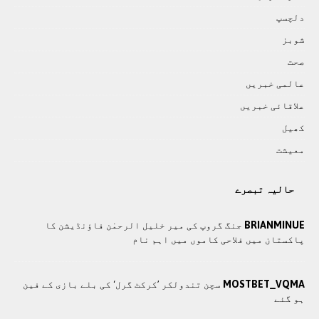
دلچسپ
شوبز
صحت
عالمی خبريں
علاقائی خبريں
کھيل
معيشت
حالیہ تبصرے
BRIANMINUE
جنگ گروپ کی میر خلیل الرحمٰن فاؤنڈیشن کا
پاکستان میں فلاحی کاموں ميں اہم نام
MOSTBET_VQMA
سچن تندولکر ’کرکٹ گرل‘ کی بلے بازی کے فین
ہو گئے