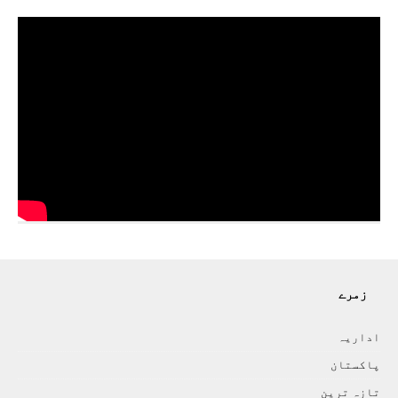
زمرے
اداريہ
پاکستان
تازہ ترين