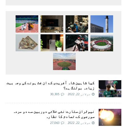
کیا شاہین شاہ آفریدی کے ان فٹ ہونے کی وجہ بہت
زیادہ بولنگ ہے؟
جولائی 22, 2022
30,305
نیوٹران ستارے: نئی خلائی دوربین سے دو مردہ
سورجوں کے تصادم کا نظارہ
جولائی 22, 2022
27,063