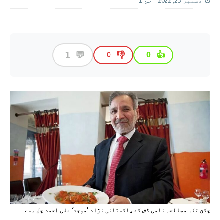
دسمبر 23, 2022
1
💬
1
👎
👍
0
0
چکن تکہ مصالحہ نامی ڈش کے پاکستانی نژاد ’موجد‘ علی احمد چل بسے