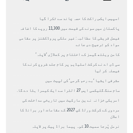
اسپیس ایکس راکٹ کا حصہ چاند سے ٹکرا گیا
پاکستان میں سونے کی قیمت میں 11,300 روپے کا اضافہ
فیصل قریشی کا مطالبہ: غیر ملکی پروڈکشنز پر مقامی
مواد کو ترجیح دی جائے
کامن ویلتھ گیمز کے اختتام پر کھلاڑی ‘لاپتہ’
سی ڈی اے نے کرکٹ اسٹیڈیم پر کام جلد شروع کرنے کا
فیصلہ کر لیا
مشرقی ایشیا ‘بے رحم گرمی’ کی لپیٹ میں
سام سنگ گلیکسی ایس 27 الٹرا سے ایک کیمرا ہٹا دے گا.
امریکی خزانہ نے ین مارکیٹ میں تاریخی مداخلت کی
مردوں کے کرکٹ ورلڈ کپ 2027 کے مقامات اور برانڈ کا
اعلان
نرمل پُرجا سمیت 10 کوہ پیما براڈ پیک پر لاپتہ