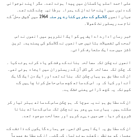
علی احمد اسلم پاکستان میں پیدا ہوئے تھے۔ مگر اپنے نوجوانی
کے دنوں میں اپنے خاندان کے ہمراہ برطانیہ چلے گئے تھے۔
جہاں انھوں
گلاسگو کے مغربی کنارے پر سنہ
1964 میں ’شیش محل‘ کے
نام سے ریسٹورنٹ کھولا۔
خبر رساں ادارے اے ایف پی کو ایک انٹرویو میں انھوں نے اس
لمحے کی تفصیلات بتائیں جب انھوں نے گلاسکو کی پسندیدہ ترین
ڈشز میں سے ایک متعارف کرائی۔
انھوں نے چکن تکہ مصالحہ بنانے کے وقت کو یاد کرتے ہوئے کہا ۔
کہ چکن تکہ مصالحہ کی ڈش اُن کے ریستوران میں ایجاد ہوئی تھی۔
ان کے مطابق ہم یہاں چکن تکہ بناتے تھے اور ایک دن ایک گاہک
آئے اور کہا کہ وہ اس کے ساتھ کچھ ساس حاصل کرنا چاہیں گے
کیونکہ یہ کچھ ڈرائی یعنی خشک ہے۔
ان کے مطابق ہم نے یہ سوچا کہ ہم چکن ساس کے ساتھ بہتر تیار کر
سکتے ہیں۔ یہاں سے ہی پھر ہم نے چکن تکہ ساس کے ساتھ بنانا
شروع کر دیا۔ جس میں دہی، کریم اور مصالحے موجود تھے۔
ان کے مطابق یہ ایک ایسی ڈش تھی۔ جو ہمارے گاہکوں کے ذائقے کے
معیار کو مدنظر رکھتے ہوئے تیار کی گئی۔ ان کے مطابق عموماً