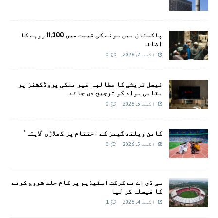
پاکستان میں سونے کی قیمت میں 11,300 روپے کا
اضافہ
اگست 7, 2026
0
فیصل قریشی کا مطالبہ: غیر ملکی پروڈکشنز پر
مقامی مواد کو ترجیح دی جائے
اگست 5, 2026
0
کامن ویلتھ گیمز کے اختتام پر کھلاڑی ‘لاپتہ’
اگست 5, 2026
0
سی ڈی اے نے کرکٹ اسٹیڈیم پر کام جلد شروع کرنے
کا فیصلہ کر لیا
اگست 4, 2026
1