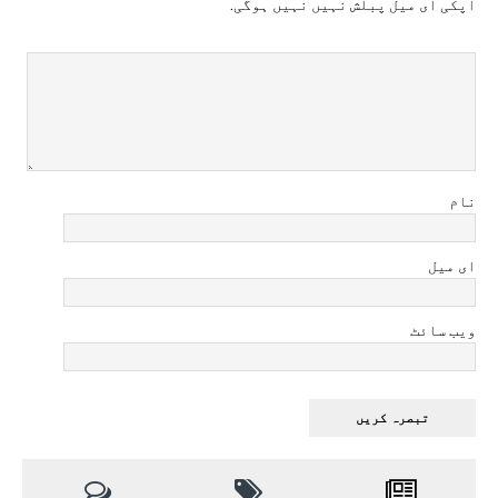
آپکی ای ميل پبلش نہيں نہيں ہوگی.
نام
ای میل
ویب سائٹ