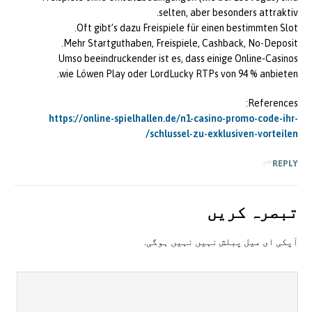
selten, aber besonders attraktiv.
Oft gibt’s dazu Freispiele für einen bestimmten Slot.
Mehr Startguthaben, Freispiele, Cashback, No-Deposit.
Umso beeindruckender ist es, dass einige Online-Casinos
wie Löwen Play oder LordLucky RTPs von 94 % anbieten.
References:
https://online-spielhallen.de/n1-casino-promo-code-ihr-
schlussel-zu-exklusiven-vorteilen/
REPLY
تبصرہ کريں
آپکی ای ميل پبلش نہيں نہيں ہوگی.