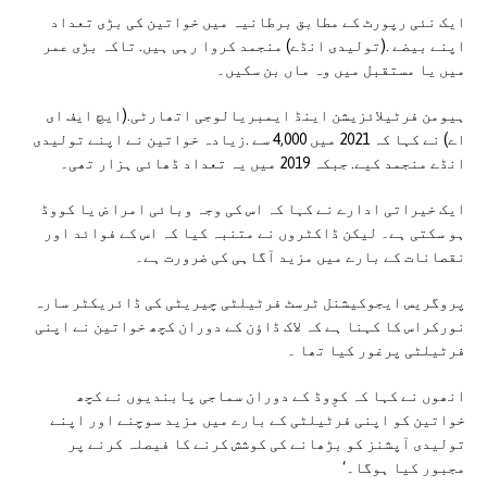
ایک نئی رپورٹ کے مطابق برطانیہ میں خواتین کی بڑی تعداد
اپنے بیضے .(تولیدی انڈے) منجمد کروا رہی ہیں. تاکہ بڑی عمر
میں یا مستقبل میں وہ ماں بن سکیں۔
ہیومن فرٹیلائزیشن اینڈ ایمبریالوجی اتھارٹی.(ایچ ایف ای
اے) نے کہا کہ 2021 میں 4,000 سے .زیادہ خواتین نے اپنے تولیدی
انڈے منجمد کیے. جبکہ 2019 میں یہ تعداد ڈھائی ہزار تھی۔
ایک خیراتی ادارے نے کہا کہ اس کی وجہ وبائی امرا ض یا کووڈ
ہو سکتی ہے۔ لیکن ڈاکٹروں نے متنبہ کیا کہ اس کے فوائد اور
نقصانات کے بارے میں مزید آگاہی کی ضرورت ہے۔
پروگریس ایجوکیشنل ٹرسٹ فرٹیلٹی چیریٹی کی ڈائریکٹر سارہ
نورکراس کا کہنا ہے کہ لاک ڈاؤن کے دوران کچھ خواتین نے اپنی
فرٹیلٹی پرغور کیا تھا ۔
انھوں نے کہا کہ کوِوڈ کے دوران سماجی پابندیوں نے کچھ
خواتین کو اپنی فرٹیلٹی کے بارے میں مزید سوچنے اور اپنے
تولیدی آپشنز کو بڑھانے کی کوشش کرنے کا فیصلہ کرنے پر
مجبور کیا ہوگا۔‘