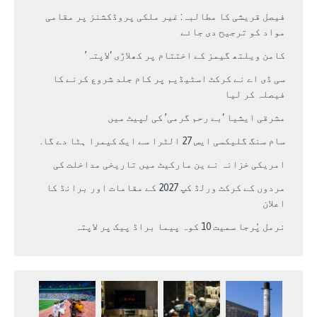
فیصل قریشی کا مطالبہ: غیر ملکی پروڈکشنز پر مقامی
مواد کو ترجیح دی جائے
کامن ویلتھ گیمز کے اختتام پر کھلاڑی ‘لاپتہ’
سی ڈی اے نے کرکٹ اسٹیڈیم پر کام جلد شروع کرنے کا
فیصلہ کر لیا
مشرقی ایشیا ‘بے رحم گرمی’ کی لپیٹ میں
سام سنگ گلیکسی ایس 27 الٹرا سے ایک کیمرا ہٹا دے گا.
امریکی خزانہ نے ین مارکیٹ میں تاریخی مداخلت کی
مردوں کے کرکٹ ورلڈ کپ 2027 کے مقامات اور برانڈ کا
اعلان
نرمل پُرجا سمیت 10 کوہ پیما براڈ پیک پر لاپتہ