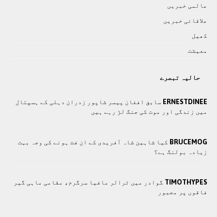
عالمی خبريں
علاقائی خبريں
کھيل
معيشت
حالیہ تبصرے
ERNESTDINEE
سابق افغان پیسر شاپور زدران دہلی کے ہسپتال
میں زندگی اور موت کی جنگ لڑ رہے ہیں
BRUCEMOG
کیا شاہین شاہ آفریدی کے ان فٹ ہونے کی وجہ بہت
زیادہ بولنگ ہے؟
TIMOTHYPES
گوادر میں ٹرالر مافیا سرگرم، مقامی ماہی گیر
فاقوں پر مجبور