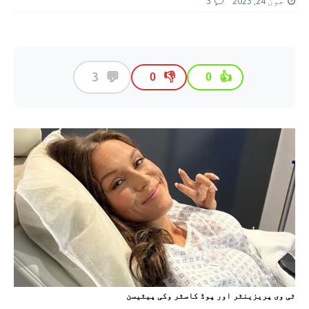
جون 24, 2023
3
💬
3
👎
👍
0
0
ٹی وی پریزینٹر اور پوڈ کاسٹر وکی پیٹیسن