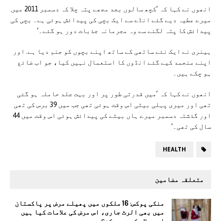
انھوں نے کہا کہ ’کچھ سالوں بعد مجھے پتہ چلا کہ دسمبر 2011 میں
میرے عطیہ دیے گئے انڈے سے ایک بچی کی پیدائش ہوئی ہے۔ بچی کی
پیدائش کا پتہ لگنے سے وہ مجرمانہ جذبات دور ہو گئے۔‘
ہینری نے ایک نئے ساتھی کے ساتھ اپنے بچوں کو جنم دیا ہے. اور
اپنے منجمد کیے گئے انڈوں کا استعمال نہیں کیا، جو اب ضائع
ہو چکے ہیں۔
انھوں نے کہا کہ ’میں قدرتی طور پر اور بہت جلد حاملہ ہو گئی
تھی اور میری پہلی بیٹی اس وقت ہوئی تھی جب میں 39 برس کی تھی
اور گذشتہ دسمبر میرے ہاں بیٹے کی پیدائش ہوئی اس وقت میں 44
سال کی تھی۔‘
HEALTH
متعلقہ مضامین
منکی پوکس: 16 ملکوں میں پھیلے مرض پر پاکستان
میں بھی الرٹ جاری، اس مرض کی علامات کیا ہیں
اور علاج کیسے ممکن؟