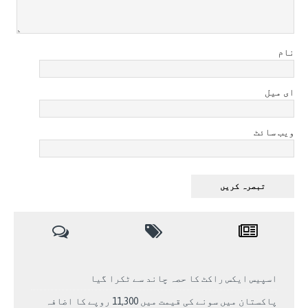
نام
ای میل
ویب سائٹ
اسپیس ایکس راکٹ کا حصہ چاند سے ٹکرا گیا
پاکستان میں سونے کی قیمت میں 11,300 روپے کا اضافہ