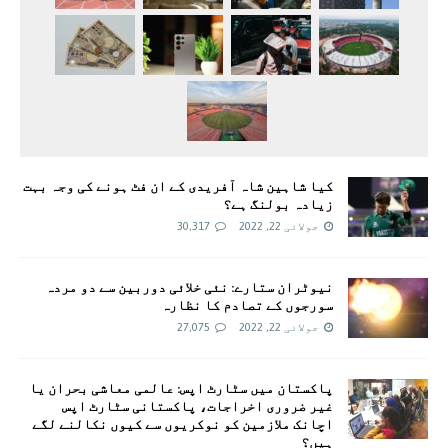
کیا شاہین شاہ آفریدی کے ان فٹ ہونے کی وجہ بہت
زیادہ بولنگ ہے؟
جولائی 22, 2022
30,317
نیوٹران ستارے: نئی خلائی دوربین سے دو مردہ
سورجوں کے تصادم کا نظارہ
جولائی 22, 2022
27,075
پاکستان میں سٹارٹ اپس: عالمی معاشی بحران یا
غیر ضروری اخراجات، پاکستانی سٹارٹ اپس
اچانک ملازمین کو نوکریوں سے کیوں نکالنے لگے
ہیں؟