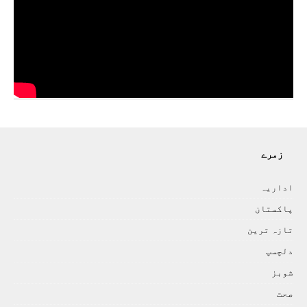
زمرے
اداريہ
پاکستان
تازہ ترين
دلچسپ
شوبز
صحت