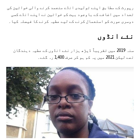
رپورٹ کے مطابق اپنے تولیدی انڈے منجمد کرنے والی خواتین کی
تعداد میں اضافے کے باوجود بہت کم خواتین نے اپنے انڈے کسی
دوسری عورت کو استعمال کرنے کے لیے عطیہ کرنے کا فیصلہ کیا۔
نئے انڈوں
سنہ 2019 میں تقریباً ڈیڑھ ہزار نئے انڈوں کے عطیہ دہندگان
تھے لیکن 2021 میں یہ کم ہو کر صرف 1,400 رہ گئے۔