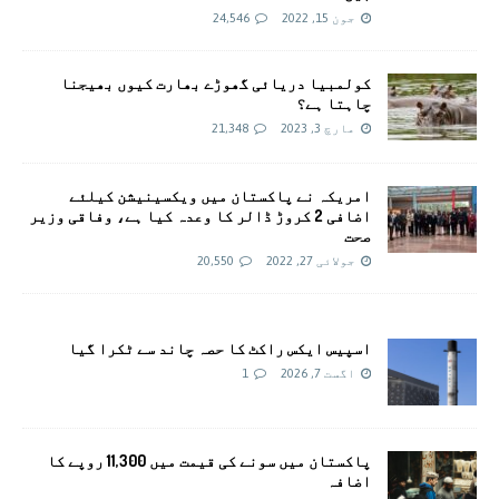
جون 15, 2022
24,546
کولمبیا دریائی گھوڑے بھارت کیوں بھیجنا
چاہتا ہے؟
مارچ 3, 2023
21,348
امريکہ نے پاکستان میں ویکسینیشن کیلئے
اضافی 2 کروڑ ڈالر کا وعدہ کیا ہے، وفاقی وزیر
صحت
جولائی 27, 2022
20,550
اسپیس ایکس راکٹ کا حصہ چاند سے ٹکرا گیا
اگست 7, 2026
1
پاکستان میں سونے کی قیمت میں 11,300 روپے کا
اضافہ