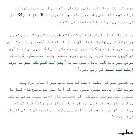
برطانیہ کے علاقے ایسیکس سے تعلق رکھنے والی ہیلن ہنری نے
اپنے کچھ انڈے اس وقت عطیہ کیے جب انھوں نے 10 سال قبل 34 سال
کی عمر میں اپنے انڈے منجمد کیے تھے۔
وہ اس وقت اپنے ایک پارٹنر کے ساتھ طویل مدتی رشتے میں تھیں
جو اولاد نہیں چاہتا تھا۔ ان کا کہنا تھا کہ ’مجھے یاد ہے کہ اس
بارے میں کاؤنسلِنگ کے دوران مجھے کہا گیا کہ میں اپنے انڈوں
کو کیوں منجمد کرنا چاہتی تھی، مجھے اپنے انڈے عطیہ کرنے کا
موقع بھی دیا گیا تھا۔
میں نے یہ آپشن لیا کیونکہ میں یہ صرف
اپنے لیے نہیں
کر رہی تھی۔‘
وہ کہتی ہیں کہ ’عطیہ دینے کے بعد مجھ میں احساسِ جرم پیدا
ہونے لگا۔ مجھے یقین نہیں تھا کہ آیا میں نے صحیح کام کیا یا
نہیں۔ میں سوچتی تھی کہ اگر بچے کی ماں اچھی نہیں ہوئی تو کیا
ہوگا؟ اگر بچے کو کسی اور کی دیکھ بھال میں رکھا گیا تو کیا
ہوگا؟ اگر میرے بچے کی مناسب پرورش یا دیکھ بھال نہ کی گئی تو
کیا ہوگا؟‘
عطیہ