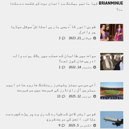
BRIANMINUE
کیا بائیو ہیکنگ سے انسان موت کو شکست دے سکتا
ہے؟
طوبیٰ انور کا ’دیسی باربی اسٹائل‘ سوشل میڈیا
پر وائرل
جولائی 21, 2023
3
سوات میں طالبان کے حملے میں ہلاک ہونے والے
ادریس خان کون تھے؟
ستمبر 14, 2022
1
آئی سی سی مینز پلیئرز رینکنگ جاری، صائم ایوب
بہترین آل راؤنڈرز کی فہرست میں سرفہرست
نومبر 12, 2025
13
قومی ایئر لائن کے طیارے کے رن وے پر پڑے کچرے سے
متاثرہ انجن کی مرمت شروع
اکتوبر 5, 2025
9