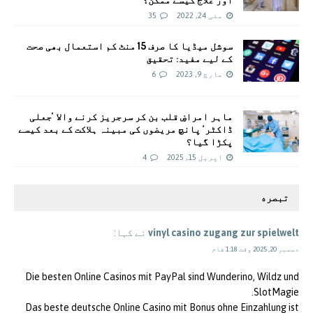
مئی 24, 2022
35
سوشل میڈیا کا صرف 15 منٹ کم استعمال بھی صحت
کے لیے مفید: تحقیق
مارچ 9, 2023
6
ماہر امراضِ قلب بن کر سرجریز کرنے والا ’جعلی
ڈاکٹر‘ پانچ مریضوں کی مبینہ ہلاکت کے بعد کیسے
پکڑا گیا؟
اپریل 15, 2025
4
تبصره
vinyl casino zugang zur spielwelt
نے کہا:
دسمبر 20, 2025 وقت 1:18 شام
Die besten Online Casinos mit PayPal sind Wunderino, Wildz und
SlotMagie.
Das beste deutsche Online Casino mit Bonus ohne Einzahlung ist