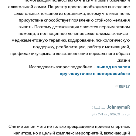
помогающий полностью снять симптомы похмелья и
алкогольной ломки. Пациенту просто необходимо выведение
алкогольных токсинов из организма, потому что именно их
присутствие способствует появлению стойкого желания
выпить. Поэтому детоксикация является первым этапом
помощи, а полноценное лечение алкоголизма включает
медикаментозную терапию, кодирование, психологическую
поддержку, реабилитацию, работу с мотивацией,
профилактику срыва и восстановление нормального образа
жизни.
Исследовать вопрос подробнее –
вывод из запоя
круглосуточно в новороссийске
REPLY
JohnnymaR
نے کہا:
جولائی 28, 2026 وقت 7:41 شام
Снятие запоя – это не только прекращение приема спиртных
напитков, но и целый комплекс мероприятий, включающий