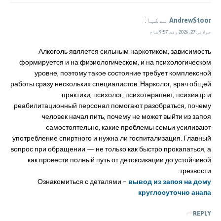
AndrewStoor
نے کہا:
جولائی 27, 2026 وقت 9:57 شام
Алкоголь является сильным наркотиком, зависимость
формируется и на физиологическом, и на психологическом
уровне, поэтому такое состояние требует комплексной
работы сразу нескольких специалистов. Нарколог, врач общей
практики, психолог, психотерапевт, психиатр и
реабилитационный персонал помогают разобраться, почему
человек начал пить, почему не может выйти из запоя
самостоятельно, какие проблемы семьи усиливают
употребление спиртного и нужна ли госпитализация. Главный
вопрос при обращении — не только как быстро прокапаться, а
как провести полный путь от детоксикации до устойчивой
трезвости.
Ознакомиться с деталями –
вывод из запоя на дому
круглосуточно анапа
REPLY