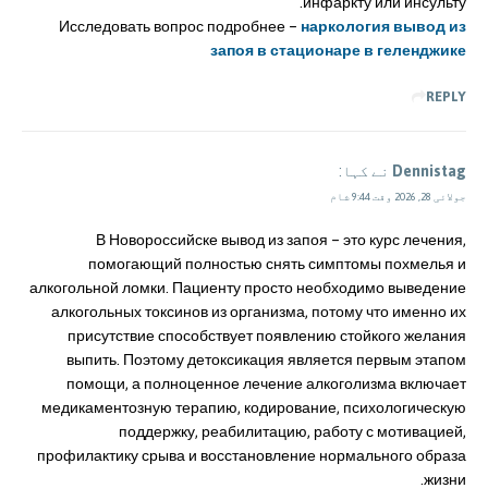
инфаркту или инсульту.
Исследовать вопрос подробнее –
наркология вывод из
запоя в стационаре в геленджике
REPLY
Dennistag
نے کہا:
جولائی 28, 2026 وقت 9:44 شام
В Новороссийске вывод из запоя – это курс лечения,
помогающий полностью снять симптомы похмелья и
алкогольной ломки. Пациенту просто необходимо выведение
алкогольных токсинов из организма, потому что именно их
присутствие способствует появлению стойкого желания
выпить. Поэтому детоксикация является первым этапом
помощи, а полноценное лечение алкоголизма включает
медикаментозную терапию, кодирование, психологическую
поддержку, реабилитацию, работу с мотивацией,
профилактику срыва и восстановление нормального образа
жизни.