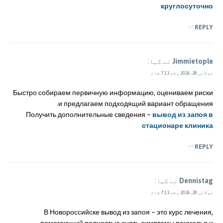
круглосуточно
REPLY
Jimmietople
نے کہا:
جولائی 28, 2026 وقت 7:13 شام
Быстро собираем первичную информацию, оцениваем риски
и предлагаем подходящий вариант обращения.
Получить дополнительные сведения –
вывод из запоя в
стационаре клиника
REPLY
Dennistag
نے کہا:
جولائی 28, 2026 وقت 7:13 شام
В Новороссийске вывод из запоя – это курс лечения,