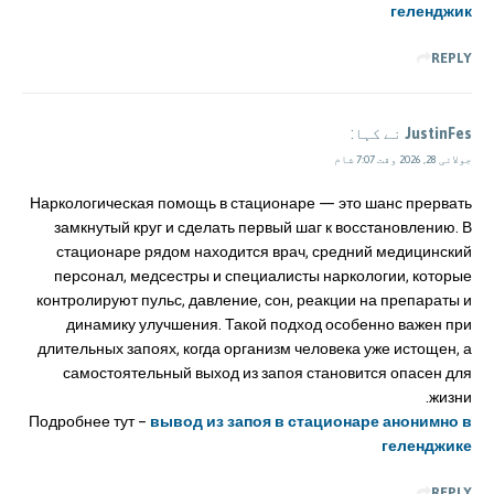
геленджик
REPLY
JustinFes
نے کہا:
جولائی 28, 2026 وقت 7:07 شام
Наркологическая помощь в стационаре — это шанс прервать
замкнутый круг и сделать первый шаг к восстановлению. В
стационаре рядом находится врач, средний медицинский
персонал, медсестры и специалисты наркологии, которые
контролируют пульс, давление, сон, реакции на препараты и
динамику улучшения. Такой подход особенно важен при
длительных запоях, когда организм человека уже истощен, а
самостоятельный выход из запоя становится опасен для
жизни.
Подробнее тут –
вывод из запоя в стационаре анонимно в
геленджике
REPLY