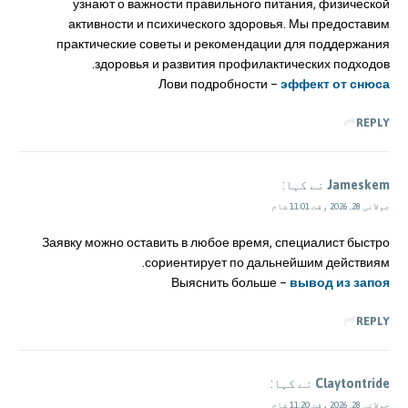
узнают о важности правильного питания, физической
активности и психического здоровья. Мы предоставим
практические советы и рекомендации для поддержания
здоровья и развития профилактических подходов.
Лови подробности –
эффект от снюса
REPLY
Jameskem
نے کہا:
جولائی 28, 2026 وقت 11:01 شام
Заявку можно оставить в любое время, специалист быстро
сориентирует по дальнейшим действиям.
Выяснить больше –
вывод из запоя
REPLY
Claytontride
نے کہا:
جولائی 28, 2026 وقت 11:20 شام