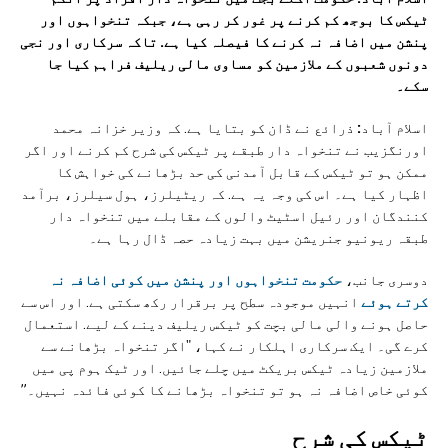
ٹیکس کا بوجھ کم کرنے پر غور کر رہی ہے، جبکہ تنخواہوں اور
پنشن میں اضافہ نہ کرنے کا فیصلہ کیا ہے. تاکہ سرکاری اور نجی
دونوں شعبوں کے ملازمین کو مساوی مالی ریلیف فراہم کیا جا
سکے۔
اسلام آباد
:
ذرائع نے ڈان کو بتایا ہے. کہ وزیر خزانہ محمد
اورنگزیب نے تنخواہ دار طبقے پر ٹیکس کی شرح کم کرنے اور اگر
ممکن ہو تو ٹیکس کے قابل آمدنی کی حد بڑھانے کی خواہش کا
اظہار کیا ہے۔ اس کی وجہ یہ ہے. کہ ریٹیلرز، ہول سیلرز، برآمد
کنندگان اور رئیل اسٹیٹ والوں کے مقابلے میں تنخواہ دار
طبقہ ریونیو جنریشن میں بہت زیادہ حصہ ڈال رہا ہے۔
دوسری جانب،
حکومت تنخواہوں اور پنشن میں کوئی اضافہ نہ
کرتے ہوئے
انہیں موجودہ سطح پر برقرار رکھ سکتی ہے. اور اس سے
حاصل ہونے والی مالی بچت کو ٹیکس ریلیف دینے کے لیے. استعمال
کرے گی۔ ایک سرکاری اہلکار نے کہا، "اگر تنخواہ بڑھانے سے
ملازمین زیادہ ٹیکس بریکٹ میں چلے جائیں. اور ٹیک ہوم پی میں
کوئی خاص اضافہ نہ ہو تو تنخواہ بڑھانے کا کوئی فائدہ نہیں۔”
ٹیکس کی شرح