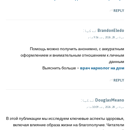
REPLY
BrandonEledo
نے کہا:
جولائی 28, 2026 وقت 9:56 شام
Помощь можно получить анонимно, с аккуратным
оформлением и внимательным отношением к личным
данным.
Выяснить больше –
врач нарколог на дом
REPLY
DouglasMeano
نے کہا:
جولائی 28, 2026 وقت 10:09 شام
В этой публикации мы исследуем ключевые аспекты здоровья,
включая влияние образа жизни на благополучие. Читатели