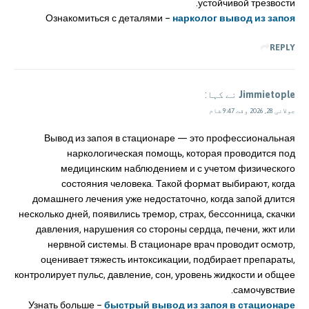
устойчивой трезвости.
Ознакомиться с деталями –
нарколог вывод из запоя
REPLY
Jimmietople
نے کہا:
جولائی 28, 2026 وقت 9:47 شام
Вывод из запоя в стационаре — это профессиональная
наркологическая помощь, которая проводится под
медицинским наблюдением и с учетом физического
состояния человека. Такой формат выбирают, когда
домашнего лечения уже недостаточно, когда запой длится
несколько дней, появились тремор, страх, бессонница, скачки
давления, нарушения со стороны сердца, печени, жкт или
нервной системы. В стационаре врач проводит осмотр,
оценивает тяжесть интоксикации, подбирает препараты,
контролирует пульс, давление, сон, уровень жидкости и общее
самочувствие.
Узнать больше –
быстрый вывод из запоя в стационаре