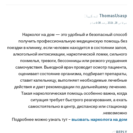
ThomasUsasp
نے کہا:
جولائی 28, 2026 وقت 6:08 شام
Нарколог на дом — это удобный и безопасный способ
получить профессиональную медицинскую помощь без
поездки в клинику, если человек находится в состоянии запоя,
алкогольной интоксикации, наркотической ломки, сильного
похмелья, тревоги, бессонницы или резкого ухудшения
самочувствия. Выездной врач проводит осмотр пациента,
оценивает состояние организма, подбирает препараты,
ставит капельницу, выполняет необходимые лечебные
действия и дает рекомендации по дальнейшему лечению.
Такая наркологическая помощь особенно важна, когда
ситуация требует быстрого реагирования, а ехать
самостоятельно в центр, диспансер или стационар
невозможно.
Подробнее можно узнать тут –
вызвать нарколога на дом
REPLY