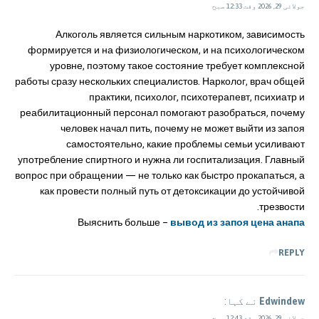
جولائی 29, 2026 وقت 12:33 صبح
Алкоголь является сильным наркотиком, зависимость
формируется и на физиологическом, и на психологическом
уровне, поэтому такое состояние требует комплексной
работы сразу нескольких специалистов. Нарколог, врач общей
практики, психолог, психотерапевт, психиатр и
реабилитационный персонал помогают разобраться, почему
человек начал пить, почему не может выйти из запоя
самостоятельно, какие проблемы семьи усиливают
употребление спиртного и нужна ли госпитализация. Главный
вопрос при обращении — не только как быстро прокапаться, а
как провести полный путь от детоксикации до устойчивой
трезвости.
Выяснить больше –
вывод из запоя цена анапа
REPLY
Edwindew
نے کہا:
جولائی 29, 2026 وقت 12:43 صبح