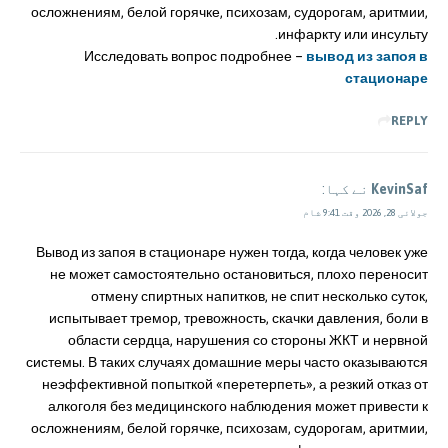
осложнениям, белой горячке, психозам, судорогам, аритмии,
инфаркту или инсульту.
Исследовать вопрос подробнее –
вывод из запоя в
стационаре
REPLY
KevinSaf
نے کہا:
جولائی 28, 2026 وقت 9:41 شام
Вывод из запоя в стационаре нужен тогда, когда человек уже
не может самостоятельно остановиться, плохо переносит
отмену спиртных напитков, не спит несколько суток,
испытывает тремор, тревожность, скачки давления, боли в
области сердца, нарушения со стороны ЖКТ и нервной
системы. В таких случаях домашние меры часто оказываются
неэффективной попыткой «перетерпеть», а резкий отказ от
алкоголя без медицинского наблюдения может привести к
осложнениям, белой горячке, психозам, судорогам, аритмии,