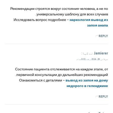
Рекомендации строятся вокруг состояния человека, а не по
универсальному шаблону для всех случаев.
Исследовать вопрос подробнее –
наркология вывод из
запоя анапа
REPLY
Jamierer
نے کہا:
جولائی 28, 2026 وقت 8:01 شام
Состояние пациента отслеживается на каждом этапе, от
первичной консультации до дальнейших рекомендаций.
Ознакомиться с деталями –
вывод из запоя на дому
недорого в геленджике
REPLY