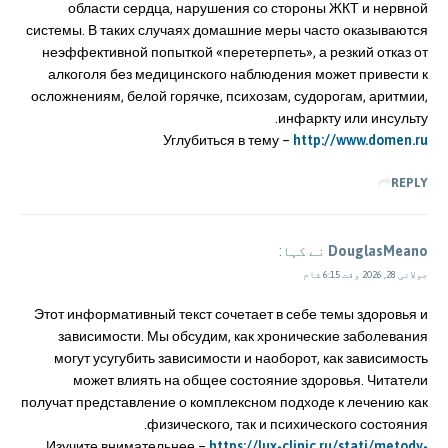
области сердца, нарушения со стороны ЖКТ и нервной
системы. В таких случаях домашние меры часто оказываются
неэффективной попыткой «перетерпеть», а резкий отказ от
алкоголя без медицинского наблюдения может привести к
осложнениям, белой горячке, психозам, судорогам, аритмии,
инфаркту или инсульту.
Углубиться в тему –
http://www.domen.ru
REPLY
DouglasMeano
نے کہا:
جولائی 28, 2026 وقت 6:15 شام
Этот информативный текст сочетает в себе темы здоровья и
зависимости. Мы обсудим, как хронические заболевания
могут усугубить зависимости и наоборот, как зависимость
может влиять на общее состояние здоровья. Читатели
получат представление о комплексном подходе к лечению как
физического, так и психического состояния.
Изучите внимательнее –
https://lux-clinic.ru/stati/metody-