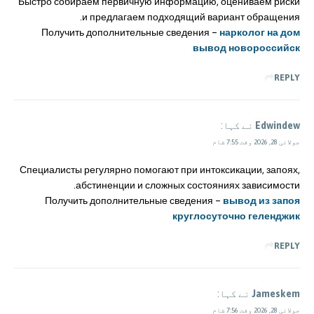
Быстро собираем первичную информацию, оцениваем риски
и предлагаем подходящий вариант обращения.
Получить дополнительные сведения –
нарколог на дом
вывод новороссийск
REPLY
Edwindew
نے کہا:
جولائی 28, 2026 وقت 7:55 شام
Специалисты регулярно помогают при интоксикации, запоях,
абстиненции и сложных состояниях зависимости.
Получить дополнительные сведения –
вывод из запоя
круглосуточно геленджик
REPLY
Jameskem
نے کہا:
جولائی 28, 2026 وقت 7:56 شام