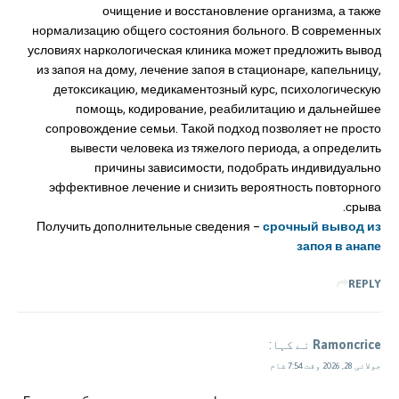
очищение и восстановление организма, а также
нормализацию общего состояния больного. В современных
условиях наркологическая клиника может предложить вывод
из запоя на дому, лечение запоя в стационаре, капельницу,
детоксикацию, медикаментозный курс, психологическую
помощь, кодирование, реабилитацию и дальнейшее
сопровождение семьи. Такой подход позволяет не просто
вывести человека из тяжелого периода, а определить
причины зависимости, подобрать индивидуально
эффективное лечение и снизить вероятность повторного
срыва.
Получить дополнительные сведения –
срочный вывод из
запоя в анапе
REPLY
Ramoncrice
نے کہا:
جولائی 28, 2026 وقت 7:54 شام