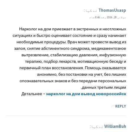
ThomasUsasp
نے کہا:
جولائی 28, 2026 وقت 8:46 شام
Нарколог на дом приезжает в экстренных и неотложных
ситуациях и быстро оценивает состояние и сразу начинает
необходимые процедуры. Врач может провести вывод из
запоя, снятие абстинентного синдрома, медикаментозное
вытрезвление, стабилизацию давления, инфузионную
терапию, подбор лекарств, мотивационную беседу и
первичный план восстановления. Помощь оказывается
анонимно, без постановки на учет, без лишних
опознавательных знаков и без передачи персональных
данных третьим лицам.
Детальнее –
нарколог на дом вывод новороссийск
REPLY
WilliamBuh
نے کہا: