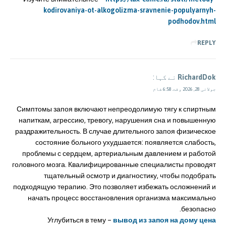
kodirovaniya-ot-alkogolizma-sravnenie-populyarnyh-
podhodov.html
REPLY
RichardDok
نے کہا:
جولائی 28, 2026 وقت 6:58 شام
Симптомы запоя включают непреодолимую тягу к спиртным
напиткам, агрессию, тревогу, нарушения сна и повышенную
раздражительность. В случае длительного запоя физическое
состояние больного ухудшается: появляется слабость,
проблемы с сердцем, артериальным давлением и работой
головного мозга. Квалифицированные специалисты проводят
тщательный осмотр и диагностику, чтобы подобрать
подходящую терапию. Это позволяет избежать осложнений и
начать процесс восстановления организма максимально
безопасно.
Углубиться в тему –
вывод из запоя на дому цена