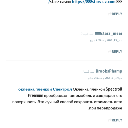
.
https://888stars-uz.com/
888 starz casino
REPLY
888starz_meer
نے کہا:
مئی 13, 2026 وقت 7:00 صبح
REPLY
BrooksPhamp
نے کہا:
جولائی 9, 2026 وقت 2:34 شام
оклейка плёнкой Спектрол
Оклейка плёнкой Spectroll
Premium преображает автомобиль и защищает его
поверхность. Это лучший способ сохранить стоимость авто
при перепродаже.
REPLY