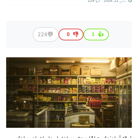
مئی 11, 2026
224
💬
224
👎
👍
0
1
اسلام آباد: حکومت اگلے بجٹ میں تنخواہ دار افراد پر انکم