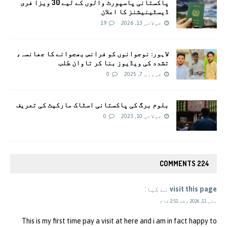
پاکستانی پاسپورٹ والوں کے لیے 30 ویزا فری
ڈیسٹینیشنز کا اعلان
جولائی 13, 2026
19
لاہور: نوجوانوں کو فرانس بھجوانے کا جھانسہ،
تشدد کی ویڈیوز بنا کر تاوان طلب
فروری 7, 2025
0
بلوم برگ کی پاکستانی اسٹاک مارکیٹ کی تعریف
جولائی 10, 2023
0
224 COMMENTS
visit this page
نے کہا:
مئی 11, 2026 وقت 2:51 شام
This is my first time pay a visit at here and i am in fact happy to