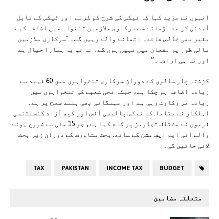
انہوں نے مزید کہا کہ ٹیکس کی شرح کم کرنے. اور ٹیکس کے قابل
آمدنی کی حد بڑھانے سے سرکاری ملازمین تنخواہ میں اضافہ کیے
بغیر بھی خالص فائدہ اٹھانے والے رہیں گے۔ "سرکاری ملازمین
مالی طور پر نقصان میں نہیں ہوں گے۔ نہ تو یہ ہمارا خیال ہے
اور نہ ہی ارادہ۔”
گزشتہ چار سالوں کے دوران سرکاری تنخواہوں میں 60 فیصد سے
زیادہ اضافہ ہو چکا ہے، جبکہ نجی شعبے کی تنخواہوں میں
زیادہ تر رکاوٹ رہی ہے. اور مہنگائی بھی بلند سطح پر ہے۔
اہلکار نے بتایا. کہ ٹیکس پالیسی آفس اور کچھ آزاد کنسلٹنسی
فرموں نے مختلف تجاویز پر کام کیا ہے، جو 15 مئی سے شروع ہونے
والے آئی ایم ایف مشن کے ساتھ. بجٹ مشاورت کے دوران زیر بحث
لائی جائیں گی۔
TAX
PAKISTAN
INCOME TAX
BUDGET
متعلقہ مضامین