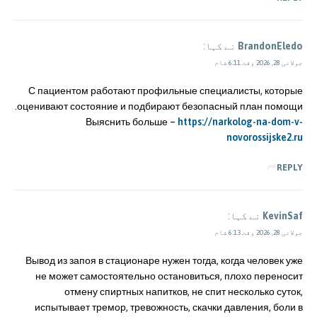
BrandonEledo
نے کہا:
جولائی 28, 2026 وقت 6:11 شام
С пациентом работают профильные специалисты, которые
оценивают состояние и подбирают безопасный план помощи.
Выяснить больше –
https://narkolog-na-dom-v-
novorossijske2.ru
REPLY
KevinSaf
نے کہا:
جولائی 28, 2026 وقت 6:13 شام
Вывод из запоя в стационаре нужен тогда, когда человек уже
не может самостоятельно остановиться, плохо переносит
отмену спиртных напитков, не спит несколько суток,
испытывает тремор, тревожность, скачки давления, боли в