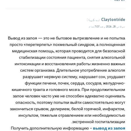
Claytontride
نے کہا:
جولائی 28, 2026 وقت 7:07 شام
Вывод из запоя — это не бытовое вытрезвление и не попытка
просто «перетерпеть» похмельный синдром, а полноценная
медицинская помощь, которая проводится для безопасной
стабилизации состояния пациента, снятия алкогольной
интоксикации и восстановления работы жизненно важных
систем организма. Длительное употребление алкоголя
разрушает нервную систему, нарушает сон, ухудшает
функции печени, почек, сердца, сосудов, желудочно-
кишечного тракта и головного мозга. При продолжительном
запое человек часто уже не способен адекватно оценивать
опасность, поэтому попытки выйти самостоятельно могут
закончиться срывом, делирием, белой горячкой, инфарктом,
инсультом, тяжелым отравлением или необходимостью
экстренной госпитализации.
Получить дополнительную информацию –
вывод из запоя