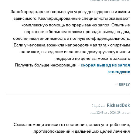
Запой представляет серьезную угрозу для здоровья и жизни
зависимого. Квалифицированные специалисты оказывают
комплексную помощь по прерыванию запоя. Опытные
наркологи с большим стажем проводят выезд на дом,
обеспечивая анонимность и полную конфиденциальность.
Если у человека возникла непреодолимая тяга к спиртным
напиткам, выведение из запоя на дому круглосуточно и
недорого по цене вы можете заказать.
Получить больше информации –
скорая вывод из запоя
геленджик
REPLY
RichardDok
نے کہا:
جولائی 29, 2026 وقت 12:45 صبح
Схема помощи зависит от состояния, стажа употребления,
противопоказаний и дальнейших целей лечения.