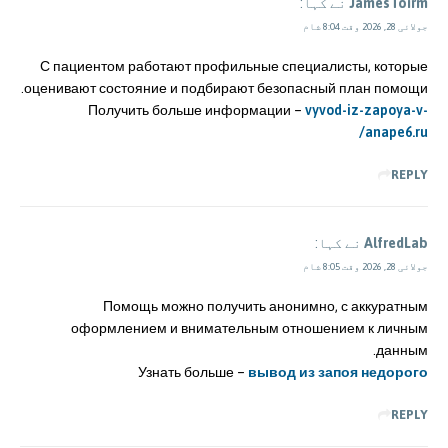
JamesToirm
نے کہا:
جولائی 28, 2026 وقت 8:04 شام
С пациентом работают профильные специалисты, которые
оценивают состояние и подбирают безопасный план помощи.
Получить больше информации –
vyvod-iz-zapoya-v-
anape6.ru/
REPLY
AlfredLab
نے کہا:
جولائی 28, 2026 وقت 8:05 شام
Помощь можно получить анонимно, с аккуратным
оформлением и внимательным отношением к личным
данным.
Узнать больше –
вывод из запоя недорого
REPLY