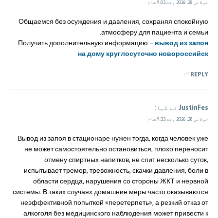
جولائی 28, 2026 وقت 9:03 شام
Общаемся без осуждения и давления, сохраняя спокойную
атмосферу для пациента и семьи.
Получить дополнительную информацию –
вывод из запоя
на дому круглосуточно новороссийск
REPLY
JustinFes
نے کہا:
جولائی 28, 2026 وقت 9:33 شام
Вывод из запоя в стационаре нужен тогда, когда человек уже
не может самостоятельно остановиться, плохо переносит
отмену спиртных напитков, не спит несколько суток,
испытывает тремор, тревожность, скачки давления, боли в
области сердца, нарушения со стороны ЖКТ и нервной
системы. В таких случаях домашние меры часто оказываются
неэффективной попыткой «перетерпеть», а резкий отказ от
алкоголя без медицинского наблюдения может привести к