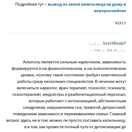
Подробнее тут –
вывод из запоя капельница на дому в
новороссийске
REPLY
ScottRoubY
نے کہا:
جولائی 28, 2026 وقت 9:44 شام
Алкоголь является сильным наркотиком, зависимость
формируется и на физиологическом, и на психологическом
уровне, поэтому такое состояние требует комплексной
работы сразу нескольких специалистов. В лечение могут
включаться нарколог, врач-терапевт, психолог, психиатр,
психотерапевт, медсестры и реабилитационный персонал,
которые работают с интоксикацией, абстинентным
синдромом, нарушениями сна, тревогой, депрессией,
поведением зависимого и переживаниями семьи. Главный
вопрос здесь не в том, можно ли просто поставить капельницу,
а в том, как провести полный путь от детоксикации до