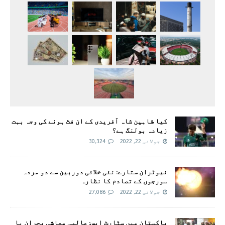
کیا شاہین شاہ آفریدی کے ان فٹ ہونے کی وجہ بہت
زیادہ بولنگ ہے؟
جولائی 22, 2022
30,324
نیوٹران ستارے: نئی خلائی دوربین سے دو مردہ
سورجوں کے تصادم کا نظارہ
جولائی 22, 2022
27,086
پاکستان میں سٹارٹ اپس: عالمی معاشی بحران یا