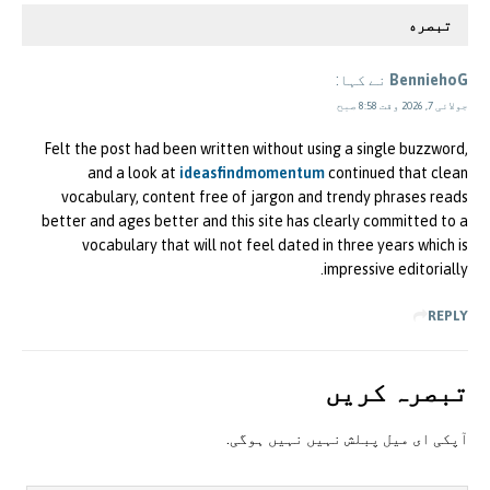
تبصره
BenniehoG
نے کہا:
جولائی 7, 2026 وقت 8:58 صبح
Felt the post had been written without using a single buzzword,
and a look at
ideasfindmomentum
continued that clean
vocabulary, content free of jargon and trendy phrases reads
better and ages better and this site has clearly committed to a
vocabulary that will not feel dated in three years which is
impressive editorially.
REPLY
تبصرہ کريں
آپکی ای ميل پبلش نہيں نہيں ہوگی.