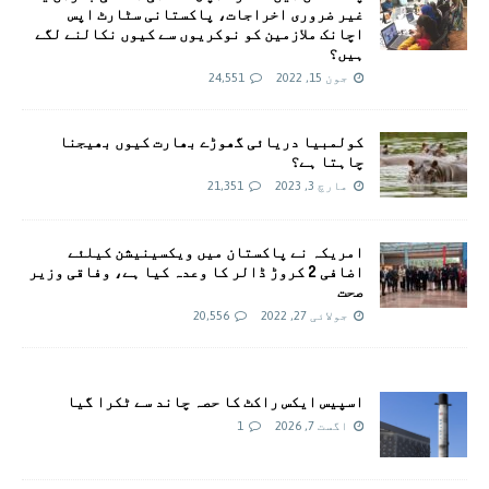
غیر ضروری اخراجات، پاکستانی سٹارٹ اپس
اچانک ملازمین کو نوکریوں سے کیوں نکالنے لگے
ہیں؟
جون 15, 2022
24,551
کولمبیا دریائی گھوڑے بھارت کیوں بھیجنا
چاہتا ہے؟
مارچ 3, 2023
21,351
امريکہ نے پاکستان میں ویکسینیشن کیلئے
اضافی 2 کروڑ ڈالر کا وعدہ کیا ہے، وفاقی وزیر
صحت
جولائی 27, 2022
20,556
اسپیس ایکس راکٹ کا حصہ چاند سے ٹکرا گیا
اگست 7, 2026
1