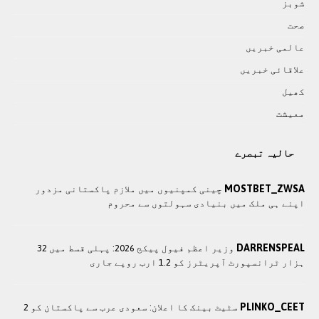
شوبز
صحت
عالمی خبريں
علاقائی خبريں
کھيل
معيشت
حالیہ تبصرے
MOSTBET_ZWSA
چينی کمپنيوں ميں ملازم پاکستانی مزدور
اپنے ہی ملک ميں بنيادی سہولتوں سے محروم
DARRENSPEAL
وزير اعظم فیول پیکج 2026: پہلی قسط میں 32
ہزار ٹرانسپورٹ آپریٹرز کو 1.2 ارب روپے جاری
PLINKO_CEET
سٹیٹ بینک کا اعلان: سعودی عرب سے پاکستان کو 2