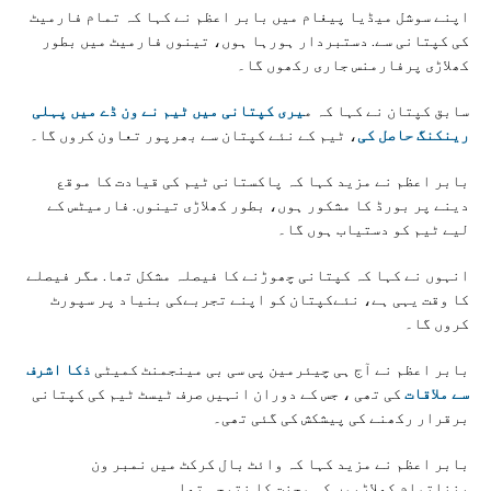
اپنے سوشل میڈیا پیغام میں بابر اعظم نے کہا کہ تمام فارمیٹ
کی کپتانی سے. دستبردار ہورہا ہوں، تینوں فارمیٹ میں بطور
کھلاڑی پرفارمنس جاری رکھوں گا۔
سابق کپتان نے کہا کہ م
یری کپتانی میں ٹیم نے ون ڈے میں پہلی
رینکنگ حاصل کی
، ٹیم کے نئے کپتان سے بھرپور تعاون کروں گا۔
بابر اعظم نے مزید کہا کہ پاکستانی ٹیم کی قیادت کا موقع
دینے پر بورڈ کا مشکور ہوں، بطور کھلاڑی تینوں. فارمیٹس کے
لیے ٹیم کو دستیاب ہوں گا۔
انہوں نے کہا کہ کپتانی چھوڑنے کا فیصلہ مشکل تھا. مگر فیصلے
کا وقت یہی ہے، نئےکپتان کو اپنے تجربےکی بنیاد پر سپورٹ
کروں گا۔
بابر اعظم نے آج ہی چیئرمین پی سی بی مینجمنٹ کمیٹی
ذکا اشرف
سے ملاقات
کی تھی ، جس کے دوران انہیں صرف ٹیسٹ ٹیم کی کپتانی
برقرار رکھنے کی پیشکش کی گئی تھی۔
بابر اعظم نے مزید کہا کہ وائٹ بال کرکٹ میں نمبر ون
بنناتمام کھلاڑیوں کی محنت کا نتیجہ تھا۔