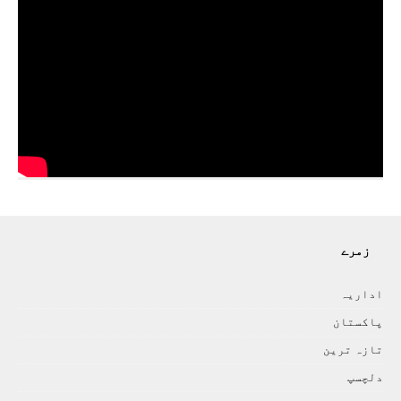
زمرے
اداريہ
پاکستان
تازہ ترين
دلچسپ