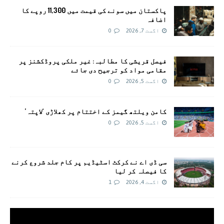
پاکستان میں سونے کی قیمت میں 11,300 روپے کا
اضافہ
اگست 7, 2026
0
فیصل قریشی کا مطالبہ: غیر ملکی پروڈکشنز پر
مقامی مواد کو ترجیح دی جائے
اگست 5, 2026
0
کامن ویلتھ گیمز کے اختتام پر کھلاڑی ‘لاپتہ’
اگست 5, 2026
0
سی ڈی اے نے کرکٹ اسٹیڈیم پر کام جلد شروع کرنے
کا فیصلہ کر لیا
اگست 4, 2026
1