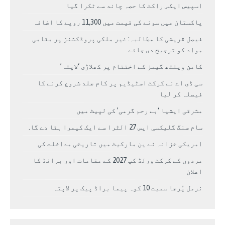
اسپیس ایکس راکٹ کا حصہ چاند سے ٹکرا گیا
پاکستان میں سونے کی قیمت میں 11,300 روپے کا اضافہ
فیصل قریشی کا مطالبہ: غیر ملکی پروڈکشنز پر مقامی
مواد کو ترجیح دی جائے
کامن ویلتھ گیمز کے اختتام پر کھلاڑی ‘لاپتہ’
سی ڈی اے نے کرکٹ اسٹیڈیم پر کام جلد شروع کرنے کا
فیصلہ کر لیا
مشرقی ایشیا ‘بے رحم گرمی’ کی لپیٹ میں
سام سنگ گلیکسی ایس 27 الٹرا سے ایک کیمرا ہٹا دے گا.
امریکی خزانہ نے ین مارکیٹ میں تاریخی مداخلت کی
مردوں کے کرکٹ ورلڈ کپ 2027 کے مقامات اور برانڈ کا
اعلان
نرمل پُرجا سمیت 10 کوہ پیما براڈ پیک پر لاپتہ