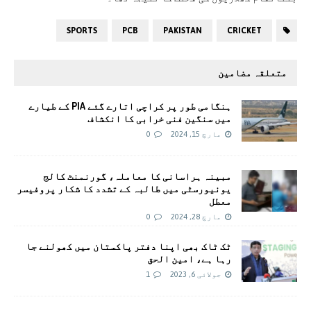
SPORTS
PCB
PAKISTAN
CRICKET
متعلقہ مضامین
ہنگامی طور پر کراچی اتارے گئے PIA کے طیارے
میں سنگین فنی خرابی کا انکشاف
مارچ 15, 2024
0
مبینہ ہراسانی کا معاملہ، گورنمنٹ کالج
یونیورسٹی میں طالبہ کے تشدد کا شکار پروفیسر
معطل
مارچ 28, 2024
0
ٹک ٹاک بھی اپنا دفتر پاکستان میں کھولنے جا
رہا ہے، امین الحق
جولائی 6, 2023
1