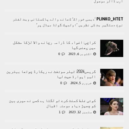
ارب ڈالر موصول
PLINKO_HTET
’دیسی خوراک‘ کھانے والے پاکستانی ویٹ لفٹر
نوح دستگیر بٹ کی نظریں ’اولمپک گولڈ میڈل پر‘
کراچی: اغواء کا ڈرامہ رچانے والا لڑکا مشکل
میں پھنس گیا
اکتوبر 6, 2023
0
گریمی2024: ٹیلر سوئفٹ نے ریکارڈ چوتھا بہترین
البم ایوارڈ جیت لیا
فروری 5, 2024
0
کوئی غلط کمنٹ کرے تو لگتا ہے کسی نے میری بہن
کو چھیڑ دیا، مومنہ اقبال
ستمبر 12, 2023
1