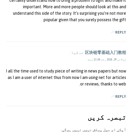
certainly understand how to bring a problem to light and make it
important. More and more people should look at this and
understand this side of the story. It’s surprising you’re not more
popular given that you surely possess the gift.
REPLY
区块链零基础入门教程
نے کہا:
جولائی 29, 2026 وقت 11:24 صبح
I all the time used to study piece of writing in news papers but now
as I am a user of internet thus from now I am using net for articles
or reviews, thanks to web.
REPLY
تبصرہ کريں
آپکی ای ميل پبلش نہيں نہيں ہوگی.