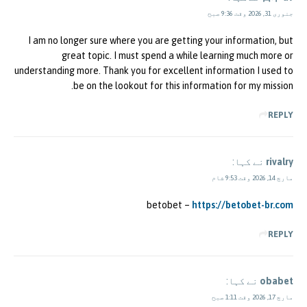
جنوری 31, 2026 وقت 9:36 صبح
I am no longer sure where you are getting your information, but
great topic. I must spend a while learning much more or
understanding more. Thank you for excellent information I used to
be on the lookout for this information for my mission.
REPLY
rivalry
نے کہا:
مارچ 14, 2026 وقت 9:53 شام
betobet –
https://betobet-br.com
REPLY
obabet
نے کہا:
مارچ 17, 2026 وقت 1:11 صبح