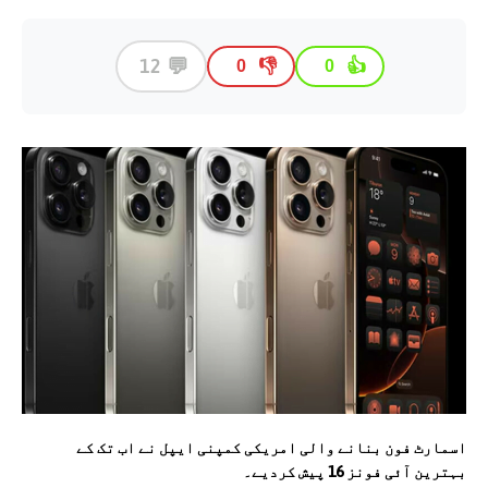
💬
12
👎
👍
0
0
اسمارٹ فون بنانے والی امریکی کمپنی ایپل نے اب تک کے
بہترین آئی فونز 16 پیش کردیے۔