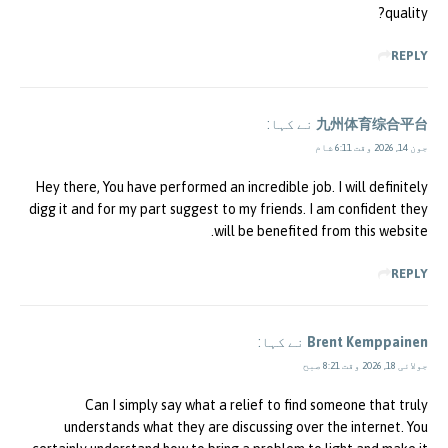
quality?
REPLY
九州体育综合平台
نے کہا:
جون 14, 2026 وقت 6:11 شام
Hey there, You have performed an incredible job. I will definitely
digg it and for my part suggest to my friends. I am confident they
will be benefited from this website.
REPLY
Brent Kemppainen
نے کہا:
جولائی 18, 2026 وقت 8:21 صبح
Can I simply say what a relief to find someone that truly
understands what they are discussing over the internet. You