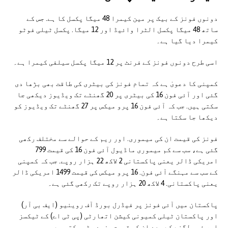
دونوں فونز کے بیک پر مین کیمرا 48 میگا پکسل کا ہے. جس کے
ساتھ 48 میگا پکسل الٹرا وائیڈ اور 12 میگا. پکسل ٹیلی فوٹو
کیمرا دیا گیا ہے۔
اسی طرح دونوں فونز کے فرنٹ پر 12 میگا پکسل سیلفی کیمرا ہے۔
کمپنی کا دعویٰ ہے کہ تمام فونز کی بیٹری کی طاقت بھی بڑھا دی
گئی اور آئی فون 16 کی بیٹری پر 20 گھنٹے تک ویڈیوز دیکھی جا
سکتی ہیں. جب کہ آئی فون 16 پرو میکس پر 27 گھنٹے تک ویڈیوز کو
دیکھا جا سکتا ہے۔
فونز کی قیمت ان کی میموری. اور ریم کے حوالے سے مختلف رکھی
گئی ہے، سب سے کم میموری ماڈیول آئی فون 16 کی قیمت 799
امریکی ڈالر یعنی پاکستانی 2 لاکھ 22 ہزار روپے. جب کہ کمپنی
کے سب سے مہنگے آئی فون. 16 پرو میکس کی قیمت 1499 امریکی ڈالر
یعنی پاکستانی. 4 لاکھ 20 ہزار روپے تک رکھی گئی ہے۔
پاکستان میں آئی فونز پر فیڈرل بورڈ آف روینیو (ایف بی آر)
اور پاکستان ٹیلی کمیونی کیشن اتھارٹی (پی ٹی اے) کے ٹیکسز
اور فیس لگنے کے بعد ان کی قیمت مزید بڑھ سکتی ہے۔