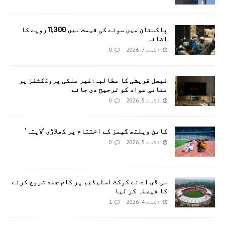
پاکستان میں سونے کی قیمت میں 11,300 روپے کا
اضافہ
اگست 7, 2026
0
فیصل قریشی کا مطالبہ: غیر ملکی پروڈکشنز پر
مقامی مواد کو ترجیح دی جائے
اگست 5, 2026
0
کامن ویلتھ گیمز کے اختتام پر کھلاڑی ‘لاپتہ’
اگست 5, 2026
0
سی ڈی اے نے کرکٹ اسٹیڈیم پر کام جلد شروع کرنے
کا فیصلہ کر لیا
اگست 4, 2026
1