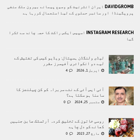
DAVIDGROMB
ايران انٹرنيٹ کو وسيع پيمانے بيرون ملک منفی
پروپگينڈا اور سائبر حملوں کے ليۓ استعمال کررہا ہے
INSTAGRAM RESEARCH
اسپیس ایکس راکٹ کا حصہ چاند سے ٹکرا
گیا
لیڈی ولنگڈن ہسپتال: ویڈیو کیس کی تفتیش کے
لیے دو انکوائری آفیسرز مقرر
اپریل 1, 2026
4
آئی ایس آئی کے نئے سربراہ کو کن چیلنجز کا
سامنا ہو سکتا ہے؟
ستمبر 25, 2024
0
روسی خاتون کے تخلیق کردہ آرٹسٹک صابن جنہیں
کھانے کو دل چاہے
مارچ 27, 2023
0