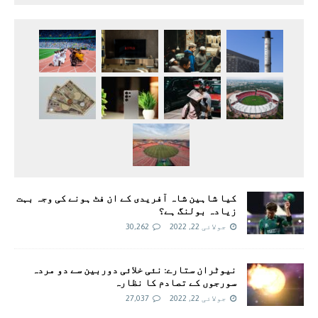
کیا شاہین شاہ آفریدی کے ان فٹ ہونے کی وجہ بہت
زیادہ بولنگ ہے؟
جولائی 22, 2022
30,262
نیوٹران ستارے: نئی خلائی دوربین سے دو مردہ
سورجوں کے تصادم کا نظارہ
جولائی 22, 2022
27,037