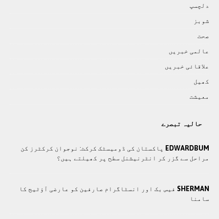
دلچسپ
شوبز
صحت
عالمی خبريں
علاقائی خبريں
کھيل
معيشت
حالیہ تبصرے
EDWARDBUM
پاکستان کی ڈومیسٹک کرکٹ: نوجوان کرکٹرز کن
مراحل سے گزر کر انٹرنیشنل سطح پر کھیلتے ہیں؟
SHERMAN
فیس بک اور انسٹاگرام صارفین کو عارضی آؤٹیج کا
سامنا