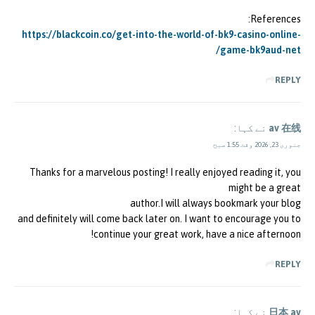
References:
https://blackcoin.co/get-into-the-world-of-bk9-casino-online-
game-bk9aud-net/
REPLY
av 在线
نے کہا:
جنوری 23, 2026 وقت 1:55 صبح
Thanks for a marvelous posting! I really enjoyed reading it, you
might be a great
author.I will always bookmark your blog
and definitely will come back later on. I want to encourage you to
continue your great work, have a nice afternoon!
REPLY
日本 av
نے کہا: