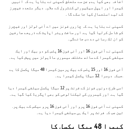
اضافہ بھی کیا ہے، جن سے متعلق کمپنی نے بتایا ہے کہ انہیں
کیمرا اور ایپل سیکیورٹی کنٹرول کے علاوہ دیگر متعدد فیچرز
کے لیے استعمال کیا جا سکے گا۔
کمپنی نے بتایا ہے. کہ چاروں فونز میں اے آئی ٹولز اور فیچرز
کو شامل کرلیا گیا ہے. اور سافٹ ویئر اپڈیٹ کے ذریعے صارفین
کو ان تک رسائی دے دی جائےگی۔
کمپنی نے آئی فون 16 اور آئی فون 16 پلس کو دو بیک اور ایک
سیلفی کیمرا کے ساتھ مختلف میموری ماڈیولز میں پیش کیا ہے۔
آئی فون 16 اور 15 پلس کے بیک پرمین کیمرا 48 میگا پکسل کا ہے
.جبکہ دوسرا .12 میگا پکسل کیمرا ہے۔
اسی طرح دونوں فونز کے فرنٹ پر 12 میگا پکسل سیلفی کیمرا دیا
گیا ہے. اور کیمروں کی ٹیکنالوجی کو بھی اپگریڈ کیا گیا ہے۔
کمپنی نے آئی فون 16 پرو اور آئی فون 16 پرو میکس کے بیک پر.
تین جب کہ فرنٹ پر ایک ہی سیلفی کیمرا دیا ہے۔
کیمرا 48 میگا پکسل کا