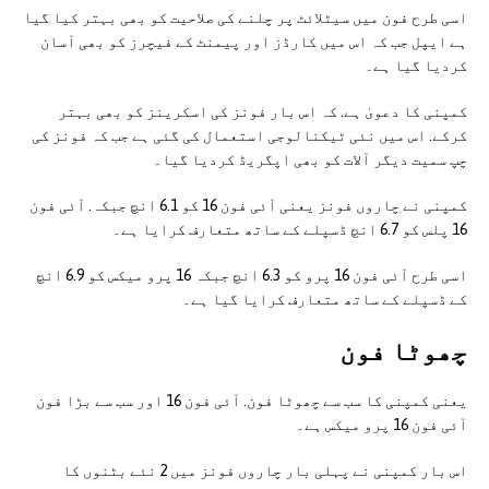
اسی طرح فون میں سیٹلائٹ پر چلنے کی صلاحیت کو بھی بہتر کیا گیا
ہے ایپل جب کہ اس میں کارڈز اور پیمنٹ کے فیچرز کو بھی آسان
کردیا گیا ہے۔
کمپنی کا دعویٰ ہے. کہ اس بار فونز کی اسکرینز کو بھی بہتر
کرکے. اس میں نئی ٹیکنالوجی استعمال کی گئی ہے جب کہ فونز کی
چپ سمیت دیگر آلات کو بھی اپگریڈ کردیا گیا۔
کمپنی نے چاروں فونز یعنی آئی فون 16 کو 6.1 انچ جبکہ. آئی فون
16 پلس کو 6.7 انچ ڈسپلے کے ساتھ متعارف کرایا ہے۔
اسی طرح آئی فون 16 پرو کو 6.3 انچ جبکہ 16 پرو میکس کو 6.9 انچ
کے ڈسپلے کے ساتھ متعارف کرایا گیا ہے۔
چھوٹا فون
یعنی کمپنی کا سب سے چھوٹا فون. آئی فون 16 اور سب سے بڑا فون
آئی فون 16 پرو میکس ہے۔
اس بار کمپنی نے پہلی بار چاروں فونز میں 2 نئے بٹنوں کا