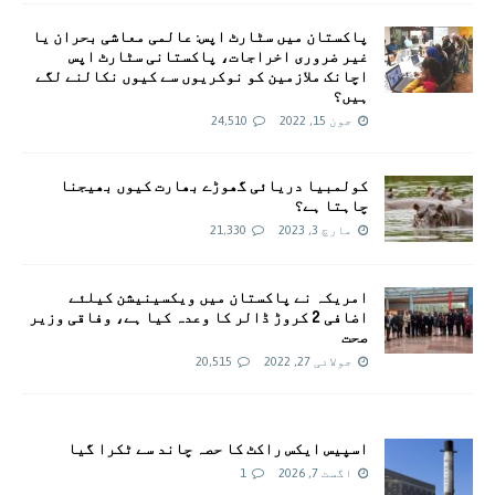
پاکستان میں سٹارٹ اپس: عالمی معاشی بحران یا
غیر ضروری اخراجات، پاکستانی سٹارٹ اپس
اچانک ملازمین کو نوکریوں سے کیوں نکالنے لگے
ہیں؟
جون 15, 2022
24,510
کولمبیا دریائی گھوڑے بھارت کیوں بھیجنا
چاہتا ہے؟
مارچ 3, 2023
21,330
امريکہ نے پاکستان میں ویکسینیشن کیلئے
اضافی 2 کروڑ ڈالر کا وعدہ کیا ہے، وفاقی وزیر
صحت
جولائی 27, 2022
20,515
اسپیس ایکس راکٹ کا حصہ چاند سے ٹکرا گیا
اگست 7, 2026
1