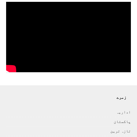
زمرے
اداريہ
پاکستان
تازہ ترين