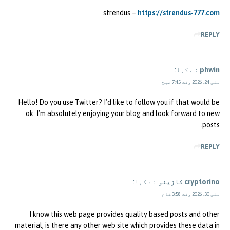
strendus –
https://strendus-777.com
REPLY
phwin
نے کہا:
مئی 24, 2026 وقت 7:45 صبح
Hello! Do you use Twitter? I’d like to follow you if that would be
ok. I’m absolutely enjoying your blog and look forward to new
posts.
REPLY
cryptorino كازينو
نے کہا:
مئی 30, 2026 وقت 3:58 شام
I know this web page provides quality based posts and other
material, is there any other web site which provides these data in