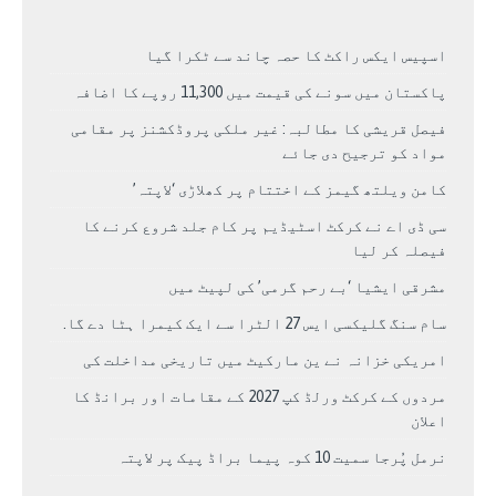
اسپیس ایکس راکٹ کا حصہ چاند سے ٹکرا گیا
پاکستان میں سونے کی قیمت میں 11,300 روپے کا اضافہ
فیصل قریشی کا مطالبہ: غیر ملکی پروڈکشنز پر مقامی
مواد کو ترجیح دی جائے
کامن ویلتھ گیمز کے اختتام پر کھلاڑی ‘لاپتہ’
سی ڈی اے نے کرکٹ اسٹیڈیم پر کام جلد شروع کرنے کا
فیصلہ کر لیا
مشرقی ایشیا ‘بے رحم گرمی’ کی لپیٹ میں
سام سنگ گلیکسی ایس 27 الٹرا سے ایک کیمرا ہٹا دے گا.
امریکی خزانہ نے ین مارکیٹ میں تاریخی مداخلت کی
مردوں کے کرکٹ ورلڈ کپ 2027 کے مقامات اور برانڈ کا
اعلان
نرمل پُرجا سمیت 10 کوہ پیما براڈ پیک پر لاپتہ