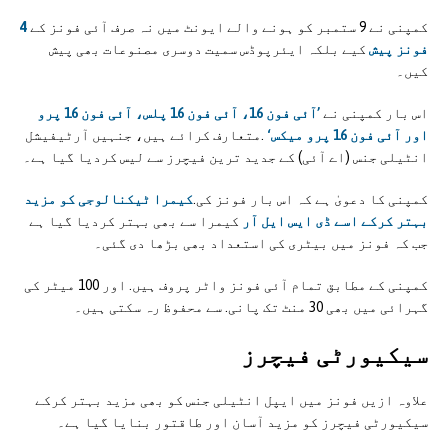
کمپنی نے 9 ستمبر کو ہونے والے ایونٹ میں نہ صرف آئی فونز کے
4
فونز پیش
کیے بلکہ ایئرپوڈس سمیت دوسری مصنوعات بھی پیش
کیں۔
اس بار کمپنی نے
’آئی فون 16، آئی فون 16 پلس، آئی فون 16 پرو
اور آئی فون 16 پرو میکس‘
.متعارف کرائے ہیں، جنہیں آرٹیفیشل
انٹیلی جنس (اے آئی) کے جدید ترین فیچرز سے لیس کردیا گیا ہے۔
کمپنی کا دعویٰ ہے کہ اس بار فونز کی.
کیمرا ٹیکنالوجی کو مزید
بہتر کرکے اسے ڈی ایس ایل آر
کیمرا سے بھی بہتر کردیا گیا ہے
جب کہ فونز میں بیٹری کی استعداد بھی بڑھا دی گئی۔
کمپنی کے مطابق تمام آئی فونز واٹر پروف ہیں. اور 100 میٹر کی
گہرائی میں بھی 30 منٹ تک پانی. سے محفوظ رہ سکتی ہیں۔
سیکیورٹی فیچرز
علاوہ ازیں فونز میں ایپل انٹیلی جنس کو بھی مزید بہتر کرکے
سیکیورٹی فیچرز کو مزید آسان اور طاقتور بنایا گیا ہے۔