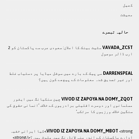
کھيل
معيشت
حالیہ تبصرے
VAVADA_ZCST
سٹیٹ بینک کا اعلان: سعودی عرب سے پاکستان کو 2
ارب ڈالر موصول
DARRENSPEAL
سی پیک کے بارے میں سوشل میڈیا پر دستیاب غلط
اور غیر تصدیق شدہ معلومات کے پیچھے کون ہیں؟
VIVOD IZ ZAPOYA NA DOMY_ZQOT
چین سنکیانگ میں ایغور
مسلمانوں اور دوسرے اقلیتی برادريوں کے خلاف ’انسانی حقوق کی
سنگین خلاف ورزیوں کا مرتکب‘
VIVOD IZ ZAPOYA NA DOMY_MBOT
<strong>کيا ایرانی خفيہ
ادارے پاکستان کے اندر منی لانڈرنگ ميں ملوث ہيں ؟</strong>