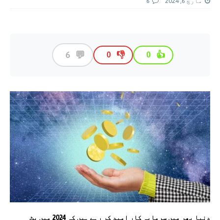
مارچ 6, 2024
6
💬
6
👎
👍
0
0
دنیا بھر میں سرمایہ کار امید کر رہے ہیں کہ 2024 میں بِٹ