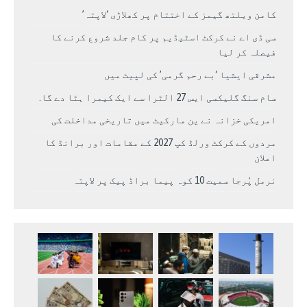
کامن ویلتھ گیمز کے اختتام پر کھلاڑی ‘لاپتہ’
سی ڈی اے نے کرکٹ اسٹیڈیم پر کام جلد شروع کرنے کا
فیصلہ کر لیا
مشرقی ایشیا ‘بے رحم گرمی’ کی لپیٹ میں
سام سنگ گلیکسی ایس 27 الٹرا سے ایک کیمرا ہٹا دے گا.
امریکی خزانہ نے ین مارکیٹ میں تاریخی مداخلت کی
مردوں کے کرکٹ ورلڈ کپ 2027 کے مقامات اور برانڈ کا
اعلان
نرمل پُرجا سمیت 10 کوہ پیما براڈ پیک پر لاپتہ