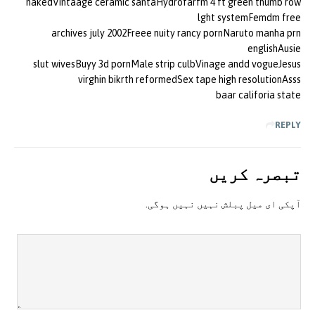
nakedVintaage ceramic santaHydrofarfm 4 ft green thumb row
lght systemFemdm free
archives july 2002Freee nuity rancy pornNaruto manha prn
englishAusie
slut wivesBuyy 3d pornMale strip culbVinage andd vogueJesus
virghin bikrth reformedSex tape high resolutionAsss
baar califoria state
REPLY
تبصرہ کريں
آپکی ای ميل پبلش نہيں نہيں ہوگی.