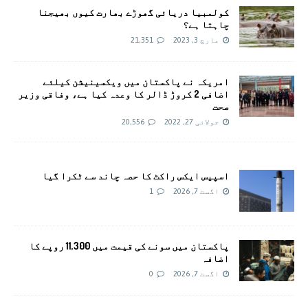
کولمبیا دریائی گھوڑے بھارت کیوں بھیجنا
چاہتا ہے؟
مارچ 3, 2023
21,351
امريکہ نے پاکستان میں ویکسینیشن کیلئے
اضافی 2 کروڑ ڈالر کا وعدہ کیا ہے، وفاقی وزیر
صحت
جولائی 27, 2022
20,556
اسپیس ایکس راکٹ کا حصہ چاند سے ٹکرا گیا
اگست 7, 2026
1
پاکستان میں سونے کی قیمت میں 11,300 روپے کا
اضافہ
اگست 7, 2026
0