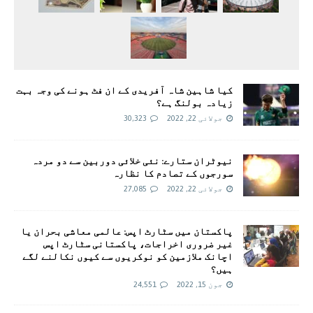
کیا شاہین شاہ آفریدی کے ان فٹ ہونے کی وجہ بہت
زیادہ بولنگ ہے؟
جولائی 22, 2022
30,323
نیوٹران ستارے: نئی خلائی دوربین سے دو مردہ
سورجوں کے تصادم کا نظارہ
جولائی 22, 2022
27,085
پاکستان میں سٹارٹ اپس: عالمی معاشی بحران یا
غیر ضروری اخراجات، پاکستانی سٹارٹ اپس
اچانک ملازمین کو نوکریوں سے کیوں نکالنے لگے
ہیں؟
جون 15, 2022
24,551