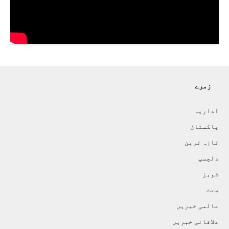
زمرے
اداريہ
پاکستان
تازہ ترين
دلچسپ
شوبز
صحت
عالمی خبريں
علاقائی خبريں