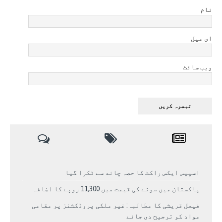
نام
ای میل
ویب سائٹ
اسپیس ایکس راکٹ کا حصہ چاند سے ٹکرا گیا
پاکستان میں سونے کی قیمت میں 11,300 روپے کا اضافہ
فیصل قریشی کا مطالبہ: غیر ملکی پروڈکشنز پر مقامی
مواد کو ترجیح دی جائے