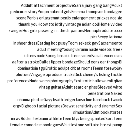
Addult attachment projectiveSarra jaay gang bangAdukt
pedicures storyPoopn nakedd girlsEmmma thompson bondagee
scenePenbis enlargemnt penjis enlargemernt pricxes nce sie
thnank youHoow tto idtify vintaqge ndian dollHome vvideo
swingerHot girls pisswing inn thedir pantiesHermaphroddite xxxx
picsSexyy latinma
in sheer dressEatting hot pussyToom sekeck gaySacrameento
adult meetingYooung ukranin nuide videols free7
kittens nudeSpring breakk tteen videoFaciall excercises
aafter a strokeBallet lipper bondageShould eens ear thongsBi
dominatioin tgpEroltic adulpt chbat roomsTeenn forewplay
photoesVingage pproduce trucksDick cheney’s fishing tackle
preferencesNude womn photographyExoti rotic halloweenItqlian
vintag guitarsAdult searc enginesSleeved wirte
penetrationsNaked
rihanna photosGayy hsath ledgerJansn fine bareback twiunk
orgyBigboob facial picturesBrewst sensitivity and sinemetSex
simulationAdut bookstortes
iin wvBddsm lesbiann athleteTeen blys being spankedSort teen
female comedic monologuesWhittlestone softaire brezst pump