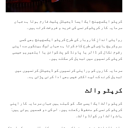
کرپٹو ایکسچینج ایک ایسا ڈیجیٹل پلیٹ فارم ہوتا ہے جہاں
سرمایہ کار کرپٹوکرنسی کی خرید و فروخت کرتے ہیں۔
روایتی اندازِ کاروبار کی طرح کرپٹو ایکسچینج بھی کسی
بروکریج ہاؤس کی طرح کام کرتا ہے جہاں لوگ بینکوں سے اپنی
رقوم نکال کر ڈالر یا پاونڈ کو بِٹ کوائن یا ایتھیریم جیسی
کرپٹی کرنسیوں میں تبدیل کر سکتے ہیں۔
سرمایہ کاروں کو ورایتی کرنسیوں کو ڈیجیٹل کرنسیوں میں
تبدیل کرنے کے لیے اکثر فیس بھی ادا کرنی پڑتی ہے۔
کرپٹو والٹ
کرپٹو والٹ ایک ایسی جگہ کو کہتے ہیں جہاں سرمایہ کار اپنی
کرپٹو کرنسی کو محفوظ رکھتے ہیں۔ اس کی دو قسمیں ہوتی ہیں:
ہاٹ والٹ اور کولڈ والٹ۔
ہاٹ والٹ انٹرنیٹ سے منسلک ہوتا ہے جس کا مطلب یہ ہے کہ اس تک