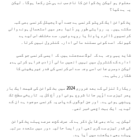
معلوم ہو لیکن بِٹ کوائن کا نام سب نے ہی سُن رکھا ہوگا۔ لیکن
یہ ہے کیا؟
بِٹ کوائن ایک کرپٹو کرنسی ہے جسے آپ ڈیجیٹل کرنسی بھی کہہ
سکتے ہیں۔ یہ روایتی طور پر دُنیا بھر میں استعمال ہونے والی
کرنسیوں ڈالر، پاونڈ یا روپے وغیرہ سے مختلف اس لیے ہے
کیونکہ اسے کوئی مستند مالی ادارہ کنٹرول نہیں کرتا۔
شاید یہی وجہ ہے کہ لوگ سمجھتے ہیں. کہ ایسی کرنسی جو کسی
ادارے کے کنٹرول میں نہیں انھیں مالی آزادی فراہم کرتی ہے،
لیکن دوسری جانب اسی وجہ سے اس کرنسی کی قدر غیریقینی کا
شکار رہتی ہے۔
ریکارڈ تنزلی کے بعد فروری 2024 میں بٹ کوائن کی قیمت ایک بار
پھر تیزی سے اوُپر جانا شروع ہوئی اور آج کل یہ تاریخی سطح تک
پہنچی ہوئی ہے۔ اور جن لوگوں کے پاس یہ کرنسی موجود ہے ان کے
لیے یہ ایک بہت اچھی خبر تھی۔
لیکن یہ بات بھی قابلِ ذکر ہے کہ صرف کچھ عرصے پہلے بِٹ کوائن
کی قدر تیزی سے گری تھی. اور ایسا حالیہ دور میں متعدد مرتبہ
پہلے بھی دیکھنے میں آیا ہے۔