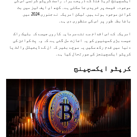
ایکسچینج ٹریڈ فنڈ کے ذریعے براہ راست کرپٹو کرنسی اس کی
موجودہ قیمت پر خریدی جا سکتی ہے۔ کچھ ای ایف ٹیز میں بٹ
کوائن موجود ہوتے ہیں. لیکن امریکہ نے جنوری 2024 میں
باضابطہ طور پر اس کی منظوری دی ہے۔
امریکہ کے اس اقدام سے نئے سرمایہ کاروں جیسے کہ بلیک راک
جیسے بڑی کمپنیوں کو یہ اجازت مل گئی ہے. کہ وہ بِٹ کوائن کی
دنیا میں قدم رکھ سکیں یہ سوچے بغیر کہ ان کے ڈیجیٹل والٹ یا
کرپٹو ایکسچینجز کی صورتحال کیا ہے۔
کرپٹو ایکسچینج