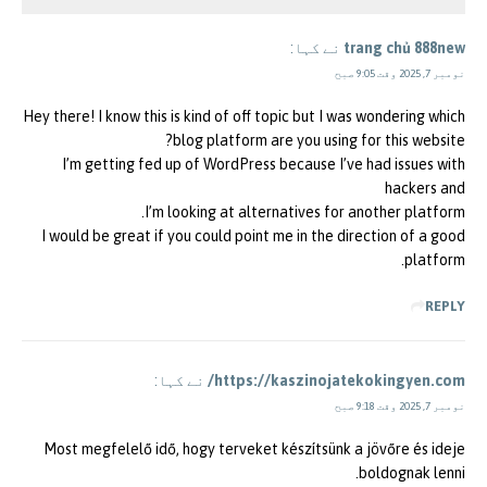
trang chủ 888new
نے کہا:
نومبر 7, 2025 وقت 9:05 صبح
Hey there! I know this is kind of off topic but I was wondering which
blog platform are you using for this website?
I’m getting fed up of WordPress because I’ve had issues with
hackers and
I’m looking at alternatives for another platform.
I would be great if you could point me in the direction of a good
platform.
REPLY
https://kaszinojatekokingyen.com/
نے کہا:
نومبر 7, 2025 وقت 9:18 صبح
Most megfelelő idő, hogy terveket készítsünk a jövőre és ideje
boldognak lenni.