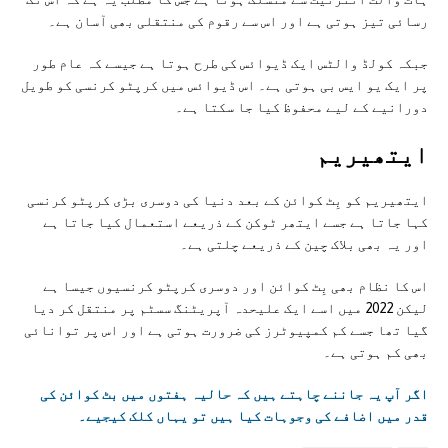
رسائی تیز ہوتی ہے اور اس سے رقوم کی منتقلی بھی آسان ہے۔
جبکہ کولڈ والٹس ایک ڈیوائس کی طرح ہوتا ہے جیسے کہ عام طور
پر ایک یو ایس بی ہوتی ہے۔ اس ڈیوائس میں کرپٹو کرنسی کو طویل
دورانیے کے لیے محفوظ کیا جا سکتا ہے۔
ایتھیریم
ایتھیریم کو بِٹ کوائن کے بعد دنیا کی دوسری بڑی کرپٹو کرنسی
کہا جاتا ہے جسے ایتھر ٹوکن کے ذریعے استعمال کیا جاتا ہے
اور یہ بھی بلاک چین کے ذریعے چلتی ہے۔
اس کا نظام بھی بِٹ کوائن اور دوسری کرپٹو کرنسیوں جیسا ہے
لیکن 2022 میں اسے ایک علیحدہ آپریٹنگ سسٹم پر منتقل کر دیا
گیا تھا جسے کم کمپیوٹرز کی ضرورت ہوتی ہے اور اس پر توانائی
بھی کم ہوتی ہے۔
اگر آپ یہ جاننے چاہتے ہیں کہ حالیہ ہفتوں میں بٹ کوائن کی
قدر میں اضافے کی وجوہات کیا ہیں تو یہاں کلک کیجیے۔