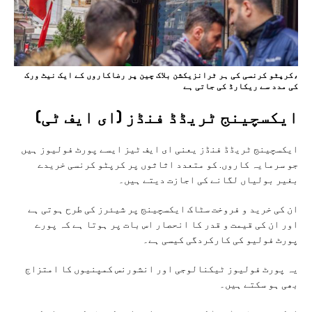
،کرپٹو کرنسی کی ہر ٹرانزیکشن بلاک چین پر رضاکاروں کے ایک نیٹ ورک
کی مدد سے ریکارڈ کی جاتی ہے
ایکسچینج ٹریڈڈ فنڈز (ای ایف ٹی)
ایکسچینج ٹریڈڈ فنڈز یعنی ای ایف ٹیز ایسے پورٹ فولیوز ہیں
جو سرمایہ کاروں. کو متعدد اثاثوں پر کرپٹو کرنسی خریدے
بغیر بولیاں لگانے کی اجازت دیتے ہیں۔
ان کی خرید و فروخت سٹاک ایکسچینج پر شیئرز کی طرح ہوتی ہے
اور ان کی قیمت و قدر کا انحصار اس بات پر ہوتا ہے کہ پورے
پورٹ فولیو کی کارکردگی کیسی ہے۔
یہ پورٹ فولیوز ٹیکنالوجی اور انشورنس کمپنیوں کا امتزاج
بھی ہو سکتے ہیں۔