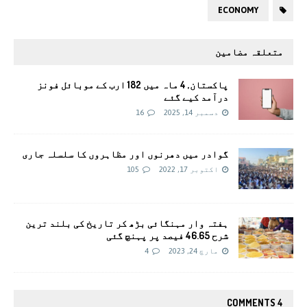
ECONOMY
متعلقہ مضامین
پاکستان, 4 ماہ میں 182 ارب کے موبائل فونز
درآمد کیے گئے
دسمبر 14, 2025
16
گوادر میں دھرنوں اور مظاہروں کا سلسلہ جاری
اکتوبر 17, 2022
105
ہفتہ وار مہنگائی بڑھ کر تاریخ کی بلند ترین
شرح 46.65 فیصد پر پہنچ گئی
مارچ 24, 2023
4
4 COMMENTS