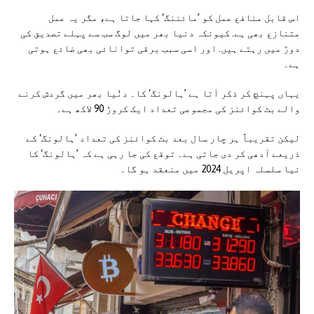
اس قابل منافع عمل کو ’مائننگ‘ کہا جاتا ہے، مگر یہ عمل
متنازع بھی ہے. کیونکہ دنیا بھر میں لوگ سب سے پہلے تصدیق کی
دوڑ میں رہتے ہیں. اور اسی سبب برقی توانائی بھی ضائع ہوتی
ہے۔
یہاں پہنچ کر ذکر آتا ہے ’ہالونگ‘ کا۔ دنُیا بھر میں گردش کرنے
والے بٹ کوائنز کی مجموعی تعداد ایک کروڑ 90 لاکھ ہے۔
لیکن تقریباً ہر چار سال بعد بٹ کوائنز کی تعداد ’ہالونگ‘ کے
ذریعے آدھی کر دی جاتی ہے۔ توقع کی جا رہی ہے کہ ’ہالونگ‘ کا
نیا سلسلہ اپریل 2024 میں منعقد ہو گا۔