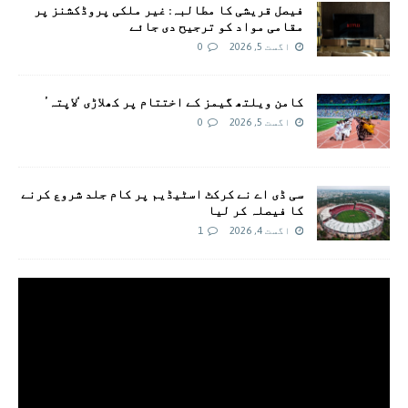
فیصل قریشی کا مطالبہ: غیر ملکی پروڈکشنز پر
مقامی مواد کو ترجیح دی جائے
اگست 5, 2026
0
کامن ویلتھ گیمز کے اختتام پر کھلاڑی ‘لاپتہ’
اگست 5, 2026
0
سی ڈی اے نے کرکٹ اسٹیڈیم پر کام جلد شروع کرنے
کا فیصلہ کر لیا
اگست 4, 2026
1