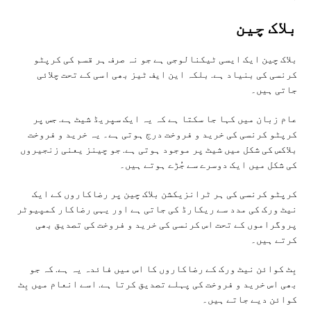
بلاک چین
بلاک چین ایک ایسی ٹیکنالوجی ہے جو نہ صرف ہر قسم کی کرپٹو
کرنسی کی بنیاد ہے. بلکہ این ایف ٹیز بھی اسی کے تحت چلائی
جاتی ہیں۔
عام زبان میں کہا جا سکتا ہے کہ یہ ایک سپریڈ شیٹ ہے. جس پر
کرپٹو کرنسی کی خرید و فروخت درج ہوتی ہے۔ یہ خرید و فروخت
بلاکس کی شکل میں شیٹ پر موجود ہوتی ہے. جو چینز یعنی زنجیروں
کی شکل میں ایک دوسرے سے جُڑے ہوتے ہیں۔
کرپٹو کرنسی کی ہر ٹرانزیکشن بلاک چین پر رضاکاروں کے ایک
نیٹ ورک کی مدد سے ریکارڈ کی جاتی ہے اور یہی رضاکار کمپیوٹر
پروگراموں کے تحت اس کرنسی کی خرید و فروخت کی تصدیق بھی
کرتے ہیں۔
بِٹ کوائن نیٹ ورک کے رضاکاروں کا اس میں فائدہ یہ ہے. کہ جو
بھی اس خرید و فروخت کی پہلے تصدیق کرتا ہے. اسے انعام میں بِٹ
کوائن دیے جاتے ہیں۔