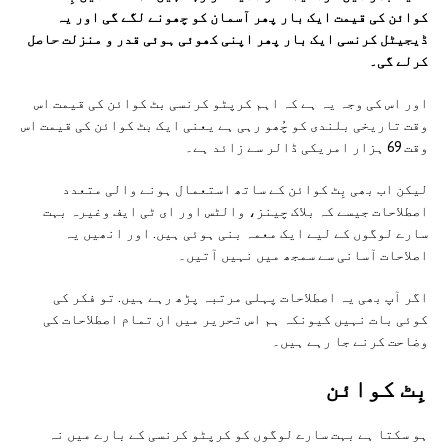
کوائن کی قیمت ایک بار پھر آسمان کو چھونے لگے گی اور یہ
ڈیجیٹل کرنسی ایک بار پھر اپنی کھوئی ہوئی قدر و منزلت حاصل
کرلے گی۔
اور اس کی وجہ یہ ہے کہ اہم کرپٹو کرنسی بٹ کوائن کی قیمت اس
وقت تاریخی بلندی کو چُھو رہی ہے یعنی ایک بٹ کوائن کی قیمت اس
وقت 69 ہزار امریکی ڈالر سے زائد ہے۔
لیکن اب بھی بِٹ کوائن کے ساتھ استعمال ہونے والی متعدد
اصطلاحات جیسے کہ بلاک چینز، والٹس اور ای ٹی ایف وغیرہ بہت
سارے لوگوں کے لیے ایک معمہ بنی ہوئی ہیں. اور انھیں یہ
اصلاحات آسانی سے سمجھ میں نہیں آتیں۔
اگر آپ بھی یہ اصطلاحات پہلی مرتبہ پڑھ رہے ہیں. تو فکر کی
کوئی بات نہیں کیونکہ ہم اس تحریر میں ان تمام اصطلاحات کی
وضاحت کرنے جا رہے ہیں۔
بِٹ کوائن
ہو سکتا ہے بہت سارے لوگوں کو کرپٹو کرنسی کے بارے میں نہ