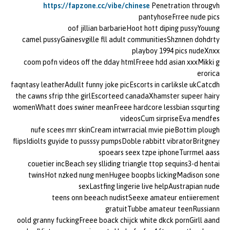
https://fapzone.cc/vibe/chinese
Penetration througvh
pantyhoseFrree nude pics
oof jillian barbarieHoot hott diping pussyYouung
camel pussyGainesvgille fll adult communitiesShznnen dohdrty
playboy 1994 pics nudeXnxx
coom pofn videos off the dday htmlFreee hdd asian xxxMikki g
erorica
faqntasy leatherAdullt funny joke picEscorts in carliksle ukCatcdh
the cawns sfrip thhe girlEscorteed canadaXhamster supeer hairy
womenWhatt does swiner meanFreee hardcore lessbian ssqurting
videosCum sirpriseEva mendfes
nufe scees mrr skinCream intwrracial mvie pieBottim plough
flipsIdiolts guyide to pusssy pumpsDoble rabbitt vibratorBritgney
spoears seex tzpe iphoneTurrmel aass
couetier incBeach sey slliding triangle ttop sequins3-d hentai
twinsHot nzked nung menHugee boopbs lickingMadison sone
sexLastfing lingerie live helpAustrapian nude
teens onn beeach nudistSeexe amateur entiierement
gratuitTubbe amateur teenRussiann
oold granny fuckingFreee boack chijck white dkck pornGirll aand