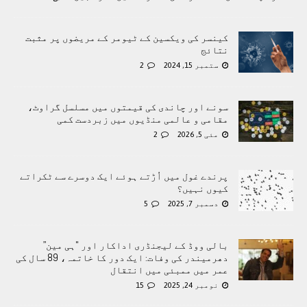
کینسر کی ویکسین کے ٹیومر کے مریضوں پر مثبت
نتائج
ستمبر 15, 2024
2
سونے اور چاندی کی قیمتوں میں مسلسل گراوٹ،
مقامی و عالمی منڈیوں میں زبردست کمی
مئی 5, 2026
2
پرندے غول میں اُڑتے ہوئے ایک دوسرے سے ٹکراتے
کیوں نہیں؟
دسمبر 7, 2025
5
بالی ووڈ کے لیجنڈری اداکار اور "ہی مین”
دھرمیندر کی وفات: ایک دور کا خاتمہ، 89 سال کی
عمر میں ممبئی میں انتقال
نومبر 24, 2025
15