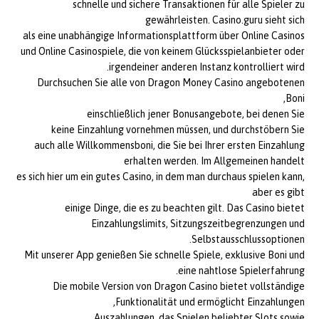
schnelle und sichere Transaktionen für alle Spieler zu
gewährleisten. Casino.guru sieht sich
als eine unabhängige Informationsplattform über Online Casinos
und Online Casinospiele, die von keinem Glücksspielanbieter oder
irgendeiner anderen Instanz kontrolliert wird.
Durchsuchen Sie alle von Dragon Money Casino angebotenen
Boni,
einschließlich jener Bonusangebote, bei denen Sie
keine Einzahlung vornehmen müssen, und durchstöbern Sie
auch alle Willkommensboni, die Sie bei Ihrer ersten Einzahlung
erhalten werden. Im Allgemeinen handelt
es sich hier um ein gutes Casino, in dem man durchaus spielen kann,
aber es gibt
einige Dinge, die es zu beachten gilt. Das Casino bietet
Einzahlungslimits, Sitzungszeitbegrenzungen und
Selbstausschlussoptionen.
Mit unserer App genießen Sie schnelle Spiele, exklusive Boni und
eine nahtlose Spielerfahrung.
Die mobile Version von Dragon Casino bietet vollständige
Funktionalität und ermöglicht Einzahlungen,
Auszahlungen, das Spielen beliebter Slots sowie