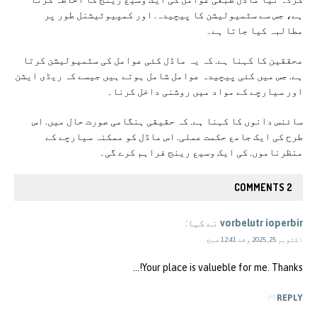
ہے، جس سے سٹمیولیشن کا پیچیدہ. اور کمپیوٹیشنل طور پر
مطالبہ کیا جاتا ہے۔
محققین کا کہنا ہے. کہ یہ ماڈل کئی عوامل کی سٹمیولیشن کرتا
ہے. جس میں کئی پیچیدہ عوامل شامل ہوتے ہیں جیسے کہ ریڈی ایشن
اور سیارچے کے مواد میں روشنی داخل کرنا۔
سائنس دانوں کا کہنا ہے. کہ حقیقی ہنگامی صورت حال میں. اس
طرح کی ایک جامع حکمت عملی. اس ماڈل کو ممکنہ سیارچے کے
منظرناموں. کی ایک وسیع رینج فراہم کرے گی۔
2 COMMENTS
vorbelutr ioperbir
نے کہا:
اکتوبر 25, 2025 وقت 12:41 صبح
Your place is valueble for me. Thanks!…
REPLY