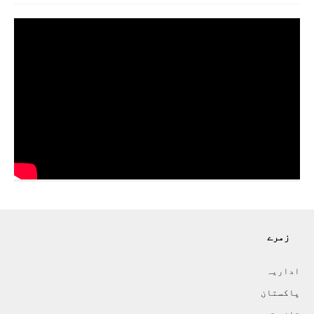
زمرے
اداريہ
پاکستان