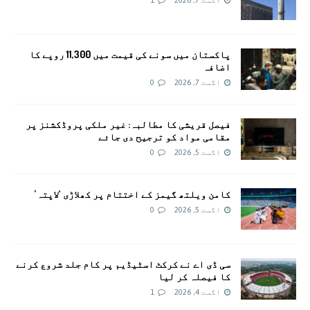
پاکستان میں سونے کی قیمت میں 11,300 روپے کا
اضافہ
اگست 7, 2026
0
فیصل قریشی کا مطالبہ: غیر ملکی پروڈکشنز پر
مقامی مواد کو ترجیح دی جائے
اگست 5, 2026
0
کامن ویلتھ گیمز کے اختتام پر کھلاڑی ‘لاپتہ’
اگست 5, 2026
0
سی ڈی اے نے کرکٹ اسٹیڈیم پر کام جلد شروع کرنے
کا فیصلہ کر لیا
اگست 4, 2026
1