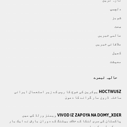
تازہ ترين
دلچسپ
شوبز
صحت
عالمی خبريں
علاقائی خبريں
کھيل
معيشت
حالیہ تبصرے
HOCTWUSZ
یوکرین کی فوج کا روس کے زیر استعمال ایرانی
ساختہ ڈرون مار گرانے کا دعویٰ
VIVOD IZ ZAPOYA NA DOMY_XDER
ویمنز ورلڈ کپ میں
پاکستان کی سری لنکا کے خلاف بیٹنگ کے دوران بارش نے ایک بار
پھر کھیل روک دیا۔