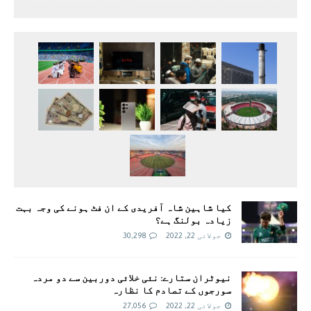
کیا شاہین شاہ آفریدی کے ان فٹ ہونے کی وجہ بہت
زیادہ بولنگ ہے؟
جولائی 22, 2022
30,298
نیوٹران ستارے: نئی خلائی دوربین سے دو مردہ
سورجوں کے تصادم کا نظارہ
جولائی 22, 2022
27,056