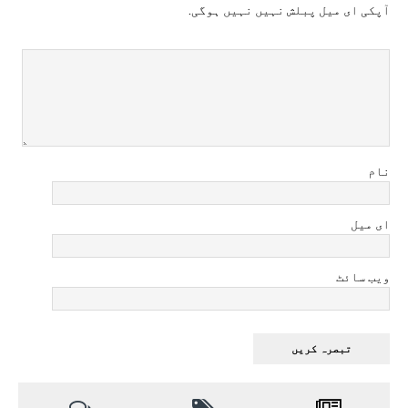
آپکی ای ميل پبلش نہيں نہيں ہوگی.
نام
ای میل
ویب سائٹ