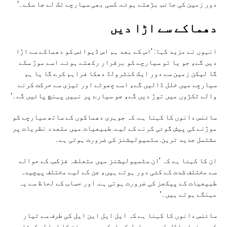
دور زمین کی جانب بڑھتے ہوئے. کسی بھی سیارچے تک لے جا سکے۔‘
دھماکے سے اڑا دیں
انہوں نے مزید کہا: ’اس کے بعد ہم اس ڈیوائس کو دھماکے سے اڑا
دیں گے، جو یا تو سیارچے کو برقرار رکھتے ہوئے. اسے موڑ سکے
گا لیکن زمین سے دور ایک کنٹرولڈ دھکا فراہم کرے گا یا ہم
سیارچے میں خلل ڈالیں گے، اسے چھوٹے اور تیزی سے حرکت کرنے
والے ٹکڑوں میں توڑ دیں گے، جو سیارے پر نہیں پہنچ پائیں گے۔‘
سائنس دانوں کا کہنا ہے. کہ جوہری دھماکوں کے ساتھ سیارچے کو
موڑنے کی پیش گوئی کرنے کے لیے. طبیعیات میں متعدد نظریات پر
مشتمل جدید ترین. سٹمیولیشنز کی ضرورت ہوتی ہے۔
ان کا کہنا ہے کہ ’ان سٹمیولیشنز میں متعلقہ فزکس. کے حوالے
سے مختلف شدت کے کئی دور ہوتے ہیں، جن کے لیے مختلف پیچیدہ
طبیعیات کے پیکجز کی ضرورت ہوتی ہے. اور حساب کے لحاظ سے یہ
مہنگے ہوتے ہیں۔‘
سائنس دانوں کا کہنا ہے کہ ایل ایل این ایل کی طرف سے تیار
کردہ نیا ماڈل طبعی عوامل کی ایک وسیع رینج کا احاطہ کرتا