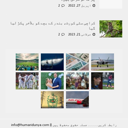
اپریل 27, 2022
2
کراچی سٹی کورٹ، بندر کے بچے کو بلآخر پکڑ لیا
گیا
جولائی 21, 2023
2
رابطہ کريں۔۔۔۔۔ جملہ حقوق محفوظ ہيں |
|
info@humaridunya.com