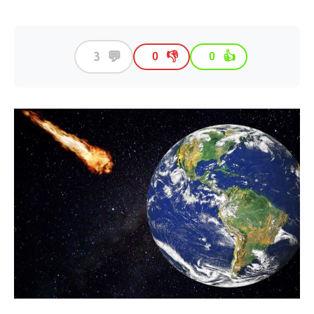
💬
3
👎
👍
0
0