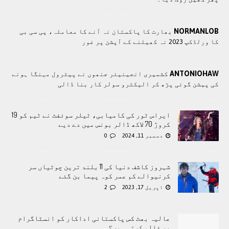
NORMANLOB
بھارت کا پاکستان نہ آنے کا معاملہ، پی سی بی
کا ورلڈکپ 2023 نہ کھیلنے کے آپشن پر غور
ANTONIOHAW
کشمیری انجینیئر جنھوں نے پیٹرول مہنگا ہونے
کی پیشن گوئی پڑھ کر الیکٹرو سولر کار بنا ڈالی
ایراس ٹور کی کامیابی، ٹیلر سوئفٹ نے ٹیم کو 19
کروڑ 70 لاکھ ڈالر بونس میں دے دیے
دسمبر 11, 2024
0
شہروز کاشف دنیا کی 11 بلند ترین چوٹیاں سر
کرنیوالے کم عمر کوہ پیما بن گئے
اپریل 17, 2023
2
عالیہ بھٹ کس پاکستانی اداکار کو انسٹاگرام
پر فالو کرتی ہیں؟