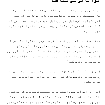
چونکہ جوہری ڈیوائس میں توانائی کی کثافت کا تناسب ان کی
بڑی کمیت کی وجہ سے فی یونٹ سب سے زیادہ ہوتا ہے، اس لیے
امریکی لیباٹری ایل ایل این ایل سمیت دیگر سائنس دانوں نے
کہا ہے. کہ اس طرح کی ٹیکنالوجی سیارچوں کے خطرات کو کم کرنے
میں اہم ہے۔
محققین نے مطالعے میں لکھا: ’اگر سیاروں کے ٹکرانے کے حوالے
سے کوئی حقیقی دفاعی ہنگامی صورت حال پیدا ہوتی ہے تو
تحقیقی یا تخفیفی مشن شروع کرنے کے حوالے سے فیصلہ سازی میں
ان جدید ترین ماڈلنگ اور سٹمیولیشن صلاحیتوں سے آگاہی حاصل
کرنے کی ضرورت ہوگی۔‘
انہوں نے کہا. کہ اس طرح کی سٹمیولیشن کو بھی تیز رفتاری سے
چلانے کی ضرورت ہے. تاکہ فوری طور پر جوابی اقدامات کی تیاری
کی جا سکے۔
ایل ایل این ایل سے وابستہ ماہر طبیعیات میری برکی نے کہا:
’اگر ہمارے پاس وارننگ جاری کرنے کا کافی وقت ہو. تو ہم ممکنہ
طور .پر ایک جوہری ڈیوائس لانچ کر سکتے ہیں، جو اسے لاکھوں میل