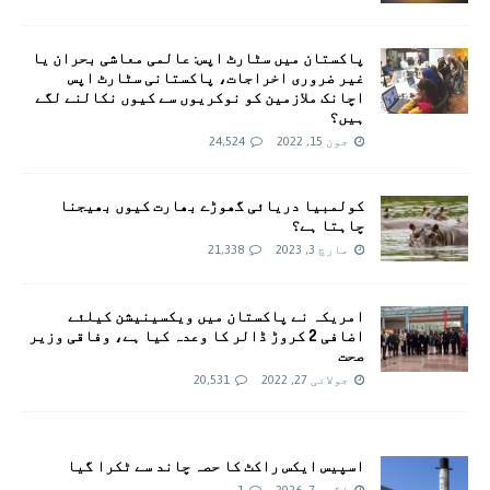
پاکستان میں سٹارٹ اپس: عالمی معاشی بحران یا
غیر ضروری اخراجات، پاکستانی سٹارٹ اپس
اچانک ملازمین کو نوکریوں سے کیوں نکالنے لگے
ہیں؟
جون 15, 2022
24,524
کولمبیا دریائی گھوڑے بھارت کیوں بھیجنا
چاہتا ہے؟
مارچ 3, 2023
21,338
امريکہ نے پاکستان میں ویکسینیشن کیلئے
اضافی 2 کروڑ ڈالر کا وعدہ کیا ہے، وفاقی وزیر
صحت
جولائی 27, 2022
20,531
اسپیس ایکس راکٹ کا حصہ چاند سے ٹکرا گیا
اگست 7, 2026
1