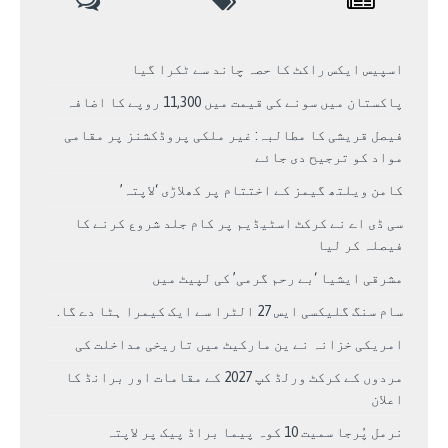
اسپیس ایکس راکٹ کا حصہ چاند سے ٹکرا گیا
پاکستان میں سونے کی قیمت میں 11,300 روپے کا اضافہ
فیصل قریشی کا مطالبہ: غیر ملکی پروڈکشنز پر مقامی
مواد کو ترجیح دی جائے
کامن ویلتھ گیمز کے اختتام پر کھلاڑی ‘لاپتہ’
سی ڈی اے نے کرکٹ اسٹیڈیم پر کام جلد شروع کرنے کا
فیصلہ کر لیا
مشرقی ایشیا ‘بے رحم گرمی’ کی لپیٹ میں
سام سنگ گلیکسی ایس 27 الٹرا سے ایک کیمرا ہٹا دے گا.
امریکی خزانہ نے ین مارکیٹ میں تاریخی مداخلت کی
مردوں کے کرکٹ ورلڈ کپ 2027 کے مقامات اور برانڈ کا
اعلان
نرمل پُرجا سمیت 10 کوہ پیما براڈ پیک پر لاپتہ