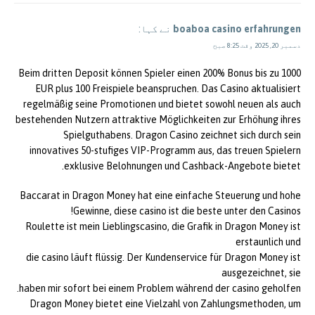
boaboa casino erfahrungen
نے کہا:
دسمبر 20, 2025 وقت 8:25 صبح
Beim dritten Deposit können Spieler einen 200% Bonus bis zu 1000
EUR plus 100 Freispiele beanspruchen. Das Casino aktualisiert
regelmäßig seine Promotionen und bietet sowohl neuen als auch
bestehenden Nutzern attraktive Möglichkeiten zur Erhöhung ihres
Spielguthabens. Dragon Casino zeichnet sich durch sein
innovatives 50-stufiges VIP-Programm aus, das treuen Spielern
exklusive Belohnungen und Cashback-Angebote bietet.
Baccarat in Dragon Money hat eine einfache Steuerung und hohe
Gewinne, diese casino ist die beste unter den Casinos!
Roulette ist mein Lieblingscasino, die Grafik in Dragon Money ist
erstaunlich und
die casino läuft flüssig. Der Kundenservice für Dragon Money ist
ausgezeichnet, sie
haben mir sofort bei einem Problem während der casino geholfen.
Dragon Money bietet eine Vielzahl von Zahlungsmethoden, um