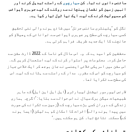
سائنس دانوں نے تباہ کن
سیارچوں
کے راستے تبدیل کرنے اور
انہیں زمین کو نقصان پہنچانے سے روکنے کے لیے جوہری ڈیوائس
کو سمیولیٹ کرنے کے لیے. ایک نیا ٹول تیار کیا ہے۔
نگل کو ’پلینٹری سائنس جرنل‘ میں شائع ہونے والی نئی تحقیق
کسی. سیارچے کی سطح پر جوہری ڈیوائس سے. توانائی کے پھیلاؤ کو
جانچنے کا ایک جدید طریقہ فراہم کرتی ہے۔
محققین کو امید ہے کہ وہ اس ماڈل کو ناسا کے .2022 ڈارٹ مشن سے
حاصل کردہ معلومات پر استوار کرنے کے لیے استعمال کریں گے۔
اس مشن میں امریکی خلائی ایجنسی نے جان بوجھ کر ایک خلائی جہاز
کو سیارچے کو اس کے مقررہ مدار کے راستے سے ہٹانے کے لیے. اس
کی سطح سے ٹکرایا تھا۔
لارنس لیورمور نیشنل لیبارٹری (ایل ایل این ایل) کے ماہر
طبیعیات میگن برک سیال. نے اس حوالے سے بتایا: ’اگرچہ ہماری
زندگی کے دوران کسی بڑے سیارچے کے (زمین سے ٹکرانے کی صورت
میں پیدا ہونے والے) اثرات کا امکان کم ہے لیکن (ایسا ہونے
کے) ممکنہ نتائج تباہ کن ہو سکتے ہیں۔‘
توانائی کی کثافت