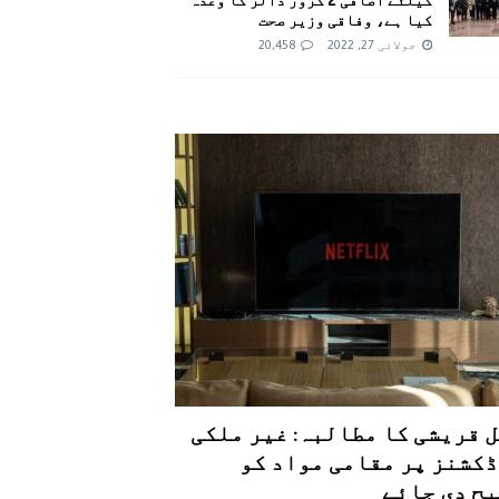
کیا ہے، وفاقی وزیر صحت
جولائی 27, 2022
20,458
 قریشی کا مطالبہ: غیر ملکی
کشنز پر مقامی مواد کو
ح دی جائے