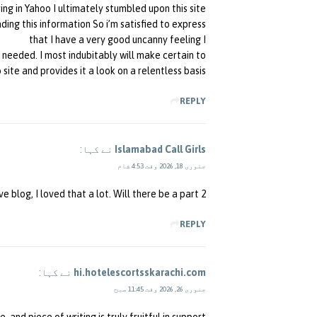
ring in Yahoo I ultimately stumbled upon this site.
ding this information So i’m satisfied to express
that I have a very good uncanny feeling I
 needed. I most indubitably will make certain to
site and provides it a look on a relentless basis.
REPLY
Islamabad Call Girls
نے کہا:
جنوری 18, 2026 وقت 4:53 شام
e blog, I loved that a lot. Will there be a part 2?
REPLY
hi.hotelescortsskarachi.com
نے کہا:
جنوری 26, 2026 وقت 11:45 صبح
, and piece of writing is truly fruitful in support