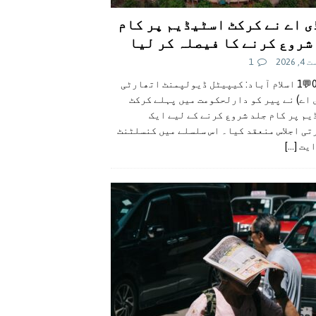
ی اے نے کرکٹ اسٹیڈیم پر کام
شروع کرنے کا فیصلہ کر لیا
 2026
1
👍0👎0💬1 اسلام آباد: کیپیٹل ڈیولپمنٹ اتھارٹی
 اے) نے پیر کو دارلحکومت میں پہلے کرکٹ
م پر کام جلد شروع کرنے کے لیے ایک
تی اجلاس منعقد کیا۔ اس سلسلے میں کنسلٹنٹ
ایت
[...]