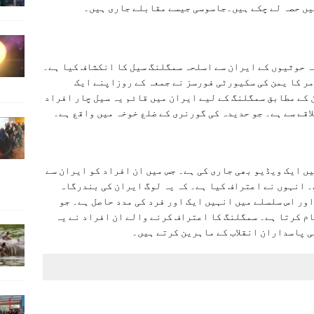
 حوثیوں کے ایران سے اسلحہ سمگلنگ سیل کا انکشاف کیا ہے۔
مر کا یمن کی سکیورٹی فورسز نے جمعہ کے روزاپنے ایک
ن کے مطابق سمگلنگ کے لیے ايران ميں قائم یہ سیل چار افراد
اقے سے ہے۔ جو حدیدہ کی گورنری کے ضلع خوخہ میں واقع ہے۔
ں ایک ویڈیو بھی جاری کی ہے۔ جس میں ان افراد کو ايران سے
 انہوں نے اعتراف کیا ہے۔ کہ یہ لوگ ایران کی بندرگاہ
ور اس سلسلے میں انہیں ایک اور فرد کی مدد حاصل ہے۔ جو
ام کرتا ہے۔ سمگلنگ کا اعتراف کرنے والے ان افراد نے یہ
 پاسداران انقلاب کے ماہرین کرتے ہیں۔