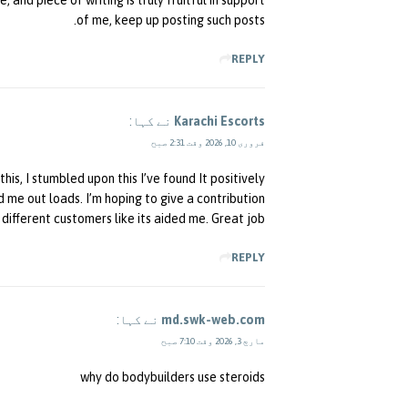
of me, keep up posting such posts.
REPLY
Karachi Escorts
نے کہا:
فروری 10, 2026 وقت 2:31 صبح
is, I stumbled upon this I’ve found It positively
d me out loads. I’m hoping to give a contribution &
 different customers like its aided me. Great job.
REPLY
md.swk-web.com
نے کہا:
مارچ 3, 2026 وقت 7:10 صبح
why do bodybuilders use steroids