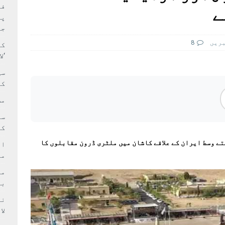
بہ: غیر ملکی پروڈکشنز پر مقامی مواد کو ترجیح دی جائے
فی
ے
پر
جا
بريں
8
کا
‘ل
سی
کر
مش
کی
تے وسط ایران کے علاقے کاشان میں ملٹری ڈرون مقابلوں کا
ام
مد
بر
لا