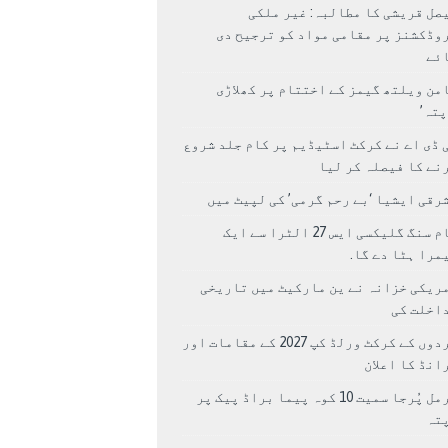
صل قریشی کا مطالبہ: غیر ملکی
وڈکشنز پر مقامی مواد کو ترجیح دی
ئے
من ویلتھ گیمز کے اختتام پر کھلاڑی
اپتہ’
 ڈی اے نے کرکٹ اسٹیڈیم پر کام جلد شروع
نے کا فیصلہ کر لیا
رقی ایشیا ‘بے رحم گرمی’ کی لپیٹ میں
سام سنگ گلیکسی ایس 27 الٹرا سے ایک
مرا ہٹا دے گا.
ریکی خزانہ نے ین مارکیٹ میں تاریخی
اخلت کی
مردوں کے کرکٹ ورلڈ کپ 2027 کے مقامات اور
انڈ کا اعلان
نرمل پُرجا سمیت 10 کوہ پیما براڈ پیک پر
پتہ