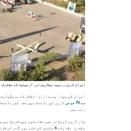
ایران ڈرون ، روس، بیلاروس اور آرمینیا کے مشترکہ
ايران کی سپاہ پاسداران انقلاب کے بریگیڈیئر
سے 70 فوجی
ڈرون ٹورنامنٹ میں حصہ ٹورنامنٹ م
رہے ہیں۔
چار ڈرون ڈویژنز بھی مقابلوں میں شریک ہیں، 