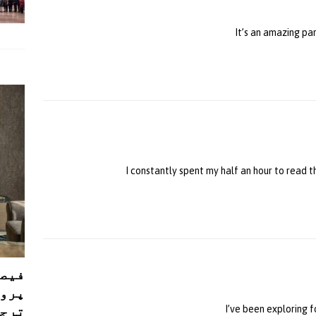
It’s an amazing par
I constantly spent my half an hour to read t
فیصل
پروڈ
ترجی
I’ve been exploring fo