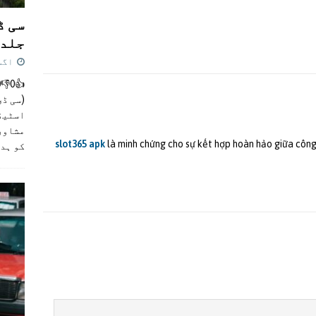
سی ڈ
جلد 
اگست 4,
(سی ڈی
اسٹیڈی
مشاور
slot365 apk
là minh chứng cho sự kết hợp hoàn hảo giữa công
کو ہد