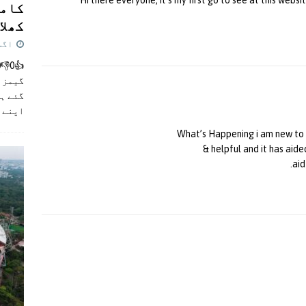
کامن
کھلاڑ
اگست 5,
گیمز م
گئے ہی
اپنے 
What’s Happening i am new to th
helpful and it has aide
aid