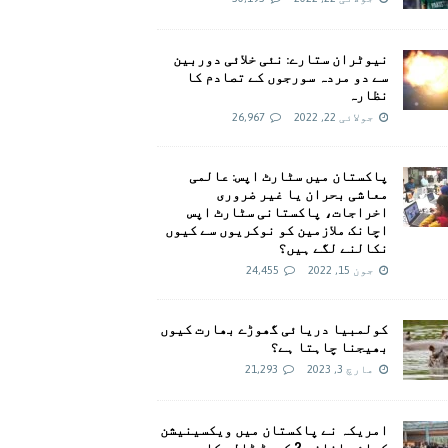
نیوٹران ستارے: نئی خلائی دوربین
سے دو مردہ سورجوں کے تصادم کا
نظارہ
جولائی 22, 2022
26,967
پاکستان میں سٹارٹ اپس: عالمی
معاشی بحران یا غیر ضروری
اخراجات، پاکستانی سٹارٹ اپس
اچانک ملازمین کو نوکریوں سے کیوں
نکالنے لگے ہیں؟
جون 15, 2022
24,455
کولمبیا دریائی گھوڑے بھارت کیوں
بھیجنا چاہتا ہے؟
مارچ 3, 2023
21,293
امريکہ نے پاکستان میں ویکسینیشن
کیلئے اضافی 2 کروڑ ڈالر کا وعدہ