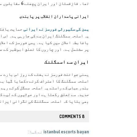
تھا۔ قازقستان اور ایران پچھلے 6 مقابلوں میں حصہ لے چکے ہیں۔جاسوسی جیسے مقابلے جاری ہیں۔
ايرانی پاسداران انقلاب پر پابندی
يمن کی سکیورٹی فورسز نے ایرانی
حمایت یافتہ
یہ اسلحہ سمگلنگ ایران سے کی جارہی ہے۔ اس ا
باضابطہ اعلان میں کیا ہے۔ یمی فورسز کے اعلا
پر مشتمل ہے۔ اور چاروں کا تعلق ابوظہر کے عل
ايران سے اسمگلنک
یمنی جوائنٹ فورسز نے ہفتے کے روز اس بارے می
اسلحہ سمگلنگ کا اعتراف کرتے دکھایا گیا ہے۔
بندر عباس کے راستے یہ اسلحہ سمگل کرتے رہے ا
حدیدہ سے تعلق رکھتا ہے اور حوثیوں کے لیے ک
بھی بتایا کہ اسلحہ سمگلنگ کی نگرانی ایرانی
8 COMMENTS
istanbul escorts bayan
نے کہا: