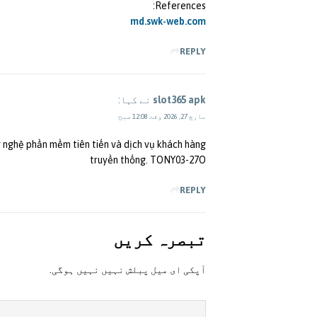
References:
md.swk-web.com
REPLY
slot365 apk
نے کہا:
مارچ 27, 2026 وقت 12:08 صبح
 nghệ phần mềm tiên tiến và dịch vụ khách hàng
truyền thống. TONY03-27O
REPLY
تبصرہ کريں
آپکی ای ميل پبلش نہيں نہيں ہوگی.