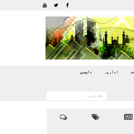
ت
اداريہ
دلچسپ