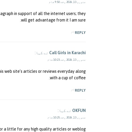
جنوری 13, 2026 وقت 9:50 شام
agraph in support of all the internet users; they
will get advantage from it I am sure.
REPLY
Call Girls in Karachi
نے کہا:
جنوری 13, 2026 وقت 10:23 شام
his web site’s articles or reviews everyday along
with a cup of coffee.
REPLY
OKFUN
نے کہا:
جنوری 13, 2026 وقت 10:25 شام
r a little for any high quality articles or weblog