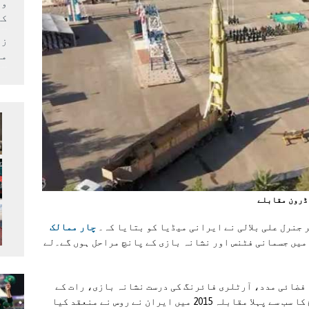
وف
کر
زل
می
 ڈرون مقابلے
 جنرل علی بلالی نے ایرانی میڈیا کو بتایا کہ۔
چار ممالک
یں جسمانی فٹنس اور نشانہ بازی کے پانچ مراحل ہوں گے۔لے
فضائی مدد، آرٹلری فائرنگ کی درست نشانہ بازی، رات کے
وقت یہ مقابلے 6 ستمبر کو ختم ہوں گے، اس طرح کا سب سے پہلا مقابلہ 2015 میں ايران نے روس نے منعقد کیا