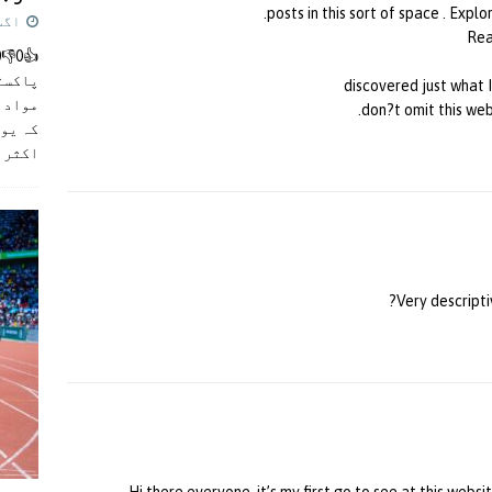
posts in this sort of space . Explo
اگست 5,
Rea
پاکست
discovered just what I
مواد ک
don?t omit this web 
کہ یو
اکثر
]
Very descriptiv
Hi there everyone, it’s my first go to see at this website