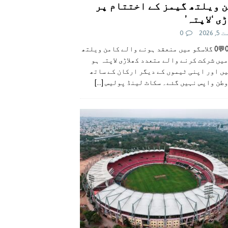
 ویلتھ گیمز کے اختتام پر
ی ‘لاپتہ’
 2026
0
👍0👎0💬0 گلاسگو میں منعقد ہونے والے کامن ویلتھ
یں شرکت کرنے والے متعدد کھلاڑی لاپتہ ہو
ں اور اپنی ٹیموں کے دیگر ارکان کے ساتھ
وطن واپس نہیں گئے۔ سکاٹ لینڈ پولیس
[...]