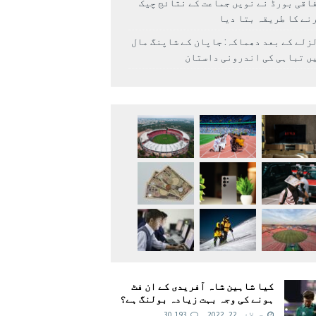
اقی بورڈ نے نویں جماعت کے نتائج چیک
نے کا طریقہ بتا دیا
زلے کے بعد دھماکہ: جاپان کے شاپنگ مال
ں تباہی کی اندرونی داستان
کیا شاہین شاہ آفریدی کے ان فٹ
ہونے کی وجہ بہت زیادہ بولنگ ہے؟
جولائی 22, 2022
30,193