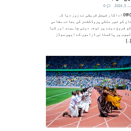
 2026
0
👍0👎0💬0 اداکار فیصل قریشی نے زور دیا کہ
ان کو غیر ملکی پروڈکشنز کی بجائے مقامی
و فروغ دینے پر توجہ دینی چاہیے، اور کہا
ٹیوب پر پاکستانی ڈراموں کے ایپی سوڈز
[...