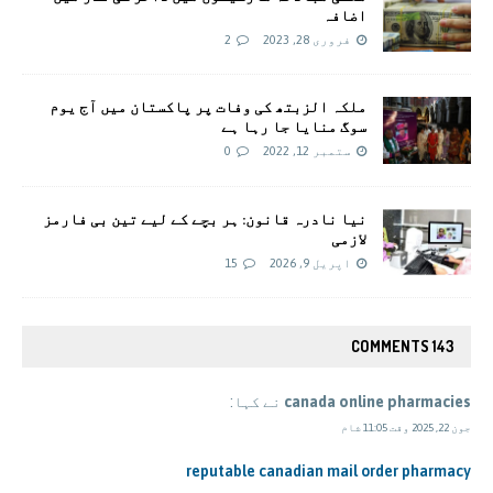
اضافہ
فروری 28, 2023
2
ملکہ الزبتھ کی وفات پر پاکستان میں آج یوم
سوگ منایا جا رہا ہے
ستمبر 12, 2022
0
نیا نادرہ قانون: ہر بچے کے لیے تین بی فارمز
لازمی
اپریل 9, 2026
15
143 COMMENTS
canada online pharmacies
نے کہا:
جون 22, 2025 وقت 11:05 شام
reputable canadian mail order pharmacy