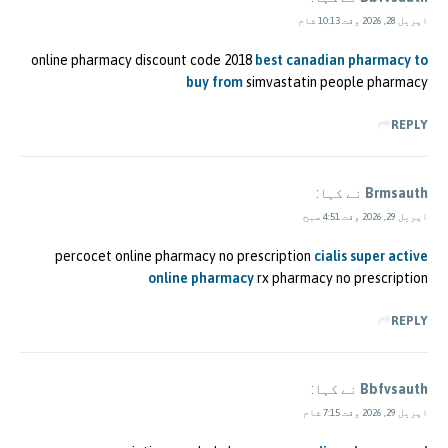
اپریل 28, 2026 وقت 10:13 شام
online pharmacy discount code 2018
best canadian pharmacy to
buy from
simvastatin people pharmacy
REPLY
Brmsauth
نے کہا:
اپریل 29, 2026 وقت 4:51 صبح
percocet online pharmacy no prescription
cialis super active
online pharmacy
rx pharmacy no prescription
REPLY
Bbfvsauth
نے کہا:
اپریل 29, 2026 وقت 7:15 شام