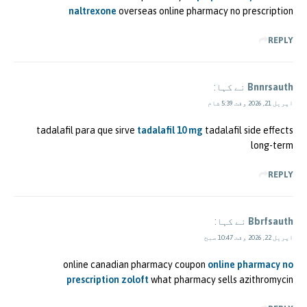
naltrexone
overseas online pharmacy no prescription
REPLY
Bnnrsauth
نے کہا:
اپریل 21, 2026 وقت 5:39 شام
tadalafil para que sirve
tadalafil 10 mg
tadalafil side effects
long-term
REPLY
Bbrfsauth
نے کہا:
اپریل 22, 2026 وقت 10:47 صبح
online canadian pharmacy coupon
online pharmacy no
prescription zoloft
what pharmacy sells azithromycin