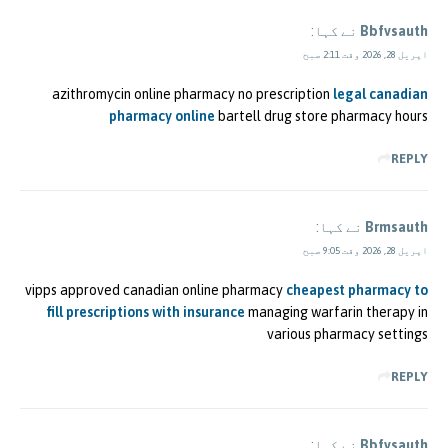
Bbfvsauth
نے کہا:
اپریل 28, 2026 وقت 2:11 صبح
azithromycin online pharmacy no prescription
legal canadian
pharmacy online
bartell drug store pharmacy hours
REPLY
Brmsauth
نے کہا:
اپریل 28, 2026 وقت 9:05 صبح
vipps approved canadian online pharmacy
cheapest pharmacy to
fill prescriptions with insurance
managing warfarin therapy in
various pharmacy settings
REPLY
Bbfvsauth
نے کہا: