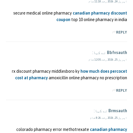
اپریل 24, 2026 وقت 11:18 شام
secure medical online pharmacy
canadian pharmacy discount
coupon
top 10 online pharmacy in india
REPLY
Bbfvsauth
نے کہا:
اپریل 25, 2026 وقت 12:05 شام
rx discount pharmacy middlesboro ky
how much does percocet
cost at pharmacy
amoxicillin online pharmacy no prescription
REPLY
Brmsauth
نے کہا:
اپریل 25, 2026 وقت 8:26 شام
colorado pharmacy error methotrexate
canadian pharmacy