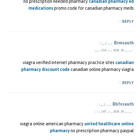
no prescription needed pharmacy
canadian pharmacy ed
medications
promo code for canadian pharmacy meds
REPLY
Brmsauth
نے کہا:
اپریل 30, 2026 وقت 2:14 صبح
viagra verified internet pharmacy practice sites
canadian
pharmacy discount code
canadian online pharmacy viagra
REPLY
Bbfvsauth
نے کہا:
اپریل 30, 2026 وقت 2:47 شام
viagra online american pharmacy
united healthcare online
pharmacy
no prescription pharmacy paypal