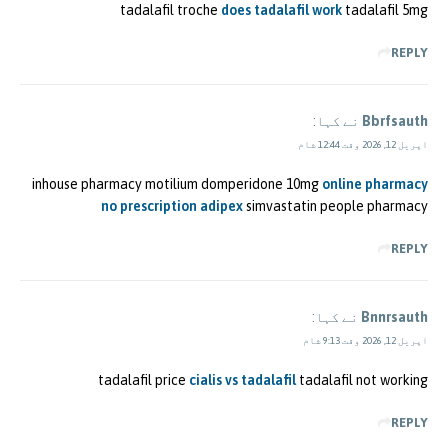
tadalafil troche
does tadalafil work
tadalafil 5mg
REPLY
Bbrfsauth
نے کہا:
اپریل 12, 2026 وقت 12:44 شام
inhouse pharmacy motilium domperidone 10mg
online pharmacy
no prescription adipex
simvastatin people pharmacy
REPLY
Bnnrsauth
نے کہا:
اپریل 12, 2026 وقت 9:13 شام
tadalafil price
cialis vs tadalafil
tadalafil not working
REPLY