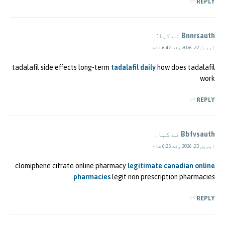
REPLY
Bnnrsauth
نے کہا:
اپریل 22, 2026 وقت 6:47 شام
tadalafil side effects long-term
tadalafil daily
how does tadalafil
work
REPLY
Bbfvsauth
نے کہا:
اپریل 23, 2026 وقت 6:25 شام
clomiphene citrate online pharmacy
legitimate canadian online
pharmacies
legit non prescription pharmacies
REPLY