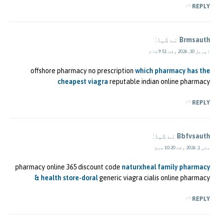
REPLY
Brmsauth
نے کہا:
اپریل 30, 2026 وقت 9:51 شام
offshore pharmacy no prescription
which pharmacy has the
cheapest viagra
reputable indian online pharmacy
REPLY
Bbfvsauth
نے کہا:
مئی 1, 2026 وقت 10:20 صبح
pharmacy online 365 discount code
naturxheal family pharmacy
& health store-doral
generic viagra cialis online pharmacy
REPLY