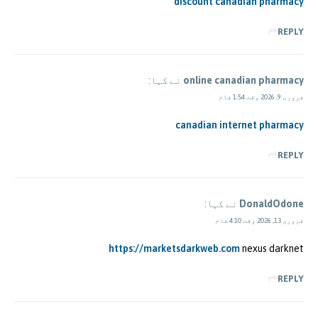
discount canadian pharmacy
REPLY
online canadian pharmacy
نے کہا:
فروری 9, 2026 وقت 1:54 شام
canadian internet pharmacy
REPLY
DonaldOdone
نے کہا:
فروری 13, 2026 وقت 4:10 شام
https://marketsdarkweb.com
nexus darknet
REPLY