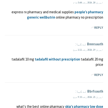
اپریل 18, 2026 وقت 5:44 شام
express rx pharmacy and medical supplies
people’s pharmacy
generic wellbutrin
online pharmacy no prescription
REPLY
Bnnrsauth
نے کہا:
اپریل 19, 2026 وقت 1:11 صبح
tadalafil 10 mg
tadalafil without prescription
tadalafil 20 mg
price
REPLY
Bbrfsauth
نے کہا:
اپریل 21, 2026 وقت 9:33 صبح
what’s the best online pharmacy
skip’s pharmacy low dose