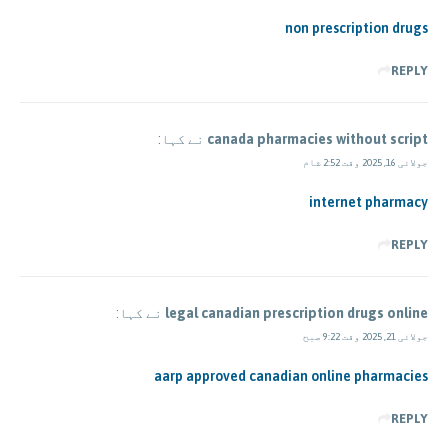
non prescription drugs
REPLY
canada pharmacies without script
نے کہا:
جولائی 16, 2025 وقت 2:52 شام
internet pharmacy
REPLY
legal canadian prescription drugs online
نے کہا:
جولائی 21, 2025 وقت 9:22 صبح
aarp approved canadian online pharmacies
REPLY