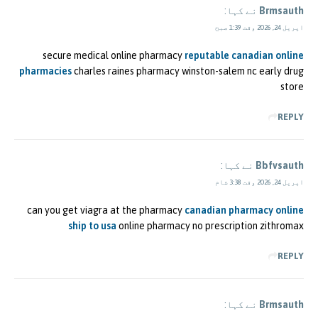
Brmsauth
نے کہا:
اپریل 24, 2026 وقت 1:39 صبح
secure medical online pharmacy
reputable canadian online
pharmacies
charles raines pharmacy winston-salem nc early drug
store
REPLY
Bbfvsauth
نے کہا:
اپریل 24, 2026 وقت 3:38 شام
can you get viagra at the pharmacy
canadian pharmacy online
ship to usa
online pharmacy no prescription zithromax
REPLY
Brmsauth
نے کہا: