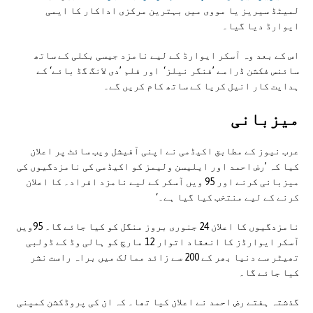
لمیٹڈ سیریز یا مووی میں بہترین مرکزی اداکار کا ایمی
ایوارڈ دیا گیا۔
اس کے بعد وہ آسکر ایوارڈ کے لیے نامزد جیسی بکلی کے ساتھ
سائنس فکشن ڈرامے ’فنگر نیلز‘ اور فلم ’دی لانگ گڈ بائے‘ کے
ہدایت کار انیل کریا کے ساتھ کام کریں گے۔
میزبانی
عرب نیوز کے مطابق اکیڈمی نے اپنی آفیشل ویب سائٹ پر اعلان
کیا کہ ’رض احمد اور ایلیسن ولیمز کو اکیڈمی کی نامزدگیوں کی
میزبانی کرنے اور 95 ویں آسکر کے لیے نامزد افراد۔ کا اعلان
کرنے کے لیے منتخب کیا گیا ہے۔‘
نامزدگیوں کا اعلان 24 جنوری بروز منگل کو کیا جائے گا۔ 95ویں
آسکر ایوارڈز کا انعقاد اتوار 12 مارچ کو ہالی وڈ کے ڈولبی
تھیٹر سے دنیا بھر کے 200 سے زائد ممالک میں براہ راست نشر
کیا جائے گا۔
گذشتہ ہفتے رض احمد نے اعلان کیا تھا۔ کہ ان کی پروڈکشن کمپنی