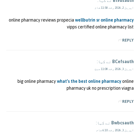
Btvusauth
نے کہا:
اپریل 2, 2026 وقت 11:58 شام
online pharmacy reviews propecia
wellbutrin sr online pharmacy
vipps certified online pharmacy list
REPLY
BCefsauth
نے کہا:
اپریل 3, 2026 وقت 11:08 صبح
big online pharmacy
what’s the best online pharmacy
online
pharmacy uk no prescription viagra
REPLY
Bwbcsauth
نے کہا:
اپریل 3, 2026 وقت 6:10 شام