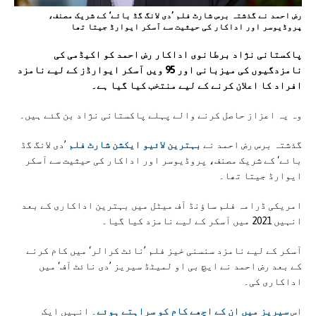
رض احمد نے گذشتہ برس شارٹ فلم ’دی لانگ گڈ بائے‘ کے شریک مصنف،
پروڈیوسر اور اداکار کی حیثیت سے آسکر ایوارڈ جیتا تھا
پاکستانی نژاد برطانوی اداکار رض احمد کو اکیڈمی کی
نامزدگیوں کی میزبانی اور 95 ویں آسکر ایوارڈز کے لیے نامزد
افراد کا اعلان کرنے کے لیے منتخب کیا گیا ہے۔
وہ یہ اعزاز حاصل کرنے والے پہلے پاکستانی نژاد بن گئے ہیں۔
گذشتہ برس رض احمد نے
بہترین لائیو ایکشن شارٹ فلم
’دی لانگ گڈ
بائے‘ کے شریک مصنف، پروڈیوسر اور اداکار کی حیثیت سے آسکر
ایوارڈ جیتا تھا۔
امریکی ڈرامہ فلم ساؤنڈ آف میٹل میں بہترین اداکاری کے بعد
انہیں 2021 میں آسکر کے لیے نامزد کیا گیا۔
آسکر کے لیے نامزد سنسنی خیز فلم ’نائٹ کرالر‘ میں کام کرنے
کے بعد رض احمد نے ایچ بی او لمیٹڈ سیریز ’دی نائٹ آف‘ میں
اداکاری کی۔
اس
سیریز میں ان کے اچھے کام کو سراہتے ہوئے
۔ انہیں ایک