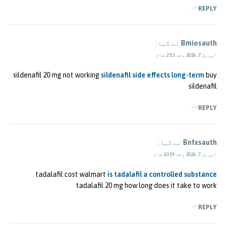
REPLY
Bmiosauth
نے کہا:
اپریل 7, 2026 وقت 2:53 شام
sildenafil 20 mg not working
sildenafil side effects long-term
buy
sildenafil
REPLY
Bnfxsauth
نے کہا:
اپریل 7, 2026 وقت 10:19 شام
tadalafil cost walmart
is tadalafil a controlled substance
tadalafil 20 mg how long does it take to work
REPLY