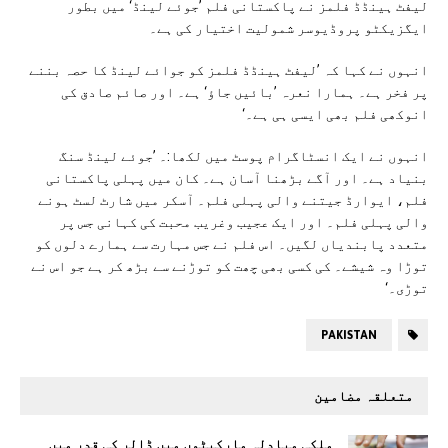
لیفٹ ہینڈڈ فلمز نے پاکستانی فلم ’جوئے لینڈ‘ میں بطور
ایگزیکٹو پروڈیوسر شمولیت اختیار کی ہے۔
انہوں نے کہا کہ ’لیفٹ ہینڈڈ فلمز کو جوائے لینڈ کا حصہ بننے
پر فخر ہے۔ ہمارا نعرہ ’بائیں جاؤ‘ ہے۔ اور صائم صادق کی
انوکھی فلم بھی ایسی ہی ہے۔‘
انہوں نے ایک انسٹاگرام پوسٹ میں لکھا:۔ ’جوئے لینڈ سنگ
بنیاد ہے۔ اور آگے بڑھنا آسان ہے۔ کان میں پہلی پاکستانی
فلم، ایوارڈ جیتنے والی پہلی فلم۔ آسکر میں شارٹ لسٹ ہونے
والی پہلی فلم۔ اور ایک عجیب وغریب محبت کی کہانی جس پر
متعدد پابندیاں لگیں۔ اس فلم نے جس مہارت سے ہمارے دلوں کو
توڑا وہ شیشے۔ کی کسی بھی چھت کو توڑنے سے بڑھ کر ہے جو اس نے
توڑی۔‘
PAKISTAN
متعلقہ مضامین
ملکی مبادلہ مارکیٹوں میں ڈالر کی قدر میں