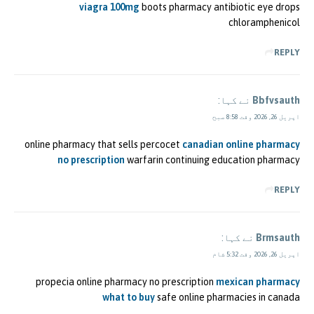
viagra 100mg
boots pharmacy antibiotic eye drops
chloramphenicol
REPLY
Bbfvsauth
نے کہا:
اپریل 26, 2026 وقت 8:58 صبح
online pharmacy that sells percocet
canadian online pharmacy
no prescription
warfarin continuing education pharmacy
REPLY
Brmsauth
نے کہا:
اپریل 26, 2026 وقت 5:32 شام
propecia online pharmacy no prescription
mexican pharmacy
what to buy
safe online pharmacies in canada