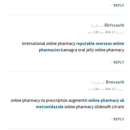
REPLY
Bbfvsauth
نے کہا:
اپریل 27, 2026 وقت 5:49 صبح
international online pharmacy
reputable overseas online
pharmacies
kamagra oral jelly online pharmacy
REPLY
Brmsauth
نے کہا:
اپریل 27, 2026 وقت 1:42 شام
online pharmacy no prescription augmentin
online pharmacy uk
metronidazole
online pharmacy sildenafil citrate
REPLY