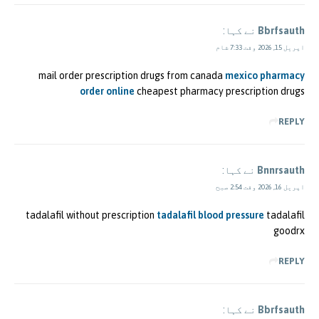
Bbrfsauth
نے کہا:
اپریل 15, 2026 وقت 7:33 شام
mail order prescription drugs from canada
mexico pharmacy
order online
cheapest pharmacy prescription drugs
REPLY
Bnnrsauth
نے کہا:
اپریل 16, 2026 وقت 2:54 صبح
tadalafil without prescription
tadalafil blood pressure
tadalafil
goodrx
REPLY
Bbrfsauth
نے کہا: