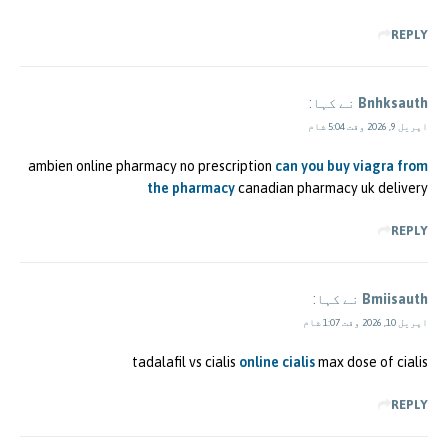
REPLY
Bnhksauth
نے کہا:
اپریل 9, 2026 وقت 5:04 شام
ambien online pharmacy no prescription
can you buy viagra from
the pharmacy
canadian pharmacy uk delivery
REPLY
Bmiisauth
نے کہا:
اپریل 10, 2026 وقت 1:07 شام
tadalafil vs cialis
online cialis
max dose of cialis
REPLY