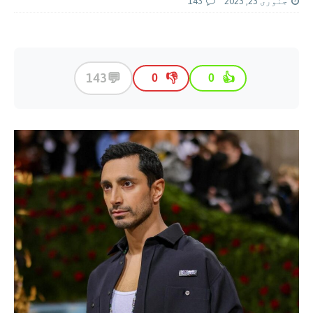
جنوری 23, 2023
143
💬
143
👎
👍
0
0