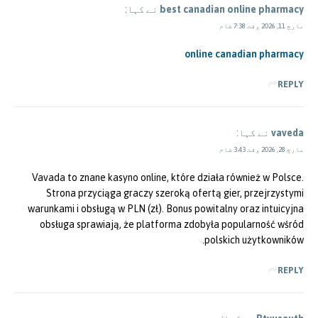
best canadian online pharmacy
نے کہا:
مارچ 11, 2026 وقت 7:38 شام
online canadian pharmacy
REPLY
vaveda
نے کہا:
مارچ 28, 2026 وقت 3:43 شام
Vavada to znane kasyno online, które działa również w Polsce.
Strona przyciąga graczy szeroką ofertą gier, przejrzystymi
warunkami i obsługą w PLN (zł). Bonus powitalny oraz intuicyjna
obsługa sprawiają, że platforma zdobyła popularność wśród
polskich użytkowników.
REPLY