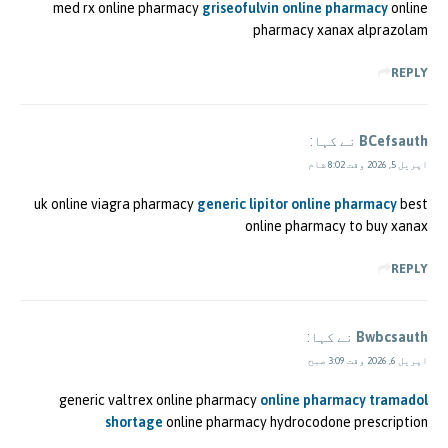
med rx online pharmacy
griseofulvin online pharmacy
online
pharmacy xanax alprazolam
REPLY
BCefsauth
نے کہا:
اپریل 5, 2026 وقت 8:02 شام
uk online viagra pharmacy
generic lipitor online pharmacy
best
online pharmacy to buy xanax
REPLY
Bwbcsauth
نے کہا:
اپریل 6, 2026 وقت 3:09 صبح
generic valtrex online pharmacy
online pharmacy tramadol
shortage
online pharmacy hydrocodone prescription