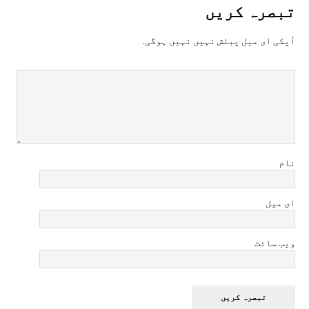
تبصرہ کريں
آپکی ای ميل پبلش نہيں نہيں ہوگی.
نام
ای میل
ویب سائٹ