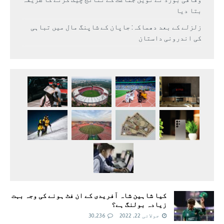
بتا دیا
زلزلے کے بعد دھماکہ: جاپان کے شاپنگ مال میں تباہی
کی اندرونی داستان
کیا شاہین شاہ آفریدی کے ان فٹ ہونے کی وجہ بہت
زیادہ بولنگ ہے؟
جولائی 22, 2022
30,236