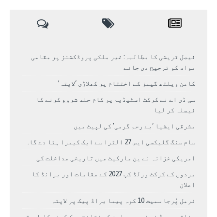
فیصل قریشی کا مطالبہ: غیر ملکی پروڈکشنز پر مقامی
مواد کو ترجیح دی جائے
کامن ویلتھ گیمز کے اختتام پر کھلاڑی ‘لاپتہ’
سی ڈی اے نے کرکٹ اسٹیڈیم پر کام جلد شروع کرنے کا
فیصلہ کر لیا
مشرقی ایشیا ‘بے رحم گرمی’ کی لپیٹ میں
سام سنگ گلیکسی ایس 27 الٹرا سے ایک کیمرا ہٹا دے گا.
امریکی خزانہ نے ین مارکیٹ میں تاریخی مداخلت کی
مردوں کے کرکٹ ورلڈ کپ 2027 کے مقامات اور برانڈ کا
اعلان
نرمل پُرجا سمیت 10 کوہ پیما براڈ پیک پر لاپتہ
وفاقی بورڈ نے نویں جماعت کے نتائج چیک کرنے کا طریقہ