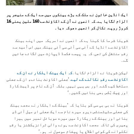
ایک انڈین خاتون نے ملک کے بڑے بینکوں میں سے ایک کے منیجر پر
الزام لگایا ہے. کہ انھوں نے اُن کے اکاؤنٹ سے 160 ملین یعنی 16
کروڑ روپے. نکال کر انھیں دھوکہ دیا۔
شویتا شرما کا کہنا ہے کہ انھوں نے امریکہ میں اپنے بینک
اکاؤنٹ سے انڈیا کے آئی سی آئی سی آئی بینک. میں اس اُمید سے
رقم منتقل کی تھی. کہ یہ پیسے فکسڈ ڈیپازٹ میں لگائے جائیں
گے۔
لیکن شویتا نے الزام لگایا.
کہ ایک بینک اہلکار نے ان کے
اکاؤنٹ سے رقم نکالنے کے لیے.
’جعلی اکاؤنٹ بنائے، ان کے جعلی
دستخط کیے گئے. اور بس یہی نہیں. بلکہ اُن کے نام پر ڈیبٹ کارڈ
اور چیک بُکس بھی بنائیں گئیں۔‘
شویتا نے بی بی سی کو بتایا کہ ’بینک کے اہلکار نے مجھے بینک
کی جعلی سٹیٹمنٹس دیں، میرے نام سے ایک جعلی ای میل آئی ڈی
بنائی اور بینک کے ریکارڈ میں میرے موبائل نمبر میں ہیرا
پھیری کی تاکہ مجھے اکاؤنٹ سے ہونے والی ٹرانزیکشنز یا رقم
نکلوانے کی کوئی اطلاع یا پیغام موصول نہ ہو۔‘