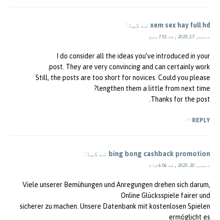
xem sex hay full hd
نے کہا:
دسمبر 17, 2025 وقت 7:51 صبح
I do consider all the ideas you’ve introduced in your
post. They are very convincing and can certainly work.
Still, the posts are too short for novices. Could you please
lengthen them a little from next time?
Thanks for the post.
REPLY
bing bong cashback promotion
نے کہا:
دسمبر 20, 2025 وقت 6:06 شام
Viele unserer Bemühungen und Anregungen drehen sich darum,
Online Glücksspiele fairer und
sicherer zu machen. Unsere Datenbank mit kostenlosen Spielen
ermöglicht es