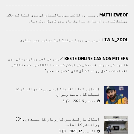
MATTHEWBOF
ویمنز ورلڈ کپ میں پاکستان کی سری لنکا کے خلاف
بیٹنگ کے دوران بارش نے ایک بار پھر کھیل روک دیا۔
1WIN_ZDOL
آئی سی سی بورڈ میٹنگ ایک مرتبہ پھر ملتوی
BESTE ONLINE CASINOS MIT EPS
"لاہور کی نجی یونیورسٹی میں
طالبہ کی مبینہ خودکشی کی کوشش کے بعد انتظامیہ کو حفاظتی
اقدامات مکمل ہونے تک آن لائن کلاسز کا حکم”
اندازہ تھا انگلینڈ ایسی ہی دلیرانہ کرکٹ
کھیلے گا، محمد رضوان
دسمبر 5, 2022
3
اسٹاک مارکیٹ میں کاروبار کا مثبت دن، 334
پوائنٹس کا اضافہ
اکتوبر 12, 2023
0