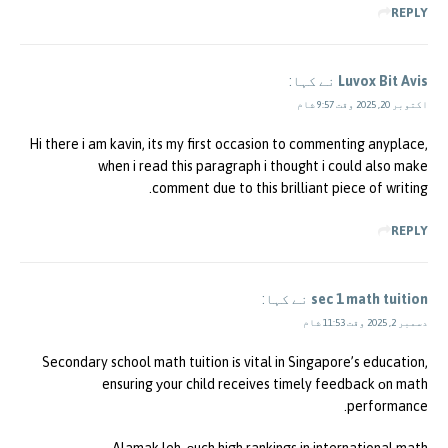
REPLY
Luvox Bit Avis
نے کہا:
اکتوبر 20, 2025 وقت 9:57 شام
Hi there i am kavin, its my first occasion to commenting anyplace,
when i read this paragraph i thought i could also make
comment due to this brilliant piece of writing.
REPLY
sec 1 math tuition
نے کہا:
دسمبر 2, 2025 وقت 11:53 شام
Secondary school math tuition іs vital in Singapore’s education,
ensuring уour child receives timely feedback οn math
performance.