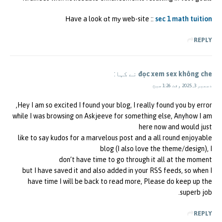
Нave a look ɑt mу web-site ::
sec 1 math tuition
REPLY
đọc xem sex không che
نے کہا:
دسمبر 3, 2025 وقت 1:26 صبح
Hey I am so excited I found your blog, I really found you by error,
while I was browsing on Askjeeve for something else, Anyhow I am
here now and would just
like to say kudos for a marvelous post and a all round enjoyable
blog (I also love the theme/design), I
don’t have time to go through it all at the moment
but I have saved it and also added in your RSS feeds, so when I
have time I will be back to read more, Please do keep up the
superb job.
REPLY