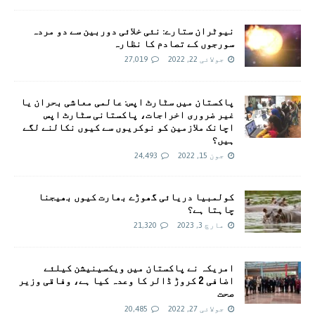
نیوٹران ستارے: نئی خلائی دوربین سے دو مردہ
سورجوں کے تصادم کا نظارہ
جولائی 22, 2022
27,019
پاکستان میں سٹارٹ اپس: عالمی معاشی بحران یا
غیر ضروری اخراجات، پاکستانی سٹارٹ اپس
اچانک ملازمین کو نوکریوں سے کیوں نکالنے لگے
ہیں؟
جون 15, 2022
24,493
کولمبیا دریائی گھوڑے بھارت کیوں بھیجنا
چاہتا ہے؟
مارچ 3, 2023
21,320
امريکہ نے پاکستان میں ویکسینیشن کیلئے
اضافی 2 کروڑ ڈالر کا وعدہ کیا ہے، وفاقی وزیر
صحت
جولائی 27, 2022
20,485