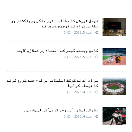
فیصل قریشی کا مطالبہ: غیر ملکی پروڈکشنز پر
مقامی مواد کو ترجیح دی جائے
اگست 5, 2026
0
کامن ویلتھ گیمز کے اختتام پر کھلاڑی ‘لاپتہ’
اگست 5, 2026
0
سی ڈی اے نے کرکٹ اسٹیڈیم پر کام جلد شروع کرنے
کا فیصلہ کر لیا
اگست 4, 2026
1
مشرقی ایشیا ‘بے رحم گرمی’ کی لپیٹ میں
اگست 4, 2026
0