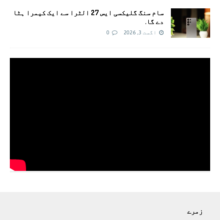
سام سنگ گلیکسی ایس 27 الٹرا سے ایک کیمرا ہٹا
دے گا.
اگست 3, 2026
0
زمرے