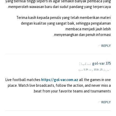
yang bernilai tinggi seperti ini agar semakin banyak pembaca yang
memperoleh wawasan baru dari sudut pandang yang terpercaya.
Terima kasih kepada penulis yang telah memberikan materi
dengan kualitas yang sangat baik, sehingga pengalaman
membaca menjadi jauh lebih
menyenangkan dan penuh informasi.
REPLY
gol-var 375
نے کہا:
اپریل 25, 2026 وقت 5:39 صبح
Live football matches
https://gol-var.com.az
all the games in one
place. Watch live broadcasts, follow the action, and never miss a
beat from your favorite teams and tournaments.
REPLY