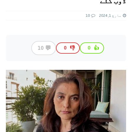
ڈوب گئے‘
مارچ 1, 2024
10
💬
10
👎
👍
0
0