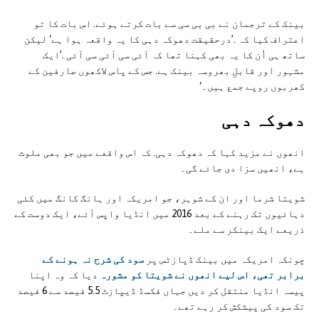
بینک کے ترجمان نے بی بی سی سے بات کرتے ہوئے. اس بات کا تو
اعتراف کیا کہ .’درحقیقت دھوکہ دہی کا یہ واقعہ ہوا ہے‘ لیکن
ساتھ ہی اُن کا یہ بھی کہنا تھا کہ آئی سی آئی سی آئی .’ایک
مشہور اور قابلِ بھروسہ بینک ہے. جس کے پاس لاکھوں صارفین کے
کھربوں روپے جمع ہیں۔‘
دھوکہ دہی
انھوں نے مزید کہا کہ دھوکہ دہی. کہ اس واقعے میں جو بھی ملوث
ہے، انھیں سزا دی جائے گی۔
شویتا شرما اور ان کے شوہر، جو امریکہ اور ہانگ کانگ میں کئی
دہائیوں تک رہنے کے بعد 2016 میں انڈیا واپس آئے، ایک دوست کے
ذریعے ایک بینکر سے ملے۔
چونکہ امریکہ میں بینک ڈپازٹس پر
سود کی شرح نہ ہونے کے
برابر تھی، اس لیے انھوں نے شویتا کو مشورہ
دیا کہ وہ اپنا
پیسہ انڈیا منتقل کر دیں جہاں فکسڈ ڈیپازٹ 5.5 فیصد سے 6 فیصد
تک سود کی پیشکش کر رہے تھے۔