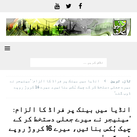
تازہ ترين
انڈیا میں بینک پر فراڈ کا الزام: ’مینیجر نے
میرے جعلی دستخط کر کے چیک بُکس بنائیں، میرے 16 کروڑ روپے
ڈوب گئے‘
انڈیا میں بینک پر فراڈ کا الزام:
’مینیجر نے میرے جعلی دستخط کر کے
چیک بُکس بنائیں، میرے 16 کروڑ روپے