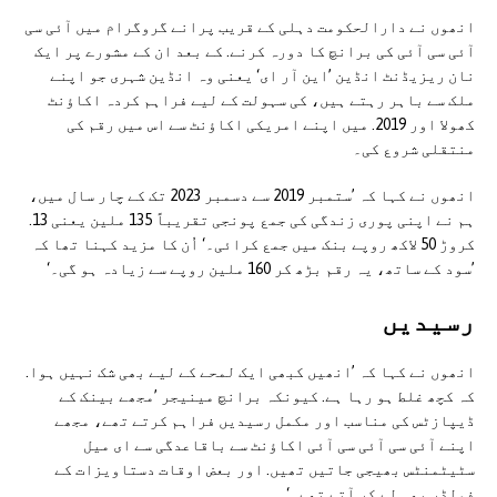
انھوں نے دارالحکومت دہلی کے قریب پرانے گروگرام میں آئی سی
آئی سی آئی کی برانچ کا دورہ کرنے. کے بعد ان کے مشورے پر ایک
نان ریزیڈنٹ انڈین ’این آر ای‘ یعنی وہ انڈین شہری جو اپنے
ملک سے باہر رہتے ہیں، کی سہولت کے لیے فراہم کردہ اکاؤنٹ
کھولا اور 2019. میں اپنے امریکی اکاؤنٹ سے اس میں رقم کی
منتقلی شروع کی۔
انھوں نے کہا کہ ’ستمبر 2019 سے دسمبر 2023 تک کے چار سال میں،
ہم نے اپنی پوری زندگی کی جمع پونجی تقریباً 135 ملین یعنی 13.
کروڑ 50 لاکھ روپے بنک میں جمع کرائی۔‘ اُن کا مزید کہنا تھا کہ
’سود کے ساتھ، یہ رقم بڑھ کر 160 ملین روپے سے زیادہ ہو گی۔‘
رسیدیں
انھوں نے کہا کہ ’انھیں کبھی ایک لمحے کے لیے بھی شک نہیں ہوا.
کہ کچھ غلط ہو رہا ہے. کیونکہ برانچ مینیجر ’مجھے بینک کے
ڈیپازٹس کی مناسب اور مکمل رسیدیں فراہم کرتے تھے، مجھے
اپنے آئی سی آئی سی آئی اکاؤنٹ سے باقاعدگی سے ای میل
سٹیٹمنٹس بھیجی جاتیں تھیں. اور بعض اوقات دستاویزات کے
فولڈر بھی لے کر آتے تھے۔‘