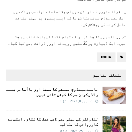
یہ فراڈ جنوری کے اوائل میں اس وقت سامنے آیا. جب بینک میں
ایک نئے ملازم نے شویتا شرما کو اپنے پیسوں پر بہتر منافع
حاصل کرنے کی پیشکش کی۔
تب ہی انھیں پتا چلا. کہ اُن کے تمام فکسڈ ڈیپازٹ غائب ہو چکے
ہیں۔ ایک ڈیپازٹ پر 25 ملین روپے کا اوور ڈرافٹ بھی لیا گیا۔
INDIA
متعلقہ مضامین
بامبے سینڈوچ: ممبئی کا سستا اور باآسانی بننے
والا پکوان جس کا کوئی ثانی نہیں
اکتوبر 8, 2023
0
ٹنڈولکر کی بیٹی بھی ڈیپ فیک کا شکار، ایکس سے
کارروائی کا مطالبہ
نومبر 25, 2023
0