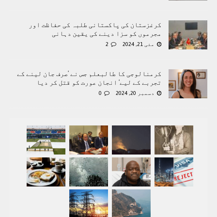
کرغزستان کی پاکستانی طلبہ کی حفاظت اور
مجرموں کو سزا دینے کی یقین دہانی
مئی 21, 2024
2
کرمنالوجی کا طالبعلم جس نے ’صرف جان لینے کے
تجربے کے لیے‘ انجان عورت کو قتل کر دیا
دسمبر 20, 2024
0