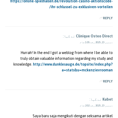
https://online-spielhallen.de/revolution-casino-aktionscode-
ihr-schlussel-zu-exklusiven-vorteilen/
REPLY
Clinique Osteo Direct
نے کہا:
دسمبر 23, 2025 وقت 1:05 شام
Hurrah! In the end I got a weblog from where I be able to
truly obtain valuable information regarding my study and
knowledge.
http://www.dunklesauge.de/topsite/index.php?
a=stats&u=mckenzievrooman
REPLY
Kubet
نے کہا:
دسمبر 23, 2025 وقت 2:02 شام
Saya baru saja mengikuti dengan seksama artikel