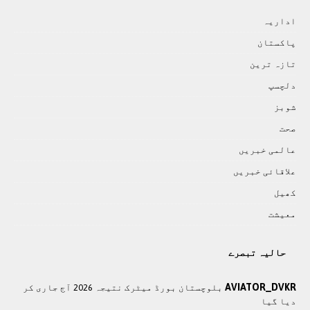
اداريہ
پاکستان
تازہ ترين
دلچسپ
شوبز
صحت
عالمی خبريں
علاقائی خبريں
کھيل
معيشت
حالیہ تبصرے
AVIATOR_DVKR
بلوچستان بورڈ میٹرک نتیجہ 2026 آج جاری کر
دیا گیا