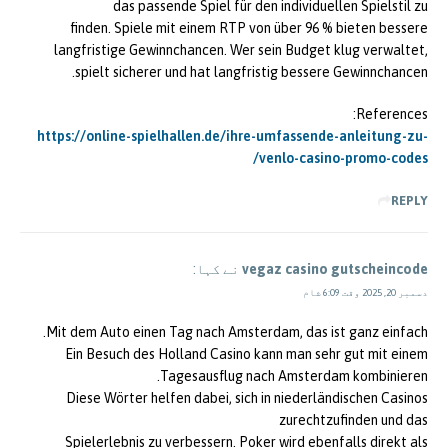
das passende Spiel für den individuellen Spielstil zu
finden. Spiele mit einem RTP von über 96 % bieten bessere
langfristige Gewinnchancen. Wer sein Budget klug verwaltet,
spielt sicherer und hat langfristig bessere Gewinnchancen.
References:
https://online-spielhallen.de/ihre-umfassende-anleitung-zu-
venlo-casino-promo-codes/
REPLY
vegaz casino gutscheincode
نے کہا:
دسمبر 20, 2025 وقت 6:09 شام
Mit dem Auto einen Tag nach Amsterdam, das ist ganz einfach.
Ein Besuch des Holland Casino kann man sehr gut mit einem
Tagesausflug nach Amsterdam kombinieren.
Diese Wörter helfen dabei, sich in niederländischen Casinos
zurechtzufinden und das
Spielerlebnis zu verbessern. Poker wird ebenfalls direkt als