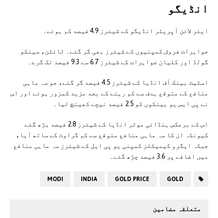
انڈیگو
ایئر لائن آپریٹر انڈیگو کے شیئرز 4.9 فیصد کم ہوئے۔
جواہرات فروش کمپنیوں کے شیئرز بھی گر گئے۔ ٹائٹن، سینکو
گولڈ اور کلیان جواہرات کے شیئرز 6.7 سے 9.3 فیصد تک گرے۔
اسٹیٹ بینک آف انڈیا کے شیئرز 4.5 فیصد گر گئے، جو سہ ماہی
منافع کے متوقع ہدف سے کم رہنے کے بعد مزید کمزور ہوئے اور اس
نے پی ایس یو بینکوں کو 2.5 فیصد نیچے کھینچ لیا۔
اس کے برعکس ہنڈائی موٹر انڈیا کے شیئرز 2.8 فیصد بڑھ گئے
کیونکہ ان کا سہ ماہی منافع متوقع سے کم گراوٹ کے ساتھ آیا،
جبکہ ایگرو کیمیکلز کمپنی یو پی ایل کے شیئرز سہ ماہی منافع
میں اضافے پر 3.6 فیصد چڑھ گئے۔
MODI
INDIA
GOLD PRICE
GOLD
متعلقہ مضامین