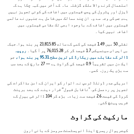
استعمال کرنے والا ملک، گزشتہ ماہ کے آخر میں کہہ چکا ہے کہ
ڈیزل اور پٹرول کی پمپ قیمتوں میں اضافے کی کوئی تجویز نہیں
ہے، جس کی وجہ سے وہ ان چند ممالک میں شامل ہے. جنہوں نے عالمی
قیمتوں میں اضافے کے. باوجود ابھی تک مقامی قیمتوں. میں
اضافہ نہیں کیا۔
نفٹی 50 میں 1.49 فیصد کی کمی کے ساتھ 23,815.85 پر بند ہوا. جبکہ
بی ایس ای سینسیکس 1.7 فیصد گر کر 76,015.28 پر آ گیا۔
روپیہ
ڈالر کے مقابلے میں ریکارڈ کم ترین سطح 95.31 پر بند ہوا،
جو
ایک دن میں تقریباً 0.9 فیصد کی گراوٹ ہے — 27 مارچ کے بعد سب
سے بڑی یک روزہ کمی۔
امریکی صدر ڈونلڈ ٹرمپ نے. اتوار کو ایران کے امن مذاکرات کی
تجویز پر ردعمل کو. "ناقابل قبول” قرار دینے. کے بعد برینٹ
کروڈ کی قیمت 2.6 فیصد سے. زیادہ بڑھ کر 104 ڈالر فی بیرل کے
قریب پہنچ گئی۔
مارکیٹ کی گراوٹ
کیجریوال ریسرچ اینڈ انویسٹمنٹ سروسز کے بانی ارون