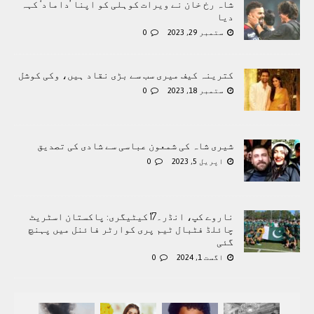
شاہ رخ خان نے ویرات کوہلی کو اپنا ’داماد‘ کہہ
دیا
ستمبر 29, 2023
0
کترینہ کیف میری سب سے بڑی نقاد ہیں، وکی کوشل
ستمبر 18, 2023
0
شیری شاہ کی شمعون عباسی سے شادی کی تصدیق
اپریل 5, 2023
0
ناروے کپ، انڈر۔17 کیٹیگری: پاکستان اسٹریٹ
چائلڈ فٹبال ٹیم پری کوارٹر فائنل میں پہنچ
گئی
اگست 1, 2024
0