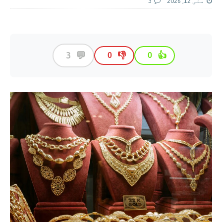
مئی 12, 2026
3
💬
3
👎
👍
0
0