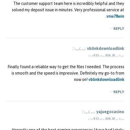
The customer support team here is incredibly helpful and they
solved my deposit issue in minutes. Very professional service at
.
vnw78win
REPLY
vblinkdownloadlink
نے کہا:
جولائی 18, 2026 وقت 8:53 شام
Finally found a reliable way to get the files I needed. The process
is smooth and the speed is impressive. Definitely my go-to from
now on!
vblinkdownloadlink
REPLY
yajuegocasino
نے کہا:
جولائی 18, 2026 وقت 8:53 شام