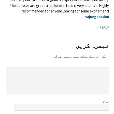
Honestly one of the best gaming experiences I have had lately.
The bonuses are great and the interface is very intuitive. Highly
recommended for anyone looking for some excitement!
yajuegocasino
REPLY
تبصرہ کريں
آپکی ای ميل پبلش نہيں نہيں ہوگی.
نام