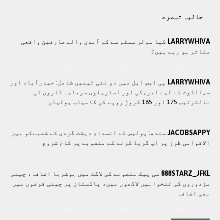
حالیہ تبصرے
LARRYWHIVA
کیا سولر سسٹم سے کم آمدن والے صارفین واقعی
متاثر ہو رہے ہیں؟
LARRYWHIVA
پی ایس ایل میں دو نئی ٹیمیں شامل: حیدرآباد اور
سیالکوٹ کے لیے امریکی اور آسٹریلوی سرمایہ کاروں کی
بالترتیب 175 اور 185 کروڑ روپے کی کامیاب بولیاں
JACOBSAPPY
سندھ: پوليس کے انسدادِ دہشت گردی کے شعبےکو بین
الاقوامی طرز پر اپ گریڈ کرنے کے منصوبے پر کام شروع
888STARZ_JFKL
سی پيک منصوبے کی لاگت ميں ہوشربا اضافہ، چينی
مزدوروں کی تنخواہيں لاکھوں ميں، پاکستان پر چینی قرضوں ميں
بھی اضافہ