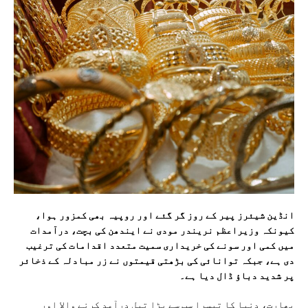
انڈین شیئرز پیر کے روز گر گئے اور روپیہ بھی کمزور ہوا،
کیونکہ وزیراعظم نریندر مودی نے ایندھن کی بچت، درآمدات
میں کمی اور سونے کی خریداری سمیت متعدد اقدامات کی ترغیب
دی ہے، جبکہ توانائی کی بڑھتی قیمتوں نے زر مبادلہ کے ذخائر
پر شدید دباؤ ڈال دیا ہے۔
بھارت، دنیا کا تیسرا سب سے بڑا تیل درآمد کرنے والا اور