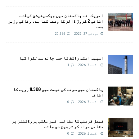
امريکہ نے پاکستان میں ویکسینیشن کیلئے
اضافی 2 کروڑ ڈالر کا وعدہ کیا ہے، وفاقی وزیر
صحت
جولائی 27, 2022
20,566
اسپیس ایکس راکٹ کا حصہ چاند سے ٹکرا گیا
اگست 7, 2026
1
پاکستان میں سونے کی قیمت میں 11,300 روپے کا
اضافہ
اگست 7, 2026
0
فیصل قریشی کا مطالبہ: غیر ملکی پروڈکشنز پر
مقامی مواد کو ترجیح دی جائے
اگست 5, 2026
0