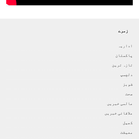
زمرے
اداريہ
پاکستان
تازہ ترين
دلچسپ
شوبز
صحت
عالمی خبريں
علاقائی خبريں
کھيل
معيشت