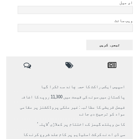
ای میل
ویب سائٹ
اسپیس ایکس راکٹ کا حصہ چاند سے ٹکرا گیا
پاکستان میں سونے کی قیمت میں 11,300 روپے کا اضافہ
فیصل قریشی کا مطالبہ: غیر ملکی پروڈکشنز پر مقامی
مواد کو ترجیح دی جائے
کامن ویلتھ گیمز کے اختتام پر کھلاڑی ‘لاپتہ’
سی ڈی اے نے کرکٹ اسٹیڈیم پر کام جلد شروع کرنے کا