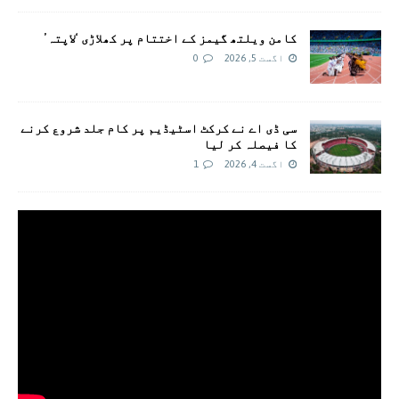
کامن ویلتھ گیمز کے اختتام پر کھلاڑی ‘لاپتہ’
اگست 5, 2026
0
سی ڈی اے نے کرکٹ اسٹیڈیم پر کام جلد شروع کرنے
کا فیصلہ کر لیا
اگست 4, 2026
1