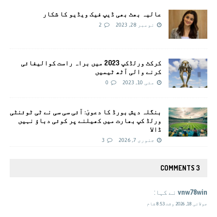
عالیہ بھٹ بھی ڈیپ فیک ویڈیو کا شکار
نومبر 28, 2023
2
کرکٹ ورلڈکپ 2023 میں براہ راست کوالیفائی
کرنے والی آٹھ ٹیمیں
مئی 10, 2023
0
بنگلہ دیش بورڈ کا دعویٰ: آئی سی سی نے ٹی ٹوئنٹی
ورلڈ کپ بھارت میں کھیلنے پر کوئی دباؤ نہیں
ڈالا
جنوری 7, 2026
3
3 COMMENTS
vnw78win
نے کہا:
جولائی 18, 2026 وقت 8:53 شام