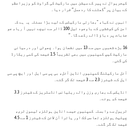
کیجریوال نے پیر کے سیشن میں مارکیٹ کی گراوٹ کو وزیراعظم
کے بیان پر "گھٹنے کا ردعمل” قرار دیا۔
انہوں نے کہا، "بھارتی مارکیٹس کے لیے بڑا مسئلہ یہ ہے کہ
امن کی کوششوں کے باوجود تیل 100 ڈالر سے نیچے نہیں آ رہا، جو
جذبات پر دباؤ ڈالے رکھے گا۔”
16 بڑے شعبوں میں سے 13 میں نقصان ہوا۔ چھوٹی اور درمیانی
مارکیٹ کیپ کمپنیوں میں بھی تقریباً 1.5 فیصد کی کمی ریکارڈ
کی گئی۔
آئل مارکیٹنگ کمپنیوں انڈین آئل، بی پی سی ایل اور ایچ پی سی
ایل کے. شیئرز 2.3 سے 3 فیصد تک گر گئے۔
انڈیکس کے بھاری وزن والے ریلیانس انڈسٹریز کے شیئرز 3.3
فیصد کم ہوئے۔
ٹریول سے وابستہ کمپنیوں جیسے انڈین ہوٹلز، لیمون ٹری،
چیلیٹ ہوٹلز، تھامس کک اور یاترا آن لائن کے شیئرز 1 سے 4.5
فیصد تک گر گئے۔