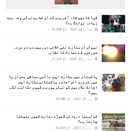
کیا شاہین شاہ آفریدی کے ان فٹ ہونے کی وجہ بہت
زیادہ بولنگ ہے؟
جولائی 22, 2022
30,344
نیوٹران ستارے: نئی خلائی دوربین سے دو مردہ
سورجوں کے تصادم کا نظارہ
جولائی 22, 2022
27,119
پاکستان میں سٹارٹ اپس: عالمی معاشی بحران یا
غیر ضروری اخراجات، پاکستانی سٹارٹ اپس
اچانک ملازمین کو نوکریوں سے کیوں نکالنے لگے
ہیں؟
جون 15, 2022
24,580
کولمبیا دریائی گھوڑے بھارت کیوں بھیجنا
چاہتا ہے؟
مارچ 3, 2023
21,364