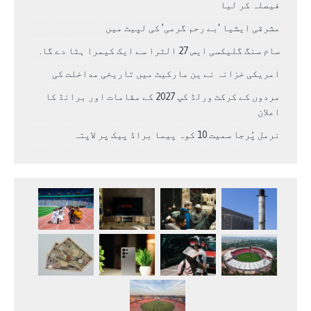
فیصلہ کر لیا
مشرقی ایشیا ‘بے رحم گرمی’ کی لپیٹ میں
سام سنگ گلیکسی ایس 27 الٹرا سے ایک کیمرا ہٹا دے گا.
امریکی خزانہ نے ین مارکیٹ میں تاریخی مداخلت کی
مردوں کے کرکٹ ورلڈ کپ 2027 کے مقامات اور برانڈ کا
اعلان
نرمل پُرجا سمیت 10 کوہ پیما براڈ پیک پر لاپتہ