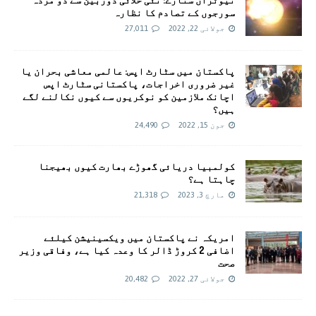
سورجوں کے تصادم کا نظارہ
جولائی 22, 2022
27,011
پاکستان میں سٹارٹ اپس: عالمی معاشی بحران یا
غیر ضروری اخراجات، پاکستانی سٹارٹ اپس
اچانک ملازمین کو نوکریوں سے کیوں نکالنے لگے
ہیں؟
جون 15, 2022
24,490
کولمبیا دریائی گھوڑے بھارت کیوں بھیجنا
چاہتا ہے؟
مارچ 3, 2023
21,318
امريکہ نے پاکستان میں ویکسینیشن کیلئے
اضافی 2 کروڑ ڈالر کا وعدہ کیا ہے، وفاقی وزیر
صحت
جولائی 27, 2022
20,482