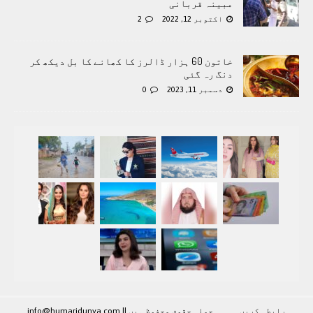
مبینہ قربانی
اکتوبر 12, 2022
2
خاتون 60 ہزار ڈالرز کا کھانے کا بل دیکھ کر
دنگ رہ گئی
دسمبر 11, 2023
0
رابطہ کريں۔۔۔۔۔ جملہ حقوق محفوظ ہيں |
|
info@humaridunya.com