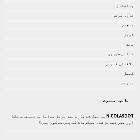
پاکستان
تازہ ترين
دلچسپ
شوبز
صحت
عالمی خبريں
علاقائی خبريں
کھيل
معيشت
حالیہ تبصرے
NICOLASDOT
سی پیک کے بارے میں سوشل میڈیا پر دستیاب غلط
اور غیر تصدیق شدہ معلومات کے پیچھے کون ہیں؟