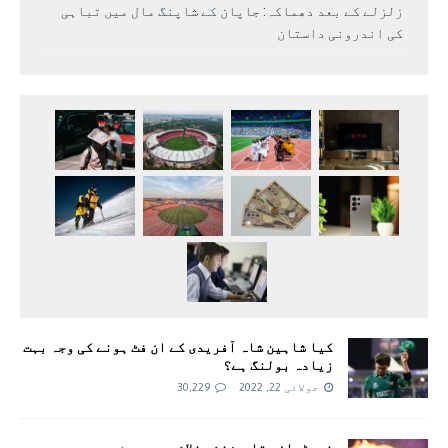
زلزلے کے بعد دھماکہ: جاپان کے شاپنگ مال میں تباہی
کی اندرونی داستان
کیا شاہین شاہ آفریدی کے ان فٹ ہونے کی وجہ بہت
زیادہ بولنگ ہے؟
جولائی 22, 2022
30,229
نیوٹران ستارے: نئی خلائی دوربین سے دو مردہ