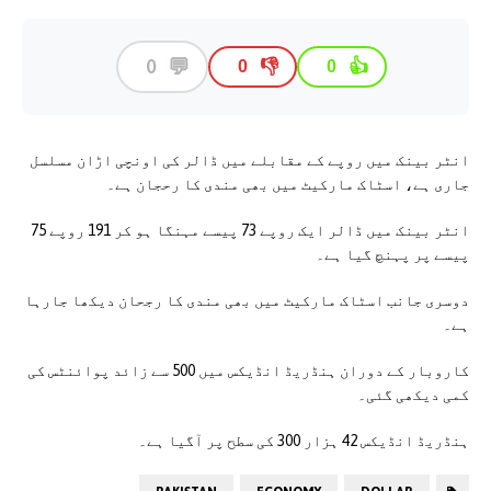
💬
0
👎
👍
0
0
انٹر بینک میں روپے کے مقابلے میں ڈالر کی اونچی اڑان مسلسل
جاری ہے، اسٹاک مارکیٹ میں بھی مندی کا رحجان ہے۔
انٹر بینک میں ڈالر ایک روپے 73 پیسے مہنگا ہو کر 191 روپے 75
پیسے پر پہنچ گیا ہے۔
دوسری جانب اسٹاک مارکیٹ میں بھی مندی کا رجحان دیکھا جارہا
ہے۔
کاروبار کے دوران ہنڈریڈ انڈیکس میں 500 سے زائد پوائنٹس کی
کمی دیکھی گئی۔
ہنڈریڈ انڈیکس 42 ہزار 300 کی سطح پر آگیا ہے۔