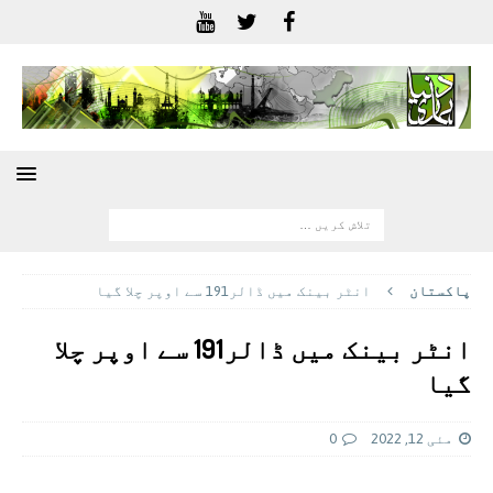
پاکستان
انٹر بینک میں ڈالر191 سے اوپر چلا گیا
انٹر بینک میں ڈالر191 سے اوپر چلا
گیا
مئی 12, 2022
0