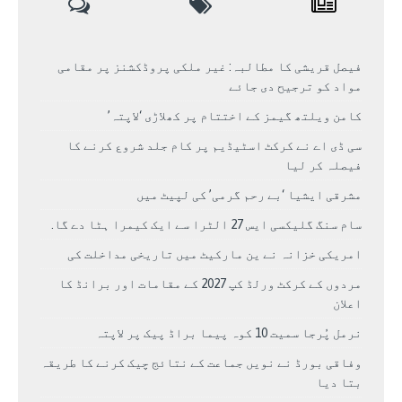
فیصل قریشی کا مطالبہ: غیر ملکی پروڈکشنز پر مقامی
مواد کو ترجیح دی جائے
کامن ویلتھ گیمز کے اختتام پر کھلاڑی ‘لاپتہ’
سی ڈی اے نے کرکٹ اسٹیڈیم پر کام جلد شروع کرنے کا
فیصلہ کر لیا
مشرقی ایشیا ‘بے رحم گرمی’ کی لپیٹ میں
سام سنگ گلیکسی ایس 27 الٹرا سے ایک کیمرا ہٹا دے گا.
امریکی خزانہ نے ین مارکیٹ میں تاریخی مداخلت کی
مردوں کے کرکٹ ورلڈ کپ 2027 کے مقامات اور برانڈ کا
اعلان
نرمل پُرجا سمیت 10 کوہ پیما براڈ پیک پر لاپتہ
وفاقی بورڈ نے نویں جماعت کے نتائج چیک کرنے کا طریقہ
بتا دیا