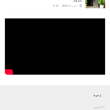
دے گا.
اگست 3, 2026
0
زمرے
اداريہ