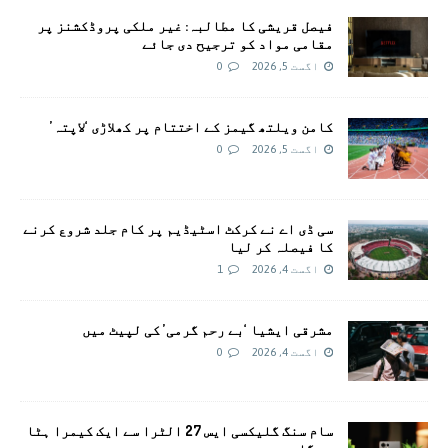
فیصل قریشی کا مطالبہ: غیر ملکی پروڈکشنز پر
مقامی مواد کو ترجیح دی جائے
اگست 5, 2026
0
کامن ویلتھ گیمز کے اختتام پر کھلاڑی ‘لاپتہ’
اگست 5, 2026
0
سی ڈی اے نے کرکٹ اسٹیڈیم پر کام جلد شروع کرنے
کا فیصلہ کر لیا
اگست 4, 2026
1
مشرقی ایشیا ‘بے رحم گرمی’ کی لپیٹ میں
اگست 4, 2026
0
سام سنگ گلیکسی ایس 27 الٹرا سے ایک کیمرا ہٹا