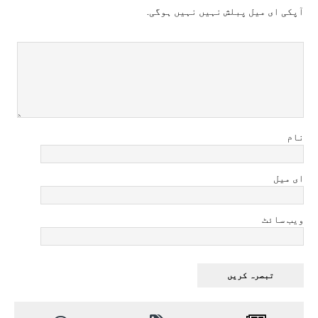
آپکی ای ميل پبلش نہيں نہيں ہوگی.
نام
ای میل
ویب سائٹ