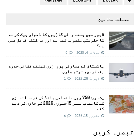
PAKISTAN
ECONOMY
DOLLAR
متعلقہ مضامین
لاہور میں چلنے والی گاڑیوں کا دُھواں چیک کرنے
کا حکومتی منصوبہ کیا ہے اور یہ کتنا قابل عمل
ہے؟
جولائی 4, 2025
0
پاکستان نے بھارتی پروازوں کیلئے فضائی حدود
بندکردی، نوٹم جاری
اپریل 28, 2025
1
پشاور: 750 روپے انعامی بانڈ کی قرعہ اندازی
کے کامیاب نمبر 15 جنوری 2026 کو جاری کر دیے
گئے۔
جنوری 15, 2026
6
تبصرہ کريں