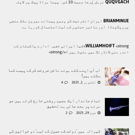
QUQVGACH
نرمل پُرجا سمیت 10 کوہ پیما براڈ پیک پر لاپتہ
BRIANMINUE
ايران انٹرنيٹ کو وسيع پيمانے بيرون ملک منفی
پروپگينڈا اور سائبر حملوں کے ليۓ استعمال کررہا ہے
WILLIAMHOIFT
<strong>کيا ایرانی خفيہ ادارے پاکستان کے
اندر منی لانڈرنگ ميں ملوث ہيں ؟</strong>
اب آپ اپنے کٹے ہوئے ناخن فروخت کرکے پیسے کما
سکتے ہیں!
اکتوبر 1, 2025
4
تمام جاندار ایک عجیب روشنی خارج کرتے ہیں جو
مرنے پر بجھ جاتی ہے: تحقیق
جون 29, 2025
2
کیرالہ میں ’دولت کے حصول کے لیے‘ دو خواتین کی