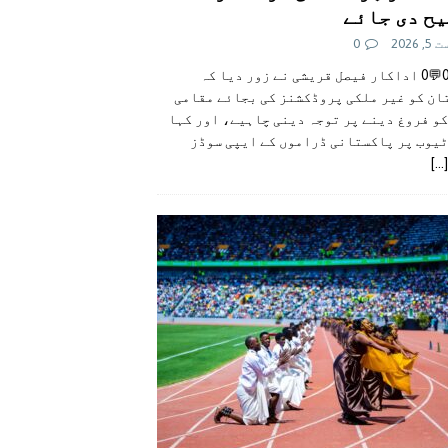
ح دی جائے
 2026
0
👍0👎0💬0 اداکار فیصل قریشی نے زور دیا کہ
ان کو غیر ملکی پروڈکشنز کی بجائے مقامی
و فروغ دینے پر توجہ دینی چاہیے، اور کہا
ٹیوب پر پاکستانی ڈراموں کے ایپی سوڈز
[...