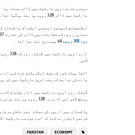
دوسری جانب اوپن مارکیٹ میں ڈالر سستا ہوا
اور 24
مارکیٹ میں ڈالر 328 روپے پر بند ہوگیا تھا۔
منٹ پر روپے کے مقابلے. میں ڈالر کی تجارت 307 روپے میں کی جا رہی تھی،
روز 305 روپے
64 پیسے پر بند ہوا تھا۔
گئی۔
الفا بیٹا کور کے چیف ایگزیکٹو خرم شہزاد نے 
پانے کی ہدایت کے بعد اوپن مارکیٹ میں کم ہو
پہنچ گئی تھی تاہم وہ 328 روپے پر بند ہوئی تھی۔
پاکستان میں اربوں کی ممکنہ غیر ملکی سرمایہ
کرنسی ڈیلرز نے کہا کہ اس دعوے سے مارکیٹ اگل
PAKISTAN
ECONOMY