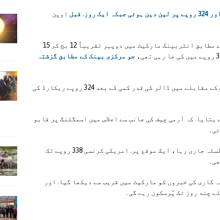
3 روپے پر لین دین ہوئی جبکہ ایک روز. قبل
اوپن
ایکسچینج کمپنیز ایسوسی ایشن آف پاکستان کے مطابق انٹربینک مارکیٹ میں دوپہر تقریباً 12 بج کر 15
جو مرکزی بینک کے مطابق گزشتہ
تاہم اوپن مارکیٹ میں گزشتہ روز کے 328 روپے کے مقابلے میں ڈالر کی قدر کمی کے بعد 324 روپے ریکارڈ کی
بتایا. کہ آرمی چیف کی جانب سے اجلاس میں اسمگلنگ پر قابو
ئی۔
گزشتہ روز اوپن مارکیٹ میں اتار چڑھاؤ کا سلسلہ جاری رہا، ایک موقع پر. امریکی کرنسی 338 روپے تک
 کاری کی خبروں کو مارکیٹ میں قریب سے دیکھا گیا. اور
ے چند روز تک پُرسکون رہے گی۔