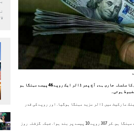
بر
لا
انٹربینک مارکیٹ میں روپے کی قدر میں تنزلی کا سلسلہ جاری ہے، آج پھر ڈالر ایک روپے 46 پیسے مہنگا ہو
ضبوط ہوئی۔
نک مارکیٹ میں ڈالر مزید مہنگا ہوگیا. اور روپے کی قدر
انٹربینک مارکیٹ. میں ڈالر ایک روپے 46 پیسے مہنگا ہو. کر 307 روپے 10 پیسے پر بند ہوا. جبکہ گزشتہ روز