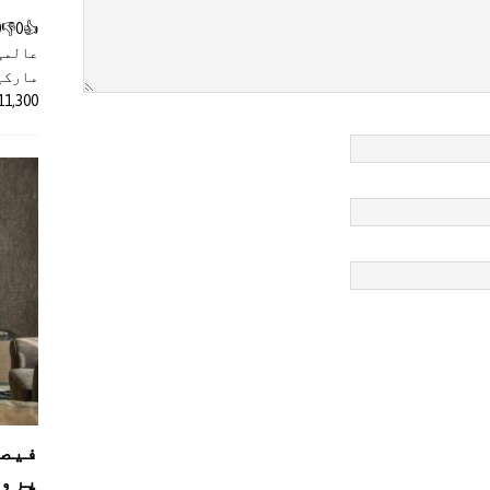
عالمی
مارکیٹ
11,300 روپے کے اضافے کے بعد 4 لا
فیصل
پروڈ