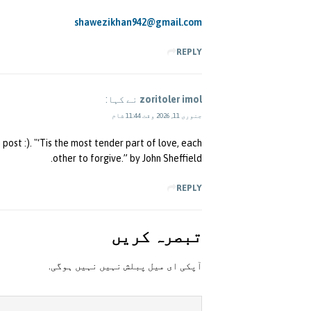
shawezikhan942@gmail.com
REPLY
zoritoler imol
نے کہا:
جنوری 11, 2026 وقت 11:44 شام
post :). "‘Tis the most tender part of love, each
other to forgive.” by John Sheffield.
REPLY
تبصرہ کريں
آپکی ای ميل پبلش نہيں نہيں ہوگی.