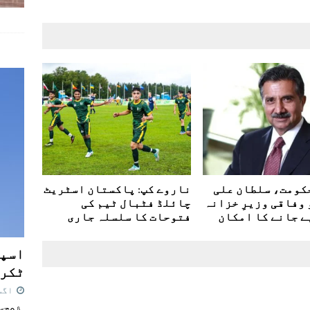
کومت، سلطان علی
ناروے کپ: پاکستان اسٹریٹ
 وفاقی وزیرِ خزانہ
چائلڈ فٹبال ٹیم کی
ے جانے کا امکان
فتوحات کا سلسلہ جاری
اسپی
ٹکرا
اگست 7,