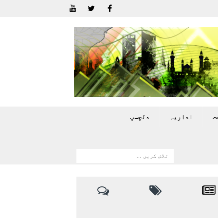
ت
اداريہ
دلچسپ