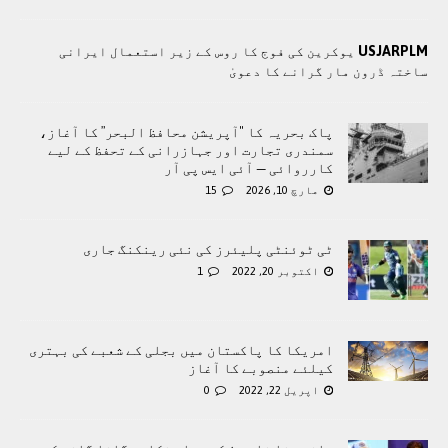
USJARPLM
یوکرین کی فوج کا روس کے زیر استعمال ایرانی
ساختہ ڈرون مار گرانے کا دعویٰ
پاک بحریہ کا "آپریشن محافظ البحر” کا آغاز،
سمندری تجارت اور جہازرانی کے تحفظ کے لیے
کارروائی — آئی ایس پی آر
مارچ 10, 2026
15
ٹی ٹوئنٹی پلیئرز کی نئی رینکنگ جاری
اکتوبر 20, 2022
1
امریکا کا پاکستان میں بجلی کے شعبے کی بہتری
کیلئے منصوبے کا آغاز
اپریل 22, 2022
0