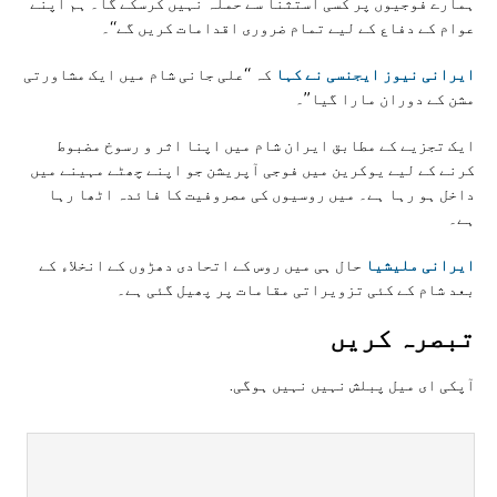
ہمارے فوجیوں پر کسی استثنا سے حملہ نہیں کرسکے گا۔ ہم اپنے
عوام کے دفاع کے لیے تمام ضروری اقدامات کریں گے‘‘۔
ایرانی نيوز ایجنسی نے کہا
کہ “علی جانی شام میں ایک مشاورتی
مشن کے دوران مارا گیا”۔
ایک تجزیے کے مطابق ایران شام میں اپنا اثر و رسوخ مضبوط
کرنے کے لیے یوکرین میں فوجی آپریشن جو اپنے چھٹے مہینے میں
داخل ہو رہا ہے۔ میں روسیوں کی مصروفیت کا فائدہ اٹھا رہا
ہے۔
ایرانی ملیشیا
حال ہی میں روس کے اتحادی دھڑوں کے انخلاء کے
بعد شام کے کئی تزویراتی مقامات پر پھیل گئی ہے۔
تبصرہ کريں
آپکی ای ميل پبلش نہيں نہيں ہوگی.