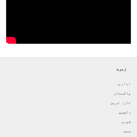
زمرے
اداريہ
پاکستان
تازہ ترين
دلچسپ
شوبز
صحت