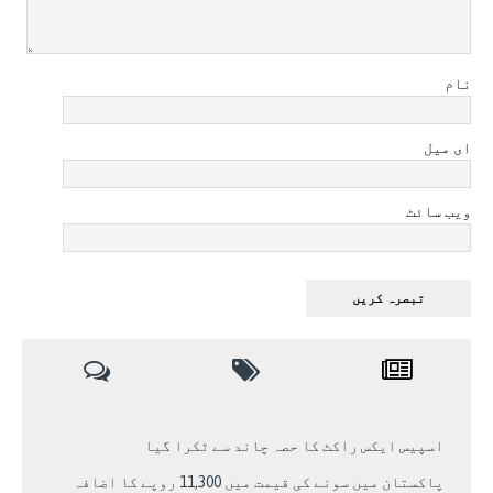
نام
ای میل
ویب سائٹ
اسپیس ایکس راکٹ کا حصہ چاند سے ٹکرا گیا
پاکستان میں سونے کی قیمت میں 11,300 روپے کا اضافہ