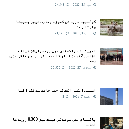
جون 15, 2022
24,548
کولمبیا دریائی گھوڑے بھارت کیوں بھیجنا
چاہتا ہے؟
مارچ 3, 2023
21,348
امريکہ نے پاکستان میں ویکسینیشن کیلئے
اضافی 2 کروڑ ڈالر کا وعدہ کیا ہے، وفاقی وزیر
صحت
جولائی 27, 2022
20,550
اسپیس ایکس راکٹ کا حصہ چاند سے ٹکرا گیا
اگست 7, 2026
1
پاکستان میں سونے کی قیمت میں 11,300 روپے کا
اضافہ