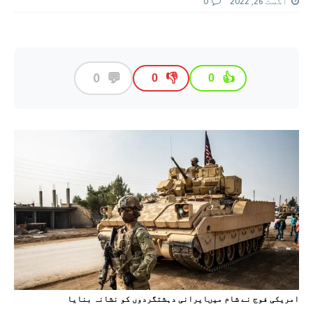
اگست 26, 2022
0
💬
0
👎
👍
0
0
امريکی فوج نے شام ميںايرانی دہشتگردوں کو نشانہ بنايا