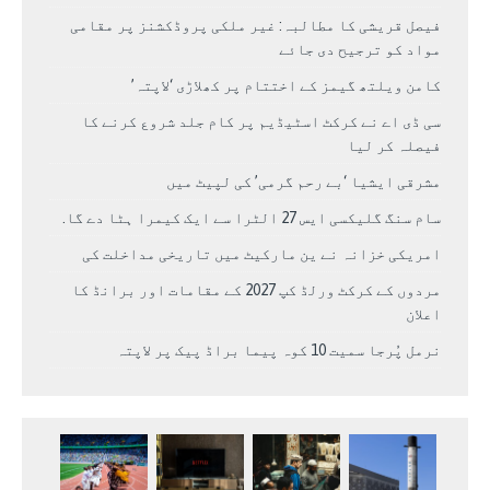
فیصل قریشی کا مطالبہ: غیر ملکی پروڈکشنز پر مقامی
مواد کو ترجیح دی جائے
کامن ویلتھ گیمز کے اختتام پر کھلاڑی ‘لاپتہ’
سی ڈی اے نے کرکٹ اسٹیڈیم پر کام جلد شروع کرنے کا
فیصلہ کر لیا
مشرقی ایشیا ‘بے رحم گرمی’ کی لپیٹ میں
سام سنگ گلیکسی ایس 27 الٹرا سے ایک کیمرا ہٹا دے گا.
امریکی خزانہ نے ین مارکیٹ میں تاریخی مداخلت کی
مردوں کے کرکٹ ورلڈ کپ 2027 کے مقامات اور برانڈ کا
اعلان
نرمل پُرجا سمیت 10 کوہ پیما براڈ پیک پر لاپتہ