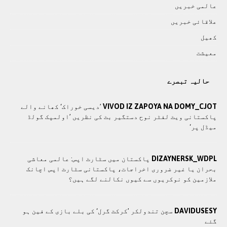
عالمی خبريں
علاقائی خبريں
کھيل
معيشت
حالیہ تبصرے
VIVOD IZ ZAPOYA NA DOMY_CJOT
’دیسی خوراک‘ کھانے والے
پاکستانی ویٹ لفٹر نوح دستگیر بٹ کی نظریں ’اولمپک گولڈ
میڈل پر‘
DIZAYNERSK_WDPL
پاکستان میں سٹارٹ اپس: عالمی معاشی
بحران یا غیر ضروری اخراجات، پاکستانی سٹارٹ اپس اچانک
ملازمین کو نوکریوں سے کیوں نکالنے لگے ہیں؟
DAVIDUSESY
سچن تندولکر ’کرکٹ گرل‘ کی بلے بازی کے فین ہو
گئے