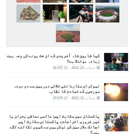
کیا شاہین شاہ آفریدی کے ان فٹ ہونے کی وجہ بہت
زیادہ بولنگ ہے؟
جولائی 22, 2022
30,317
نیوٹران ستارے: نئی خلائی دوربین سے دو مردہ
سورجوں کے تصادم کا نظارہ
جولائی 22, 2022
27,075
پاکستان میں سٹارٹ اپس: عالمی معاشی بحران یا
غیر ضروری اخراجات، پاکستانی سٹارٹ اپس
اچانک ملازمین کو نوکریوں سے کیوں نکالنے لگے
ہیں؟