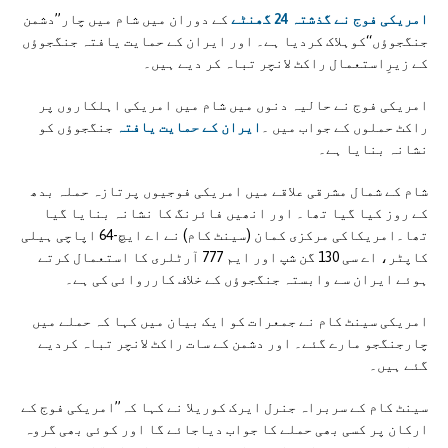
امریکی فوج نے گذشتہ 24 گھنٹے
کے دوران میں شام میں چار’’دشمن
جنگجوؤں‘‘کوہلاک کردیا ہے۔ اور ایران کے حمایت یافتہ جنگجوؤں
کے زیرِاستعمال راکٹ لانچر تباہ کر دیے ہیں۔
امریکی فوج نے حالیہ دنوں میں شام میں امریکی اہلکاروں پر
راکٹ حملوں کے جواب میں ۔
ایران کے حمایت یافتہ
جنگجوؤں کو
نشانہ بنایا ہے۔
شام کے شمال مشرقی علاقے میں امریکی فوجیوں پرتازہ حملہ بدھ
کے روز کیا گیا تھا۔ اور انھیں فائرنگ کا نشانہ بنایا گیا
تھا۔امریکاکی مرکزی کمان (سینٹ کام) نے اے ایچ-64 اپاچی ہیلی
کاپٹر، اے سی 130 گن شپ اور ایم 777 آرٹلری کا استعمال کرتے
ہوئے ایران سے وابستہ جنگجوؤں کے خلاف کارروائی کی ہے۔
امريکی سینٹ کام نے جمعرات کو ایک بیان میں کہا کہ حملے میں
چارجنگجو مارے گئے۔ اور دشمن کے سات راکٹ لانچر تباہ کردیے
گئے ہیں۔
سینٹ کام کے سربراہ جنرل ایرک کوریلا نے کہا کہ’’امریکی فوج کے
ارکان پر کسی بھی حملے کا جواب دیاجائے گا اور کوئی بھی گروہ