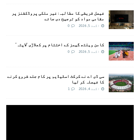
فیصل قریشی کا مطالبہ: غیر ملکی پروڈکشنز پر
مقامی مواد کو ترجیح دی جائے
اگست 5, 2026
0
کامن ویلتھ گیمز کے اختتام پر کھلاڑی ‘لاپتہ’
اگست 5, 2026
0
سی ڈی اے نے کرکٹ اسٹیڈیم پر کام جلد شروع کرنے
کا فیصلہ کر لیا
اگست 4, 2026
1