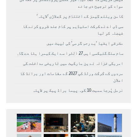
مواد کو ترجیح دی جائے
کامن ویلتھ گیمز کے اختتام پر کھلاڑی ‘لاپتہ’
سی ڈی اے نے کرکٹ اسٹیڈیم پر کام جلد شروع کرنے کا
فیصلہ کر لیا
مشرقی ایشیا ‘بے رحم گرمی’ کی لپیٹ میں
سام سنگ گلیکسی ایس 27 الٹرا سے ایک کیمرا ہٹا دے گا.
امریکی خزانہ نے ین مارکیٹ میں تاریخی مداخلت کی
مردوں کے کرکٹ ورلڈ کپ 2027 کے مقامات اور برانڈ کا
اعلان
نرمل پُرجا سمیت 10 کوہ پیما براڈ پیک پر لاپتہ