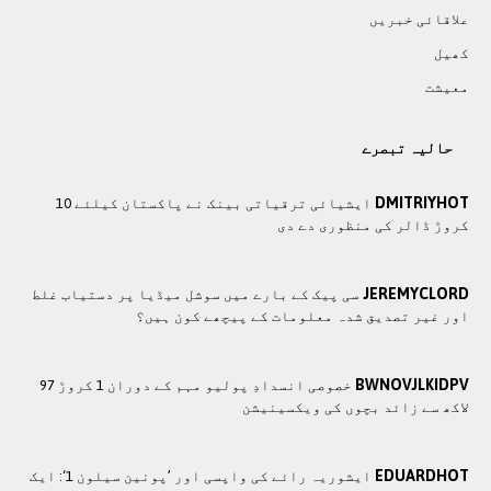
علاقائی خبريں
کھيل
معيشت
حالیہ تبصرے
DMITRIYHOT
ایشیائی ترقیاتی بینک نے پاکستان کیلئے 10
کروڑ ڈالر کی منظوری دے دی
JEREMYCLORD
سی پیک کے بارے میں سوشل میڈیا پر دستیاب غلط
اور غیر تصدیق شدہ معلومات کے پیچھے کون ہیں؟
BWNOVJLKIDPV
خصوصی انسدادِ پولیو مہم کے دوران 1 کروڑ 97
لاکھ سے زائد بچوں کی ویکسینیشن
EDUARDHOT
ایشوریہ رائے کی واپسی اور ’پونین سیلون 1‘: ایک