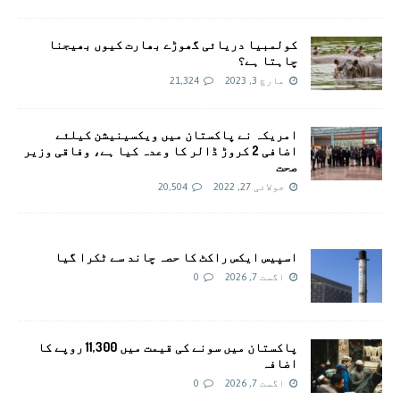
کولمبیا دریائی گھوڑے بھارت کیوں بھیجنا
چاہتا ہے؟
مارچ 3, 2023
21,324
امريکہ نے پاکستان میں ویکسینیشن کیلئے
اضافی 2 کروڑ ڈالر کا وعدہ کیا ہے، وفاقی وزیر
صحت
جولائی 27, 2022
20,504
اسپیس ایکس راکٹ کا حصہ چاند سے ٹکرا گیا
اگست 7, 2026
0
پاکستان میں سونے کی قیمت میں 11,300 روپے کا
اضافہ
اگست 7, 2026
0