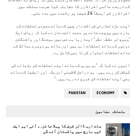
کے ذریعے عالمی افراط زر کا مقابلہ کیا جس سے مملکت میں
افراط زر کو اوسطاً 2.6 فیصد پر رکھنے میں مدد ملی۔
اپنے بڑے تجارتی شراکت دار چین کے ساتھ سعودی تعلقات کے
بارے میں پوچھے جانے پر محمد الجدعان نے کہا کہ ریاض ایک
’وسیع تر نقطہ نظر‘ اپنا رہا ہے. جس میں بیجنگ اور واشنگٹن
دونوں کے ساتھ تعلقات اہم ہیں اور ساتھ ہی دوسرے ممالک کے
ساتھ تعلقات استوار کرنا بھی شامل ہے۔
انہوں نے کہا کہ ’ہم یورپ کے ساتھ اپنے تعلقات کو بڑھانے کی
کوشش کر رہے ہیں۔ ہم دراصل لاطینی امریکہ اور ایشیا کے ساتھ
بھی اپنے تعلقات کو فروغ دے رہے ہیں۔‘
PAKISTAN
ECONOMY
متعلقہ مضامین
سات ارب ڈالر قرض کا پہلا جائزہ، آئی ایم ایف
ٹیم مارچ میں پاکستان آئے گی