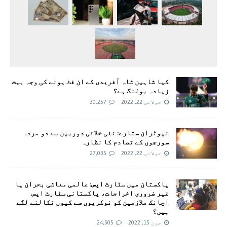
کیا شاہین شاہ آفریدی کے ان فٹ ہونے کی وجہ بہت
زیادہ بولنگ ہے؟
جولائی 22, 2022
30,257
نیوٹران ستارے: نئی خلائی دوربین سے دو مردہ
سورجوں کے تصادم کا نظارہ
جولائی 22, 2022
27,035
پاکستان میں سٹارٹ اپس: عالمی معاشی بحران یا
غیر ضروری اخراجات، پاکستانی سٹارٹ اپس
اچانک ملازمین کو نوکریوں سے کیوں نکالنے لگے
ہیں؟
جون 15, 2022
24,505