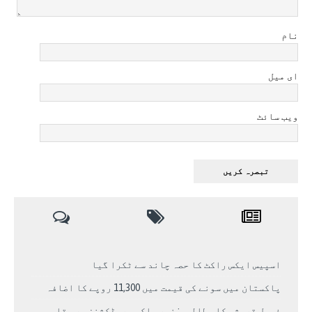
نام
ای میل
ویب سائٹ
اسپیس ایکس راکٹ کا حصہ چاند سے ٹکرا گیا
پاکستان میں سونے کی قیمت میں 11,300 روپے کا اضافہ
فیصل قریشی کا مطالبہ: غیر ملکی پروڈکشنز پر مقامی