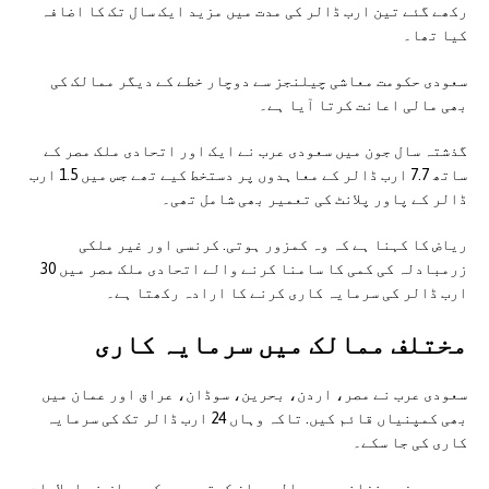
رکھے گئے تین ارب ڈالر کی مدت میں مزید ایک سال تک کا اضافہ
کیا تھا۔
سعودی حکومت معاشی چیلنجز سے دوچار خطے کے دیگر ممالک کی
بھی مالی اعانت کرتا آیا ہے۔
گذشتہ سال جون میں سعودی عرب نے ایک اور اتحادی ملک مصر کے
ساتھ 7.7 ارب ڈالر کے معاہدوں پر دستخط کیے تھے جس میں 1.5 ارب
ڈالر کے پاور پلانٹ کی تعمیر بھی شامل تھی۔
ریاض کا کہنا ہے کہ وہ کمزور ہوتی. کرنسی اور غیر ملکی
زرمبادلہ کی کمی کا سامنا کرنے والے اتحادی ملک مصر میں 30
ارب ڈالر کی سرمایہ کاری کرنے کا ارادہ رکھتا ہے۔
مختلف ممالک ميں سرمايہ کاری
سعودی عرب نے مصر، اردن، بحرین، سوڈان، عراق اور عمان میں
بھی کمپنیاں قائم کیں. تاکہ وہاں 24 ارب ڈالر تک کی سرمایہ
کاری کی جا سکے۔
سعودی وزیر خزانہ محمد الجدعان کہتے ہیں. کہ ریاض نے اصلاحات