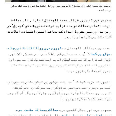
محمد بن عبداللہ ال جدعان ڈیووس میں ورلڈ اکنامک فورم سے خطاب کر
رہے تھے
سعودی عرب کے وزیر خزانہ محمد الجدعان نے کہا ہے کہ مملکت
اپنے اتحادی ممالک کو مدد فراہم کرنے کے طریقے کو ’تبدیل‘ کر
رہی ہے اور غیر مشروط امداد کے بجائے انہیں اقتصادی اصلاحات
کرنے کا بھی کہا جا رہا ہے۔
محمد بن عبداللہ الجدعان نے
ڈیووس میں ورلڈ اکنامک فورم کے
موقع پر کہا
کہ ’پہلے ہم بغیر شرائط کے براہ راست گرانٹ اور
ڈپازٹس فراہم کرتے تھے لیکن اب ہم اسے تبدیل کر رہے ہیں اور
اداروں کے ساتھ مل کر کام کر رہے ہیں تاکہ یہ کہا جا سکے کہ
ہمیں اصلاحات کی ضرورت ہے۔‘
انہوں نے مزید کہا کہ ’ہم اپنے لوگوں پر ٹیکس لگا رہے ہیں. اس
لیے ہم دوسروں سے بھی یہی توقع کر رہے ہیں کہ وہ بھی کوشش
کریں۔ ہم مدد کرنا چاہتے ہیں لیکن ہم چاہتے ہیں کہ آپ کو بھی
اپنے حصے کا کام کرنا چاہیے۔‘
سعودی عرب اور دیگر خلیجی عرب
ممالک جیسا کہ متحدہ عرب
امارات اور قطر نے براہ راست
مالی امداد دینے کے بجائے تیزی