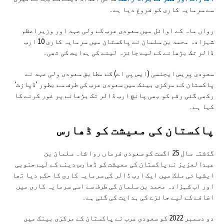
سے سرمایہ کاری کو فروغ دیا ہے۔
رواں ماہ کے اوائل میں سعودی عرب کے ولی عہد اور وزیراعظم
شہزادہ محمد بن سلمان نے پاکستان میں سرمایہ کاری 10 ارب
ڈالر تک بڑھانے کے لیے جائزہ لینے کی ہدایت کی تھی۔
سعودی پریس ایجنسی (ایس پی اے) کے مطابق سعودی ولی عہد نے
پاکستان کے مرکزی بینک میں سعودی عرب کی طرف سے بطور ’ڈپازٹ‘
رکھی گئی رقم کو بھی پانچ ارب ڈالر تک بڑھانے پر غور کرنے کا
کہا ہے۔
پاکستان کی معیشت کو ڈھارس
گذشتہ سال 25 اگست کو سعودی فرماں روا شاہ سلمان بن
عبدالعزیز نے پاکستان کی معیشت کو ڈھارس دینے کے لیے جنوبی
ایشیائی ملک میں ایک ارب ڈالر کی سرمایہ کاری کا حکم دیا تھا
اور اب شہزادہ محمد بن سلمان کی طرف سے اسی سرمایہ کاری میں
اضافے کے لیے جائزے کی ہدایت کی گئی ہے۔
دو دسمبر 2022 کو سعودی عرب نے پاکستان کے مرکزی بینک میں