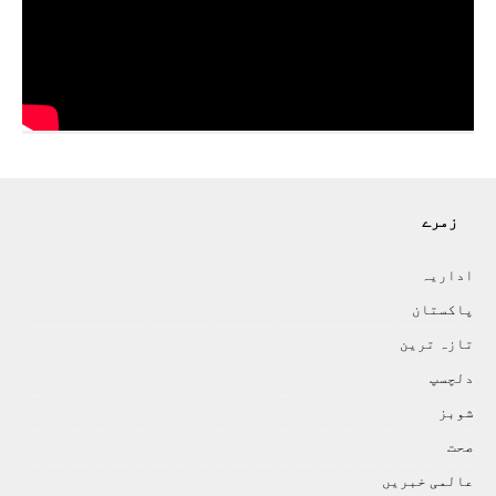
زمرے
اداريہ
پاکستان
تازہ ترين
دلچسپ
شوبز
صحت
عالمی خبريں