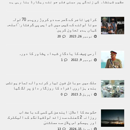
عظیم شہنشاہ کی زندگی پر مبنی فلم جو نئے ریکارڈ بنا رہی ہے
کراچی: تاجر کے گھر سے دو کروڑ روپے، 70 تولہ
سونا لوٹنے کے کیس میں ڈی ایس پی گرفتار: ’اسلحہ
کہاں ہے، تعاون کریں‘
نومبر 26, 2023
20
آرمی چیف کا یادگارِ شہداء پشاور کا دورہ
نومبر 9, 2022
1
ملک میں موبائل فون تیار کرنے والے تمام یونٹس
بند، ہزاروں افراد کا روزگار داؤ پر لگ گیا
اپریل 5, 2023
0
حکومت کا اعلان: ایندھن کی کمی کے باعث اب
روزانہ 2 گھنٹے سے زائد لوڈشیڈنگ، کے الیکٹرک
اور ہیسکو اس پلان سے مستثنیٰ
اپریل 15, 2026
13