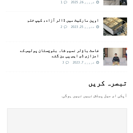
فروری 26, 2025
1
اوپن مارکیٹ میں ڈالر آزاد، کیپ ختم
جنوری 25, 2023
2
فاسٹ باؤلر نسیم شاہ بلوچستان پولیس کے
اعزازی ڈی ایس پی بن گئے
فروری 7, 2023
3
تبصرہ کريں
آپکی ای ميل پبلش نہيں نہيں ہوگی.