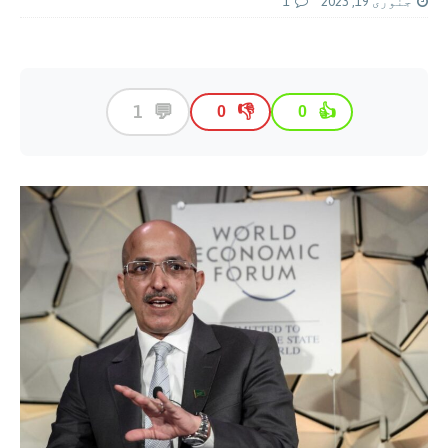
جنوری 19, 2023
1
💬
1
👎
👍
0
0