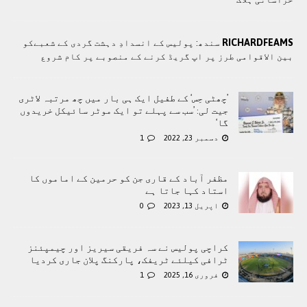
RICHARDFEAMS
سندھ: پوليس کے انسدادِ دہشت گردی کے شعبےکو
بین الاقوامی طرز پر اپ گریڈ کرنے کے منصوبے پر کام شروع
’چھٹی حِس‘ کے طفیل ایک ہی بار میں چھ مرتبہ لاٹری
جیت لی: ’سب سے پہلے تو ایک موٹر سائیکل خریدوں
گا‘
دسمبر 23, 2022
1
مظفر آباد کے قاری جن کو حرمین کے اماموں کا
استاد کہا جاتا ہے
اپریل 13, 2023
0
کراچی پولیس نے سہ فریقی سیریز اور چیمپئنز
ٹرافی کیلئے ٹریفک، پارکنگ پلان جاری کردیا
فروری 16, 2025
1