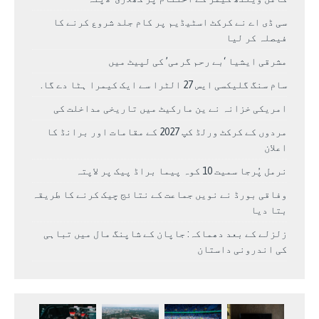
سی ڈی اے نے کرکٹ اسٹیڈیم پر کام جلد شروع کرنے کا
فیصلہ کر لیا
مشرقی ایشیا ‘بے رحم گرمی’ کی لپیٹ میں
سام سنگ گلیکسی ایس 27 الٹرا سے ایک کیمرا ہٹا دے گا.
امریکی خزانہ نے ین مارکیٹ میں تاریخی مداخلت کی
مردوں کے کرکٹ ورلڈ کپ 2027 کے مقامات اور برانڈ کا
اعلان
نرمل پُرجا سمیت 10 کوہ پیما براڈ پیک پر لاپتہ
وفاقی بورڈ نے نویں جماعت کے نتائج چیک کرنے کا طریقہ
بتا دیا
زلزلے کے بعد دھماکہ: جاپان کے شاپنگ مال میں تباہی
کی اندرونی داستان