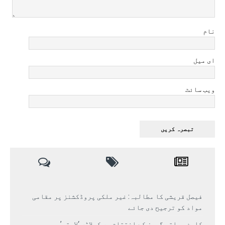
نام
ای میل
ویب سائٹ
فیصل قریشی کا مطالبہ: غیر ملکی پروڈکشنز پر مقامی
مواد کو ترجیح دی جائے
کامن ویلتھ گیمز کے اختتام پر کھلاڑی ‘لاپتہ’