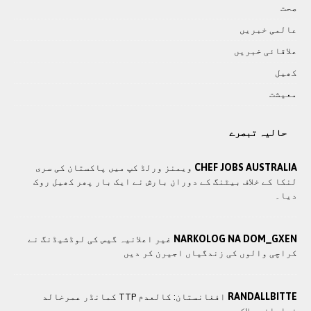
صحت
عالمی خبريں
علاقائی خبريں
کھيل
معيشت
حالیہ تبصرے
CHEF JOBS AUSTRALIA
ویمنز ورلڈ کپ میں پاکستان کی سری
لنکا کے خلاف بیٹنگ کے دوران بارش نے ایک بار پھر کھیل روک
دیا۔
NARKOLOG NA DOM_GXEN
غیر اعلانیہ گیس کی لوڈشیڈنگ نے
کراچی والوں کی زندگیاں اجیرن کر دیں
RANDALLBITTE
افغانستان: کالعدم TTP کمانڈر عمرخالد
خراسانی ہلاک