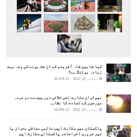
کیا شاہین شاہ آفریدی کے ان فٹ ہونے کی وجہ بہت
زیادہ بولنگ ہے؟
جولائی 22, 2022
30,194
نیوٹران ستارے: نئی خلائی دوربین سے دو مردہ
سورجوں کے تصادم کا نظارہ
جولائی 22, 2022
26,969
پاکستان میں سٹارٹ اپس: عالمی معاشی بحران یا
غیر ضروری اخراجات، پاکستانی سٹارٹ اپس