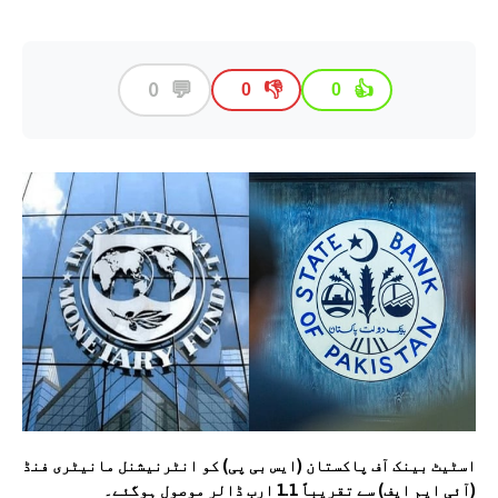
💬
0
👎
👍
0
0
اسٹیٹ بینک آف پاکستان (ایس بی پی) کو انٹرنیشنل مانیٹری فنڈ
(آئی ایم ایف) سے تقریباً 1.1 ارب ڈالر موصول ہوگئے۔