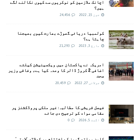
اچانک ملازمین کو نوکریوں سے کیوں نکالنے لگے
ہیں؟
جون 15, 2022
24,456
کولمبیا دریائی گھوڑے بھارت کیوں بھیجنا
چاہتا ہے؟
مارچ 3, 2023
21,293
امريکہ نے پاکستان میں ویکسینیشن کیلئے
اضافی 2 کروڑ ڈالر کا وعدہ کیا ہے، وفاقی وزیر
صحت
جولائی 27, 2022
20,459
فیصل قریشی کا مطالبہ: غیر ملکی پروڈکشنز پر
مقامی مواد کو ترجیح دی جائے
اگست 5, 2026
0
کامن ویلتھ گیمز کے اختتام پر کھلاڑی ‘لاپتہ’