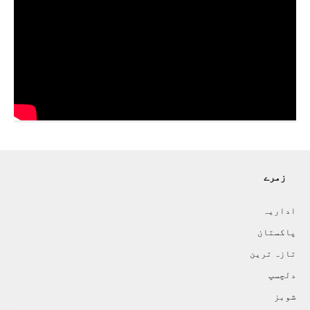
زمرے
اداريہ
پاکستان
تازہ ترين
دلچسپ
شوبز