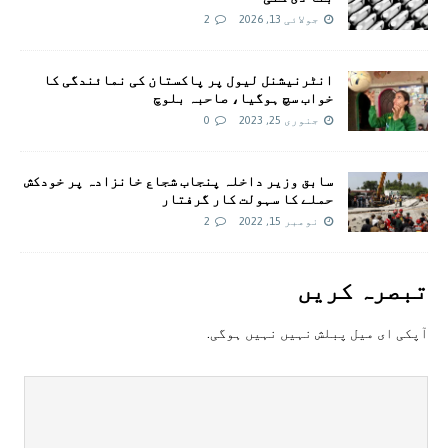
جولائی 13, 2026
2
انٹرنیشنل لیول پر پاکستان کی نمائندگی کا
خواب سچ ہوگیا، صاحبہ بلوچ
جنوری 25, 2023
0
سابق وزیر داخلہ پنجاب شجاع خانزادہ پر خودکش
حملے کا سہولت کار گرفتار
نومبر 15, 2022
2
تبصرہ کريں
آپکی ای ميل پبلش نہيں نہيں ہوگی.