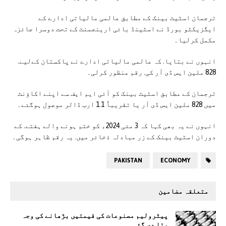
ترجمان اسٹیٹ بینک کے مطابق عالمی مالیاتی ادارے کے
ایگزیکٹو بورڈ نے اسٹینڈ بائی ارینجمنٹ کے تحت دوسرا جائزہ
مکمل کرلیا۔
انہوں نے بتایا. کہ عالمی مالیاتی ادارے نے پاکستان کےلیے.
828 ملین ایس ڈی آر کی. رقم منظور کرلی۔
ترجمان کے مطابق اسٹیٹ بینک کو آئی ایم ایف سے اپنے اکاؤنٹ
میں 828 ملین ایس ڈی آر یا تقریباً 1.1 ارب ڈالر موصول ہوگئے۔
انہوں نے یہ بھی کہا کہ 3 مئی 2024ء کو ختم ہونے والے ہفتے. کے
دوران اسٹیٹ بینک کے زر مبادلہ ذخائر میں. یہ رقم ظاہر ہوگی۔
PAKISTAN
ECONOMY
متعلقہ مضامین
پیٹرولیم مصنوعات کی قیمتیں بڑھانے کی وجہ
بتا دی گئی