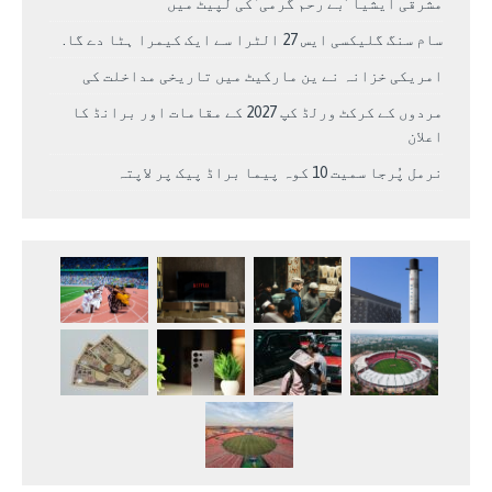
مشرقی ایشیا ‘بے رحم گرمی’ کی لپیٹ میں
سام سنگ گلیکسی ایس 27 الٹرا سے ایک کیمرا ہٹا دے گا.
امریکی خزانہ نے ین مارکیٹ میں تاریخی مداخلت کی
مردوں کے کرکٹ ورلڈ کپ 2027 کے مقامات اور برانڈ کا
اعلان
نرمل پُرجا سمیت 10 کوہ پیما براڈ پیک پر لاپتہ