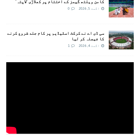
کامن ویلتھ گیمز کے اختتام پر کھلاڑی ‘لاپتہ’
اگست 5, 2026
0
سی ڈی اے نے کرکٹ اسٹیڈیم پر کام جلد شروع کرنے
کا فیصلہ کر لیا
اگست 4, 2026
1