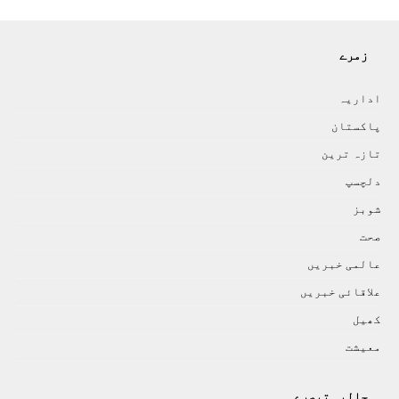
زمرے
اداريہ
پاکستان
تازہ ترين
دلچسپ
شوبز
صحت
عالمی خبريں
علاقائی خبريں
کھيل
معيشت
حالیہ تبصرے