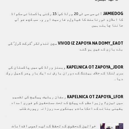
JAMIEDOG
آئی سی سی ٹی 20 ورلڈ کپ: 15 رکنی پاکستانی سکواڈ
کا اعلان، ٹورنامنٹ کا شیڈول، فارمیٹ اور وہ سب کچھ جو آپ
جاننا چاہتے ہیں
VIVOD IZ ZAPOYA NA DOMY_EAOT
سچن تندولکر ’کرکٹ گرل‘ کی
بلے بازی کے فین ہو گئے
KAPELNICA OT ZAPOYA_JDOR
ویمنز ورلڈ کپ میں پاکستان کی
سری لنکا کے خلاف بیٹنگ کے دوران بارش نے ایک بار پھر کھیل روک
دیا۔
KAPELNICA OT ZAPOYA_LFOR
رمضان ریلیف پیکیج کی تقسیم
میں تیزی؛ وزیراعظم کے پیکج کے تحت مستحقین کو فوری امداد
یقینی بنانے کے احکامات، بینکوں سے روزانہ رپورٹ طلب
خواتین کےحقوق کے تحفظ کے لیے ٹھوس اقدامات