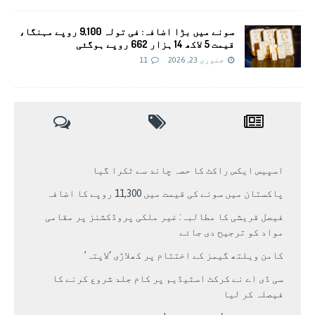
سونے میں بڑا اضافہ: فی تولہ 9,100 روپے مہنگا،
قیمت 5 لاکھ 14 ہزار 662 روپے ہوگئی
جنوری 23, 2026
11
اسپیس ایکس راکٹ کا حصہ چاند سے ٹکرا گیا
پاکستان میں سونے کی قیمت میں 11,300 روپے کا اضافہ
فیصل قریشی کا مطالبہ: غیر ملکی پروڈکشنز پر مقامی
مواد کو ترجیح دی جائے
کامن ویلتھ گیمز کے اختتام پر کھلاڑی ‘لاپتہ’
سی ڈی اے نے کرکٹ اسٹیڈیم پر کام جلد شروع کرنے کا
فیصلہ کر لیا