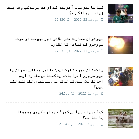
کیا شاہین شاہ آفریدی کے ان فٹ ہونے کی وجہ بہت
زیادہ بولنگ ہے؟
جولائی 22, 2022
30,320
نیوٹران ستارے: نئی خلائی دوربین سے دو مردہ
سورجوں کے تصادم کا نظارہ
جولائی 22, 2022
27,078
پاکستان میں سٹارٹ اپس: عالمی معاشی بحران یا
غیر ضروری اخراجات، پاکستانی سٹارٹ اپس
اچانک ملازمین کو نوکریوں سے کیوں نکالنے لگے
ہیں؟
جون 15, 2022
24,550
کولمبیا دریائی گھوڑے بھارت کیوں بھیجنا
چاہتا ہے؟
مارچ 3, 2023
21,349