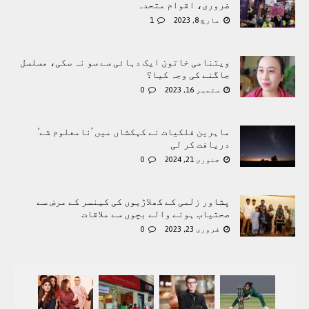
ضروری، اقوام متحدہ
مارچ 8, 2023
1
ویتنامی خاتون ایک دہائی سے سو نہ سکی، مسلسل
جاگنے کی وجہ کیا؟
ستمبر 16, 2023
0
ماہرین فلکیات نے کہکشاں میں ’نامعلوم شے‘
دریافت کر لی
جنوری 21, 2024
0
پشاور زلمی کے کھلاڑیوں کی کینسر کے مرض سے
صحتیاب ہونے والے بچوں سے ملاقات
فروری 23, 2023
0