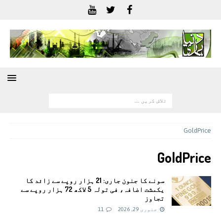
GoldPrice
GoldPrice
سونے کا جنون جاری: 21 ہزار روپے سے زائد کا
یکمشت اضافہ، فی تولہ 5 لاکھ 72 ہزار روپے سے
تجاوز
جنوری 29, 2026
11