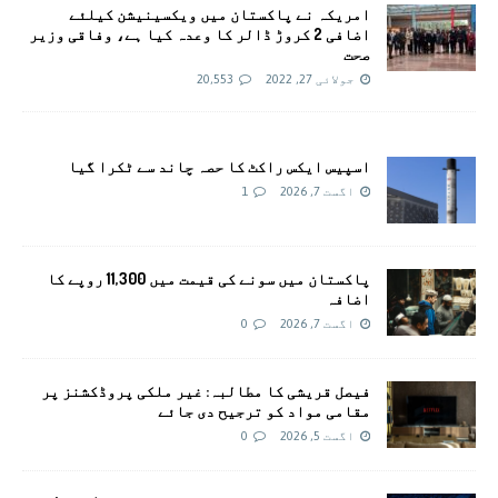
امريکہ نے پاکستان میں ویکسینیشن کیلئے
اضافی 2 کروڑ ڈالر کا وعدہ کیا ہے، وفاقی وزیر
صحت
جولائی 27, 2022
20,553
اسپیس ایکس راکٹ کا حصہ چاند سے ٹکرا گیا
اگست 7, 2026
1
پاکستان میں سونے کی قیمت میں 11,300 روپے کا
اضافہ
اگست 7, 2026
0
فیصل قریشی کا مطالبہ: غیر ملکی پروڈکشنز پر
مقامی مواد کو ترجیح دی جائے
اگست 5, 2026
0