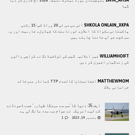
1WIN_AHSA
بلوچستان بورڈ میٹرک نتیجہ 2026 آج جاری کر دیا
گیا
SHKOLA ONLAIN_XKPA
آئی سی سی ٹی 20 ورلڈ کپ: 15 رکنی
پاکستانی سکواڈ کا اعلان، ٹورنامنٹ کا شیڈول، فارمیٹ اور وہ
سب کچھ جو آپ جاننا چاہتے ہیں
WILLIAMHOIFT
غیر اعلانیہ گیس کی لوڈشیڈنگ نے کراچی والوں
کی زندگیاں اجیرن کر دیں
MATTHEWMOM
افغانستان: کالعدم TTP کمانڈر عمرخالد
خراسانی ہلاک
ایف 35: دنیا کا ’سب سے مہنگا طیارہ‘ جسے ڈھونڈنے
کے لیے امریکہ نے عوام سے مدد مانگ لی ہے
ستمبر 19, 2023
1