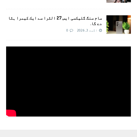
سام سنگ گلیکسی ایس 27 الٹرا سے ایک کیمرا ہٹا
دے گا.
اگست 3, 2026
0