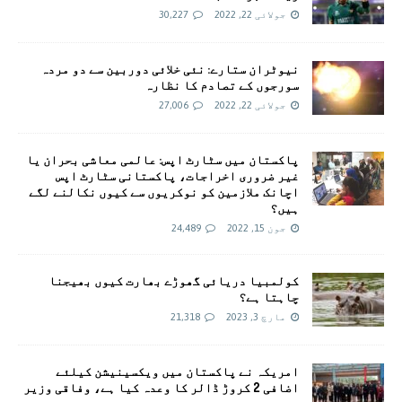
جولائی 22, 2022
30,227
نیوٹران ستارے: نئی خلائی دوربین سے دو مردہ
سورجوں کے تصادم کا نظارہ
جولائی 22, 2022
27,006
پاکستان میں سٹارٹ اپس: عالمی معاشی بحران یا
غیر ضروری اخراجات، پاکستانی سٹارٹ اپس
اچانک ملازمین کو نوکریوں سے کیوں نکالنے لگے
ہیں؟
جون 15, 2022
24,489
کولمبیا دریائی گھوڑے بھارت کیوں بھیجنا
چاہتا ہے؟
مارچ 3, 2023
21,318
امريکہ نے پاکستان میں ویکسینیشن کیلئے
اضافی 2 کروڑ ڈالر کا وعدہ کیا ہے، وفاقی وزیر