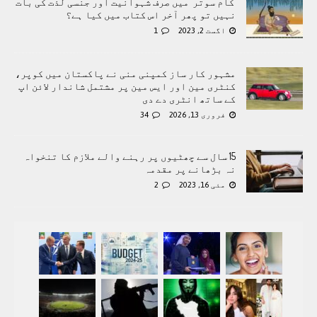
’کام سوتر‘ میں صرف شہوانیت اور جنسی لذت کی بات
نہیں تو پھر آخر اس کتاب میں کیا ہے؟
اگست 2, 2023
1
مشہور کار ساز کمپنی منی نے پاکستان میں کوپر،
کنٹری مین اور ایس مین پر مشتمل شاندار لائن اپ
کے ساتھ انٹری دے دی
فروری 13, 2026
34
15 سال سے چھٹیوں پر رہنے والے ملازم کا تنخواہ
نہ بڑھانے پر مقدمہ
مئی 16, 2023
2