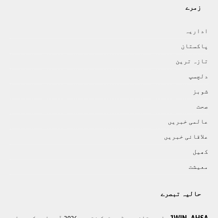
زمرے
اداريہ
پاکستان
تازہ ترين
دلچسپ
شوبز
صحت
عالمی خبريں
علاقائی خبريں
کھيل
معيشت
حالیہ تبصرے