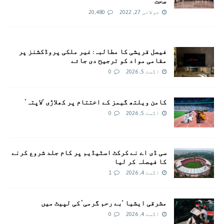
صحت
جولائی 27, 2022
20,480
فیصل قریشی کا مطالبہ: غیر ملکی پروڈکشنز پر
مقامی مواد کو ترجیح دی جائے
اگست 5, 2026
0
کامن ویلتھ گیمز کے اختتام پر کھلاڑی ‘لاپتہ’
اگست 5, 2026
0
سی ڈی اے نے کرکٹ اسٹیڈیم پر کام جلد شروع کرنے
کا فیصلہ کر لیا
اگست 4, 2026
1
مشرقی ایشیا ‘بے رحم گرمی’ کی لپیٹ میں
اگست 4, 2026
0