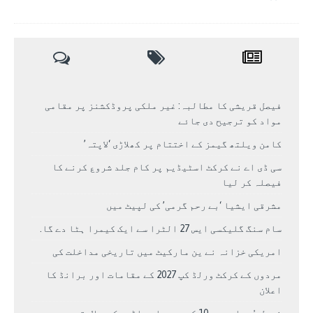
فیصل قریشی کا مطالبہ: غیر ملکی پروڈکشنز پر مقامی
مواد کو ترجیح دی جائے
کامن ویلتھ گیمز کے اختتام پر کھلاڑی ‘لاپتہ’
سی ڈی اے نے کرکٹ اسٹیڈیم پر کام جلد شروع کرنے کا
فیصلہ کر لیا
مشرقی ایشیا ‘بے رحم گرمی’ کی لپیٹ میں
سام سنگ گلیکسی ایس 27 الٹرا سے ایک کیمرا ہٹا دے گا.
امریکی خزانہ نے ین مارکیٹ میں تاریخی مداخلت کی
مردوں کے کرکٹ ورلڈ کپ 2027 کے مقامات اور برانڈ کا
اعلان
نرمل پُرجا سمیت 10 کوہ پیما براڈ پیک پر لاپتہ