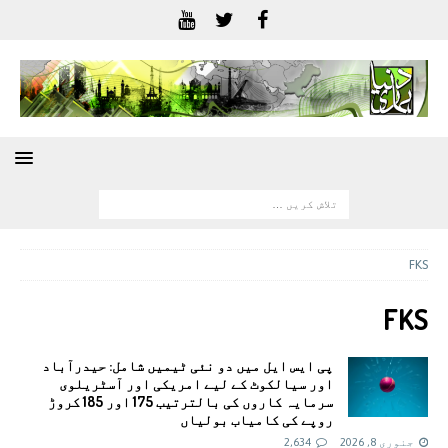
FKS
FKS
پی ایس ایل میں دو نئی ٹیمیں شامل: حیدرآباد
اور سیالکوٹ کے لیے امریکی اور آسٹریلوی
سرمایہ کاروں کی بالترتیب 175 اور 185 کروڑ
روپے کی کامیاب بولیاں
جنوری 8, 2026
2,634