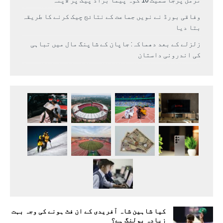
وفاقی بورڈ نے نویں جماعت کے نتائج چیک کرنے کا طریقہ
بتا دیا
زلزلے کے بعد دھماکہ: جاپان کے شاپنگ مال میں تباہی
کی اندرونی داستان
کیا شاہین شاہ آفریدی کے ان فٹ ہونے کی وجہ بہت
زیادہ بولنگ ہے؟