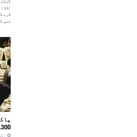
ٹکڑا ب
گرے گا
کئی گ
پاکس
11,300 روپے کا 
اگست 7,