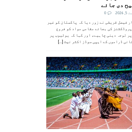
ح دی جائے
 2026
0
 فیصل قریشی نے زور دیا کہ پاکستان کو غیر
پروڈکشنز کی بجائے مقامی مواد کو فروغ
ر توجہ دینی چاہیے، اور کہا کہ یوٹیوب پر
انی ڈراموں کے ایپی سوڈز اکثر نیٹ
[...]