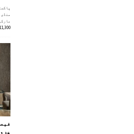
پاکست
منڈی 
مارکیٹ
11,300 روپے کے اضافے کے بعد 4 لاکھ 
فیصل
پروڈ