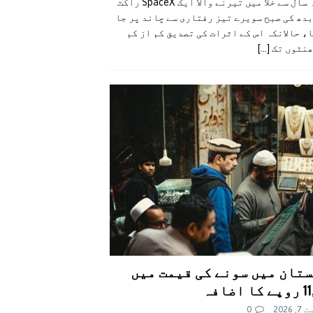
گزشتہ سال سے خلا میں تیرنے والا ایک SpaceX راکٹ
دھ کی صبح سویرے تیز رفتاری سے چاند پر جا
، حالانکہ اس کے اثرات کی تصدیق کم از کم
ھنٹوں تک
[...]
تان میں سونے کی قیمت میں
اضافہ
 2026
0