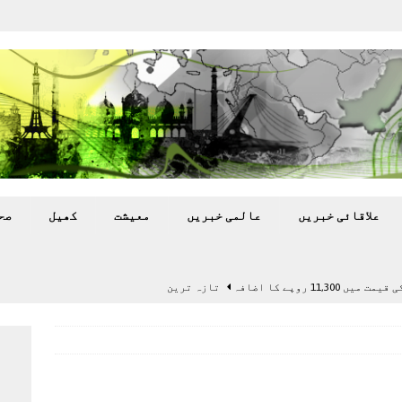
علاقائی خبريں
عالمی خبريں
معيشت
کھيل
صح
11,3 روپے کا اضافہ
تازہ ترين
بہ: غیر ملکی پروڈکشنز پر مقامی مواد کو ترجیح دی جائے
اختتام پر کھلاڑی ‘لاپتہ’
تازہ ترين