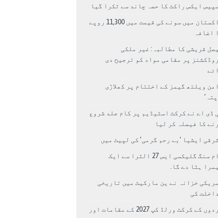
پیس ایکس راکٹ کا حصہ چاند سے ٹکرا گیا
پاکستان میں سونے کی قیمت میں 11,300 روپے
 اضافہ
صل قریشی کا مطالبہ: غیر ملکی
وڈکشنز پر مقامی مواد کو ترجیح دی
ئے
من ویلتھ گیمز کے اختتام پر کھلاڑی
اپتہ’
 ڈی اے نے کرکٹ اسٹیڈیم پر کام جلد شروع
نے کا فیصلہ کر لیا
رقی ایشیا ‘بے رحم گرمی’ کی لپیٹ میں
سام سنگ گلیکسی ایس 27 الٹرا سے ایک
مرا ہٹا دے گا.
ریکی خزانہ نے ین مارکیٹ میں تاریخی
اخلت کی
مردوں کے کرکٹ ورلڈ کپ 2027 کے مقامات اور