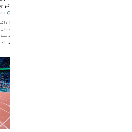
ترجی
اگست 5,
اداکار
ملکی 
دینے پ
پاکست