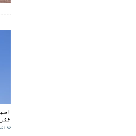
اسپی
ٹکرا
اگست 7,