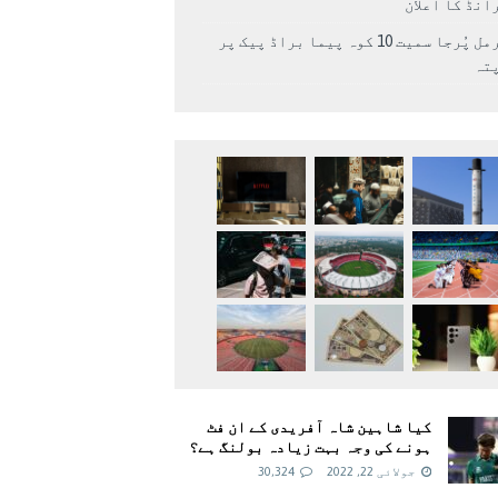
انڈ کا اعلان
نرمل پُرجا سمیت 10 کوہ پیما براڈ پیک پر
پتہ
کیا شاہین شاہ آفریدی کے ان فٹ
ہونے کی وجہ بہت زیادہ بولنگ ہے؟
جولائی 22, 2022
30,324