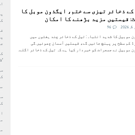
سٹیڈیم پر کام جلد شروع کرنے کا فیصلہ کر لیا
پاکستان
اس
کے ذخائر تیزی سے ختم، ایگذون موبل کا
 حصہ چاند سے ٹکرا گیا
تازہ ترين
: قیمتیں مزید بڑھنے کا امکان
کا
20
96
فی
 موبیل کا شدید انتباہ: تیل کے ذخائر چند ہفتوں میں
پر
 کم سطح پر پہنچ جائیں گے، قیمتیں آسمان چھوئیں گی
جا
 موبیل نے جمعرات کو خبردار کیا ہے کہ تیل کے ذخائر اگلے.
کا
‘ل
سی
کر
مش
کی
ام
مد