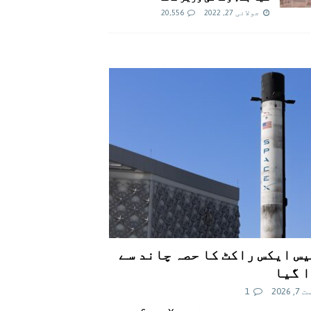
جولائی 27, 2022
20,556
س ایکس راکٹ کا حصہ چاند سے
 گیا
 2026
1