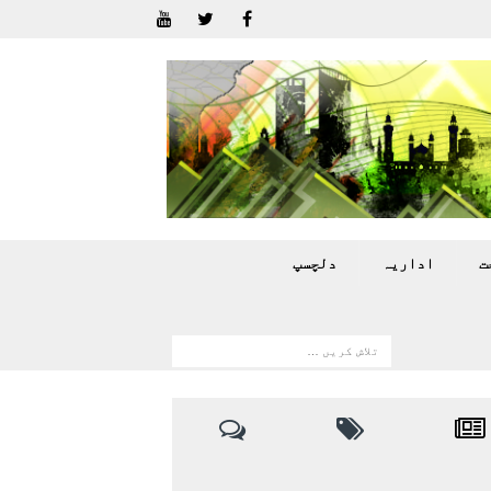
ت
اداريہ
دلچسپ