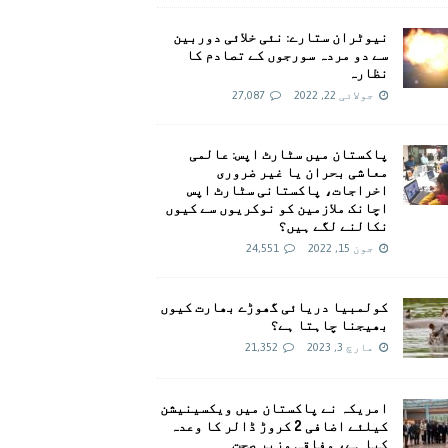
نیوٹران ستارے: نئی خلائی دوربین
سے دو مردہ سورجوں کے تصادم کا
نظارہ
جولائی 22, 2022
27,087
پاکستان میں سٹارٹ اپس: عالمی
معاشی بحران یا غیر ضروری
اخراجات، پاکستانی سٹارٹ اپس
اچانک ملازمین کو نوکریوں سے کیوں
نکالنے لگے ہیں؟
جون 15, 2022
24,551
کولمبیا دریائی گھوڑے بھارت کیوں
بھیجنا چاہتا ہے؟
مارچ 3, 2023
21,352
امريکہ نے پاکستان میں ویکسینیشن
کیلئے اضافی 2 کروڑ ڈالر کا وعدہ
کیا ہے، وفاقی وزیر صحت