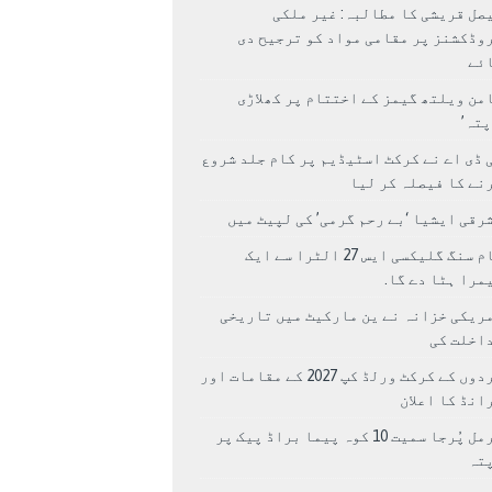
صل قریشی کا مطالبہ: غیر ملکی
وڈکشنز پر مقامی مواد کو ترجیح دی
ئے
من ویلتھ گیمز کے اختتام پر کھلاڑی
اپتہ’
 ڈی اے نے کرکٹ اسٹیڈیم پر کام جلد شروع
نے کا فیصلہ کر لیا
رقی ایشیا ‘بے رحم گرمی’ کی لپیٹ میں
سام سنگ گلیکسی ایس 27 الٹرا سے ایک
مرا ہٹا دے گا.
ریکی خزانہ نے ین مارکیٹ میں تاریخی
اخلت کی
مردوں کے کرکٹ ورلڈ کپ 2027 کے مقامات اور
انڈ کا اعلان
نرمل پُرجا سمیت 10 کوہ پیما براڈ پیک پر
پتہ