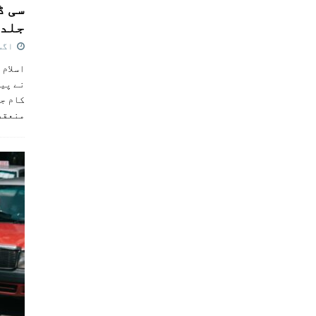
سی ڈ
جلد 
اگست 4,
اسلام 
نے پی
کام جل
منعقد