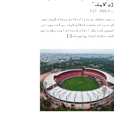
ی ‘لاپتہ’
 2026
0
 میں منعقد ہونے والے کامن ویلتھ گیمز میں
رنے والے متعدد کھلاڑی لاپتہ ہو گئے ہیں اور
یموں کے دیگر ارکان کے ساتھ اپنے وطن واپس
گئے۔ سکاٹ لینڈ پولیس کے
[...]