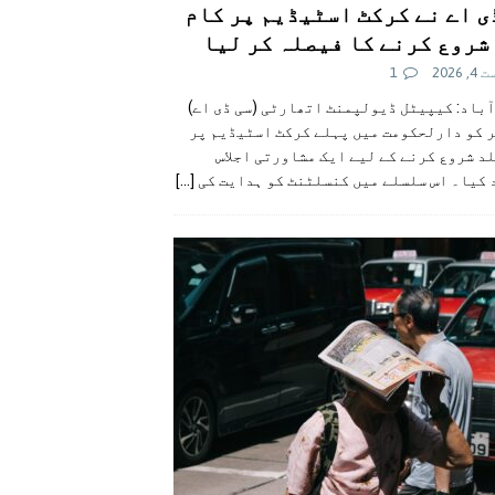
ی اے نے کرکٹ اسٹیڈیم پر کام
شروع کرنے کا فیصلہ کر لیا
 2026
1
آباد: کیپیٹل ڈیولپمنٹ اتھارٹی (سی ڈی اے)
ر کو دارلحکومت میں پہلے کرکٹ اسٹیڈیم پر
د شروع کرنے کے لیے ایک مشاورتی اجلاس
 کیا۔ اس سلسلے میں کنسلٹنٹ کو ہدایت کی
[...]