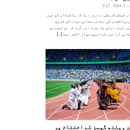
 2026
0
 فیصل قریشی نے زور دیا کہ پاکستان کو غیر
پروڈکشنز کی بجائے مقامی مواد کو فروغ
ر توجہ دینی چاہیے، اور کہا کہ یوٹیوب پر
انی ڈراموں کے ایپی سوڈز اکثر نیٹ
[...]
 ویلتھ گیمز کے اختتام پر