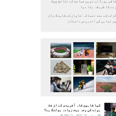
اقی بورڈ نے نویں جماعت کے نتائج چیک
نے کا طریقہ بتا دیا
زلے کے بعد دھماکہ: جاپان کے شاپنگ مال
ں تباہی کی اندرونی داستان
کیا شاہین شاہ آفریدی کے ان فٹ
ہونے کی وجہ بہت زیادہ بولنگ ہے؟
جولائی 22, 2022
30,250