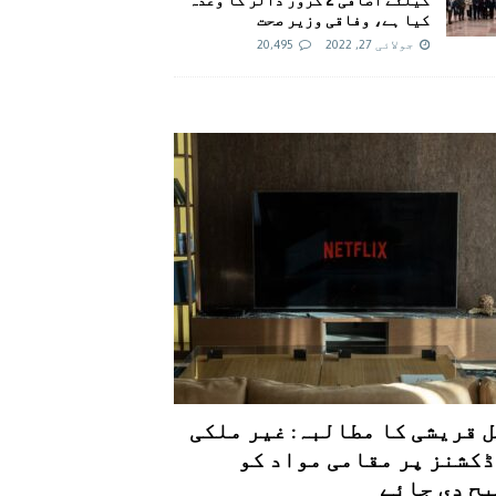
کیا ہے، وفاقی وزیر صحت
جولائی 27, 2022
20,495
 قریشی کا مطالبہ: غیر ملکی
کشنز پر مقامی مواد کو
ح دی جائے