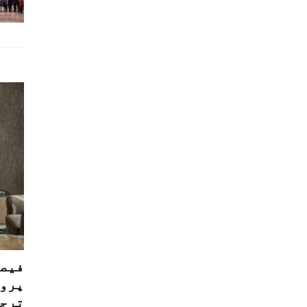
فیصل
پروڈ
ترجی