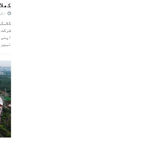
کھلاڑ
اگست 5,
گلاسگو
شرکت ک
اپنی ٹ
نہیں 