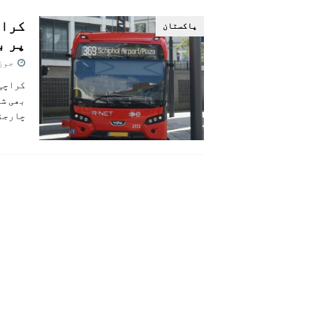
[ اگست 5, 2026 ]
فیصل قریشی کا مطال
کراچ
پاکستان
پاکستان
پر ب
جون 3, 26
کراچی:
بھی شد
چارجنگ