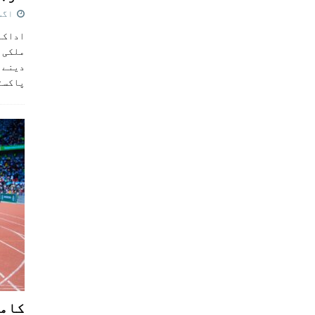
اگست 5,
اداکار
ملکی 
دینے پ
پاکست
کامن