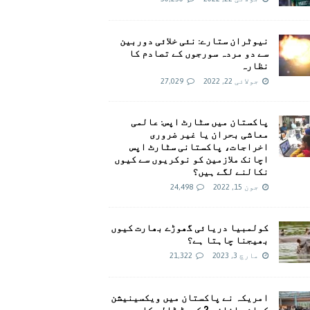
نیوٹران ستارے: نئی خلائی دوربین
سے دو مردہ سورجوں کے تصادم کا
نظارہ
جولائی 22, 2022
27,029
پاکستان میں سٹارٹ اپس: عالمی
معاشی بحران یا غیر ضروری
اخراجات، پاکستانی سٹارٹ اپس
اچانک ملازمین کو نوکریوں سے کیوں
نکالنے لگے ہیں؟
جون 15, 2022
24,498
کولمبیا دریائی گھوڑے بھارت کیوں
بھیجنا چاہتا ہے؟
مارچ 3, 2023
21,322
امريکہ نے پاکستان میں ویکسینیشن
کیلئے اضافی 2 کروڑ ڈالر کا وعدہ