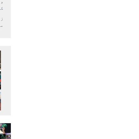
وف
کر
زل
می