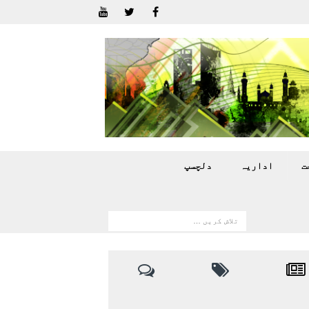
ت
اداريہ
دلچسپ