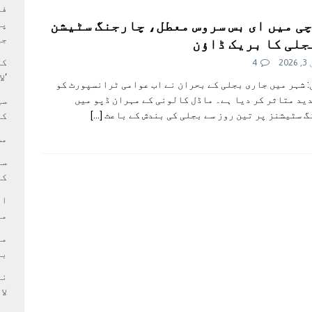
بہ: غیر ملکی پروڈکشنز پر مقامی مواد کو ترجیح دی جائے
فی
ی میں ای بس سروس معطل، چارجنگ سٹیشن
پر
جا
جلی کا بریک ڈاؤن
کا
20
4
‘ل
 شہر میں جاری بجلی کے بحران نے اب عوامی ٹرانسپورٹ کو
ید متاثر کر دیا ہے۔ ماڈل کالونی کے مہران ڈپو میں
سی
 سٹیشنز پر تین روز سے بجلی کی بندش کے باعث
[…]
کر
مش
کی
ام
مد
بر
لا