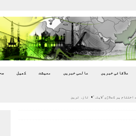
علاقائی خبريں
عالمی خبريں
معيشت
کھيل
صح
اختتام پر کھلاڑی ‘لاپتہ’
تازہ ترين
سٹیڈیم پر کام جلد شروع کرنے کا فیصلہ کر لیا
پاکستان
 گرمی’ کی لپیٹ میں
تازہ ترين
گا.
تازہ ترين