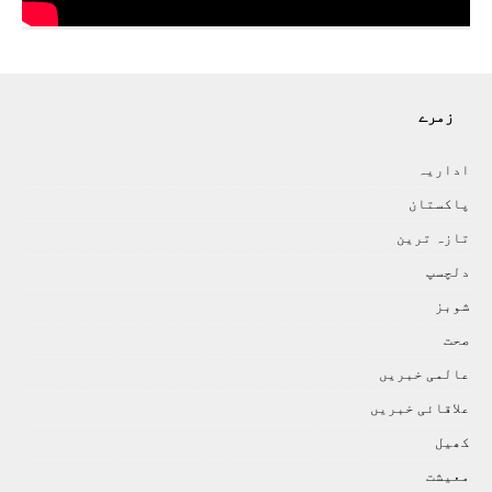
زمرے
اداريہ
پاکستان
تازہ ترين
دلچسپ
شوبز
صحت
عالمی خبريں
علاقائی خبريں
کھيل
معيشت