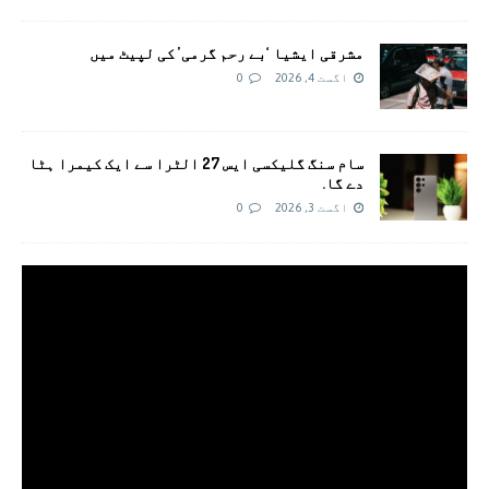
مشرقی ایشیا ‘بے رحم گرمی’ کی لپیٹ میں
اگست 4, 2026
0
سام سنگ گلیکسی ایس 27 الٹرا سے ایک کیمرا ہٹا
دے گا.
اگست 3, 2026
0