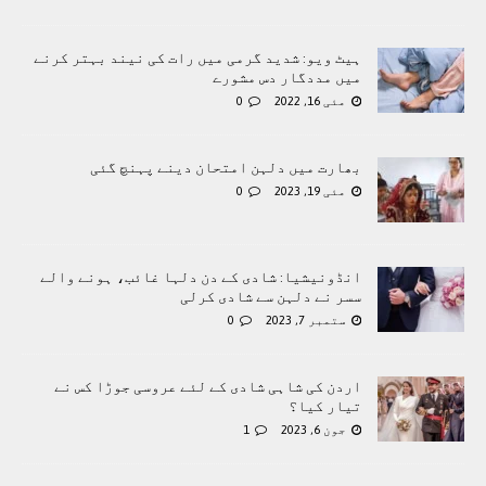
ہیٹ ویو: شدید گرمی میں رات کی نیند بہتر کرنے
میں مددگار دس مشورے
مئی 16, 2022
0
بھارت میں دلہن امتحان دینے پہنچ گئی
مئی 19, 2023
0
انڈونیشیا: شادی کے دن دلہا غائب، ہونے والے
سسر نے دلہن سے شادی کرلی
ستمبر 7, 2023
0
اردن کی شاہی شادی کے لئے عروسی جوڑا کس نے
تیار کیا؟
جون 6, 2023
1