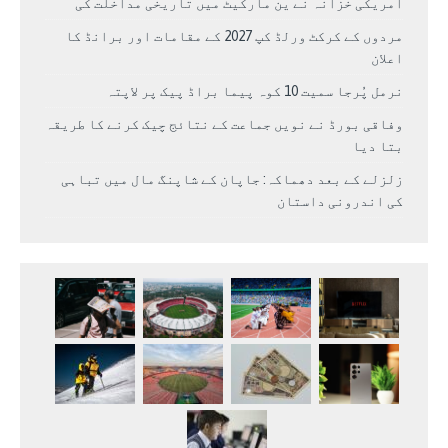
امریکی خزانہ نے ین مارکیٹ میں تاریخی مداخلت کی
مردوں کے کرکٹ ورلڈ کپ 2027 کے مقامات اور برانڈ کا
اعلان
نرمل پُرجا سمیت 10 کوہ پیما براڈ پیک پر لاپتہ
وفاقی بورڈ نے نویں جماعت کے نتائج چیک کرنے کا طریقہ
بتا دیا
زلزلے کے بعد دھماکہ: جاپان کے شاپنگ مال میں تباہی
کی اندرونی داستان