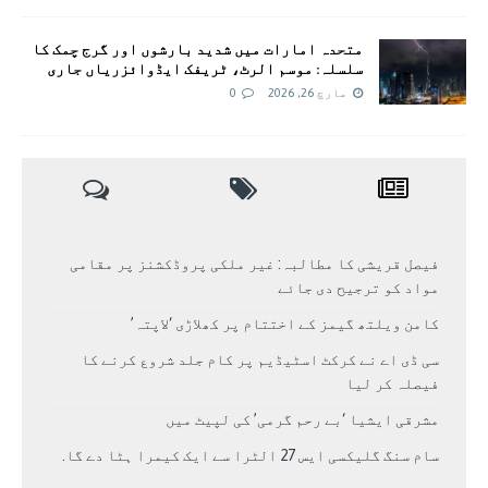
متحدہ امارات میں شدید بارشوں اور گرج چمک کا
سلسلہ: موسم الرٹ، ٹریفک ایڈوائزریاں جاری
مارچ 26, 2026
0
فیصل قریشی کا مطالبہ: غیر ملکی پروڈکشنز پر مقامی
مواد کو ترجیح دی جائے
کامن ویلتھ گیمز کے اختتام پر کھلاڑی ‘لاپتہ’
سی ڈی اے نے کرکٹ اسٹیڈیم پر کام جلد شروع کرنے کا
فیصلہ کر لیا
مشرقی ایشیا ‘بے رحم گرمی’ کی لپیٹ میں
سام سنگ گلیکسی ایس 27 الٹرا سے ایک کیمرا ہٹا دے گا.