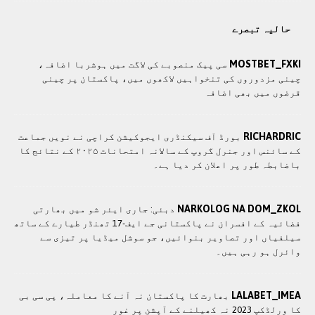
حالیہ تبصرے
MOSTBET_FXKI
سی پيک منصوبے کی لاگت ميں ہوشربا اضافہ،
چينی مزدوروں کی تنخواہيں لاکھوں ميں، پاکستان پر چینی
قرضوں ميں بھی اضافہ
RICHARDRIC
بورڈ آف سیکنڈری ایجوکیشن کراچی نے نویں جماعت
کے سائنس اور جنرل گروپ کے سالانہ امتحانات ۲۰۲۵ کے نتائج کا
باضابطہ طور پر اعلان کر دیا ہے۔
NARKOLOG NA DOM_ZKOL
دبئی: جاری ایئر شو میں بھارتی
فضائیہ کے افسران نے پاکستانی جے ایف-17 تھنڈر طیارے کے ساتھ
سیلفیاں اور تصاویر بنوائیں، جو سوشل میڈیا پر تیزی سے
وائرل ہو رہی ہیں۔
LALABET_IMEA
بھارت کا پاکستان نہ آنے کا معاملہ، پی سی بی
کا ورلڈکپ 2023 نہ کھیلنے کے آپشن پر غور