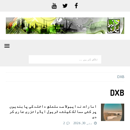
DXB
DXB
امارات نے ایبولا سے متعلق داخلے کی پابندیوں
پر کئی ممالک کیلئے ٹریول ایڈوائزری جاری کر
دی
مئی 30, 2026
2