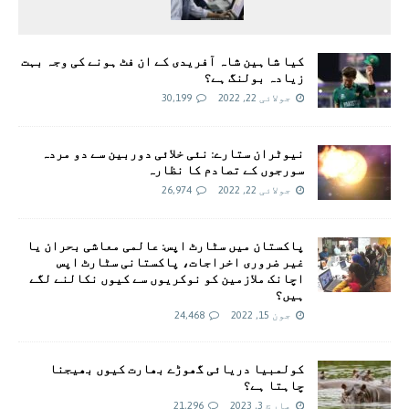
کیا شاہین شاہ آفریدی کے ان فٹ ہونے کی وجہ بہت
زیادہ بولنگ ہے؟
جولائی 22, 2022
30,199
نیوٹران ستارے: نئی خلائی دوربین سے دو مردہ
سورجوں کے تصادم کا نظارہ
جولائی 22, 2022
26,974
پاکستان میں سٹارٹ اپس: عالمی معاشی بحران یا
غیر ضروری اخراجات، پاکستانی سٹارٹ اپس
اچانک ملازمین کو نوکریوں سے کیوں نکالنے لگے
ہیں؟
جون 15, 2022
24,468
کولمبیا دریائی گھوڑے بھارت کیوں بھیجنا
چاہتا ہے؟
مارچ 3, 2023
21,296