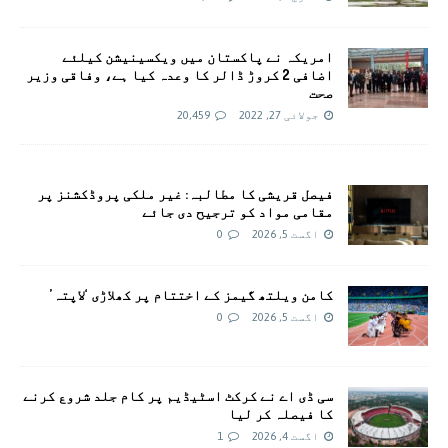
امريکہ نے پاکستان میں ویکسینیشن کیلئے
اضافی 2 کروڑ ڈالر کا وعدہ کیا ہے، وفاقی وزیر
صحت
جولائی 27, 2022
20,459
فیصل قریشی کا مطالبہ: غیر ملکی پروڈکشنز پر
مقامی مواد کو ترجیح دی جائے
اگست 5, 2026
0
کامن ویلتھ گیمز کے اختتام پر کھلاڑی ‘لاپتہ’
اگست 5, 2026
0
سی ڈی اے نے کرکٹ اسٹیڈیم پر کام جلد شروع کرنے
کا فیصلہ کر لیا
اگست 4, 2026
1